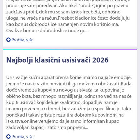
propisuje sam priređivač. Ako tiket “prođe”, igrač po pravilu
zadržava profit, dok mu se sam iznos freebeta, odnosno
uloga, ne vraća na račun.Freebet kladionice često dodeljuju
kao bonus dobrodošlice namenjen novim korisnicima.
Ovakve bonuse dobrodošlice nude go...
Pročitaj više
Najbolji klasični usisivači 2026
Usisivač je kućni aparat prema kome imamo najjače emocije,
jer može nas izrazito nervirati ili ga možemo obožavati. Kada
dođe vreme za kupovinu novog usisivača, ta kupovina je
obično brza, bez mnogo razmišljanja, odnosno većina nas će
kupiti usisivač koji deluje kvalitetno, dopadljiv nam je i
imamo poverenja u brend, bez zalaženja u specifikacije. Iako
ponekad i takav pristup rezultira dobrom kupovinom, na
iskustva.online verujemo da je samo informisan kupac
zadovoljan kupac, i zato smo pripremi...
Pročitaj više