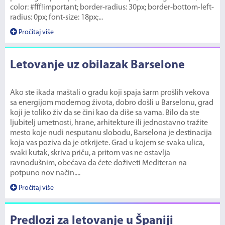
color: #fff!important; border-radius: 30px; border-bottom-left-
radius: 0px; font-size: 18px;...
Pročitaj više
Letovanje uz obilazak Barselone
Ako ste ikada maštali o gradu koji spaja šarm prošlih vekova
sa energijom modernog života, dobro došli u Barselonu, grad
koji je toliko živ da se čini kao da diše sa vama. Bilo da ste
ljubitelj umetnosti, hrane, arhitekture ili jednostavno tražite
mesto koje nudi nesputanu slobodu, Barselona je destinacija
koja vas poziva da je otkrijete. Grad u kojem se svaka ulica,
svaki kutak, skriva priču, a pritom vas ne ostavlja
ravnodušnim, obećava da ćete doživeti Mediteran na
potpuno nov način....
Pročitaj više
Predlozi za letovanje u Španiji