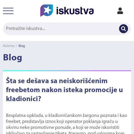
Početna
/
Blog
Blog
Šta se dešava sa neiskorišćenim
freebetom nakon isteka promocije u
kladionici?
Besplatna opklada, u kladioničarskom žargonu poznata i kao
freebet, predstavlja iznos koji operator poklanja igraču u
okviru neke promotivne ponude, a koji se može iskoristiti
isključivo za sastavljanje tiketa. Naravno, pod uslovima koje