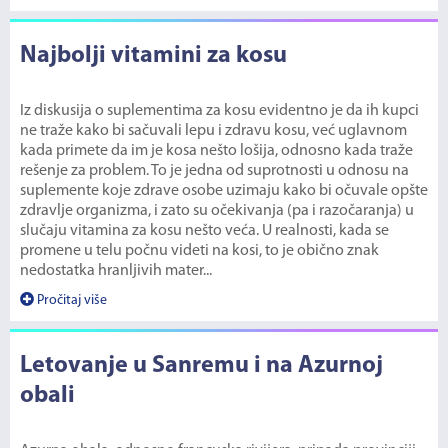
Najbolji vitamini za kosu
Iz diskusija o suplementima za kosu evidentno je da ih kupci
ne traže kako bi sačuvali lepu i zdravu kosu, već uglavnom
kada primete da im je kosa nešto lošija, odnosno kada traže
rešenje za problem. To je jedna od suprotnosti u odnosu na
suplemente koje zdrave osobe uzimaju kako bi očuvale opšte
zdravlje organizma, i zato su očekivanja (pa i razočaranja) u
slučaju vitamina za kosu nešto veća. U realnosti, kada se
promene u telu počnu videti na kosi, to je obično znak
nedostatka hranljivih mater...
Pročitaj više
Letovanje u Sanremu i na Azurnoj
obali