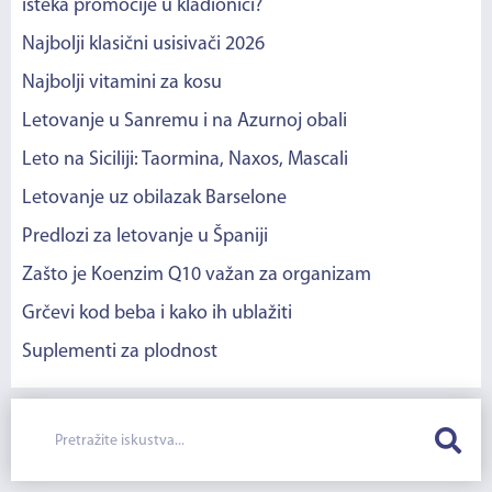
isteka promocije u kladionici?
Najbolji klasični usisivači 2026
Najbolji vitamini za kosu
Letovanje u Sanremu i na Azurnoj obali
Leto na Siciliji: Taormina, Naxos, Mascali
Letovanje uz obilazak Barselone
Predlozi za letovanje u Španiji
Zašto je Koenzim Q10 važan za organizam
Grčevi kod beba i kako ih ublažiti
Suplementi za plodnost