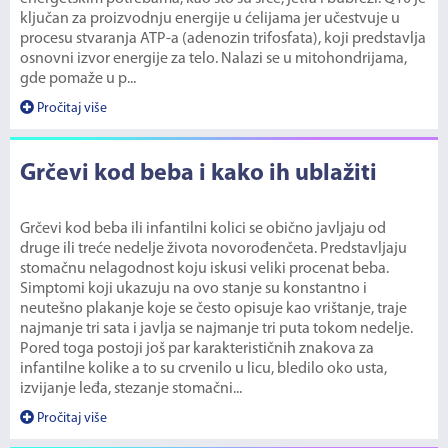
ključan za proizvodnju energije u ćelijama jer učestvuje u
procesu stvaranja ATP-a (adenozin trifosfata), koji predstavlja
osnovni izvor energije za telo. Nalazi se u mitohondrijama,
gde pomaže u p...
Pročitaj više
Grčevi kod beba i kako ih ublažiti
Grčevi kod beba ili infantilni kolici se obično javljaju od
druge ili treće nedelje života novorođenčeta. Predstavljaju
stomačnu nelagodnost koju iskusi veliki procenat beba.
Simptomi koji ukazuju na ovo stanje su konstantno i
neutešno plakanje koje se često opisuje kao vrištanje, traje
najmanje tri sata i javlja se najmanje tri puta tokom nedelje.
Pored toga postoji još par karakterističnih znakova za
infantilne kolike a to su crvenilo u licu, bledilo oko usta,
izvijanje leđa, stezanje stomačni...
Pročitaj više