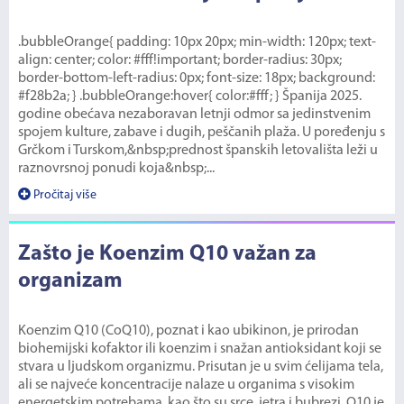
.bubbleOrange{ padding: 10px 20px; min-width: 120px; text-
align: center; color: #fff!important; border-radius: 30px;
border-bottom-left-radius: 0px; font-size: 18px; background:
#f28b2a; } .bubbleOrange:hover{ color:#fff; } Španija 2025.
godine obećava nezaboravan letnji odmor sa jedinstvenim
spojem kulture, zabave i dugih, peščanih plaža. U poređenju s
Grčkom i Turskom,&nbsp;prednost španskih letovališta leži u
raznovrsnoj ponudi koja&nbsp;...
Pročitaj više
Zašto je Koenzim Q10 važan za
organizam
Koenzim Q10 (CoQ10), poznat i kao ubikinon, je prirodan
biohemijski kofaktor ili koenzim i snažan antioksidant koji se
stvara u ljudskom organizmu. Prisutan je u svim ćelijama tela,
ali se najveće koncentracije nalaze u organima s visokim
energetskim potrebama, kao što su srce, jetra i bubrezi. Q10 je