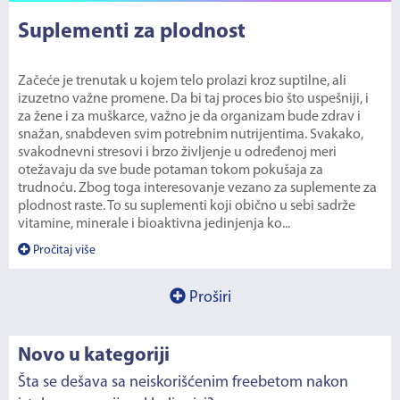
Suplementi za plodnost
Začeće je trenutak u kojem telo prolazi kroz suptilne, ali
izuzetno važne promene. Da bi taj proces bio što uspešniji, i
za žene i za muškarce, važno je da organizam bude zdrav i
snažan, snabdeven svim potrebnim nutrijentima. Svakako,
svakodnevni stresovi i brzo življenje u određenoj meri
otežavaju da sve bude potaman tokom pokušaja za
trudnoću. Zbog toga interesovanje vezano za suplemente za
plodnost raste. To su suplementi koji obično u sebi sadrže
vitamine, minerale i bioaktivna jedinjenja ko...
Pročitaj više
Proširi
Novo u kategoriji
Šta se dešava sa neiskorišćenim freebetom nakon