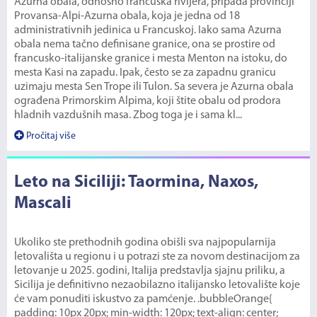
Azurna obala, odnosno francuska rivijera, pripada provinciji
Provansa-Alpi-Azurna obala, koja je jedna od 18
administrativnih jedinica u Francuskoj. Iako sama Azurna
obala nema tačno definisane granice, ona se prostire od
francusko-italijanske granice i mesta Menton na istoku, do
mesta Kasi na zapadu. Ipak, često se za zapadnu granicu
uzimaju mesta Sen Trope ili Tulon. Sa severa je Azurna obala
ograđena Primorskim Alpima, koji štite obalu od prodora
hladnih vazdušnih masa. Zbog toga je i sama kl...
Pročitaj više
Leto na Siciliji: Taormina, Naxos,
Mascali
Ukoliko ste prethodnih godina obišli sva najpopularnija
letovališta u regionu i u potrazi ste za novom destinacijom za
letovanje u 2025. godini, Italija predstavlja sjajnu priliku, a
Sicilija je definitivno nezaobilazno italijansko letovalište koje
će vam ponuditi iskustvo za pamćenje. .bubbleOrange{
padding: 10px 20px; min-width: 120px; text-align: center;