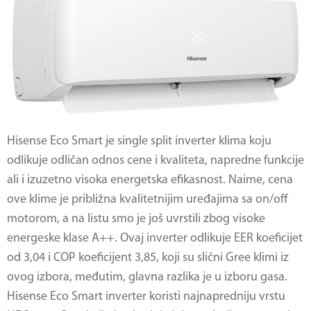
Hisense Eco Smart je single split inverter klima koju
odlikuje odličan odnos cene i kvaliteta, napredne funkcije
ali i izuzetno visoka energetska efikasnost. Naime, cena
ove klime je približna kvalitetnijim uređajima sa on/off
motorom, a na listu smo je još uvrstili zbog visoke
energeske klase A++. Ovaj inverter odlikuje EER koeficijet
od 3,04 i COP koeficijent 3,85, koji su slični Gree klimi iz
ovog izbora, međutim, glavna razlika je u izboru gasa.
Hisense Eco Smart inverter koristi najnapredniju vrstu