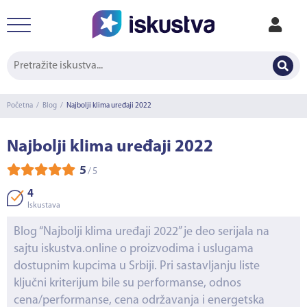
Početna
/
Blog
/
Najbolji klima uređaji 2022
Najbolji klima uređaji 2022
5
/
5
4
Iskustava
Blog “Najbolji klima uređaji 2022” je deo serijala na
sajtu iskustva.online o proizvodima i uslugama
dostupnim kupcima u Srbiji. Pri sastavljanju liste
ključni kriterijum bile su performanse, odnos
cena/performanse, cena održavanja i energetska