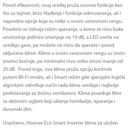
Pored efikasnosti, ovaj uređaj pruža osovne funkcije kao
što su tajmer, brzo hlađenje i funkcija odmrzavanja, ali i
napredne opcije koje su retke u ovom cenovnom rangu.
Posebno se izdvaja režim spavanja, u kome se nivo buke
unutrašnje jedinice smanjuje na 19 dB, a LED svetla na
uređaju gase, pa možete na miru da spavate i pored
uključene klime. Klime u ovom cenovnom rangu su često
znatno bučnije, pa minimalni nivo retko iznosi manje od
20 dB. Pored toga, ova klima pruža opciju kontrole
putem Wi-Fi mreže, ali i Smart režim gde specijalni logički
algoritam određuje način rada klima uređaja i najbolja
podešavanja za brzinu ventilatora. Klima poseduje filter
sa aktivnim ugljem koji uklanja hemikalije, isparenja i
duvanski dim.
Uopšteno, Hisense Eco Smart inverter klima za uložen