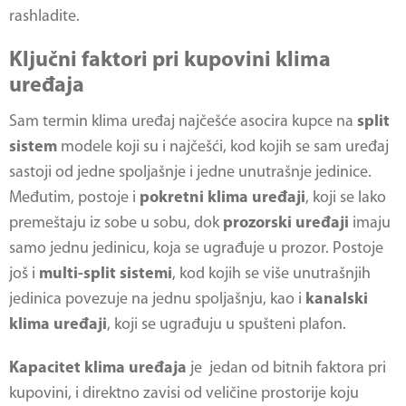
rashladite.
Ključni faktori pri kupovini klima
uređaja
Sam termin klima uređaj najčešće asocira kupce na
split
sistem
modele koji su i najčešći, kod kojih se sam uređaj
sastoji od jedne spoljašnje i jedne unutrašnje jedinice.
Međutim, postoje i
pokretni klima uređaji
, koji se lako
premeštaju iz sobe u sobu, dok
prozorski uređaji
imaju
samo jednu jedinicu, koja se ugrađuje u prozor. Postoje
još i
multi-split sistemi
, kod kojih se više unutrašnjih
jedinica povezuje na jednu spoljašnju, kao i
kanalski
klima uređaji
, koji se ugrađuju u spušteni plafon.
Kapacitet klima uređaja
je jedan od bitnih faktora pri
kupovini, i direktno zavisi od veličine prostorije koju