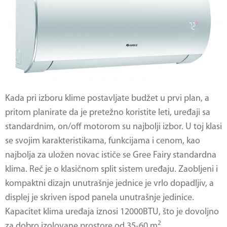
Kada pri izboru klime postavljate budžet u prvi plan, a
pritom planirate da je pretežno koristite leti, uređaji sa
standardnim, on/off motorom su najbolji izbor. U toj klasi
se svojim karakteristikama, funkcijama i cenom, kao
najbolja za uložen novac ističe se Gree Fairy standardna
klima. Reč je o klasičnom split sistem uređaju. Zaobljeni i
kompaktni dizajn unutrašnje jednice je vrlo dopadljiv, a
displej je skriven ispod panela unutrašnje jedinice.
Kapacitet klima uređaja iznosi 12000BTU, što je dovoljno
2
za dobro izolovane prostore od 35-60 m
.