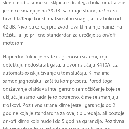
sleep mod u kome se isključuje displej, a buka unutrašnje
jedinice smanjuje na 33 dB. Sa druge strane, režim za
brzo hlađenje koristi maksimalnu snagu, ali uz buku od
42 dB. Nivo buke koji proizvodi ova klima nije najniži na
tržištu, ali je prilično standardan za uređaje sa on/off
motorom.
Napredne fukncije prate i sigurnosni sistemi, koji
detektuju nedostatak gasa, u ovom slučaju R410A, uz
automatsko isključivanje u tom slučaju. Klima ima
samodijagnostiku i zaštitu kompresora. Pored toga,
održavanje olakšava inteligentno samočišćenje koje se
uključuje samo kada je to potrebno, čime se smanjuju
troškovi. Pozitivna strana klime jeste i garancija od 2
godine koja je standardna za ovaj tip uređaja, ali postoje
on/off klime koje nude i do 5 godina garancije. Pozitivna