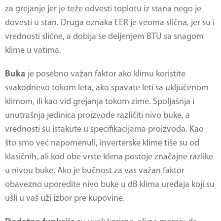
za grejanje jer je teže odvesti toplotu iz stana nego je
dovesti u stan. Druga oznaka EER je veoma slična, jer su i
vrednosti slične, a dobija se deljenjem BTU sa snagom
klime u vatima.
Buka
je posebno važan faktor ako klimu koristite
svakodnevo tokom leta, ako spavate leti sa uključenom
klimom, ili kao vid grejanja tokom zime. Spoljašnja i
unutrašnja jedinica proizvode različiti nivo buke, a
vrednosti su istakute u specifikacijama proizvoda. Kao
što smo već napomenuli, inverterske klime tiše su od
klasičnih, ali kod obe vrste klima postoje značajne razlike
u nivou buke. Ako je bučnost za vas važan faktor
obavezno uporedite nivo buke u dB klima uređaja koji su
ušli u vaš uži izbor pre kupovine.