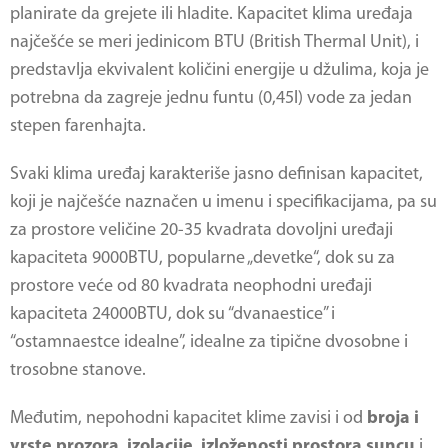
planirate da grejete ili hladite. Kapacitet klima uređaja
najčešće se meri jedinicom BTU (British Thermal Unit), i
predstavlja ekvivalent količini energije u džulima, koja je
potrebna da zagreje jednu funtu (0,45l) vode za jedan
stepen farenhajta.
Svaki klima uređaj karakteriše jasno definisan kapacitet,
koji je najčešće naznačen u imenu i specifikacijama, pa su
za prostore veličine 20-35 kvadrata dovoljni uređaji
kapaciteta 9000BTU, popularne „devetke“, dok su za
prostore veće od 80 kvadrata neophodni uređaji
kapaciteta 24000BTU, dok su “dvanaestice” i
“ostamnaestce idealne”, idealne za tipične dvosobne i
trosobne stanove.
Međutim, nepohodni kapacitet klime zavisi i od
broja i
vrste prozora
,
izolacije
,
izloženosti prostora suncu
i