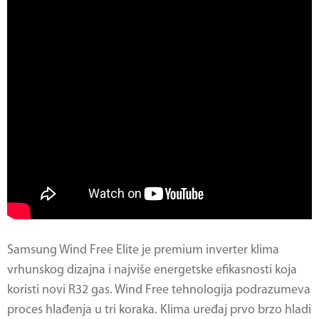
Samsung Wind Free Elite je premium inverter klima
vrhunskog dizajna i najviše energetske efikasnosti koja
koristi novi R32 gas. Wind Free tehnologija podrazumeva
proces hlađenja u tri koraka. Klima uređaj prvo brzo hladi