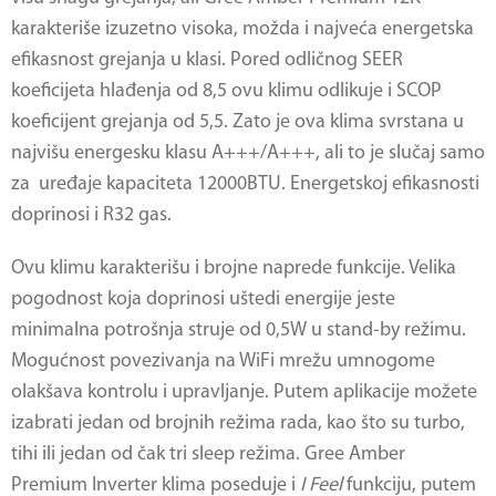
karakteriše izuzetno visoka, možda i najveća energetska
efikasnost grejanja u klasi. Pored odličnog SEER
koeficijeta hlađenja od 8,5 ovu klimu odlikuje i SCOP
koeficijent grejanja od 5,5. Zato je ova klima svrstana u
najvišu energesku klasu A+++/A+++, ali to je slučaj samo
za uređaje kapaciteta 12000BTU. Energetskoj efikasnosti
doprinosi i R32 gas.
Ovu klimu karakterišu i brojne naprede funkcije. Velika
pogodnost koja doprinosi uštedi energije jeste
minimalna potrošnja struje od 0,5W u stand-by režimu.
Mogućnost povezivanja na WiFi mrežu umnogome
olakšava kontrolu i upravljanje. Putem aplikacije možete
izabrati jedan od brojnih režima rada, kao što su turbo,
tihi ili jedan od čak tri sleep režima. Gree Amber
Premium Inverter klima poseduje i
I Feel
funkciju, putem