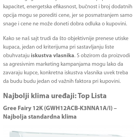
kapacitet, energetska efikasnost, bučnost i broj dodatnih
opcija mogu se porediti cene, jer se posmatranjem samo
snage i cene ne može doneti dobra odluka o kupovini.
Kako se naš sajt trudi da što objektivnije prenese utiske
kupaca, jedan od kriterijuma pri sastavljanju liste
obuhvataju
iskustva vlasnika
. S obzirom da proizvodi
sa agresivnim marketing kampanjama mogu lako da
zavaraju kupce, konkretna iskustva vlasnika uvek treba
da budu budu jedan od važnih faktora pri kupovini.
Najbolji klima uređaji: Top Lista
Gree Fairy 12K (GWH12ACB-K3NNA1A/I) –
Najbolja standardna klima