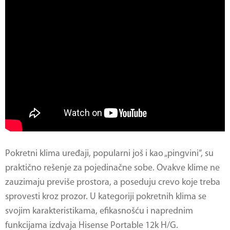
Pokretni klima uređaji, popularni još i kao „pingvini“, su
praktično rešenje za pojedinačne sobe. Ovakve klime ne
zauzimaju previše prostora, a poseduju crevo koje treba
sprovesti kroz prozor. U kategoriji pokretnih klima se
svojim karakteristikama, efikasnošću i naprednim
funkcijama izdvaja Hisense Portable 12k H/G.