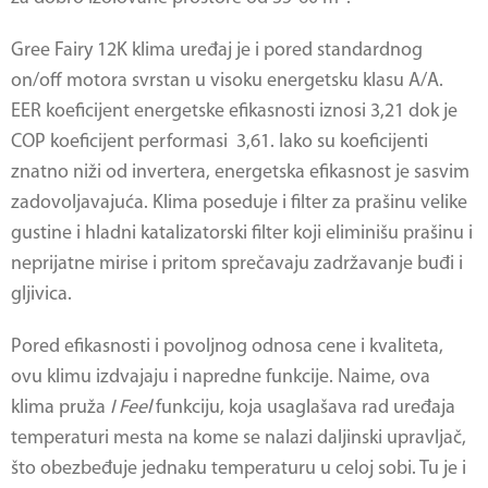
Gree Fairy 12K klima uređaj je i pored standardnog
on/off motora svrstan u visoku energetsku klasu A/A.
EER koeficijent energetske efikasnosti iznosi 3,21 dok je
COP koeficijent performasi 3,61. Iako su koeficijenti
znatno niži od invertera, energetska efikasnost je sasvim
zadovoljavajuća. Klima poseduje i filter za prašinu velike
gustine i hladni katalizatorski filter koji eliminišu prašinu i
neprijatne mirise i pritom sprečavaju zadržavanje buđi i
gljivica.
Pored efikasnosti i povoljnog odnosa cene i kvaliteta,
ovu klimu izdvajaju i napredne funkcije. Naime, ova
klima pruža
I Feel
funkciju, koja usaglašava rad uređaja
temperaturi mesta na kome se nalazi daljinski upravljač,
što obezbeđuje jednaku temperaturu u celoj sobi. Tu je i