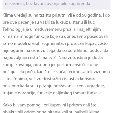
efikasnost, bez favorizovanja bilo kog brenda.
Klima uređaji su na tržištu prisutni više od 50 godina, i do
pre dve decenije su važili za luksuz u stanu ili kući.
Tehnologija je u međuvremenu pružila i najjeftinijim
klimama mnoge funkcije koje su donedavno posedovali
samo modeli iz viših segmenata, i prosečan kupac često
nije siguran na osnovu čega da izabere klimu, budući da i
najpovoljnija često “ima sve”. Naravno, istina je dosta
komplikovanija, posebno jer performanse često ne
pričaju celu priču, kao što je slučaj recimo sa televizorima
ili telefonima, već vredi istražiti i iskustva korisnika,
posebno kada su u pitanju održavanje, cena ugradnje,
trajanje garancije, funkcije daljinskog i smart funkcije.
Kako bi vam pomogli pri kupovini i pritom dali što
objektivniji odgovor na pitanje koji su najbolji klima