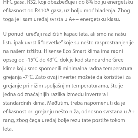
HFC gasa, R32, koji obezbeđuje i do 8% bolju energetsku
efikasnost od R410A gasa, uz bolju moć hlađenja. Zbog
toga je i sam uređaj svrsta u A++ energetsku klasu.
U ponudi uređaji različitih kapaciteta, ali smo na našu
listu ipak uvrstili “devetke” koje su nešto rasprostranjenije
na našem tržištu. Hisense Eco Smart klima ima radni
opseg od -15°C do 43°C, dok je kod standardne Gree
klime koju smo spomenili minimalna radna temperatura
grejanja -7°C. Zato ovaj inverter možete da koristite i za
grejanje pri nižim spoljašnjim temperaturama, što je
jedna od značajnijih razlika između invertera i
standardnih klima. Međutim, treba napomenuti da je
efikasnost pri grejanju nešto niža, odnosno svrstana u A+
rang, zbog čega uređaj bolje rezultate postiže tokom
leta.