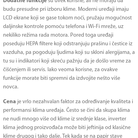
Dodatne funkcije
su uvek korisne, ali ne moraju da
budu presudne pri izboru klime. Moderni uređaji imaju
LCD ekrane koji se gase tokom noći, pružaju mogućnost
daljinske kontrole pomoću telefona i Wi-Fi mreže, uz
nekiliko režima rada motora. Pored toga uređaji
poseduju HEPA filtere koji odstranjuju prašinu i čestice iz
vazduha, pa pogoduju ljudima koji su skloni alergijama, a
tu su i indikatori koji skreću pažnju da je došlo vreme za
čišćenjem ili servis. Iako veoma korisne, za ovakve
funkcije morate biti spremni da izdvojite nešto više
novca.
Cena
je vrlo nezahvalan faktor za određivanje kvaliteta i
performansi klima uređaja. Često se čini da skupa klima
ne nudi mnogo više od klime iz srednje klase, inverter
klima jednog proizvođača može biti jeftinija od klasične
klime drugog i tako dalje. Tek kada se na papir stave