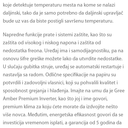
koje detektuje temperaturu mesta na kome se nalazi
daljinski, tako da je samo potrebno da daljinski upravljač
bude uz vas da biste postigli savršenu temperaturu.
Napredne funkcije prate i sistemi zaštite, kao što su
zaštita od visokog i niskog napona i zaštita od
nedostatka freona. Uređaj ima i samodijagnostiku, pa na
osnovu šifre greške možete lako da utvrdite nedostatke.
U slučaju gubitka struje, uređaj se automatski restartuje i
nastavlja sa radom. Odlične specifikacije na papiru su
potvrdili i zadovoljni vlasnici, koji su pohvalili kvalitet i
sposobnost grejanja i hlađenja. Imajte na umu da je Gree
Amber Premium Inverter, kao što joj i ime govori,
premium klima za koju ćete morate da izdvojite nešto
više novca. Međutim, energetska efikasnost govori da se
investicija vremenom isplati, a garancija od 5 godina da