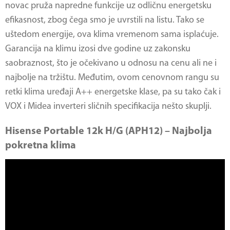
novac pruža napredne funkcije uz odličnu energetsku
efikasnost, zbog čega smo je uvrstili na listu. Tako se
uštedom energije, ova klima vremenom sama isplaćuje.
Garancija na klimu izosi dve godine uz zakonsku
saobraznost, što je očekivano u odnosu na cenu ali ne i
najbolje na tržištu. Međutim, ovom cenovnom rangu su
retki klima uređaji A++ energetske klase, pa su tako čak i
VOX i Midea inverteri sličnih specifikacija nešto skuplji.
Hisense Portable 12k H/G (APH12) – Najbolja
pokretna klima