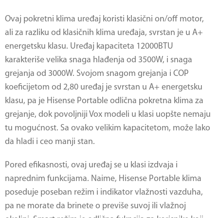
Ovaj pokretni klima uređaj koristi klasični on/off motor,
ali za razliku od klasičnih klima uređaja, svrstan je u A+
energetsku klasu. Uređaj kapaciteta 12000BTU
karakteriše velika snaga hlađenja od 3500W, i snaga
grejanja od 3000W. Svojom snagom grejanja i COP
koeficijetom od 2,80 uređaj je svrstan u A+ energetsku
klasu, pa je Hisense Portable odlična pokretna klima za
grejanje, dok povoljniji Vox modeli u klasi uopšte nemaju
tu mogućnost. Sa ovako velikim kapacitetom, može lako
da hladi i ceo manji stan.
Pored efikasnosti, ovaj uređaj se u klasi izdvaja i
naprednim funkcijama. Naime, Hisense Portable klima
poseduje poseban režim i indikator vlažnosti vazduha,
pa ne morate da brinete o previše suvoj ili vlažnoj