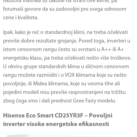
iskustva vlasnika su takođe na strani ove klime, pa
forumaši govore da su zadovoljni pre svega odnosom
cene i kvaliteta.
Ipak, kako je reč o standardnoj klimi, ne treba očekivati
previše dobre rezultate grejanja. Pored toga, inverteri u
istom cenovnom rangu često su svrstani u A++ ili A+
energetsku klasu, pa treba očekivati nešto više troškove.
U okviru grupe standardnih klima u sličnom cenovnom
rangu možete razmisliti i o VOX klimama koje su nešto
povoljnije, ili Midea klimama, koje su veoma tihe ali
pojedini modeli nisu previše rasprostranjeni na tržištu
zbog čega smo i dali prednost Gree Fairy modelu.
Hisense Eco Smart CD25YR3F – Povoljni
inverter visoke energetske efikasnosti