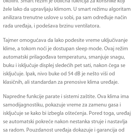
okolini. Smart režim je odlična fukncija za korisnike koji
žele lako da upravljaju klimom. U smart režimu algoritam
anilizara trenutne uslove u sobi, pa sam određuje način
rada uređaja, i podešava brzinu ventilatora.
Tajmer omogućava da lako podesite vreme uključivanje
klime, a tokom noći je dostupan sleep mode. Ovaj režim
automatski prilagođava temperaturu, smanjuje snagu,
buku i isključuje displej sledećih pet sati, nakon čega se
isključuje. Ipak, nivo buke od 54 dB je nešto viši od
klasičnih, ali standardan za prenosive klima uređaje.
Napredne funkcije parate i sistemi zaštite. Ova klima ima
samodijagnostiku, pokazuje vreme za zamenu gasa i
isključuje se kako bi izbegla oštećenja. Pored toga, uređaj
se automatski pokreće nakon nestanka struje i nastavlja
sa radom. Pouzdanost uređaja dokazuje i garancija od