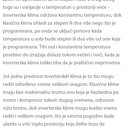
toga su i varijacije u temperaturi u prostoriji veće –
inverterska klima održava konstantnu temperaturu, dok
klasična klima ohladi za stepen ili dva više nego što je
programirana, pa onda se uključi ponovo kada
temperatura u sobi bude stepen ili dva više od one koja
je programirana. Tihi rad i konstantna temperatura
posebno do izražaja dolaze tokom večeri i noći, kada je
inverterska klima toliko tiha da je praktično neprimetna.
Još jedna prednost inverterskih klima je to što mogu
raditi određeno vreme velikom snagom. Klasične klime
imaju kao maksimalnu brzinu onu koja je bezbedna po
motor i kompresor tokom dugog vremena, odnosno
nižu brzinu, dok inverterske klime mogu kratko vreme
raditi i velikom snagom, što je veoma pogodno kada
ulazite u vrlo toplu prostoriju koju želite brzo da