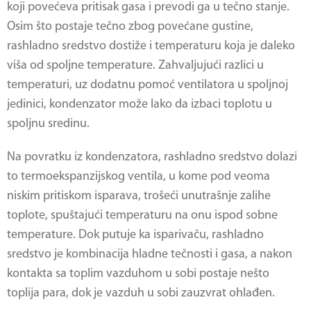
koji povećeva pritisak gasa i prevodi ga u tečno stanje.
Osim što postaje tečno zbog povećane gustine,
rashladno sredstvo dostiže i temperaturu koja je daleko
viša od spoljne temperature. Zahvaljujući razlici u
temperaturi, uz dodatnu pomoć ventilatora u spoljnoj
jedinici, kondenzator može lako da izbaci toplotu u
spoljnu sredinu.
Na povratku iz kondenzatora, rashladno sredstvo dolazi
to termoekspanzijskog ventila, u kome pod veoma
niskim pritiskom isparava, trošeći unutrašnje zalihe
toplote, spuštajući temperaturu na onu ispod sobne
temperature. Dok putuje ka isparivaču, rashladno
sredstvo je kombinacija hladne tečnosti i gasa, a nakon
kontakta sa toplim vazduhom u sobi postaje nešto
toplija para, dok je vazduh u sobi zauzvrat ohlađen.