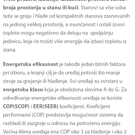
broja prostorija u stanu ili kući
. Stanovi sa više soba
teže se greju i hlade od kompaktnih stanova zasnovanih
na jednog velikoj prostoriji, a osunčanost i ostali izvori
toplote mogu negativno da deluju na spoljašnju
jedinicu, koja će trošiti više energije da izbaci toplotu iz
stana.
Energetska efikasnost
je takođe jedan bitnih faktora
pri izboru, a krajnji cilj je da uređaj potroši što manje
struje za grejanje ili hlađenje. Svi uređaji su svrstani u
enrgetsku klasu
koja je obeležena slovima A do G. Za
određivanje energetske efikasnosti uređaja se koriste
COP(SCOP)
i
EER(SEER)
koeficijenti. Koeficijent
performansi (COP) predstavlja mogućnost sistema da
rashladi ili zazgreje u odnosu na potrošenu energiju.
Većina klima uređaja ima COP oko 3 za hlađenje i oko 2