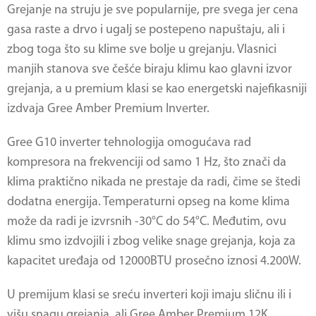
Grejanje na struju je sve popularnije, pre svega jer cena
gasa raste a drvo i ugalj se postepeno napuštaju, ali i
zbog toga što su klime sve bolje u grejanju. Vlasnici
manjih stanova sve češće biraju klimu kao glavni izvor
grejanja, a u premium klasi se kao energetski najefikasniji
izdvaja Gree Amber Premium Inverter.
Gree G10 inverter tehnologija omogućava rad
kompresora na frekvenciji od samo 1 Hz, što znači da
klima praktično nikada ne prestaje da radi, čime se štedi
dodatna energija. Temperaturni opseg na kome klima
može da radi je izvrsnih -30°C do 54°C. Međutim, ovu
klimu smo izdvojili i zbog velike snage grejanja, koja za
kapacitet uređaja od 12000BTU prosečno iznosi 4.200W.
U premijum klasi se sreću inverteri koji imaju sličnu ili i
višu snagu grejanja, ali Gree Amber Premium 12K