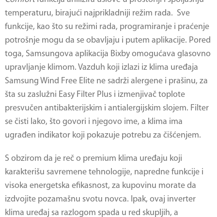
temperaturu, birajući najprikladniji režim rada. Sve
funkcije, kao što su režimi rada, programiranje i praćenje
potrošnje mogu da se obavljaju i putem aplikacije. Pored
toga, Samsungova aplikacija Bixby omogućava glasovno
upravljanje klimom. Vazduh koji izlazi iz klima uređaja
Samsung Wind Free Elite ne sadrži alergene i prašinu, za
šta su zaslužni Easy Filter Plus i izmenjivač toplote
presvučen antibakterijskim i antialergijskim slojem. Filter
se čisti lako, što govori i njegovo ime, a klima ima
ugrađen indikator koji pokazuje potrebu za čišćenjem.
S obzirom da je reč o premium klima uređaju koji
karakterišu savremene tehnologije, napredne funkcije i
visoka energetska efikasnost, za kupovinu morate da
izdvojite pozamašnu svotu novca. Ipak, ovaj inverter
klima uređaj sa razlogom spada u red skupljih, a