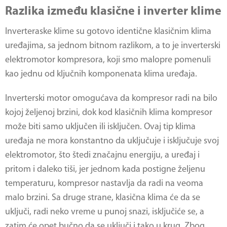
Razlika između klasične i inverter klime
Inverteraske klime su gotovo identične klasičnim klima
uređajima, sa jednom bitnom razlikom, a to je inverterski
elektromotor kompresora, koji smo malopre pomenuli
kao jednu od ključnih komponenata klima uređaja.
Inverterski motor omogućava da kompresor radi na bilo
kojoj željenoj brzini, dok kod klasičnih klima kompresor
može biti samo uključen ili isključen. Ovaj tip klima
uređaja ne mora konstantno da uključuje i isključuje svoj
elektromotor, što štedi značajnu energiju, a uređaj i
pritom i daleko tiši, jer jednom kada postigne željenu
temperaturu, kompresor nastavlja da radi na veoma
malo brzini. Sa druge strane, klasična klima će da se
uključi, radi neko vreme u punoj snazi, isključiće se, a
zatim će opet bučno da se uključi i tako u krug. Zbog