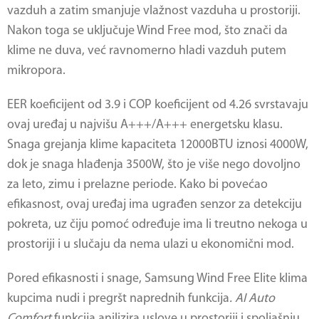
vazduh a zatim smanjuje vlažnost vazduha u prostoriji.
Nakon toga se uključuje Wind Free mod, što znači da
klime ne duva, već ravnomerno hladi vazduh putem
mikropora.
EER koeficijent od 3.9 i COP koeficijent od 4.26 svrstavaju
ovaj uređaj u najvišu A+++/A+++ energetsku klasu.
Snaga grejanja klime kapaciteta 12000BTU iznosi 4000W,
dok je snaga hlađenja 3500W, što je više nego dovoljno
za leto, zimu i prelazne periode. Kako bi povećao
efikasnost, ovaj uređaj ima ugrađen senzor za detekciju
pokreta, uz čiju pomoć određuje ima li treutno nekoga u
prostoriji i u slučaju da nema ulazi u ekonomični mod.
Pored efikasnosti i snage, Samsung Wind Free Elite klima
kupcima nudi i pregršt naprednih funkcija
. AI Auto
Comfort
funkcija anilizira uslove u prostoriji i spoljašnju