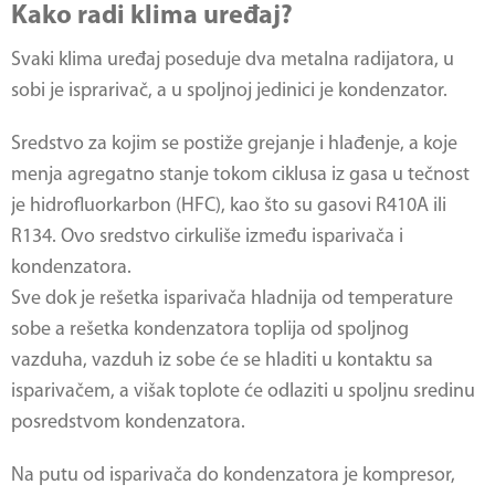
Kako radi klima uređaj?
Svaki klima uređaj poseduje dva metalna radijatora, u
sobi je isprarivač, a u spoljnoj jedinici je kondenzator.
Sredstvo za kojim se postiže grejanje i hlađenje, a koje
menja agregatno stanje tokom ciklusa iz gasa u tečnost
je hidrofluorkarbon (HFC), kao što su gasovi R410A ili
R134. Ovo sredstvo cirkuliše između isparivača i
kondenzatora.
Sve dok je rešetka isparivača hladnija od temperature
sobe a rešetka kondenzatora toplija od spoljnog
vazduha, vazduh iz sobe će se hladiti u kontaktu sa
isparivačem, a višak toplote će odlaziti u spoljnu sredinu
posredstvom kondenzatora.
Na putu od isparivača do kondenzatora je kompresor,