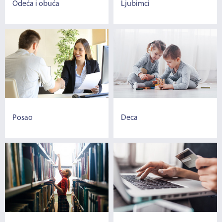
Odeća i obuća
Ljubimci
Posao
Deca