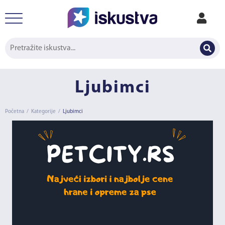
Ljubimci
Početna
/
Kategorije
/
Ljubimci