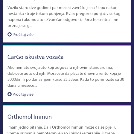
Vozilo staro dve godine i par meseci završilo je na šlepu nakon
nestanka struje tokom punjenja. Kvar: pregoreo punjač visokog
napona i akumulator. Zvaničan odgovor iz Porsche centra – ne
priznaje se g...
Pročitaj više
CarGo iskustva vozača
Ako nemate svoj auto koji odgovara njihovim standardima,
dobicete auto od njih. Moracete da placate dnevnu rentu koja je
3000din ili po danasnjem kursu 25.53eur. Kada to pomnozite sa 30
dana u mesecu...
Pročitaj više
Orthomol Immun
Imam jedno pitanje. Da li Orthomol Immun može da se pije i u
vreme primanja hemoterapije kao i biološke terapije, ili treba