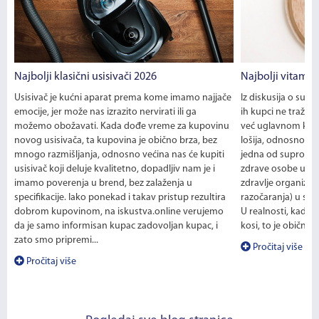
Najbolji klasični usisivači 2026
Najbolji vitamin
Usisivač je kućni aparat prema kome imamo najjače
Iz diskusija o sup
emocije, jer može nas izrazito nervirati ili ga
ih kupci ne traže k
možemo obožavati. Kada dođe vreme za kupovinu
već uglavnom kada
novog usisivača, ta kupovina je obično brza, bez
lošija, odnosno ka
mnogo razmišljanja, odnosno većina nas će kupiti
jedna od suprotno
usisivač koji deluje kvalitetno, dopadljiv nam je i
zdrave osobe uzim
imamo poverenja u brend, bez zalaženja u
zdravlje organizma,
specifikacije. Iako ponekad i takav pristup rezultira
razočaranja) u slu
dobrom kupovinom, na iskustva.online verujemo
U realnosti, kada 
da je samo informisan kupac zadovoljan kupac, i
kosi, to je obično 
zato smo pripremi...
Pročitaj više
Pročitaj više