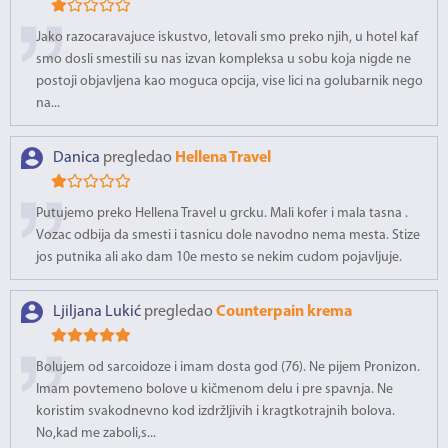
Jako razocaravajuce iskustvo, letovali smo preko njih, u hotel kaf
smo dosli smestili su nas izvan kompleksa u sobu koja nigde ne
postoji objavljena kao moguca opcija, vise lici na golubarnik nego
na...
Danica
pregledao
Hellena Travel
Putujemo preko Hellena Travel u grcku. Mali kofer i mala tasna .
Vozac odbija da smesti i tasnicu dole navodno nema mesta. Stize
jos putnika ali ako dam 10e mesto se nekim cudom pojavljuje.
Ljiljana Lukić
pregledao
Counterpain krema
Bolujem od sarcoidoze i imam dosta god (76). Ne pijem Pronizon.
Imam povtemeno bolove u kičmenom delu i pre spavnja. Ne
koristim svakodnevno kod izdržljivih i kragtkotrajnih bolova.
No,kad me zaboli,s...