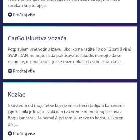
sačekati kraj terapije.
Pročitaj više
CarGo iskustva vozača
Potpisujem prethodnu izjavu: ukoliko ne radite 10 do 12 sati (i više)
SVAKI DAN, nemojte ni da pokušavate. Takođe: nemojte da se
razbolite, u kanalu ste... jer se traže dokazi da si bolestan koje...
Pročitaj više
Kozlac
Iskustvom od moje tetke koja je imala treći stadijum karcinoma
jajnika ,pila je kozlac svaki dan i za vreme hemo terapije i hvala
Bogu kancera više nema! A pri tom je uz sve to koristila i koren
divlj...
Pročitaj više