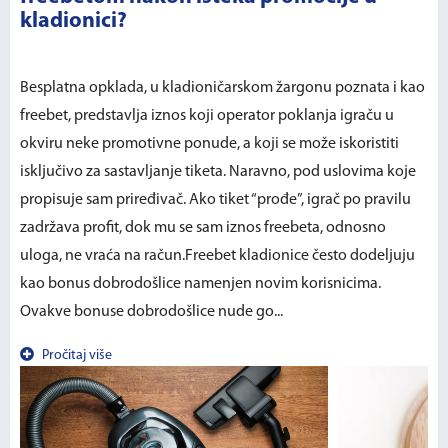
kladionici?
Besplatna opklada, u kladioničarskom žargonu poznata i kao
freebet, predstavlja iznos koji operator poklanja igraču u
okviru neke promotivne ponude, a koji se može iskoristiti
isključivo za sastavljanje tiketa. Naravno, pod uslovima koje
propisuje sam priređivač. Ako tiket “prođe”, igrač po pravilu
zadržava profit, dok mu se sam iznos freebeta, odnosno
uloga, ne vraća na račun.Freebet kladionice često dodeljuju
kao bonus dobrodošlice namenjen novim korisnicima.
Ovakve bonuse dobrodošlice nude go...
Pročitaj više