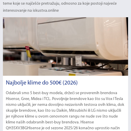
teme koje se najčešće pretražuju, odnosno za koje postoji najveće
interesovanje na iskustva.online
Najbolje klime do 500€ (2026)
Odabrali smo 5 best-buy modela, držeći se proverenih brendova
Hisense, Gree, Midea i TCL. Povoljnije brendove kao što su Vox I Tesla
nismo uključili, jer nema dovoljno nezavisnih testova ovih klima, dok
skuplje brendove, kao što su Daikin, Mitsubishi ili LG nismo uključili
jer njihove klime u ovom cenovnom rangu ne nude sve što nude
klime naših odabranih best-buy brendova. Hisense
QH35XV3BGHisense je od sezone 2025/26 konačno uprostio način