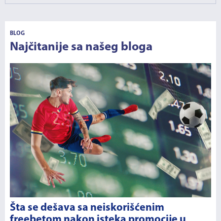
BLOG
Najčitanije sa našeg bloga
Šta se dešava sa neiskorišćenim
freebetom nakon isteka promocije u