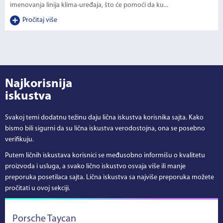
imenovanja linija klima-uređaja, što će pomoći da ku...
Pročitaj više
Najkorisnija
iskustva
Svakoj temi dodatnu težinu daju lična iskustva korisnika sajta. Kako
bismo bili sigurni da su lična iskustva verodostojna, ona se posebno
verifikuju.
Putem ličnih iskustava korisnici se međusobno informišu o kvalitetu
proizvoda i usluga, a svako lično iskustvo osvaja više ili manje
preporuka posetilaca sajta. Lična iskustva sa najviše preporuka možete
pročitati u ovoj sekciji.
Porsche Taycan