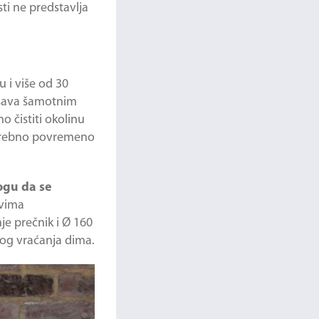
ti ne predstavlja
u i više od 30
rešava šamotnim
 čistiti okolinu
potrebno povremeno
ogu da se
evima
je prečnik i Ø 160
tog vraćanja dima.