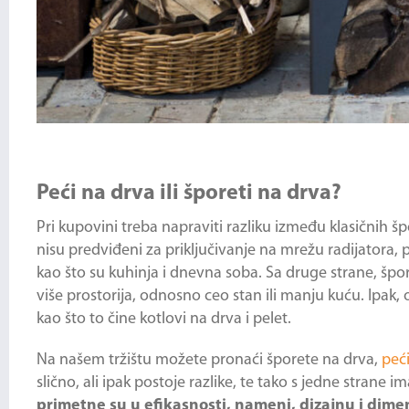
Peći na drva ili šporeti na drva?
Pri kupovini treba napraviti razliku između klasičnih š
nisu predviđeni za priključivanje na mrežu radijatora, p
kao što su kuhinja i dnevna soba. Sa druge strane, špo
više prostorija, odnosno ceo stan ili manju kuću. Ipa
kao što to čine kotlovi na drva i pelet.
Na našem tržištu možete pronaći šporete na drva,
peć
slično, ali ipak postoje razlike, te tako s jedne strane 
primetne su u efikasnosti, nameni, dizajnu i dime