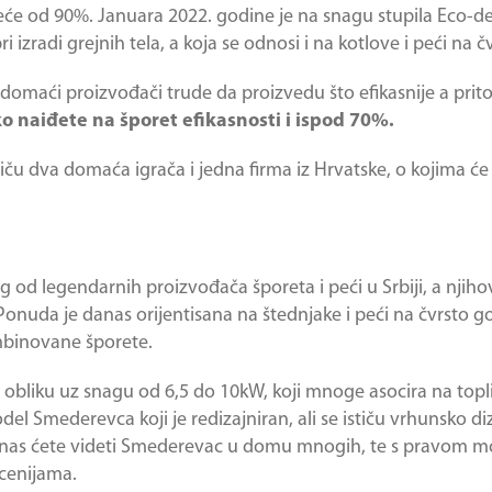
će od 90%. Januara 2022. godine je na snagu stupila Eco-de
 izradi grejnih tela, a koja se odnosi i na kotlove i peći na č
e domaći proizvođači trude da proizvedu što efikasnije a prito
o naiđete na šporet efikasnosti i ispod 70%.
u dva domaća igrača i jedna firma iz Hrvatske, o kojima će b
d legendarnih proizvođača šporeta i peći u Srbiji, a njiho
Ponuda je danas orijentisana na štednjake i peći na čvrsto go
kombinovane šporete.
obliku uz snagu od 6,5 do 10kW, koji mnoge asocira na topl
el Smederevca koji je redizajniran, ali se ističu vrhunsko diz
 danas ćete videti Smederevac u domu mnogih, te s pravom m
decenijama.