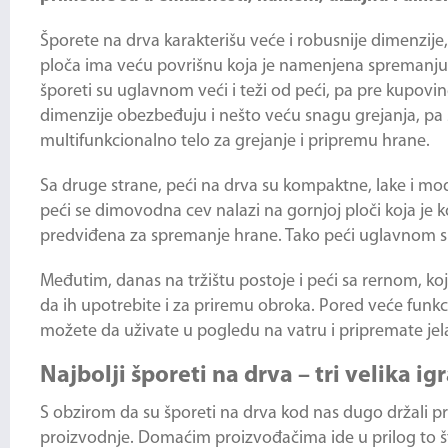
Šporete na drva karakterišu veće i robusnije dimenzije, 
ploča ima veću povrišnu koja je namenjena spremanju h
šporeti su uglavnom veći i teži od peći, pa pre kupov
dimenzije obezbeđuju i nešto veću snagu grejanja, pa
multifunkcionalno telo za grejanje i pripremu hrane.
Sa druge strane, peći na drva su kompaktne, lake i mod
peći se dimovodna cev nalazi na gornjoj ploči koja j
predviđena za spremanje hrane. Tako peći uglavnom s
Međutim, danas na tržištu postoje i peći sa rernom, k
da ih upotrebite i za priremu obroka. Pored veće funkc
možete da uživate u pogledu na vatru i pripremate jela,
Najbolji šporeti na drva – tri velika ig
S obzirom da su šporeti na drva kod nas dugo držali prim
proizvodnje. Domaćim proizvođačima ide u prilog to što