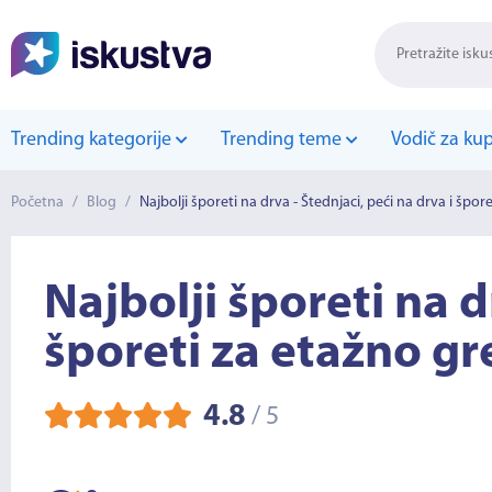
Trending kategorije
Trending teme
Vodič za ku
Početna
/
Blog
/
Najbolji šporeti na drva - Štednjaci, peći na drva i špor
Najbolji šporeti na d
šporeti za etažno gr
4.8
/
5