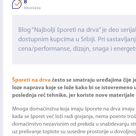
8
Iskustava
Blog “Najbolji šporeti na drva” je deo seri
dostupnim kupcima u Srbiji. Pri sastavljanju
cena/performanse, dizajn, snaga i energets
Šporeti na drva
često se smatraju uređajima čije 
loze naprava koje se lože kako bi se istovremeno 
poslednja reč tehnike, jer koriste nove materijale 
Mnoga domaćinstva koja imaju šporete na drva imaju i 
kada se šporet već loži radi grejanja, nema poente troš
domaćinstvo nezavisnim od prekida u snabdevanju struj
uz prelivanje toplote su susedne prostorije u dovoljnoj