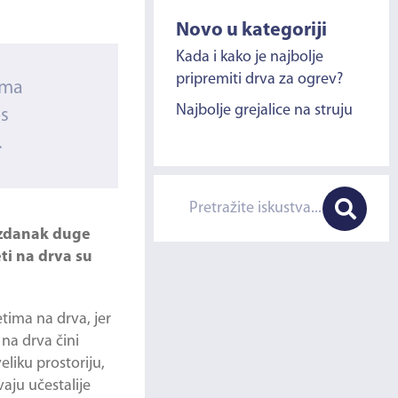
Novo u kategoriji
Kada i kako je najbolje
pripremiti drva za ogrev?
ama
Najbolje grejalice na struju
os
.
 izdanak duge
ti na drva su
tima na drva, jer
 na drva čini
liku prostoriju,
aju učestalije