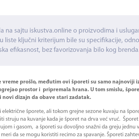
jala na sajtu iskustva.online o proizvodima i uslug
 liste ključni kriterijum bile su specifikacije, odn
ka efikasnost, bez favorizovanja bilo kog brenda
je vreme prošlo, međutim ovi šporeti su samo najnoviji
ugrejao prostor i pripremala hrana. U tom smislu, špore
i novi dizajn da obave stari zadatak.
električne šporete, ali tokom grejne sezone kuvaju na špore
iti struju na kuvanje kada je šporet na drva već vruć. Šporet
om i gasom, a šporeti su dovoljno snažni da greju jednu ve
 meri da se mogu koristiti recimo za spavanje. Šporeti zahtev