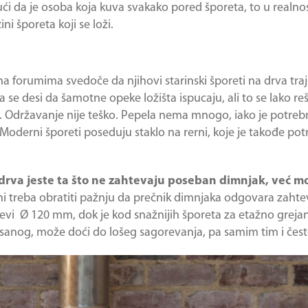
ći da je osoba koja kuva svakako pored šporeta, to u realnos
ni šporeta koji se loži.
na forumima svedoče da njihovi starinski šporeti na drva traj
 se desi da šamotne opeke ložišta ispucaju, ali to se lako 
Održavanje nije teško. Pepela nema mnogo, iako je potrebno
te. Moderni šporeti poseduju staklo na rerni, koje je takođe 
 drva jeste ta što ne zahtevaju poseban dimnjak, već m
i treba obratiti pažnju da prečnik dimnjaka odgovara zaht
evi Ø 120 mm, dok je kod snažnijih šporeta za etažno grejan
pisanog, može doći do lošeg sagorevanja, pa samim tim i čes