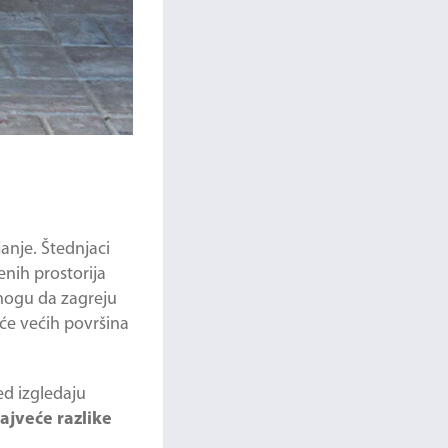
janje. Štednjaci
enih prostorija
 mogu da zagreju
uće većih površina
ed izgledaju
ajveće razlike