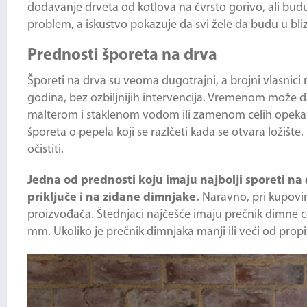
dodavanje drveta od kotlova na čvrsto gorivo, ali budu
problem, a iskustvo pokazuje da svi žele da budu u blizi
Prednosti šporeta na drva
Šporeti na drva su veoma dugotrajni, a brojni vlasnici 
godina, bez ozbiljnijih intervencija. Vremenom može da
malterom i staklenom vodom ili zamenom celih opeka. 
šporeta o pepela koji se razlčeti kada se otvara ložiš
očistiti.
Jedna od prednosti koju imaju najbolji sporeti na
priključe i na zidane dimnjake.
Naravno, pri kupovin
proizvođača. Štednjaci najčešće imaju prečnik dimne c
mm. Ukoliko je prečnik dimnjaka manji ili veći od pro