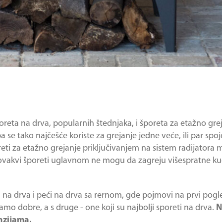
poreta na drva, popularnih štednjaka, i šporeta za etažno gre
a se tako najčešće koriste za grejanje jedne veće, ili par spoj
reti za etažno grejanje priključivanjem na sistem radijatora
k, ovakvi šporeti uglavnom ne mogu da zagreju višespratne k
i
na drva i peći na drva sa rernom, gde pojmovi na prvi pogl
imamo dobre, a s druge - one koji su najbolji sporeti na drva.
N
nzijama.