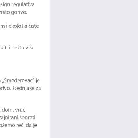
sign regulativa
vrsto gorivo.
m i ekološki čiste
iti i nešto više
v „Smederevac“ je
rivo, štednjake za
i dom, vruć
ajnirani šporeti
ožemo reći da je