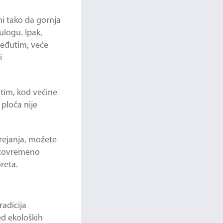
ni tako da gornja
ulogu. Ipak,
Međutim, veće
i
utim, kod većine
ploča nije
grejanja, možete
istovremeno
reta.
radicija
ed ekoloških