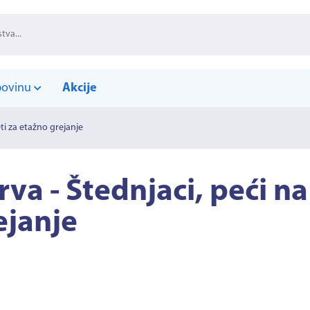
povinu
Akcije
eti za etažno grejanje
rva - Štednjaci, peći na
ejanje