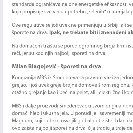
standarda ograničava na one energetske efikasnosti ve
koja propisuje sve veću upotrebu „zelenih“ materijala pri
Ove regulative se još uvek ne primenjuju u Srbiji, ali s
šporete na drva.
Ipak, ne trebate biti iznenađeni ak
Na domaćem tržištu se pored ogromnog broja firmi istič
reči, jer su kod njih najbolji sporeti na drva.
Milan Blagojević - šporeti na drva
Kompanija MBS iz Smedereva sa pravom važi za jednog o
grejao, i još uvek greje brojne domove širom regiona. 
etažno grejanje kao i peći na pelet, ali i električne i 
MBS i dalje proizvodi Smederevac u svom originalnom 
domaći hleb i ukusna jela. U ponudi je i savremeniji mod
Magnum, koji su brzo osvojili globalno tržište. I dan
ovo zaista najbolji sporet na drva, čija tradicija traje 