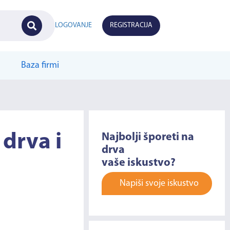
LOGOVANJE
REGISTRACIJA
Baza firmi
 drva i
Najbolji šporeti na
drva
vaše iskustvo?
Napiši svoje iskustvo