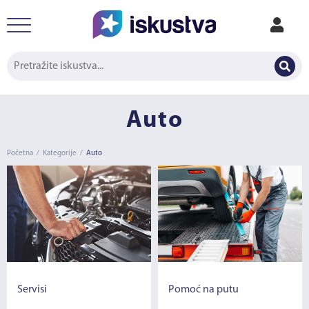
Auto
Početna
/
Kategorije
/
Auto
Servisi
Pomoć na putu