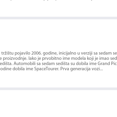
žištu pojavilo 2006. godine, inicijalno u verziji sa sedam se
ine proizvodnje. Iako je prvobitno ime modela koji je imao se
sedišta. Automobili sa sedam sedišta su dobila ime Grand Pic
 godine dobila ime SpaceTourer. Prva generacija vozi...