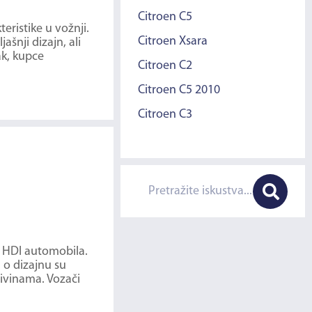
Citroen C5
eristike u vožnji.
Citroen Xsara
šnji dizajn, ali
ak, kupce
Citroen C2
Citroen C5 2010
Citroen C3
6 HDI automobila.
 o dizajnu su
rivinama. Vozači