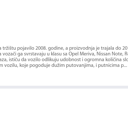
tržištu pojavilo 2008. godine, a proizvodnja je trajala do 20
 vozači ga svrstavaju u klasu sa Opel Meriva, Nissan Note, 
aza, ističu da vozilo odlikuju udobnost i ogromna količina 
m vozilu, koje pogoduje dužim putovanjima, i putnicima p...