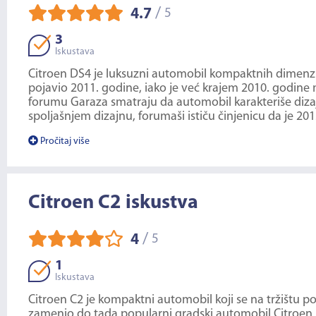
/
4.7
5
3
Iskustava
Citroen DS4 je luksuzni automobil kompaktnih dimenzij
pojavio 2011. godine, iako je već krajem 2010. godine
forumu Garaza smatraju da automobil karakteriše diza
spoljašnjem dizajnu, forumaši ističu činjenicu da je 20
Pročitaj više
Citroen C2 iskustva
/
4
5
1
Iskustava
Citroen C2 je kompaktni automobil koji se na tržištu po
zamenio do tada popularni gradski automobil Citroen Sa