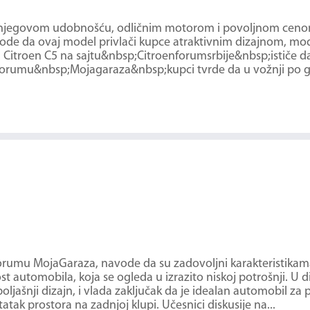
i njegovom udobnošću, odličnim motorom i povoljnom ceno
avode da ovaj model privlači kupce atraktivnim dizajnom, 
Citroen C5 na sajtu&nbsp;Citroenforumsrbije&nbsp;ističe d
a forumu&nbsp;Mojagaraza&nbsp;kupci tvrde da u vožnji po 
a forumu MojaGaraza, navode da su zadovoljni karakteristikam
 automobila, koja se ogleda u izrazito niskoj potrošnji. U d
ljašnji dizajn, i vlada zaključak da je idealan automobil za 
tatak prostora na zadnjoj klupi. Učesnici diskusije na...