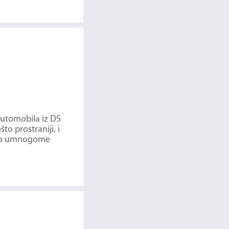
automobila iz DS
o prostraniji, i
 što umnogome