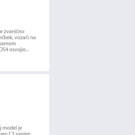
se zvanično
ečbek, vozači na
o samom
DS4 osvojio...
j model je
roen C3 svojim