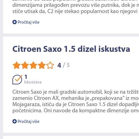
dimenzijama prilagođen prevozu više putnika, dok je 
stiče utisak da, C2 nije stekao popularnost kao njegovi p
Pročitaj više
Citroen Saxo 1.5 dizel iskustva
/
4
5
1
Iskustava
Citroen Saxo je mali gradski automobil, koji se na tržiš
zamenio Citroen AX, mehanika je „prepakovana“ iz mode
Mojagaraza, ističu da je Citroen Saxo 1.5 dizel dopadl
početnicima. Oni navode da kompaktne dimenzije omogu
Pročitaj više