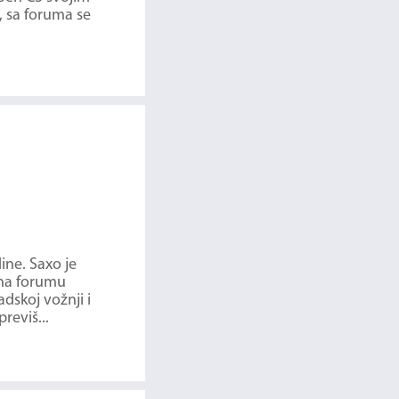
, sa foruma se
ine. Saxo je
 na forumu
dskoj vožnji i
reviš...