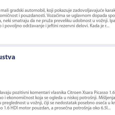
I mali gradski automobil, koji pokazuje zadovoljavajuće karakt
nomičnost i pouzdanosti. Vozačima se uglavnom dopada spolja
, neki smatraju da ne pruža preveliku udobnost u vožnji. Ip
povoljno održavanje i jeftini rezervni delovi. Kada je r...
ustva
aju pozitivni komentari vlasnika Citroen Xsara Picasso 1.
o i ekonomičnost koja se ogleda u niskoj potrošnji. Mišljenja
iju preglednost u vožnji, čiji se nedostatak posebno oseća u k
so 1.6 HDI motor pouzdan, a prosečna potrošnja oko 6.5l...