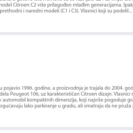
model Citroen C2 više prilagođen mlađim generacijama. Ipak
rethodni i naredni modeli (C1 i C3). Vlasnici koji su podelil...
tu pojavio 1996. godine, a proizvodnja je trajala do 2004. god
la Peugeot 106, uz karakterističan Citroen dizajn. Vlasnici
jiv automobil kompaktnih dimenzija, koji najviše pogoduje gra
ćavaju lako parkiranje u gradu, ali smatraju da ne pruža p