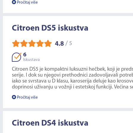
Pročitaj više
Citroen DS5 iskustva
/
4.8
5
6
Iskustava
Citroen DS5 je kompaktni luksuzni hečbek, koji je pred
serije. I dok su njegovi prethodnici zadovoljavali potr
iako se svrstava u D klasu, karoserija deluje kao kr
doprinosi uživanju u vožnji i estetskoj funkciji. Većin
Pročitaj više
Citroen DS4 iskustva