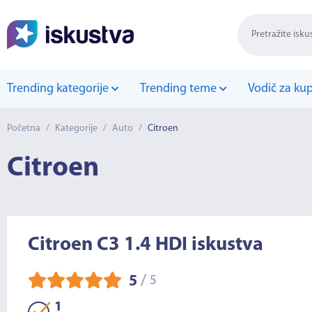
Trending kategorije
Trending teme
Vodič za ku
Početna
/
Kategorije
/
Auto
/
Citroen
Citroen
Citroen C3 1.4 HDI iskustva
/
5
5
1