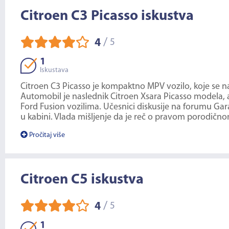
Citroen C3 Picasso iskustva
/
4
5
1
Iskustava
Citroen C3 Picasso je kompaktno MPV vozilo, koje se na 
Automobil je naslednik Citroen Xsara Picasso modela, a
Ford Fusion vozilima. Učesnici diskusije na forumu Gar
u kabini. Vlada mišljenje da je reč o pravom porodično
Pročitaj više
Citroen C5 iskustva
/
4
5
1