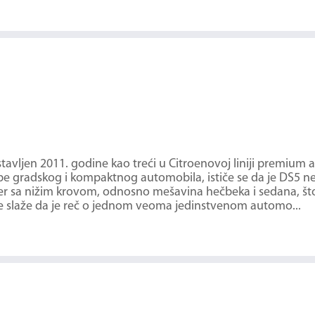
stavljen 2011. godine kao treći u Citroenovoj liniji premium 
ebe gradskog i kompaktnog automobila, ističe se da je DS5 nešt
osover sa nižim krovom, odnosno mešavina hečbeka i sedana,
a se slaže da je reč o jednom veoma jedinstvenom automo...