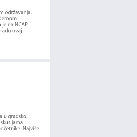
m održavanja.
modernom
a je na NCAP
gradu ovaj
a u gradskoj
iskusijama
početnike. Najviše