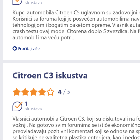
Iskustava
Kupci automobila Citroen C5 uglavnom su zadovoljn
Korisnici sa foruma koji je posvećen automobilima n
tehnologijom i bogatim paketom opreme. Vlasnik auta 
crash testu ovaj model Citorena dobio 5 zvezdica. N
automobil ima veću potr...
Pročitaj više
Citroen C3 iskustva
/
4
5
1
Iskustava
Vlasnici automobila Citroen C3, koji su diskutovali n
vožnji. Na gotovo svim forumima se ističe ekonomičnost
preovladavaju pozitivni komentari koji se odnose na spo
se kritikuje nekvalitetna plastika enterijera, kao i nedos