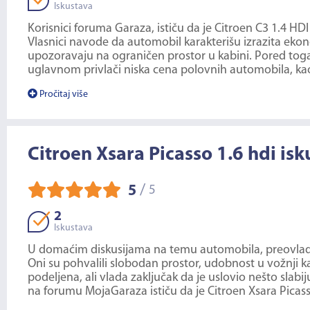
Iskustava
Korisnici foruma Garaza, ističu da je Citroen C3 1.4 HD
Vlasnici navode da automobil karakterišu izrazita eko
upozoravaju na ograničen prostor u kabini. Pored toga
uglavnom privlači niska cena polovnih automobila, kao i 
Pročitaj više
Citroen Xsara Picasso 1.6 hdi isk
/
5
5
2
Iskustava
U domaćim diskusijama na temu automobila, preovladav
Oni su pohvalili slobodan prostor, udobnost u vožnji ka
podeljena, ali vlada zaključak da je uslovio nešto slab
na forumu MojaGaraza ističu da je Citroen Xsara Picas