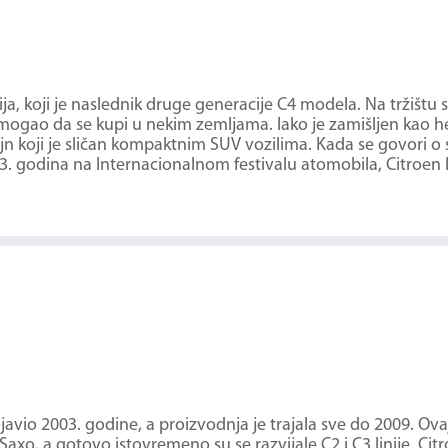
a, koji je naslednik druge generacije C4 modela. Na tržištu 
 mogao da se kupi u nekim zemljama. Iako je zamišljen kao h
jn koji je sličan kompaktnim SUV vozilima. Kada se govori 
13. godina na Internacionalnom festivalu atomobila, Citroen 
javio 2003. godine, a proizvodnja je trajala sve do 2009. Ova
xo, a gotovo istovremeno su se razvijale C2 i C3 linije. Cit