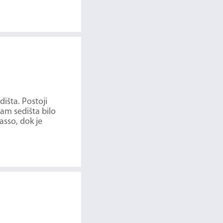
dišta. Postoji
dam sedišta bilo
asso, dok je