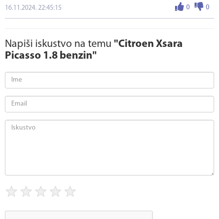
0
0
16.11.2024. 22:45:15
Napiši iskustvo na temu
"Citroen Xsara
Picasso 1.8 benzin"
★
★
★
★
★