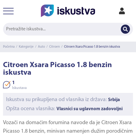
Početna
/
Kategorije
/
Auto
/
Citroen
/
Citroen Xsara Picasso 1.8 benzin iskustva
Citroen Xsara Picasso 1.8 benzin
iskustva
1
Iskustava
Iskustva su prikupljena od vlasnika iz država:
Srbija
Opšta ocena vlasnika:
Vlasnici su uglavnom zadovoljni
Vozači na domaćim forumina navode da je
Citroen Xsara
Picasso 1.8 benzin
, minivan namenjen dužim porodičnim