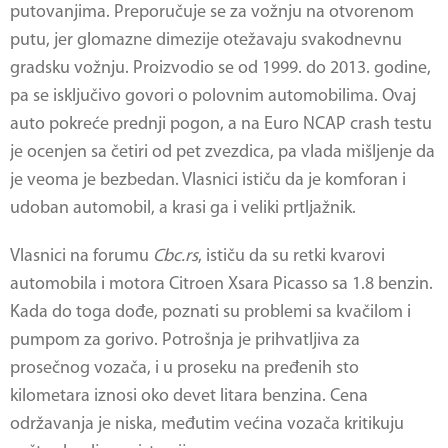
putovanjima. Preporučuje se za vožnju na otvorenom
putu, jer glomazne dimezije otežavaju svakodnevnu
gradsku vožnju. Proizvodio se od 1999. do 2013. godine,
pa se isključivo govori o polovnim automobilima. Ovaj
auto pokreće prednji pogon, a na Euro NCAP crash testu
je ocenjen sa četiri od pet zvezdica, pa vlada mišljenje da
je veoma je bezbedan. Vlasnici ističu da je komforan i
udoban automobil, a krasi ga i veliki prtljažnik.
Vlasnici na forumu
Cbc.rs
, ističu da su retki kvarovi
automobila i motora
Citroen Xsara Picasso sa 1.8 benzin
.
Kada do toga dođe, poznati su problemi sa kvačilom i
pumpom za gorivo. Potrošnja je prihvatljiva za
prosečnog vozača, i u proseku na pređenih sto
kilometara iznosi oko devet litara benzina. Cena
održavanja je niska, međutim većina vozača kritikuju