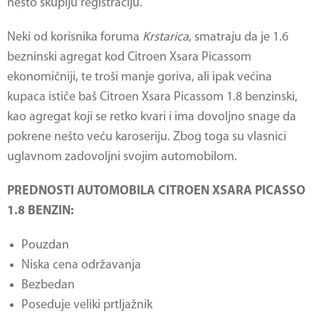
nešto skuplju registraciju.
Neki od korisnika foruma
Krstarica
, smatraju da je 1.6
bezninski agregat kod Citroen Xsara Picassom
ekonomičniji, te troši manje goriva, ali ipak većina
kupaca ističe baš
Citroen Xsara Picassom 1.8 benzinski
,
kao agregat koji se retko kvari i ima dovoljno snage da
pokrene nešto veću karoseriju. Zbog toga su vlasnici
uglavnom zadovoljni svojim automobilom.
PREDNOSTI AUTOMOBILA CITROEN XSARA PICASSO
1.8 BENZIN:
Pouzdan
Niska cena održavanja
Bezbedan
Poseduje veliki prtljažnik