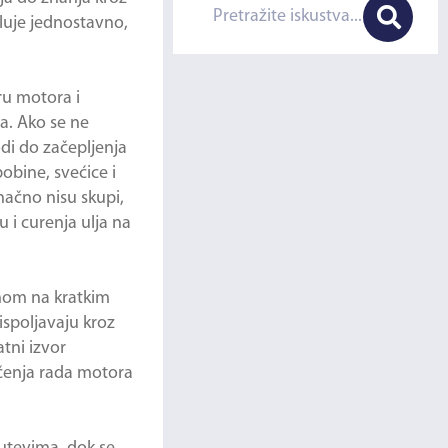
eluje jednostavno,
ru motora i
a. Ako se ne
odi do začepljenja
obine, svećice i
inačno nisu skupi,
 i curenja ulja na
vnom na kratkim
ispoljavaju kroz
tni izvor
ičenja rada motora