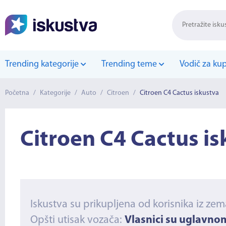
Trending kategorije
Trending teme
Vodič za ku
Početna
/
Kategorije
/
Auto
/
Citroen
/
Citroen C4 Cactus iskustva
Citroen C4 Cactus is
Iskustva su prikupljena od korisnika iz zem
Opšti utisak vozača:
Vlasnici su uglavno