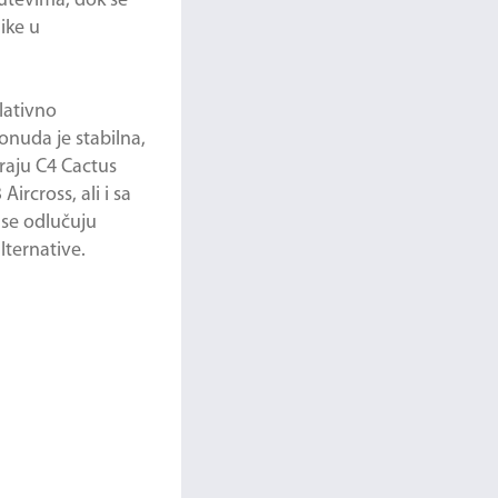
putevima, dok se
ike u
elativno
onuda je stabilna,
raju C4 Cactus
rcross, ali i sa
 se odlučuju
lternative.