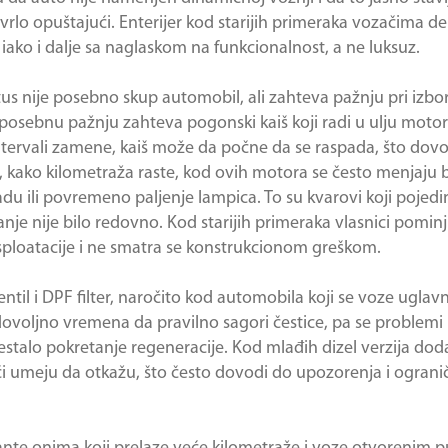
vrlo opuštajući. Enterijer kod starijih primeraka vozačima d
 iako i dalje sa naglaskom na funkcionalnost, a ne luksuz.
us nije posebno skup automobil, ali zahteva pažnju pri izbo
 posebnu pažnju zahteva pogonski kaiš koji radi u ulju motor
ju intervali zamene, kaiš može da počne da se raspada, što dov
a, kako kilometraža raste, kod ovih motora se često menjaju b
radu ili povremeno paljenje lampica. To su kvarovi koji pojed
nje nije bilo redovno. Kod starijih primeraka vlasnici pominju
ksploatacije i ne smatra se konstrukcionom greškom.
entil i DPF filter, naročito kod automobila koji se voze ugla
voljno vremena da pravilno sagori čestice, pa se problemi 
estalo pokretanje regeneracije. Kod mlađih dizel verzija doda
či umeju da otkažu, što često dovodi do upozorenja i ogran