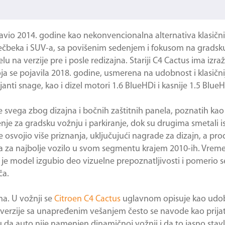
pojavio 2014. godine kao nekonvencionalna alternativa klasičn
ečbeka i SUV-a, sa povišenim sedenjem i fokusom na gradsku
a verzije pre i posle redizajna. Stariji C4 Cactus ima izraže
 koja se pojavila 2018. godine, usmerena na udobnost i klasičnij
janti snage, kao i dizel motori 1.6 BlueHDi i kasnije 1.5 BlueH
 svega zbog dizajna i bočnih zaštitnih panela, poznatih kao
nje za gradsku vožnju i parkiranje, dok su drugima smetali is
 osvojio više priznanja, uključujući nagrade za dizajn, a pro
ada za najbolje vozilo u svom segmentu krajem 2010-ih. Vre
je model izgubio deo vizuelne prepoznatljivosti i pomerio se
ča.
ma. U vožnji se
Citroen C4 Cactus
uglavnom opisuje kao udob
 verzije sa unapređenim vešanjem često se navode kao prijat
u da auto nije namenjen dinamičnoj vožnji i da to jasno stav