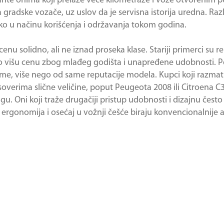
ante onima koji prelaze veće kilometraže i voze otvorenim 
gradske vozače, uz uslov da je servisna istorija uredna. Razl
liko u načinu korišćenja i održavanja tokom godina.
cenu solidno, ali ne iznad proseka klase. Stariji primerci su r
što višu cenu zbog mlađeg godišta i unapređene udobnosti. P
eme, više nego od same reputacije modela. Kupci koji razmat
erima slične veličine, poput Peugeota 2008 ili Citroena C3 Ai
 Oni koji traže drugačiji pristup udobnosti i dizajnu često
 ergonomija i osećaj u vožnji češće biraju konvencionalnije a