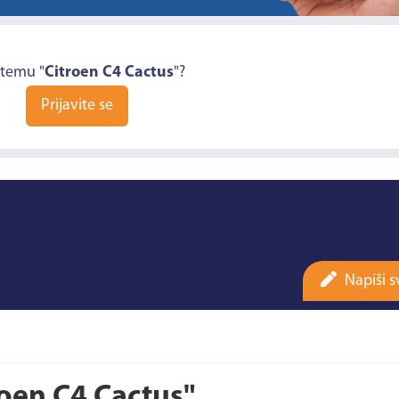
 temu "
Citroen C4 Cactus
"?
Prijavite se
Napiši s
roen C4 Cactus"