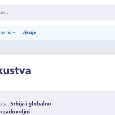
povinu
Akcije
kustva
alja:
Srbija i globalno
m zadovoljni