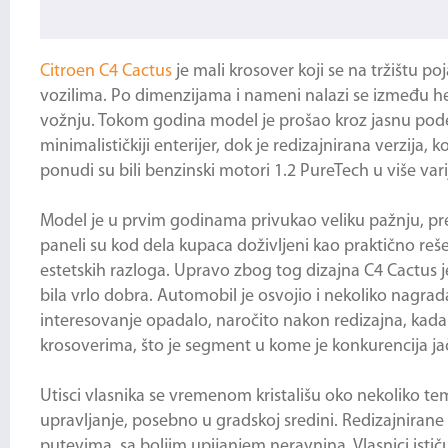
Citroen C4 Cactus
je mali krosover koji se na tržištu 
vozilima. Po dimenzijama i nameni nalazi se između h
vožnju. Tokom godina model je prošao kroz jasnu podelu n
minimalističkiji enterijer, dok je redizajnirana verzija,
ponudi su bili benzinski motori 1.2 PureTech u više vari
Model je u prvim godinama privukao veliku pažnju, pre
paneli su kod dela kupaca doživljeni kao praktično reše
estetskih razloga. Upravo zbog tog dizajna C4 Cactus je
bila vrlo dobra. Automobil je osvojio i nekoliko nagr
interesovanje opadalo, naročito nakon redizajna, kada 
krosoverima, što je segment u kome je konkurencija ja
Utisci vlasnika se vremenom kristališu oko nekoliko te
upravljanje, posebno u gradskoj sredini. Redizajnirane
putevima, sa boljim upijanjem neravnina. Vlasnici istič