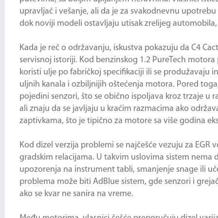
upravljač i vešanje, ali da je za svakodnevnu upotrebu 
dok noviji modeli ostavljaju utisak zrelijeg automobila,
Kada je reč o održavanju, iskustva pokazuju da C4 Cact
servisnoj istoriji. Kod benzinskog 1.2 PureTech motora
koristi ulje po fabričkoj specifikaciji ili se produžava
uljnih kanala i ozbiljnijih oštećenja motora. Pored tog
pojedini senzori, što se obično ispoljava kroz trzaje u 
ali znaju da se javljaju u kraćim razmacima ako održava
zaptivkama, što je tipično za motore sa više godina e
Kod dizel verzija problemi se najčešće vezuju za EGR v
gradskim relacijama. U takvim uslovima sistem nema do
upozorenja na instrument tabli, smanjenje snage ili uč
problema može biti AdBlue sistem, gde senzori i greja
ako se kvar ne sanira na vreme.