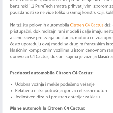
Među motorima, vlasnici češće preporučuju dizel varij
benzinski 1.2 PureTech smatra prihvatljivim izborom za 
pouzdanosti se ne vide toliko u samoj konstrukciji, ko
Na tržištu polovnih automobila
Citroen C4 Cactus
drži 
pristupačni, dok redizajnirani modeli i dalje imaju ne
a cene zavise pre svega od stanja, motora i nivoa opr
često upoređuju ovaj model sa drugim francuskim krosov
klasičnim kompaktnim vozilima u istom cenovnom rangu.
upravo za C4 Cactus, dok oni kojima je važnija klasična
Prednosti automobila Citroen C4 Cactus:
Udobna vožnja i mekše podešeno vešanje
Relativno niska potrošnja goriva i efikasni motori
Jedinstven dizajn i prostran enterijer za klasu
Mane automobila Citroen C4 Cactus: