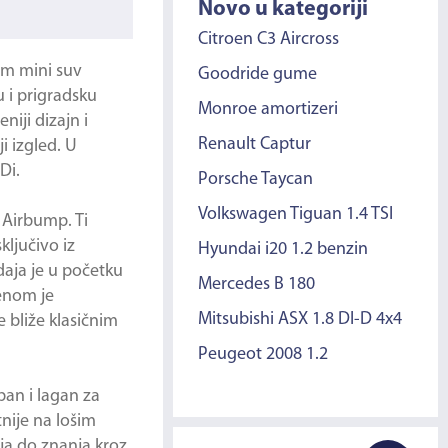
Novo u kategoriji
Citroen C3 Aircross
im mini suv
Goodride gume
 i prigradsku
Monroe amortizeri
niji dizajn i
Renault Captur
i izgled. U
Di.
Porsche Taycan
Volkswagen Tiguan 1.4 TSI
 Airbump. Ti
ključivo iz
Hyundai i20 1.2 benzin
daja je u početku
Mercedes B 180
menom je
Mitsubishi ASX 1.8 DI-D 4x4
 bliže klasičnim
Peugeot 2008 1.2
an i lagan za
nije na lošim
lja do znanja kroz