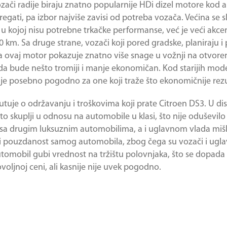
ozači radije biraju znatno popularnije HDi dizel motore kod
regati, pa izbor najviše zavisi od potreba vozača. Većina se s
 u kojoj nisu potrebne trkačke performanse, već je veći akce
00 km. Sa druge strane, vozači koji pored gradske, planiraju
 da ovaj motor pokazuje znatno više snage u vožnji na otvo
a bude nešto tromiji i manje ekonomičan. Kod starijih model
 je posebno pogodno za one koji traže što ekonomičnije rezu
tuje o održavanju i troškovima koji prate Citroen DS3. U di
o skuplji u odnosu na automobile u klasi, što nije oduševilo 
u sa drugim luksuznim automobilima, a i uglavnom vlada mišl
 i pouzdanost samog automobila, zbog čega su vozači i ug
automobil gubi vrednost na tržištu polovnjaka, što se dopada
oljnoj ceni, ali kasnije nije uvek pogodno.