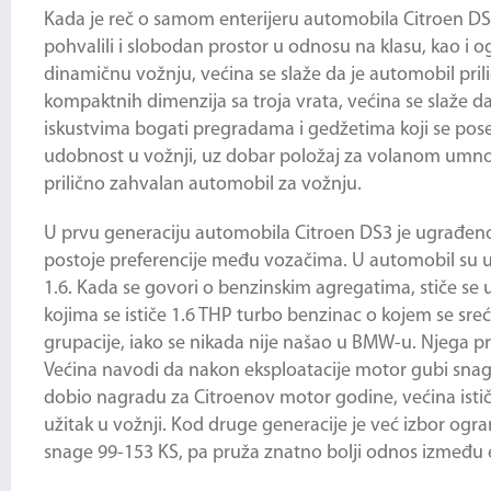
Kada je reč o samom enterijeru automobila
Citroen D
pohvalili i slobodan prostor u odnosu na klasu, kao i
dinamičnu vožnju, većina se slaže da je automobil pril
kompaktnih dimenzija sa troja vrata, većina se slaže da
iskustvima bogati pregradama i gedžetima koji se po
udobnost u vožnji, uz dobar položaj za volanom umnog
prilično zahvalan automobil za vožnju.
U prvu generaciju automobila
Citroen DS3
je ugrađeno 
postoje preferencije među vozačima. U automobil su ugr
1.6. Kada se govori o benzinskim agregatima, stiče se 
kojima se ističe 1.6 THP turbo benzinac o kojem se sre
grupacije, iako se nikada nije našao u BMW-u. Njega pr
Većina navodi da nakon eksploatacije motor gubi snagu, 
dobio nagradu za Citroenov motor godine, većina istič
užitak u vožnji. Kod druge generacije je već izbor o
snage 99-153 KS, pa pruža znatno bolji odnos između 