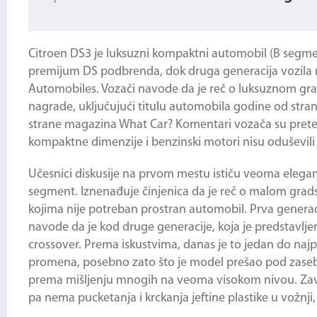
Citroen DS3
je luksuzni kompaktni automobil (B segment
premijum DS podbrenda, dok druga generacija vozila
Automobiles. Vozači navode da je reč o luksuznom gr
nagrade, uključujući titulu automobila godine od stra
strane magazina What Car? Komentari vozača su pretežn
kompaktne dimenzije i benzinski motori nisu oduševili 
Učesnici diskusije na prvom mestu ističu veoma elega
segment. Iznenađuje činjenica da je reč o malom grads
kojima nije potreban prostran automobil. Prva generaci
navode da je kod druge generacije, koja je predstavlj
crossover. Prema iskustvima, danas je to jedan do na
promena, posebno zato što je model prešao pod zaseban
prema mišljenju mnogih na veoma visokom nivou. Završn
pa nema pucketanja i krckanja jeftine plastike u vožn