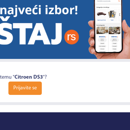
 temu "
Citroen DS3
"?
Prijavite se