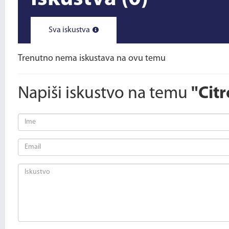
Sva iskustva
Trenutno nema iskustava na ovu temu
Napiši iskustvo na temu
"Cit