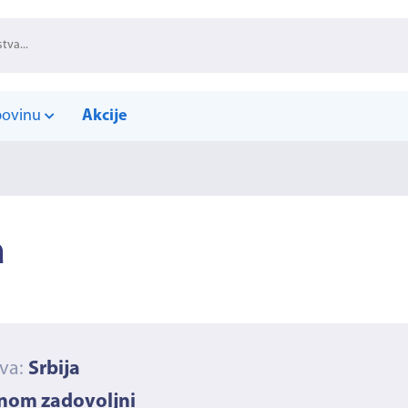
povinu
Akcije
a
ava:
Srbija
vnom zadovoljni