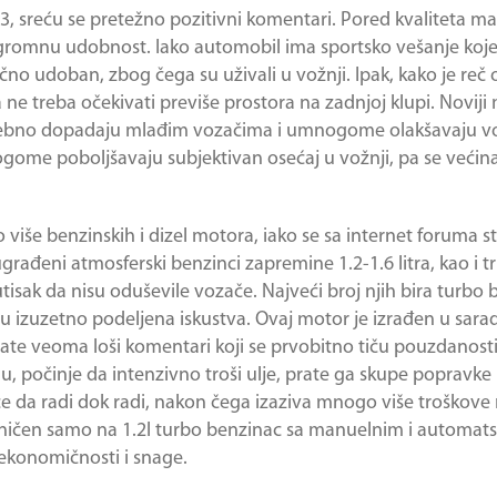
S3
, sreću se pretežno pozitivni komentari. Pored kvaliteta mat
 ogromnu udobnost. Iako automobil ima sportsko vešanje koje
ično udoban, zbog čega su uživali u vožnji. Ipak, kako je reč
 ne treba očekivati previše prostora na zadnjoj klupi. Novij
sebno dopadaju mlađim vozačima i umnogome olakšavaju vož
ome poboljšavaju subjektivan osećaj u vožnji, pa se većina
više benzinskih i dizel motora, iako se sa internet foruma st
ađeni atmosferski benzinci zapremine 1.2-1.6 litra, kao i tr
utisak da nisu oduševile vozače. Najveći broj njih bira turb
ću izuzetno podeljena iskustva. Ovaj motor je izrađen u sar
ate veoma loši komentari koji se prvobitno tiču pouzdanosti 
počinje da intenzivno troši ulje, prate ga skupe popravke i s
e da radi dok radi, nakon čega izaziva mnogo više troškove
graničen samo na 1.2l turbo benzinac sa manuelnim i automa
ekonomičnosti i snage.