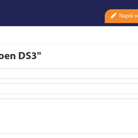
Napiši s
roen DS3"