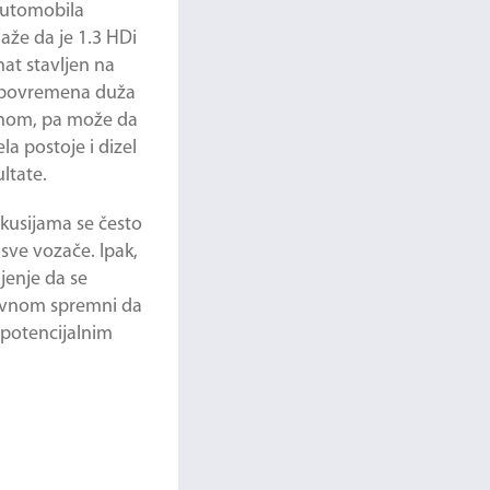
 automobila
laže da je 1.3 HDi
nat stavljen na
 i povremena duža
renom, pa može da
a postoje i dizel
ltate.
skusijama se često
sve vozače. Ipak,
jenje da se
lavnom spremni da
 potencijalnim