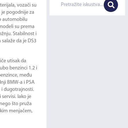
erijala, vozači su
 je pogodnije za
 o automobilu
i modeli su prema
nju. Stabilnost i
 salaže da je DS3
iče utisak da
ubo benzinci 1.2 i
o benzince, među
adnji BMW-a i PSA
i dugotrajnosti.
ervisi. Iako je
 nego što pruža
tskim menjačem,