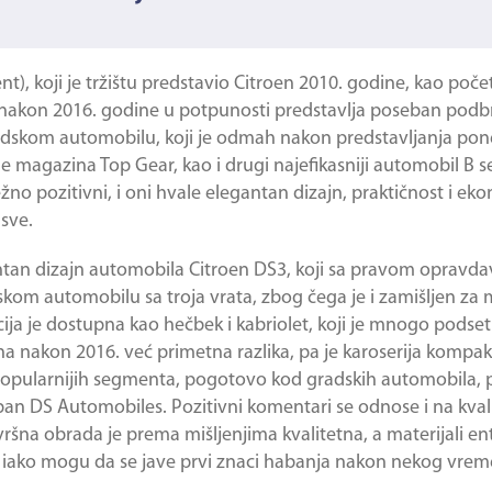
), koji je tržištu predstavio Citroen 2010. godine, kao poč
 nakon 2016. godine u potpunosti predstavlja poseban pod
adskom automobilu, koji je odmah nakon predstavljanja pon
ne magazina Top Gear, kao i drugi najefikasniji automobil B
o pozitivni, i oni hvale elegantan dizajn, praktičnost i ek
sve.
ntan dizajn automobila
Citroen DS3
, koji sa pravom opravda
kom automobilu sa troja vrata, zbog čega je i zamišljen za
ja je dostupna kao hečbek i kabriolet, koji je mnogo podset
ena nakon 2016. već primetna razlika, pa je karoserija komp
jpopularnijih segmenta, pogotovo kod gradskih automobila, 
 DS Automobiles. Pozitivni komentari se odnose i na kvalite
a obrada je prema mišljenjima kvalitetna, a materijali enter
ji, iako mogu da se jave prvi znaci habanja nakon nekog vrem