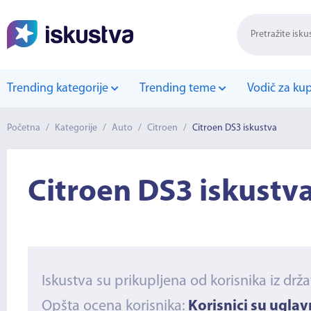
Trending kategorije
Trending teme
Vodič za ku
Početna
/
Kategorije
/
Auto
/
Citroen
/
Citroen DS3 iskustva
Citroen DS3 iskustv
Iskustva su prikupljena od korisnika iz drž
Opšta ocena korisnika:
Korisnici su ugla