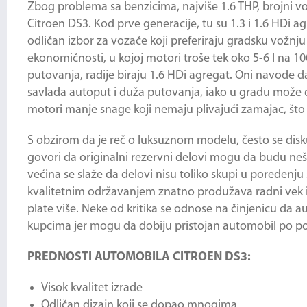
Zbog problema sa benzicima, najviše 1.6 THP, brojni v
Citroen DS3. Kod prve generacije, tu su 1.3 i 1.6 HDi ag
odličan izbor za vozače koji preferiraju gradsku vožnju
ekonomičnosti, u kojoj motori troše tek oko 5-6 l na 1
putovanja, radije biraju 1.6 HDi agregat. Oni navode
savlada autoput i duža putovanja, iako u gradu može d
motori manje snage koji nemaju plivajući zamajac, što
S obzirom da je reč o luksuznom modelu, često se disku
govori da originalni rezervni delovi mogu da budu nešt
većina se slaže da delovi nisu toliko skupi u poređenj
kvalitetnim održavanjem znatno produžava radni vek
plate više. Neke od kritika se odnose na činjenicu da 
kupcima jer mogu da dobiju pristojan automobil po pov
PREDNOSTI AUTOMOBILA CITROEN DS3:
Visok kvalitet izrade
Odličan dizajn koji se dopao mnogima