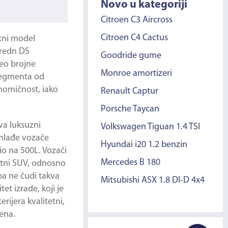
Novo u kategoriji
Citroen C3 Aircross
Citroen C4 Cactus
etni model
bredn DS
Goodride gume
eo brojne
Monroe amortizeri
 segmenta od
onomičnost, iako
Renault Captur
Porsche Taycan
va luksuzni
Volkswagen Tiguan 1.4 TSI
 mlađe vozače
Hyundai i20 1.2 benzin
io na 500L. Vozači
Mercedes B 180
aktni SUV, odnosno
pa ne čudi takva
Mitsubishi ASX 1.8 DI-D 4x4
t izrade, koji je
ijera kvalitetni,
ena.