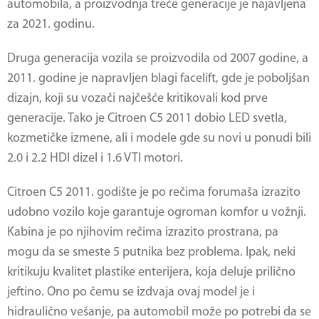
automobila, a proizvodnja treće generacije je najavljena
za 2021. godinu.
Druga generacija vozila se proizvodila od 2007 godine, a
2011. godine je napravljen blagi facelift, gde je poboljšan
dizajn, koji su vozači najčešće kritikovali kod prve
generacije. Tako je
Citroen C5 2011
dobio LED svetla,
kozmetičke izmene, ali i modele gde su novi u ponudi bili
2.0 i 2.2 HDI dizel i 1.6 VTI motori.
Citroen C5 2011. godište je po rečima forumaša izrazito
udobno vozilo koje garantuje ogroman komfor u vožnji.
Kabina je po njihovim rečima izrazito prostrana, pa
mogu da se smeste 5 putnika bez problema. Ipak, neki
kritikuju kvalitet plastike enterijera, koja deluje prilično
jeftino. Ono po čemu se izdvaja ovaj model je i
hidraulično vešanje, pa automobil može po potrebi da se