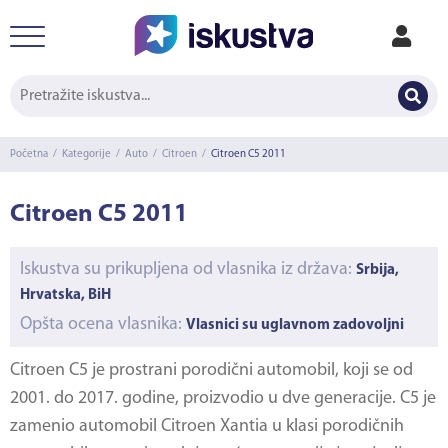
Početna
/
Kategorije
/
Auto
/
Citroen
/
Citroen C5 2011
Citroen C5 2011
Iskustva su prikupljena od vlasnika iz država:
Srbija,
Hrvatska, BiH
Opšta ocena vlasnika:
Vlasnici su uglavnom zadovoljni
Citroen C5 je prostrani porodični automobil, koji se od
2001. do 2017. godine, proizvodio u dve generacije. C5 je
zamenio automobil Citroen Xantia u klasi porodičnih