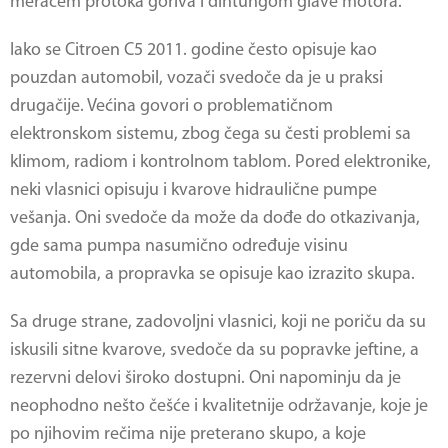
meračem protoka goriva i dihtungom glave motora.
Iako se
Citroen C5 2011
. godine često opisuje kao
pouzdan automobil, vozači svedoče da je u praksi
drugačije. Većina govori o problematičnom
elektronskom sistemu, zbog čega su česti problemi sa
klimom, radiom i kontrolnom tablom. Pored elektronike,
neki vlasnici opisuju i kvarove hidraulične pumpe
vešanja. Oni svedoče da može da dođe do otkazivanja,
gde sama pumpa nasumično određuje visinu
automobila, a propravka se opisuje kao izrazito skupa.
Sa druge strane, zadovoljni vlasnici, koji ne poriču da su
iskusili sitne kvarove, svedoče da su popravke jeftine, a
rezervni delovi široko dostupni. Oni napominju da je
neophodno nešto češće i kvalitetnije održavanje, koje je
po njihovim rečima nije preterano skupo, a koje