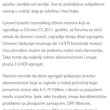
spušta i podiže od zemlje. Sve to poboljšava subjektivni
osećaj u vožnji, koja je udobna i bez buke.
I pored izrazito raznolikog izbora motora koji se
ugrađuju u
Citroen C5 2011
. godšte, sa foruma se stiče
utisak da domaći vozači, najradije biraju dizel agregate.
Učesnici diskusije smatraju da 1.6 VTI benzinski motori
nisu dovoljno snažni da pokrenu nešto veću karoseriju.
Tako tvrde da najbolji odnos ekonomičnosti i snage
pruža 2.0 HDI agregat.
Vlasnici navode da dizel agregati pokazuju izrazitu
ekonomičnost koja se ogleda u niskoj potrošnji koja
prosečno iznosi oko 6.5-7l/100km, i dosta su popularni
među vozačima. Ipak, iako hvaljeni, imaju karakteristične
probleme sa plivajućim zamajcem, DPF filterom,