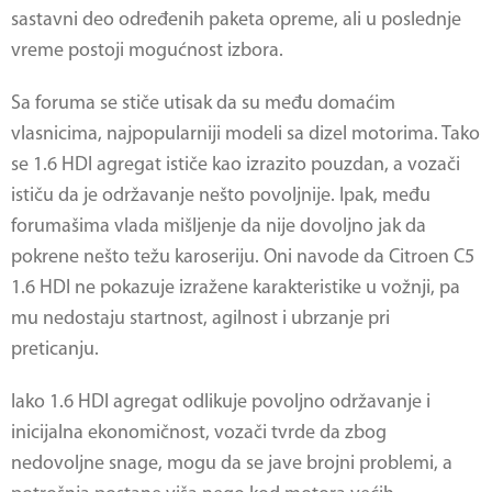
sastavni deo određenih paketa opreme, ali u poslednje
vreme postoji mogućnost izbora.
Sa foruma se stiče utisak da su među domaćim
vlasnicima, najpopularniji modeli sa dizel motorima. Tako
se 1.6 HDI agregat ističe kao izrazito pouzdan, a vozači
ističu da je održavanje nešto povoljnije. Ipak, među
forumašima vlada mišljenje da nije dovoljno jak da
pokrene nešto težu karoseriju. Oni navode da
Citroen C5
1.6 HDI
ne pokazuje izražene karakteristike u vožnji, pa
mu nedostaju startnost, agilnost i ubrzanje pri
preticanju.
Iako 1.6 HDI agregat odlikuje povoljno održavanje i
inicijalna ekonomičnost, vozači tvrde da zbog
nedovoljne snage, mogu da se jave brojni problemi, a