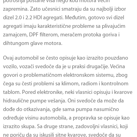
potrošnja postane viša nego kod motora većih
zapremina. Zato učesnici smatraju da su najbolji izbor
dizel 2.0 i 2.2 HDI agregati. Međutim, gotovo svi dizel
agregati imaju karakteristične probleme sa plivajućim
zamajcem, DPF filterom, meračem protoka goriva i
dihtungom glave motora.
Ovaj automobil se često opisuje kao izrazito pouzdano
vozilo, vozači svedoče da je u praksi drugačije. Većina
govori o problematičnom elektronskom sistemu, zbog
čega su česti problemi sa klimom, radiom i kontrolnom
tablom. Pored elektronike, neki vlasnici opisuju i kvarove
hidraulične pumpe vešanja. Oni svedoče da može da
dođe do otkazivanja, gde sama pumpa nasumično
određuje visinu automobila, a propravka se opisuje kao
izrazito skupa. Sa druge strane, zadovoljni vlasnici, koji
ne poriču da su iskusili sitne kvarove, svedoče da su