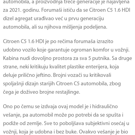
automobila, a proizvodnja treće generacije je najavljena
za 2021. godinu. Forumaši ističu da se
Citroen C5 1.6 HDI
dizel agregat urađivao već u prvu generaciju
automobila, ali su njihova mišljenja podeljena.
Citroen C5 1.6 HDI
je po rečima forumaša izrazito
udobno vozilo koje garantuje ogroman komfor u vožnji.
Kabina nudi dovoljno prostora za sva 5 putnika. Sa druge
strane, neki kritikuju kvalitet plastike enterijera, koja
deluje prilično jeftino. Brojni vozači su kritikovali
spoljašnji dizajn starijih Citroen C5 automobila, zbog
čega je doživeo brojne restajlinge.
Ono po čemu se izdvaja ovaj model je i hidraulično
vešanje, pa automobil može po potrebi da se spušta i
podiže od zemlje. Sve to poboljšava subjektivni osećaj u
vožnji, koja je udobna i bez buke. Ovakvo vešanje je bio