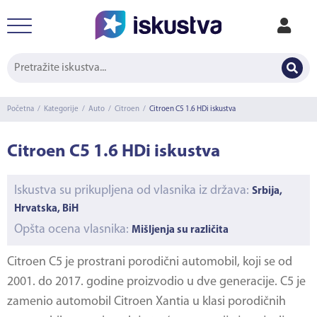
Početna
/
Kategorije
/
Auto
/
Citroen
/
Citroen C5 1.6 HDi iskustva
Citroen C5 1.6 HDi iskustva
Iskustva su prikupljena od vlasnika iz država:
Srbija,
Hrvatska, BiH
Opšta ocena vlasnika:
Mišljenja su različita
Citroen C5 je prostrani porodični automobil, koji se od
2001. do 2017. godine proizvodio u dve generacije. C5 je
zamenio automobil Citroen Xantia u klasi porodičnih