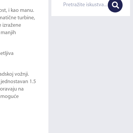
ost, i kao manu.
matične turbine,
e izražene
e manjih
etljiva
adskoj vožnji.
o jednostavan 1.5
zoravaju na
u, moguće