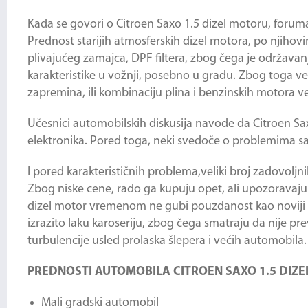
Kada se govori o
Citroen Saxo 1.5 dizel
motoru, forumaš
Prednost starijih atmosferskih dizel motora, po njiho
plivajućeg zamajca, DPF filtera, zbog čega je održavanj
karakteristike u vožnji, posebno u gradu. Zbog toga v
zapremina, ili kombinaciju plina i benzinskih motora v
Učesnici automobilskih diskusija navode da
Citroen Sax
elektronika. Pored toga, neki svedoče o problemima sa 
I pored karakterističnih problema,veliki broj zadovoljn
Zbog niske cene, rado ga kupuju opet, ali upozoravaju n
dizel motor vremenom ne gubi pouzdanost kao noviji a
izrazito laku karoseriju, zbog čega smatraju da nije 
turbulencije usled prolaska šlepera i većih automobila.
PREDNOSTI AUTOMOBILA CITROEN SAXO 1.5 DIZE
Mali gradski automobil