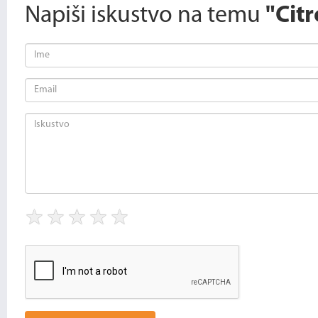
Napiši iskustvo na temu
"Citr
★
★
★
★
★