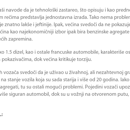
i navode da je tehnološki zastareo, što opisuju i kao predn
vim rečima predstavlja jednostavna izrada. Tako nema proble
e znatno lakše i jeftinije. Ipak, većina svedoči da ne pokazuj
ećina kao najekonomičniji izbor ipak bira benzinske agregat
ećih zapremina.
o 1.5 dizel
, kao i ostale francuske automobile, karakteriše os
pokazivačima, dok većina kritikuje torziju.
ih vozača svedoči da je uživao u živahnoj, ali nezahtevnoj gr
a stanje vozila koja su sada starija i više od 20 godina. Iak
gregati, tu su ostali mogući problemi. Pojedini vozači upo
previše siguran automobil, dok su u vožnji na otvorenom put
L: