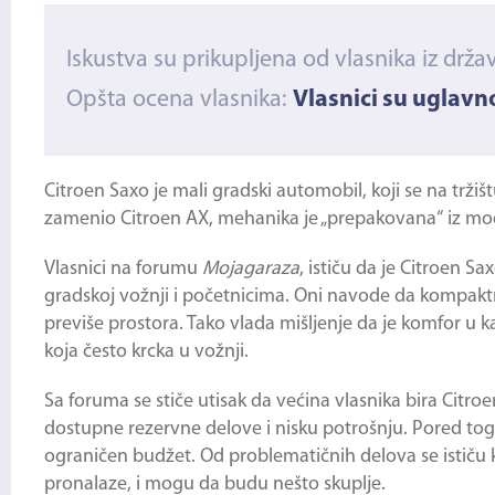
Iskustva su prikupljena od vlasnika iz drža
Opšta ocena vlasnika:
Vlasnici su uglav
Citroen Saxo je mali gradski automobil, koji se na tržiš
zamenio Citroen AX, mehanika je „prepakovana“ iz mode
Vlasnici na forumu
Mojagaraza
, ističu da je
Citroen Saxo
gradskoj vožnji i početnicima. Oni navode da kompakt
previše prostora. Tako vlada mišljenje da je komfor u ka
koja često krcka u vožnji.
Sa foruma se stiče utisak da većina vlasnika bira Citr
dostupne rezervne delove i nisku potrošnju. Pored toga
ograničen budžet. Od problematičnih delova se ističu 
pronalaze, i mogu da budu nešto skuplje.