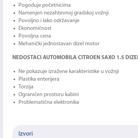
Pogoduje početnicima
Namenjen nezahtevnoj gradskoj vožnji
Povoljno i lako održavanje
Ekonomičnost
Povoljna cena
Mehanički jednostavan dizel motor
NEDOSTACI AUTOMOBILA CITROEN SAXO 1.5 DIZE
Ne pokazuje izražene karakteristike u vožnji
Plastika enterijera
Torzija
Ograničen prostoru kabini
Problematična elektronika
Izvori