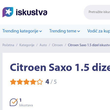
Trending kategorije
Trending teme
Vodič za ku
Početna
/
Kategorije
/
Auto
/
Citroen
/
Citroen Saxo 1.5 dizel iskust
Citroen Saxo 1.5 diz
4
/
5
1
Iskustava