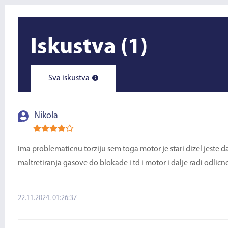
Iskustva
(1)
Sva iskustva
Nikola
Ima problematicnu torziju sem toga motor je stari dizel jeste 
maltretiranja gasove do blokade i td i motor i dalje radi odlicno
22.11.2024. 01:26:37