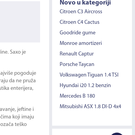
Novo u kategoriji
Citroen C3 Aircross
Citroen C4 Cactus
Goodride gume
Monroe amortizeri
ine. Saxo je
Renault Captur
Porsche Taycan
najviše pogoduje
Volkswagen Tiguan 1.4 TSI
raju da ne pruža
Hyundai i20 1.2 benzin
tika enterijera,
Mercedes B 180
Mitsubishi ASX 1.8 DI-D 4x4
vanje, jeftine i
ačima koji imaju
vozača teško