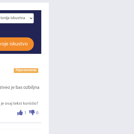
voje iskustvo
Prijavi komentar
ziveo je bas ozbiljna
 je ovaj tekst koristio?
1
0