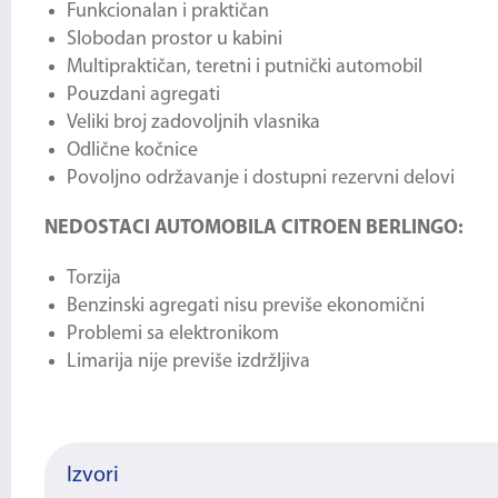
Funkcionalan i praktičan
Slobodan prostor u kabini
Multipraktičan, teretni i putnički automobil
Pouzdani agregati
Veliki broj zadovoljnih vlasnika
Odlične kočnice
Povoljno održavanje i dostupni rezervni delovi
NEDOSTACI AUTOMOBILA CITROEN BERLINGO:
Torzija
Benzinski agregati nisu previše ekonomični
Problemi sa elektronikom
Limarija nije previše izdržljiva
Izvori