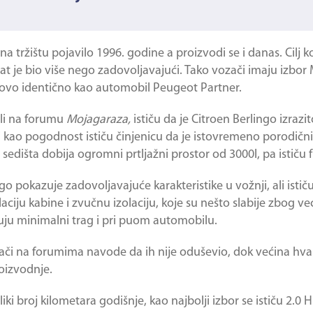
 na tržištu pojavilo 1996. godine a proizvodi se i danas. Cilj 
at je bio više nego zadovoljavajući. Tako vozači imaju izbor 
otovo identično kao automobil Peugeot Partner.
ali na forumu
Mojagaraza,
ističu da je
Citroen Berlingo
izrazi
 kao pogodnost ističu činjenicu da je istovremeno porodični 
sedišta dobija ogromni prtljažni prostor od 3000l, pa ističu 
ngo
pokazuje zadovoljavajuće karakteristike u vožnji, ali isti
olaciju kabine i zvučnu izolaciju, koje su nešto slabije zbog v
uju minimalni trag i pri puom automobilu.
zači na forumima navode da ih nije oduševio, dok većina hvali
roizvodnje.
 broj kilometara godišnje, kao najbolji izbor se ističu 2.0 HD