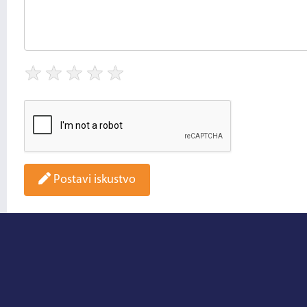
★
★
★
★
★
Postavi iskustvo