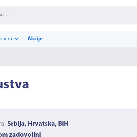
povinu
Akcije
ustva
va:
Srbija, Hrvatska, BiH
nom zadovoljni