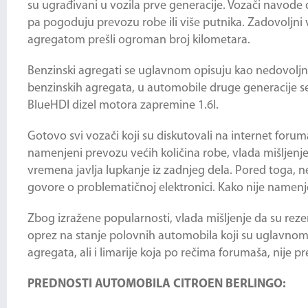
su ugrađivani u vozila prve generacije. Vozači navode 
pa pogoduju prevozu robe ili više putnika. Zadovoljni
agregatom prešli ogroman broj kilometara.
Benzinski agregati se uglavnom opisuju kao nedovoljno
benzinskih agregata, u automobile druge generacije se u
BlueHDI dizel motora zapremine 1.6l.
Gotovo svi vozači koji su diskutovali na internet for
namenjeni prevozu većih količina robe, vlada mišljenj
vremena javlja lupkanje iz zadnjeg dela. Pored toga, n
govore o problematičnoj elektronici. Kako nije namen
Zbog izražene popularnosti, vlada mišljenje da su reze
oprez na stanje polovnih automobila koji su uglavnom 
agregata, ali i limarije koja po rečima forumaša, nije pre
PREDNOSTI AUTOMOBILA CITROEN BERLINGO: