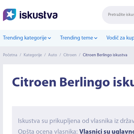
Trending kategorije
Trending teme
Vodič za ku
Početna
/
Kategorije
/
Auto
/
Citroen
/
Citroen Berlingo iskustva
Citroen Berlingo isk
Iskustva su prikupljena od vlasnika iz drža
Opšta ocena vlasnika:
Vlasnici su uglav