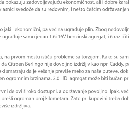
da pokazuju zadovoljavajuću ekonomičnost, ali i dobre karakt
 vlasnici svedoče da su redovnim, i nešto češćim održavanje
 jaki i ekonomični, pa većina ugrađuje plin. Zbog nedovolj
građuje samo jedan 1.6i 16V benzinski agregat, i 6 različitih
uma, na prvom mestu ističu probleme sa torzijom. Kako su sam
e da
Citroen Berlingo
nije dovoljno izdržljiv kao npr. Caddy, 
eki smatraju da je vešanje previše meko za naše puteve, dok 
jen ogromnim brzinama, 2.0 HDI agregat može biti bučan pr
rvni delovi široko dostupni, a održavanje povoljno. Ipak, ve
prešli ogroman broj kilometara. Zato pri kupovini treba dobr
više izdržljiva.