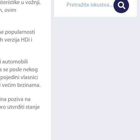
eristike u vožnji,
m, ovim
ne popularnosti
 verzija HDi i
i automobili
pa se posle nekog
pojedini vlasnici
i većim brzinama.
ćina poziva na
o utvrditi stanje