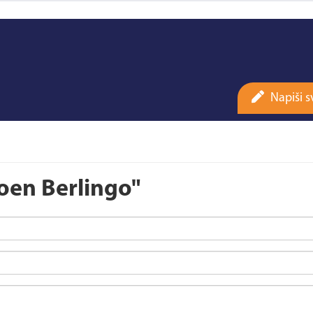
Napiši s
roen Berlingo"