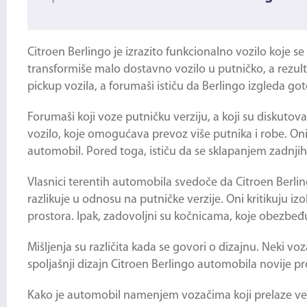
Citroen Berlingo
je izrazito funkcionalno vozilo koje se
transformiše malo dostavno vozilo u putničko, a rezult
pickup vozila, a forumaši ističu da Berlingo izgleda g
Forumaši koji voze putničku verziju, a koji su diskutov
vozilo, koje omogućava prevoz više putnika i robe. Oni
automobil. Pored toga, ističu da se sklapanjem zadnjih 
Vlasnici terentih automobila svedoče da
Citroen Berli
razlikuje u odnosu na putničke verzije. Oni kritikuju iz
prostora. Ipak, zadovoljni su kočnicama, koje obezbeđ
Mišljenja su različita kada se govori o dizajnu. Neki vo
spoljašnji dizajn Citroen Berlingo automobila novije p
Kako je automobil namenjem vozačima koji prelaze veliki