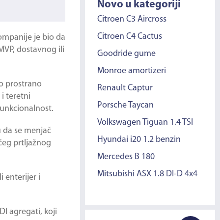
Novo u kategoriji
Citroen C3 Aircross
Citroen C4 Cactus
kompanije je bio da
MVP, dostavnog ili
Goodride gume
Monroe amortizeri
to prostrano
Renault Captur
i teretni
Porsche Taycan
funkcionalnost.
Volkswagen Tiguan 1.4 TSI
ču da se menjač
Hyundai i20 1.2 benzin
ećeg prtljažnog
Mercedes B 180
Mitsubishi ASX 1.8 DI-D 4x4
 enterijer i
I agregati, koji