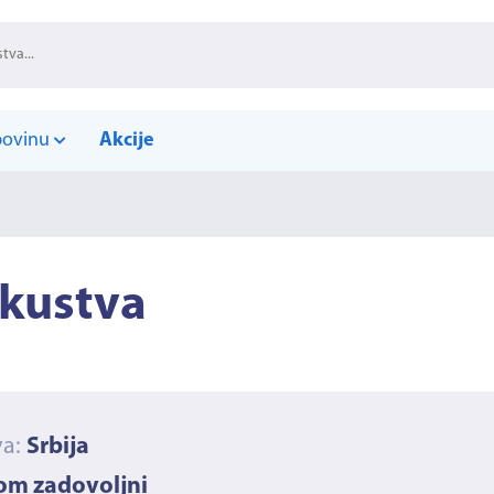
povinu
Akcije
skustva
va:
Srbija
nom zadovoljni