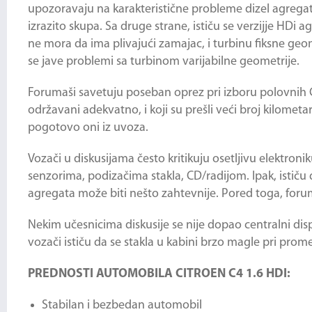
upozoravaju na karakteristične probleme dizel agregat
izrazito skupa. Sa druge strane, ističu se verzijje HDi
ne mora da ima plivajući zamajac, i turbinu fiksne geom
se jave problemi sa turbinom varijabilne geometrije.
Forumaši savetuju poseban oprez pri izboru polovnih C
održavani adekvatno, i koji su prešli veći broj kilome
pogotovo oni iz uvoza.
Vozači u diskusijama često kritikuju osetljivu elektron
senzorima, podizačima stakla, CD/radijom. Ipak, ističu da 
agregata može biti nešto zahtevnije. Pored toga, forum
Nekim učesnicima diskusije se nije dopao centralni disp
vozači ističu da se stakla u kabini brzo magle pri pro
PREDNOSTI AUTOMOBILA CITROEN C4 1.6 HDI:
Stabilan i bezbedan automobil