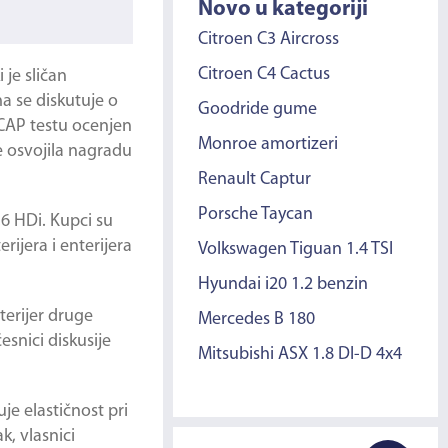
Novo u kategoriji
Citroen C3 Aircross
Citroen C4 Cactus
 je sličan
a se diskutuje o
Goodride gume
NCAP testu ocenjen
Monroe amortizeri
e osvojila nagradu
Renault Captur
Porsche Taycan
.6 HDi. Kupci su
rijera i enterijera
Volkswagen Tiguan 1.4 TSI
Hyundai i20 1.2 benzin
terijer druge
Mercedes B 180
esnici diskusije
Mitsubishi ASX 1.8 DI-D 4x4
je elastičnost pri
k, vlasnici