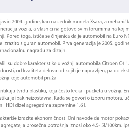
ojavio 2004. godine, kao naslednik modela Xsara, a mehanički
racija vozila, a vlasnici na gotovo svim forumima na kojim
. Pored toga, ističe se činjenica da je automobil na Euro 
je izrazito siguran automobil. Prva generacija je 2005. godin
ernacionalnu nagradu za dizajn.
lili su dobre karakteristike u vožnji automobila Citroen C4 1
osti, od kvaliteta delova od kojih je napravljen, pa do ekste
ožnji koje automobil pruža.
itikuju tvrdu plastiku, koja često krcka i pucketa u vožnji. En
lastika je ipak neizostavna. Kada se govori o izboru motora, uč
 i HDI dizel agregatima zapremine 1.6 l.
arakteriše izrazita ekonomičnost. Oni navode da motor pokazu
 agregate, a prosečna potrošnja iznosi oko 4,5- 5l/100km. Ipa