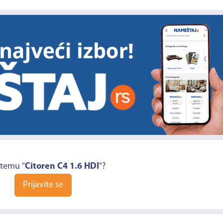
 temu "
Citoren C4 1.6 HDI
"?
Prijavite se