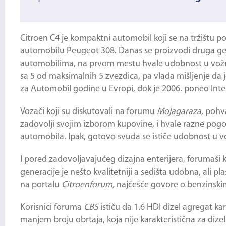
Citroen C4 je kompaktni automobil koji se na tržištu p
automobilu Peugeot 308. Danas se proizvodi druga gene
automobilima, na prvom mestu hvale udobnost u vožnji
sa 5 od maksimalnih 5 zvezdica, pa vlada mišljenje da 
za Automobil godine u Evropi, dok je 2006. poneo Int
Vozači koji su diskutovali na forumu
Mojagaraza,
pohva
zadovolji svojim izborom kupovine, i hvale razne pogodn
automobila. Ipak, gotovo svuda se ističe udobnost u v
I pored zadovoljavajućeg dizajna enterijera, forumaši kr
generacije je nešto kvalitetniji a sedišta udobna, ali p
na portalu
Citroenforum,
najčešće govore o benzinskim
Korisnici foruma
CBS
ističu da 1.6 HDI dizel agregat k
manjem broju obrtaja, koja nije karakteristična za dizel