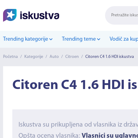
Trending kategorije
Trending teme
Vodič za ku
Početna
/
Kategorije
/
Auto
/
Citroen
/
Citoren C4 1.6 HDI iskustva
Citoren C4 1.6 HDI i
Iskustva su prikupljena od vlasnika iz drža
Opšta ocena vlasnika:
Vlasnici su uglav