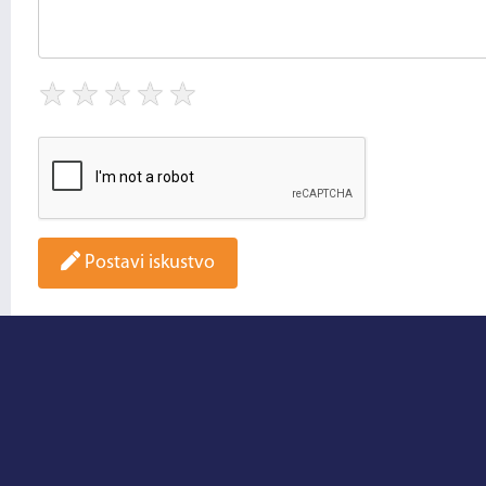
★
★
★
★
★
Postavi iskustvo