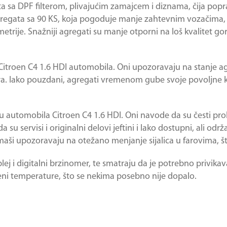
a sa DPF filterom, plivajućim zamajcem i diznama, čija popr
 agregata sa 90 KS, koja pogoduje manje zahtevnim vozačima, 
etrije. Snažniji agregati su manje otporni na loš kvalitet g
itroen C4 1.6 HDI automobila. Oni upozoravaju na stanje ag
tara. Iako pouzdani, agregati vremenom gube svoje povoljne k
iku automobila Citroen C4 1.6 HDI. Oni navode da su česti pr
su servisi i originalni delovi jeftini i lako dostupni, ali održ
aši upozoravaju na otežano menjanje sijalica u farovima, št
lej i digitalni brzinomer, te smatraju da je potrebno privikav
meni temperature, što se nekima posebno nije dopalo.