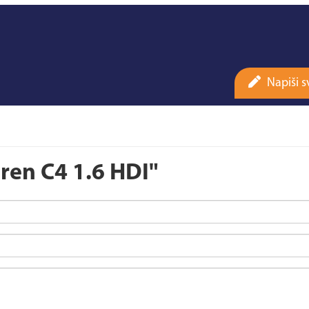
Napiši s
oren C4 1.6 HDI"