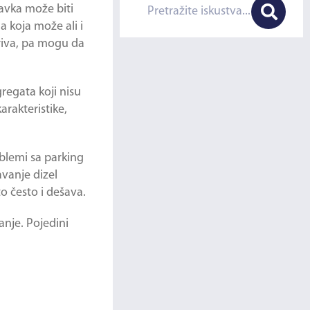
avka može biti
a koja može ali i
oriva, pa mogu da
regata koji nisu
arakteristike,
oblemi sa parking
avanje dizel
o često i dešava.
anje. Pojedini