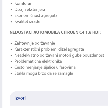
Komforan
Dizajn eksterijera
Ekonomičnost agregata
Kvalitet izrade
NEDOSTACI AUTOMOBILA CITROEN C4 1.6 HDI:
Zahtevnije održavanje
Karakteristični problemi dizel agregata
Neadekvatno održavani motori gube pouzdanost
Problematična elektronika
Često menjanje sijalice u farovima
Stakla mogu brzo da se zamagle
Izvori