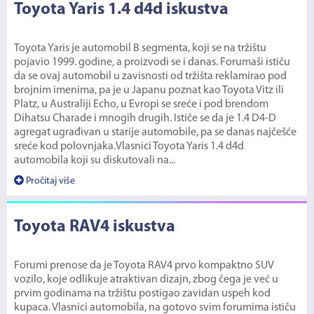
Toyota Yaris 1.4 d4d iskustva
Toyota Yaris je automobil B segmenta, koji se na tržištu
pojavio 1999. godine, a proizvodi se i danas. Forumaši ističu
da se ovaj automobil u zavisnosti od tržišta reklamirao pod
brojnim imenima, pa je u Japanu poznat kao Toyota Vitz ili
Platz, u Australiji Echo, u Evropi se sreće i pod brendom
Dihatsu Charade i mnogih drugih. Ističe se da je 1.4 D4-D
agregat ugrađivan u starije automobile, pa se danas najčešće
sreće kod polovnjaka.Vlasnici Toyota Yaris 1.4 d4d
automobila koji su diskutovali na...
Pročitaj više
Toyota RAV4 iskustva
Forumi prenose da je Toyota RAV4 prvo kompaktno SUV
vozilo, koje odlikuje atraktivan dizajn, zbog čega je već u
prvim godinama na tržištu postigao zavidan uspeh kod
kupaca. Vlasnici automobila, na gotovo svim forumima ističu