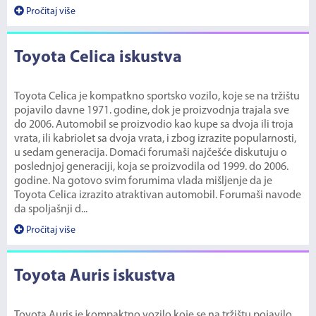
Pročitaj više
Toyota Celica iskustva
Toyota Celica je kompatkno sportsko vozilo, koje se na tržištu
pojavilo davne 1971. godine, dok je proizvodnja trajala sve
do 2006. Automobil se proizvodio kao kupe sa dvoja ili troja
vrata, ili kabriolet sa dvoja vrata, i zbog izrazite popularnosti,
u sedam generacija. Domaći forumaši najčešće diskutuju o
poslednjoj generaciji, koja se proizvodila od 1999. do 2006.
godine. Na gotovo svim forumima vlada mišljenje da je
Toyota Celica izrazito atraktivan automobil. Forumaši navode
da spoljašnji d...
Pročitaj više
Toyota Auris iskustva
Toyota Auris je kompaktno vozilo koje se na tržištu pojavilo