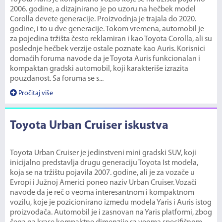
2006. godine, a dizajnirano je po uzoru na hečbek model
Corolla devete generacije. Proizvodnja je trajala do 2020.
godine, i to u dve generacije. Tokom vremena, automobil je
za pojedina tržišta često reklamiran i kao Toyota Corolla, ali su
poslednje hečbek verzije ostale poznate kao Auris. Korisnici
domaćih foruma navode da je Toyota Auris funkcionalan i
kompaktan gradski automobil, koji karakteriše izrazita
pouzdanost. Sa foruma se s...
Pročitaj više
Toyota Urban Cruiser iskustva
Toyota Urban Cruiser je jedinstveni mini gradski SUV, koji
inicijalno predstavlja drugu generaciju Toyota Ist modela,
koja se na tržištu pojavila 2007. godine, ali je za vozače u
Evropi i Južnoj Americi poneo naziv Urban Cruiser. Vozači
navode da je reč o veoma interesantnom i kompaktnom
vozilu, koje je pozicionirano između modela Yaris i Auris istog
proizvođača. Automobil je i zasnovan na Yaris platformi, zbog