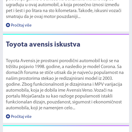
ugrađuju u ovaj automobil, a koja prosečno iznosi između
pet i šest i po litara na sto kilometara. Takođe, iskusni vozači
smatraju da je ovaj motor pouzdaniji...
Pročitaj više
Toyota avensis iskustva
Toyota Avensis je prostrani porodični automobil koji se na
tržištu pojavio 1998. godine, a nasledio je model Corona. Sa
domaćih foruma se stiče utisak da je najveću popularnost na
našim prostorima stekao je redizajnirani model iz 2003.
godine. Zbog funkcionalnosti je dizajnirana i MPV varijacija
automobila, koja je dobila ime Avensis Verso. Vozači na
portalu MojaGaraža su kao razloge popularnosti istakli
funkcionalan dizajn, pouzdanost, sigurnost i ekonomičnost
automobila, koji je namenjen celo...
Pročitaj više