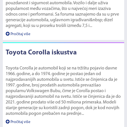
pouzdanost i sigurnost automobila. Vozilo i dalje uživa
popularnost među vozačima, što u najvećoj meri izaziva
odnos cene i performansi. Sa foruma saznajemo da su u prve
generacije automobila, uglavnom igrađivani&nbsp; dizel
agregati, koji su u proseku trošili između 7,5 i...
Pročitaj više
Toyota Corolla iskustva
Toyota Corolla je automobil koji se na tržištu pojavio davne
1966. godine, a do 1974. godine je postao jedan od
najprodavanijih automobila u svetu. Ističe se činjenica da je
1997. godine, broj prodatih automobila prevazišao
popularnu Volkswagen Bubu, čime je Corolla postao i
najprodavaniji automobil na svetu. Ističe se činjenica da je do
2021. godine prodato više od 50 miliona primeraka. Modeli
starije generacije su koristili zadnji pogon, dok je kod novijih
automobila pogon prebačen na prednje...
Pročitaj više