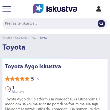
Početna
/
Kategorije
/
Auto
/
Toyota
Toyota
Toyota Aygo iskustva
5
5
/
1
Iskustava
Toyota Aygo deli platformu sa Peugeot 107 i Citroenom C1
modelom, sa kojima se često poredi na forumima. Na sajtu
Mojagaraža vozači ističu da u poređenju sa pomenuta dva