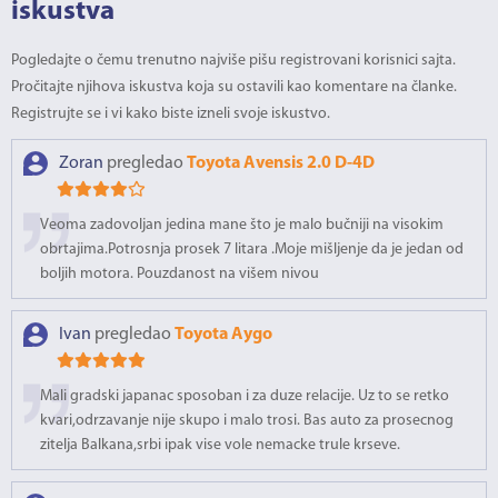
iskustva
Pogledajte o čemu trenutno najviše pišu registrovani korisnici sajta.
Pročitajte njihova iskustva koja su ostavili kao komentare na članke.
Registrujte se i vi kako biste izneli svoje iskustvo.
Zoran
pregledao
Toyota Avensis 2.0 D-4D
Veoma zadovoljan jedina mane što je malo bučniji na visokim
obrtajima.Potrosnja prosek 7 litara .Moje mišljenje da je jedan od
boljih motora. Pouzdanost na višem nivou
Ivan
pregledao
Toyota Aygo
Mali gradski japanac sposoban i za duze relacije. Uz to se retko
kvari,odrzavanje nije skupo i malo trosi. Bas auto za prosecnog
zitelja Balkana,srbi ipak vise vole nemacke trule krseve.