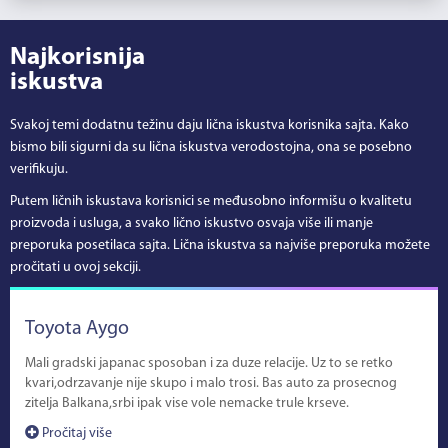
Najkorisnija
iskustva
Svakoj temi dodatnu težinu daju lična iskustva korisnika sajta. Kako
bismo bili sigurni da su lična iskustva verodostojna, ona se posebno
verifikuju.
Putem ličnih iskustava korisnici se međusobno informišu o kvalitetu
proizvoda i usluga, a svako lično iskustvo osvaja više ili manje
preporuka posetilaca sajta. Lična iskustva sa najviše preporuka možete
pročitati u ovoj sekciji.
Toyota Aygo
Mali gradski japanac sposoban i za duze relacije. Uz to se retko
kvari,odrzavanje nije skupo i malo trosi. Bas auto za prosecnog
zitelja Balkana,srbi ipak vise vole nemacke trule krseve.
Pročitaj više