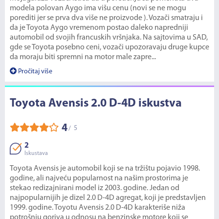
modela polovan Aygo ima višu cenu (novi se ne mogu
porediti jer se prva dva više ne proizvode ). Vozači smatraju i
da je Toyota Aygo vremenom postao daleko napredniji
automobil od svojih francuskih vršnjaka. Na sajtovima u SAD,
gde se Toyota posebno ceni, vozači upozoravaju druge kupce
da moraju biti spremni na motor male zapre...
Pročitaj više
Toyota Avensis 2.0 D-4D iskustva
4
5
/
2
Iskustava
Toyota Avensis je automobil koji se na tržištu pojavio 1998.
godine, ali najveću popularnost na našim prostorima je
stekao redizajnirani model iz 2003. godine. Jedan od
najpopularnijih je dizel 2.0 D-4D agregat, koji je predstavljen
1999. godine. Toyotu Avensis 2.0 D-4D karakteriše niža
potrošnju goriva u odnosu na benzinske motore koji se