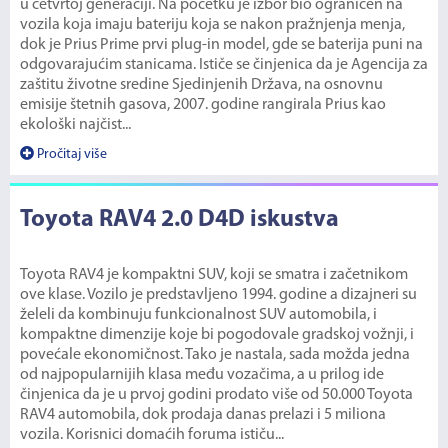
u četvrtoj generaciji. Na početku je izbor bio ograničen na
vozila koja imaju bateriju koja se nakon pražnjenja menja,
dok je Prius Prime prvi plug-in model, gde se baterija puni na
odgovarajućim stanicama. Ističe se činjenica da je Agencija za
zaštitu životne sredine Sjedinjenih Država, na osnovnu
emisije štetnih gasova, 2007. godine rangirala Prius kao
ekološki najčist...
Pročitaj više
Toyota RAV4 2.0 D4D iskustva
Toyota RAV4 je kompaktni SUV, koji se smatra i začetnikom
ove klase. Vozilo je predstavljeno 1994. godine a dizajneri su
želeli da kombinuju funkcionalnost SUV automobila, i
kompaktne dimenzije koje bi pogodovale gradskoj vožnji, i
povećale ekonomičnost. Tako je nastala, sada možda jedna
od najpopularnijih klasa među vozačima, a u prilog ide
činjenica da je u prvoj godini prodato više od 50.000 Toyota
RAV4 automobila, dok prodaja danas prelazi i 5 miliona
vozila. Korisnici domaćih foruma ističu...