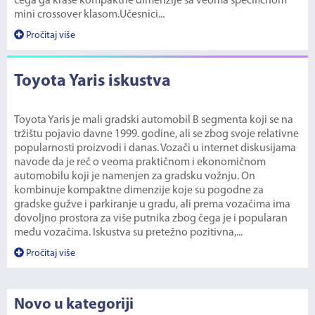
čega ga krase kompaktne dimenzije sa veoma specifičnom
mini crossover klasom.Učesnici...
Pročitaj više
Toyota Yaris iskustva
Toyota Yaris je mali gradski automobil B segmenta koji se na
tržištu pojavio davne 1999. godine, ali se zbog svoje relativne
popularnosti proizvodi i danas. Vozači u internet diskusijama
navode da je reč o veoma praktičnom i ekonomičnom
automobilu koji je namenjen za gradsku vožnju. On
kombinuje kompaktne dimenzije koje su pogodne za
gradske gužve i parkiranje u gradu, ali prema vozačima ima
dovoljno prostora za više putnika zbog čega je i popularan
među vozačima. Iskustva su pretežno pozitivna,...
Pročitaj više
Novo u kategoriji