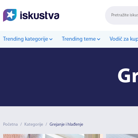
Trending kategorije
Trending teme
Vodič za ku
Gr
Početna
/
Kategorije
/
Grejanje i hlađenje