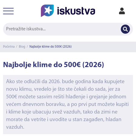
Početna
/
Blog
/
Najbolje klime do 500€ (2026)
Najbolje klime do 500€ (2026)
Ako ste odlučili da 2026. bude godina kada kupujete
novu klimu, vredelo je što ste čekali do sada, jer za
500€ možete sasvim rešiti hlađenje i grejanje jednom
većem dnevnom boravku, a po prvi put možete kupiti
i klime koje ubacuju svež vazduh, tako da zimi ne
morate da vetrite i uvodite u stan zagađen, hladan
vazduh.