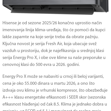
Hisense je od sezone 2025/26 konačno uprostio način
imenovanja linija klima-uređaja, što će pomoći da kupci
lakše zapamte na koje serije treba da obrate pažnju.
Ključna novost je serija Fresh Air, koja ubacuje svež
vazduh u prostoriju, dok je najefikasnija u srednjoj klasi
serija Energy Pro X, i obe ove klime su naše preporuke u
cenovnoj klasi do 500 evra u 2026. godini.
Energy Pro X može se nabaviti u crnoj ili beloj varijanti,
cena je oko 55.000 dinara u martu 2026, a ono što
izdvaja ovu klimu je vrhunski kompresor, što obezbeđuje
A+++ klasu energetske efikasnosti i SEER skor (sezonska
efikasnost hlađenja) od čak 8.5. Klima je jednako dobra u