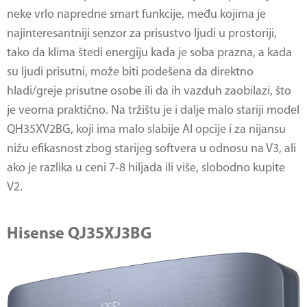
neke vrlo napredne smart funkcije, među kojima je
najinteresantniji senzor za prisustvo ljudi u prostoriji,
tako da klima štedi energiju kada je soba prazna, a kada
su ljudi prisutni, može biti podešena da direktno
hladi/greje prisutne osobe ili da ih vazduh zaobilazi, što
je veoma praktično. Na tržištu je i dalje malo stariji model
QH35XV2BG, koji ima malo slabije AI opcije i za nijansu
nižu efikasnost zbog starijeg softvera u odnosu na V3, ali
ako je razlika u ceni 7-8 hiljada ili više, slobodno kupite
V2.
Hisense QJ35XJ3BG