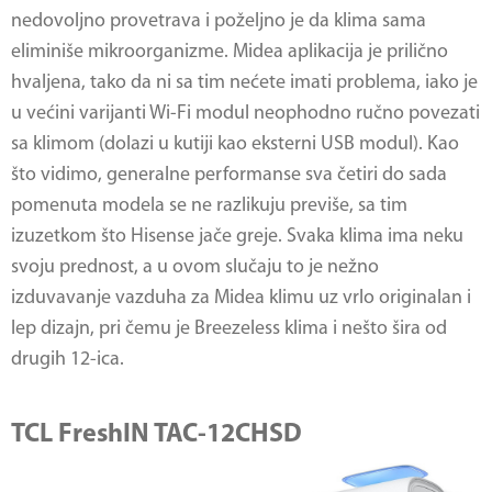
nedovoljno provetrava i poželjno je da klima sama
eliminiše mikroorganizme. Midea aplikacija je prilično
hvaljena, tako da ni sa tim nećete imati problema, iako je
u većini varijanti Wi-Fi modul neophodno ručno povezati
sa klimom (dolazi u kutiji kao eksterni USB modul). Kao
što vidimo, generalne performanse sva četiri do sada
pomenuta modela se ne razlikuju previše, sa tim
izuzetkom što Hisense jače greje. Svaka klima ima neku
svoju prednost, a u ovom slučaju to je nežno
izduvavanje vazduha za Midea klimu uz vrlo originalan i
lep dizajn, pri čemu je Breezeless klima i nešto šira od
drugih 12-ica.
TCL FreshIN TAC-12CHSD