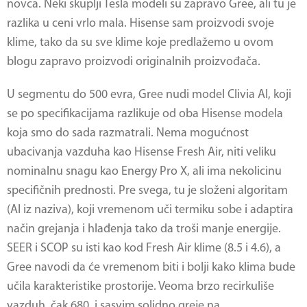
novca. Neki skuplji Tesla modeli su zapravo Gree, ali tu je
razlika u ceni vrlo mala. Hisense sam proizvodi svoje
klime, tako da su sve klime koje predlažemo u ovom
blogu zapravo proizvodi originalnih proizvođača.
U segmentu do 500 evra, Gree nudi model Clivia AI, koji
se po specifikacijama razlikuje od oba Hisense modela
koja smo do sada razmatrali. Nema mogućnost
ubacivanja vazduha kao Hisense Fresh Air, niti veliku
nominalnu snagu kao Energy Pro X, ali ima nekolicinu
specifičnih prednosti. Pre svega, tu je složeni algoritam
(AI iz naziva), koji vremenom uči termiku sobe i adaptira
način grejanja i hlađenja tako da troši manje energije.
SEER i SCOP su isti kao kod Fresh Air klime (8.5 i 4.6), a
Gree navodi da će vremenom biti i bolji kako klima bude
učila karakteristike prostorije. Veoma brzo recirkuliše
vazduh, čak 680, i sasvim solidno greje na