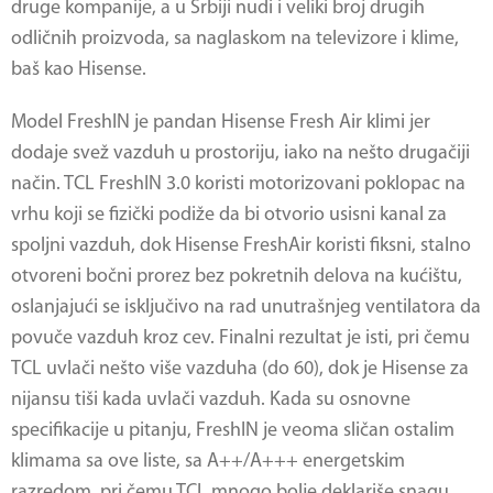
druge kompanije, a u Srbiji nudi i veliki broj drugih
odličnih proizvoda, sa naglaskom na televizore i klime,
baš kao Hisense.
Model FreshIN je pandan Hisense Fresh Air klimi jer
dodaje svež vazduh u prostoriju, iako na nešto drugačiji
način. TCL FreshIN 3.0 koristi motorizovani poklopac na
vrhu koji se fizički podiže da bi otvorio usisni kanal za
spoljni vazduh, dok Hisense FreshAir koristi fiksni, stalno
otvoreni bočni prorez bez pokretnih delova na kućištu,
oslanjajući se isključivo na rad unutrašnjeg ventilatora da
povuče vazduh kroz cev. Finalni rezultat je isti, pri čemu
TCL uvlači nešto više vazduha (do 60), dok je Hisense za
nijansu tiši kada uvlači vazduh. Kada su osnovne
specifikacije u pitanju, FreshIN je veoma sličan ostalim
klimama sa ove liste, sa A++/A+++ energetskim
razredom, pri čemu TCL mnogo bolje deklariše snagu