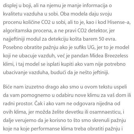
displej u boji, ali na njemu je manje informacija o
kvalitetu vazduha u sobi. Oba modela daju svoju
procenu količine CO2 u sobi, ali to je, kao i kod Hisense-a,
algoritamska procena, a ne pravi CO2 detektor, jer
najjeftiniji modul za detekciju košta barem 50 evra.
Posebno obratite pažnju ako je sufiks UG, jer to je model
koji ne ubacuje vazduh, već je pandan Midea Breezeless
klimi, i taj model se isplati kupiti ako vam nije potrebno
ubacivanje vazduha, budući da je nešto jeftiniji.
Biće nam izuzetno drago ako smo u ovom tekstu uspeli
da vam pomognemo u odabiru nove klimu za vaš dom ili
radni prostor. Čak i ako vam ne odgovara nijedna od
ovih klima, jer možda želite devetku ili osamnaesticu, i
dalje verujemo da je korisno to što smo skrenuli pažnju
koje na koje performanse klima treba obratiti pažnju i