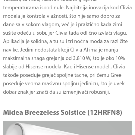
temperaturama ispod nule. Najbitnija inovacija kod Clivia
modela je kontrola vlažnosti, što nije samo dobro za
dane sa visokom vlagom, već je i praktično kada zimi
sušite odeću u sobi, jer Clivia tada odlično izvlači vlagu.
Aplikacija je solidna, a tu su i tri noćna moda za različite
navike. Jedini nedostatak koji Clivia AI ima je manja
maksimalna snaga grejanja od 3.810 W, što je oko 10%
slabije od Hisense modela. Kao i Hisense modeli, Clivia
takođe poseduje grejač spoljne tacne, pri čemu Gree
poseduje veoma masivnu spoljnu jedinicu, što je uvek
dobar znak jer znači da su izmenjivači robusniji.
Midea Breezeless Solstice (12HRFN8)