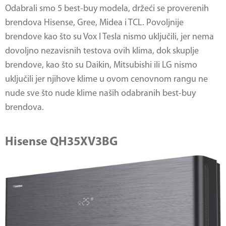
Odabrali smo 5 best-buy modela, držeći se proverenih
brendova Hisense, Gree, Midea i TCL. Povoljnije
brendove kao što su Vox I Tesla nismo uključili, jer nema
dovoljno nezavisnih testova ovih klima, dok skuplje
brendove, kao što su Daikin, Mitsubishi ili LG nismo
uključili jer njihove klime u ovom cenovnom rangu ne
nude sve što nude klime naših odabranih best-buy
brendova.
Hisense QH35XV3BG