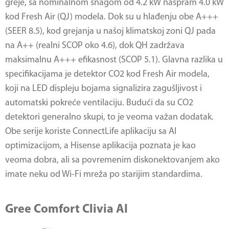
greje, sa nominalnom snagom od 4.2 kW naspram 4.0 kW
kod Fresh Air (QJ) modela. Dok su u hlađenju obe A+++
(SEER 8.5), kod grejanja u našoj klimatskoj zoni QJ pada
na A++ (realni SCOP oko 4.6), dok QH zadržava
maksimalnu A+++ efikasnost (SCOP 5.1). Glavna razlika u
specifikacijama je detektor CO2 kod Fresh Air modela,
koji na LED displeju bojama signalizira zagušljivost i
automatski pokreće ventilaciju. Budući da su CO2
detektori generalno skupi, to je veoma važan dodatak.
Obe serije koriste ConnectLife aplikaciju sa AI
optimizacijom, a Hisense aplikacija poznata je kao
veoma dobra, ali sa povremenim diskonektovanjem ako
imate neku od Wi-Fi mreža po starijim standardima.
Gree Comfort Clivia AI