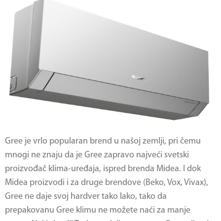
Gree je vrlo popularan brend u našoj zemlji, pri čemu
mnogi ne znaju da je Gree zapravo najveći svetski
proizvođač klima-uređaja, ispred brenda Midea. I dok
Midea proizvodi i za druge brendove (Beko, Vox, Vivax),
Gree ne daje svoj hardver tako lako, tako da
prepakovanu Gree klimu ne možete naći za manje