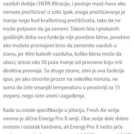
vazduh dobija i HEPA filtraciju, i postaje must-have ako
nemate prečišćivač u sobi. Ipak, snaga prečišćavanja je
manja nego kod kvalitetnog prečišćivača, tako da ne
može potpuno da ga zameni. Tokom leta i prelaznih
godišnjih doba ova funkcija nije posebno bitna, posebno
ako možete promajom brzo da zamenite vazduh u
stanu, jer 40m kubnih vazduha, koliko klima može da
ubaci, iznosi oko 50 puta manje od promene koju vrši
direktna promaja. Sa druge strane, zimi je ova funkcija
spas, jer ako otvorite prozor na nekoliko minuta, ne
samo da ćete smanjiti temperaturu u prostoriji za 15
stepeni, nego ćete uneti i zagađenje.
Kada su ostale specifikacije u pitanju, Fresh Air serija
veoma je slična Energy Pro X seriji. Obe serije dele dobre
motore i ostatak hardvera, ali Energy Pro X nešto jače