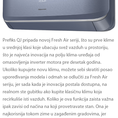
Prefiks QJ pripada novoj Fresh Air seriji, što su prve klime
u srednjoj klasi koje ubacuju svež vazduh u prostoriju,
što je najveća inovacija na polju klima-uređaja od
omasovljenja inverter motora pre desetak godina.
Ukoliko kupujete novu klimu, možete sebi skratiti posao
upoređivanja modela i odmah se odlučiti za Fresh Air
seriju, jer sada kada je inovacija postala dostupna, na
realnom ste gubitku ako kupite klasičnu klimu koja
recirkuliše isti vazduh. Koliko je ova funkcija zaista važna
ipak zavisi od načina na koji provetravate stan. Ona je
najkorisnija tokom zime u zagađenim gradovima, jer