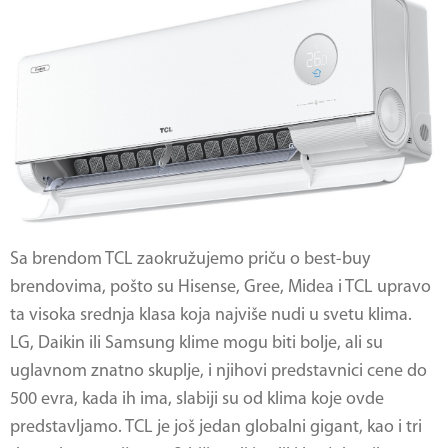
Sa brendom TCL zaokružujemo priču o best-buy
brendovima, pošto su Hisense, Gree, Midea i TCL upravo
ta visoka srednja klasa koja najviše nudi u svetu klima.
LG, Daikin ili Samsung klime mogu biti bolje, ali su
uglavnom znatno skuplje, i njihovi predstavnici cene do
500 evra, kada ih ima, slabiji su od klima koje ovde
predstavljamo. TCL je još jedan globalni gigant, kao i tri