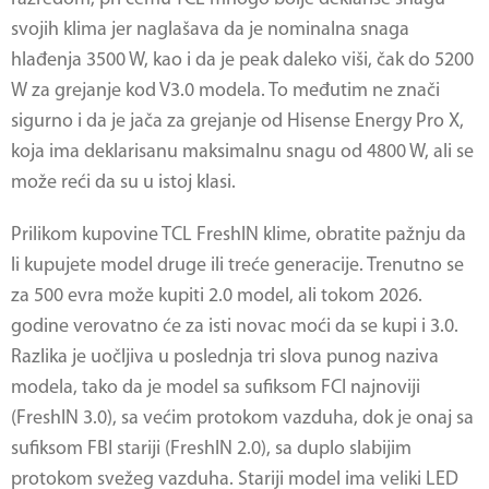
svojih klima jer naglašava da je nominalna snaga
hlađenja 3500 W, kao i da je peak daleko viši, čak do 5200
W za grejanje kod V3.0 modela. To međutim ne znači
sigurno i da je jača za grejanje od Hisense Energy Pro X,
koja ima deklarisanu maksimalnu snagu od 4800 W, ali se
može reći da su u istoj klasi.
Prilikom kupovine TCL FreshIN klime, obratite pažnju da
li kupujete model druge ili treće generacije. Trenutno se
za 500 evra može kupiti 2.0 model, ali tokom 2026.
godine verovatno će za isti novac moći da se kupi i 3.0.
Razlika je uočljiva u poslednja tri slova punog naziva
modela, tako da je model sa sufiksom FCI najnoviji
(FreshIN 3.0), sa većim protokom vazduha, dok je onaj sa
sufiksom FBI stariji (FreshIN 2.0), sa duplo slabijim
protokom svežeg vazduha. Stariji model ima veliki LED