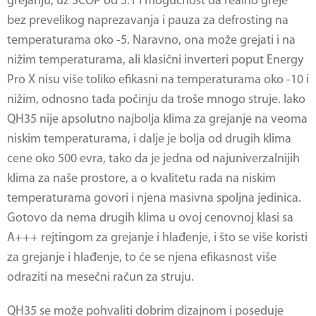
grejanju, uz SCOP od 5.1 i mogućnost da realno greje
bez prevelikog naprezavanja i pauza za defrosting na
temperaturama oko -5. Naravno, ona može grejati i na
nižim temperaturama, ali klasični inverteri poput Energy
Pro X nisu više toliko efikasni na temperaturama oko -10 i
nižim, odnosno tada počinju da troše mnogo struje. Iako
QH35 nije apsolutno najbolja klima za grejanje na veoma
niskim temperaturama, i dalje je bolja od drugih klima
cene oko 500 evra, tako da je jedna od najuniverzalnijih
klima za naše prostore, a o kvalitetu rada na niskim
temperaturama govori i njena masivna spoljna jedinica.
Gotovo da nema drugih klima u ovoj cenovnoj klasi sa
A+++ rejtingom za grejanje i hlađenje, i što se više koristi
za grejanje i hlađenje, to će se njena efikasnost više
odraziti na mesečni račun za struju.
QH35 se može pohvaliti dobrim dizajnom i poseduje