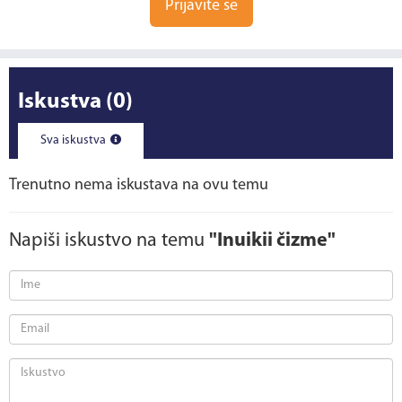
Prijavite se
Iskustva
(0)
Sva iskustva
Trenutno nema iskustava na ovu temu
Napiši iskustvo na temu
"Inuikii čizme"