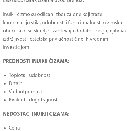
kao nedostatak čizama ovog brenda.
Inuikii čizme su odličan izbor za one koji traže
kombinaciju stila, udobnosti i funkcionalnosti u zimskoj
obući. Iako su skuplje i zahtevaju dodatnu brigu, njihova
izdržljivost i estetska privlačnost čine ih vrednim
investicijom.
PREDNOSTI INUIKII ČIZAMA:
Toplota i udobnost
Dizajn
Vodootpornost
Kvalitet i dugotrajnost
NEDOSTACI INUIKII ČIZAMA:
Cena