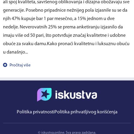
ali spoj kvaliteta, savršenog oblikovanja i dizajna obožavaju sve
generacije. Posebno pripadnice nežnijeg pola izjasnile su se da
njih 47% kupuje bar 1 par mesečno, a 15% jednom u dve
nedelje. Neverovatnih 25% se prema anketiranju izjasnilo da
imaju više od 50 pari, što potvrđuje značaj kvalitetne i udobne
obuće za svaku damu.Kako pronaći kvalitetnu i luksuznu obuću
u današnjo...
Pročitaj više
Politika privatnosti
Politika prihvatljivog korišćenja
© iskustva.online. Sva prava zadržana.