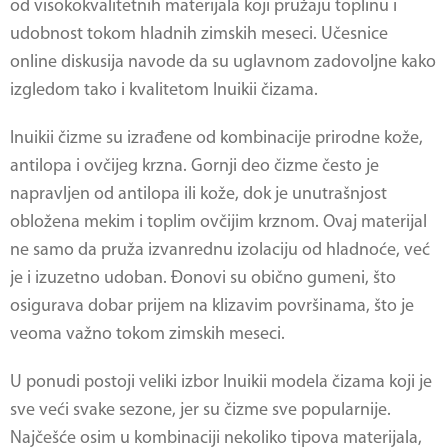
od visokokvalitetnih materijala koji pružaju toplinu i
udobnost tokom hladnih zimskih meseci. Učesnice
online diskusija navode da su uglavnom zadovoljne kako
izgledom tako i kvalitetom Inuikii čizama.
Inuikii čizme
su izrađene od kombinacije prirodne kože,
antilopa i ovčijeg krzna. Gornji deo čizme često je
napravljen od antilopa ili kože, dok je unutrašnjost
obložena mekim i toplim ovčijim krznom. Ovaj materijal
ne samo da pruža izvanrednu izolaciju od hladnoće, već
je i izuzetno udoban. Đonovi su obično gumeni, što
osigurava dobar prijem na klizavim površinama, što je
veoma važno tokom zimskih meseci.
U ponudi postoji veliki izbor Inuikii modela čizama koji je
sve veći svake sezone, jer su čizme sve popularnije.
Najčešće osim u kombinaciji nekoliko tipova materijala,