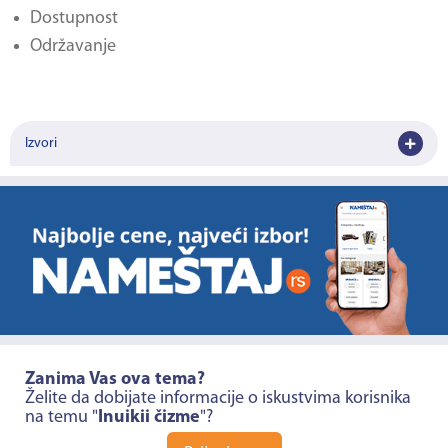
Dostupnost
Održavanje
Izvori
Zanima Vas ova tema?
Želite da dobijate informacije o iskustvima korisnika
na temu "
Inuikii čizme
"?