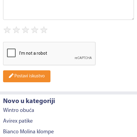
★
★
★
★
★
Postavi iskustvo
Novo u kategoriji
Wintro obuća
Avirex patike
Bianco Molina klompe