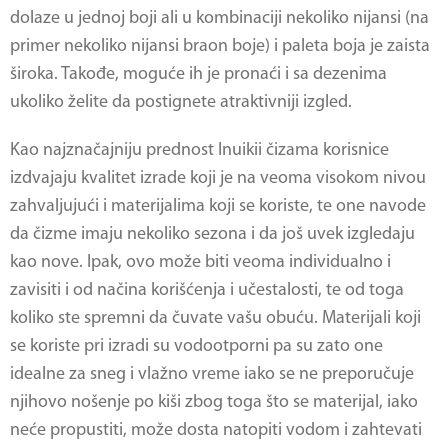
dolaze u jednoj boji ali u kombinaciji nekoliko nijansi (na
primer nekoliko nijansi braon boje) i paleta boja je zaista
široka. Takođe, moguće ih je pronaći i sa dezenima
ukoliko želite da postignete atraktivniji izgled.
Kao najznačajniju prednost
Inuikii čizama
korisnice
izdvajaju kvalitet izrade koji je na veoma visokom nivou
zahvaljujući i materijalima koji se koriste, te one navode
da čizme imaju nekoliko sezona i da još uvek izgledaju
kao nove. Ipak, ovo može biti veoma individualno i
zavisiti i od načina korišćenja i učestalosti, te od toga
koliko ste spremni da čuvate vašu obuću. Materijali koji
se koriste pri izradi su vodootporni pa su zato one
idealne za sneg i vlažno vreme iako se ne preporučuje
njihovo nošenje po kiši zbog toga što se materijal, iako
neće propustiti, može dosta natopiti vodom i zahtevati