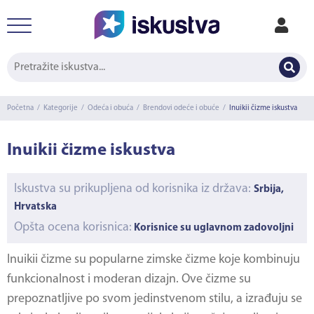
Početna
/
Kategorije
/
Odeća i obuća
/
Brendovi odeće i obuće
/
Inuikii čizme iskustva
Inuikii čizme iskustva
Iskustva su prikupljena od korisnika iz država:
Srbija,
Hrvatska
Opšta ocena korisnica:
Korisnice su uglavnom zadovoljni
Inuikii čizme su popularne zimske čizme koje kombinuju
funkcionalnost i moderan dizajn. Ove čizme su
prepoznatljive po svom jedinstvenom stilu, a izrađuju se