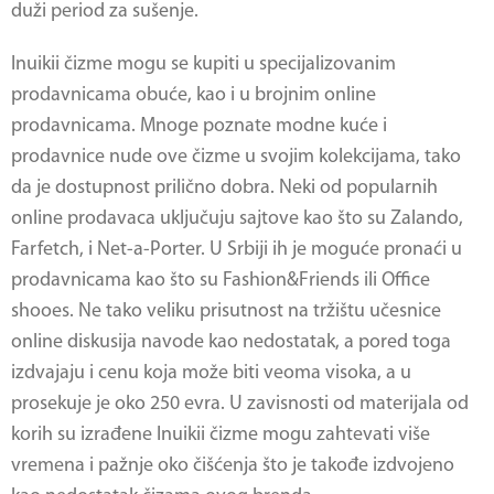
duži period za sušenje.
Inuikii čizme
mogu se kupiti u specijalizovanim
prodavnicama obuće, kao i u brojnim online
prodavnicama. Mnoge poznate modne kuće i
prodavnice nude ove čizme u svojim kolekcijama, tako
da je dostupnost prilično dobra. Neki od popularnih
online prodavaca uključuju sajtove kao što su Zalando,
Farfetch, i Net-a-Porter. U Srbiji ih je moguće pronaći u
prodavnicama kao što su Fashion&Friends ili Office
shooes. Ne tako veliku prisutnost na tržištu učesnice
online diskusija navode kao nedostatak, a pored toga
izdvajaju i cenu koja može biti veoma visoka, a u
prosekuje je oko 250 evra. U zavisnosti od materijala od
korih su izrađene Inuikii čizme mogu zahtevati više
vremena i pažnje oko čišćenja što je takođe izdvojeno