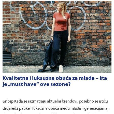
Kvalitetna i luksuzna obuća za mlade – šta
je „must have“ ove sezone?
&nbsp;Kada se razmatraju aktuelni brendovi, posebno se ističu
dsqared2 patike i luksuzna obuća među mlađim generacijama,