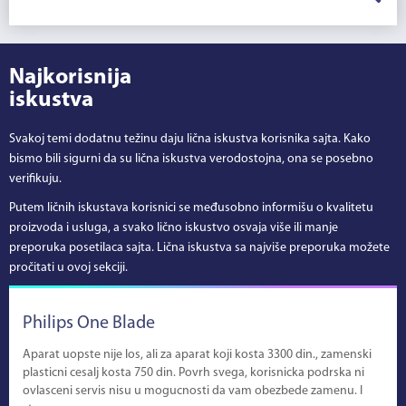
Najkorisnija
iskustva
Svakoj temi dodatnu težinu daju lična iskustva korisnika sajta. Kako
bismo bili sigurni da su lična iskustva verodostojna, ona se posebno
verifikuju.
Putem ličnih iskustava korisnici se međusobno informišu o kvalitetu
proizvoda i usluga, a svako lično iskustvo osvaja više ili manje
preporuka posetilaca sajta. Lična iskustva sa najviše preporuka možete
pročitati u ovoj sekciji.
Philips One Blade
Aparat uopste nije los, ali za aparat koji kosta 3300 din., zamenski
plasticni cesalj kosta 750 din. Povrh svega, korisnicka podrska ni
ovlasceni servis nisu u mogucnosti da vam obezbede zamenu. I