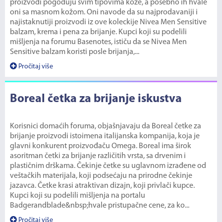
proizvodi pogoduju svim tipovima kože, a posebno ih hvale
oni sa masnom kožom. Oni navode da su najprodavaniji i
najistaknutiji proizvodi iz ove koleckije Nivea Men Sensitive
balzam, krema i pena za brijanje. Kupci koji su podelili
mišljenja na forumu Basenotes, ističu da se Nivea Men
Sensitive balzam koristi posle brijanja,...
Pročitaj više
Boreal četka za brijanje iskustva
Korisnici domaćih foruma, objašnjavaju da Boreal četke za
brijanje proizvodi istoimena italijanska kompanija, koja je
glavni konkurent proizvođaču Omega. Boreal ima širok
asoritman četki za brijanje različitih vrsta, sa drvenim i
plastičnim drškama. Čekinje četke su uglavnom izrađene od
veštačkih materijala, koji podsećaju na prirodne čekinje
jazavca. Četke krasi atraktivan dizajn, koji privlači kupce.
Kupci koji su podelili mišljenja na portalu
Badgerandblade&nbsp;hvale pristupačne cene, za ko...
Pročitaj više