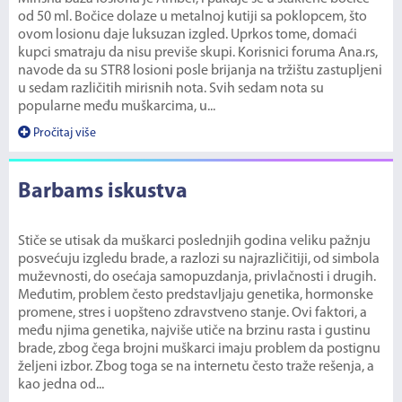
od 50 ml. Bočice dolaze u metalnoj kutiji sa poklopcem, što
ovom losionu daje luksuzan izgled. Uprkos tome, domaći
kupci smatraju da nisu previše skupi. Korisnici foruma Ana.rs,
navode da su STR8 losioni posle brijanja na tržištu zastupljeni
u sedam različitih mirisnih nota. Svih sedam nota su
popularne među muškarcima, u...
Pročitaj više
Barbams iskustva
Stiče se utisak da muškarci poslednjih godina veliku pažnju
posvećuju izgledu brade, a razlozi su najrazličitiji, od simbola
muževnosti, do osećaja samopuzdanja, privlačnosti i drugih.
Međutim, problem često predstavljaju genetika, hormonske
promene, stres i uopšteno zdravstveno stanje. Ovi faktori, a
među njima genetika, najviše utiče na brzinu rasta i gustinu
brade, zbog čega brojni muškarci imaju problem da postignu
željeni izbor. Zbog toga se na internetu često traže rešenja, a
kao jedna od...