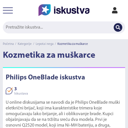
Početna
/
Kategorije
/
Lepota i nega
/
Kozmetika za muškarce
Kozmetika za muškarce
Philips OneBlade iskustva
3
Iskustava
U online diskusijama se navodi da je Philips OneBlade muški
eletkrični brijač, koji ima karakteristike trimera koje
omogućavaju lako brijanje, ali i oblikovanje brade. Kupci
objašnjavaju da se na tržištu sreću dva modela. Prvi je
osnovni Q2520 model, koji ima Ni-MH bateriju, a druga,