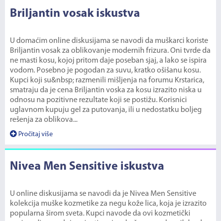
Briljantin vosak iskustva
U domaćim online diskusijama se navodi da muškarci koriste
Briljantin vosak za oblikovanje modernih frizura. Oni tvrde da
ne masti kosu, kojoj pritom daje poseban sjaj, a lako se ispira
vodom. Posebno je pogodan za suvu, kratko ošišanu kosu.
Kupci koji su&nbsp; razmenili mišljenja na forumu Krstarica,
smatraju da je cena Briljantin voska za kosu izrazito niska u
odnosu na pozitivne rezultate koji se postižu. Korisnici
uglavnom kupuju gel za putovanja, ili u nedostatku boljeg
rešenja za oblikova...
Pročitaj više
Nivea Men Sensitive iskustva
U online diskusijama se navodi da je Nivea Men Sensitive
kolekcija muške kozmetike za negu kože lica, koja je izrazito
popularna širom sveta. Kupci navode da ovi kozmetički