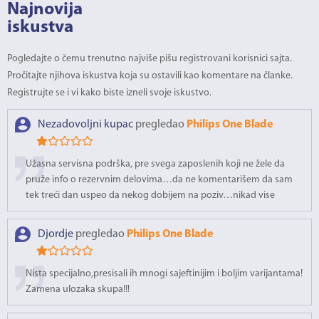
Najnovija
iskustva
Pogledajte o čemu trenutno najviše pišu registrovani korisnici sajta.
Pročitajte njihova iskustva koja su ostavili kao komentare na članke.
Registrujte se i vi kako biste izneli svoje iskustvo.
Nezadovoljni kupac
pregledao
Philips One Blade
Užasna servisna podrška, pre svega zaposlenih koji ne žele da
pruže info o rezervnim delovima…da ne komentarišem da sam
tek treći dan uspeo da nekog dobijem na poziv…nikad vise
Djordje
pregledao
Philips One Blade
Nista specijalno,presisali ih mnogi sajeftinijim i boljim varijantama!
Zamena ulozaka skupa!!!