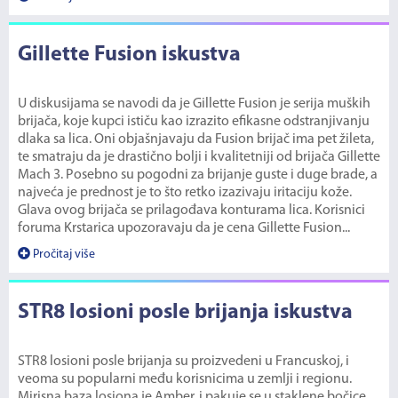
Gillette Fusion iskustva
U diskusijama se navodi da je Gillette Fusion je serija muških
brijača, koje kupci ističu kao izrazito efikasne odstranjivanju
dlaka sa lica. Oni objašnjavaju da Fusion brijač ima pet žileta,
te smatraju da je drastično bolji i kvalitetniji od brijača Gillette
Mach 3. Posebno su pogodni za brijanje guste i duge brade, a
najveća je prednost je to što retko izazivaju iritaciju kože.
Glava ovog brijača se prilagođava konturama lica. Korisnici
foruma Krstarica upozoravaju da je cena Gillette Fusion...
Pročitaj više
STR8 losioni posle brijanja iskustva
STR8 losioni posle brijanja su proizvedeni u Francuskoj, i
veoma su popularni među korisnicima u zemlji i regionu.
Mirisna baza losiona je Amber, i pakuje se u staklene bočice