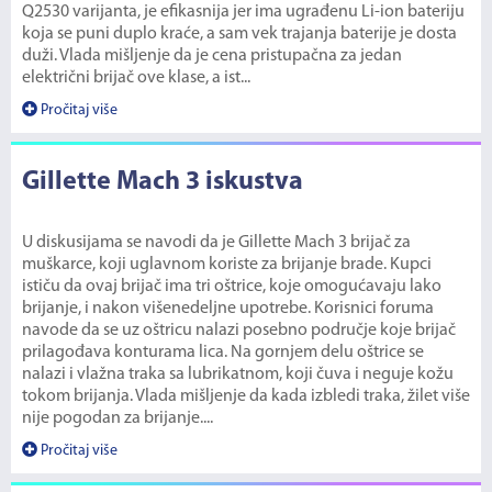
Q2530 varijanta, je efikasnija jer ima ugrađenu Li-ion bateriju
koja se puni duplo kraće, a sam vek trajanja baterije je dosta
duži. Vlada mišljenje da je cena pristupačna za jedan
električni brijač ove klase, a ist...
Pročitaj više
Gillette Mach 3 iskustva
U diskusijama se navodi da je Gillette Mach 3 brijač za
muškarce, koji uglavnom koriste za brijanje brade. Kupci
ističu da ovaj brijač ima tri oštrice, koje omogućavaju lako
brijanje, i nakon višenedeljne upotrebe. Korisnici foruma
navode da se uz oštricu nalazi posebno područje koje brijač
prilagođava konturama lica. Na gornjem delu oštrice se
nalazi i vlažna traka sa lubrikatnom, koji čuva i neguje kožu
tokom brijanja. Vlada mišljenje da kada izbledi traka, žilet više
nije pogodan za brijanje....
Pročitaj više