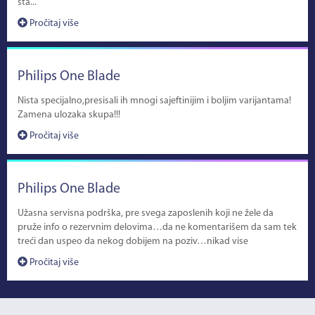
sta...
Pročitaj više
Philips One Blade
Nista specijalno,presisali ih mnogi sajeftinijim i boljim varijantama!
Zamena ulozaka skupa!!!
Pročitaj više
Philips One Blade
Užasna servisna podrška, pre svega zaposlenih koji ne žele da
pruže info o rezervnim delovima…da ne komentarišem da sam tek
treći dan uspeo da nekog dobijem na poziv…nikad vise
Pročitaj više