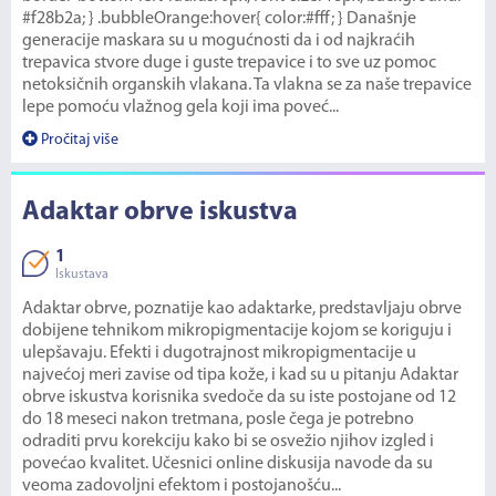
#f28b2a; } .bubbleOrange:hover{ color:#fff; } Današnje
generacije maskara su u mogućnosti da i od najkraćih
trepavica stvore duge i guste trepavice i to sve uz pomoc
netoksičnih organskih vlakana. Ta vlakna se za naše trepavice
lepe pomoću vlažnog gela koji ima poveć...
Pročitaj više
Adaktar obrve iskustva
1
Iskustava
Adaktar obrve, poznatije kao adaktarke, predstavljaju obrve
dobijene tehnikom mikropigmentacije kojom se koriguju i
ulepšavaju. Efekti i dugotrajnost mikropigmentacije u
najvećoj meri zavise od tipa kože, i kad su u pitanju Adaktar
obrve iskustva korisnika svedoče da su iste postojane od 12
do 18 meseci nakon tretmana, posle čega je potrebno
odraditi prvu korekciju kako bi se osvežio njihov izgled i
povećao kvalitet. Učesnici online diskusija navode da su
veoma zadovoljni efektom i postojanošću...