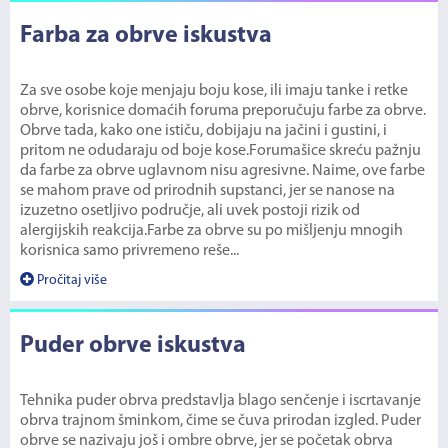
Farba za obrve iskustva
Za sve osobe koje menjaju boju kose, ili imaju tanke i retke
obrve, korisnice domaćih foruma preporučuju farbe za obrve.
Obrve tada, kako one ističu, dobijaju na jačini i gustini, i
pritom ne odudaraju od boje kose.Forumašice skreću pažnju
da farbe za obrve uglavnom nisu agresivne. Naime, ove farbe
se mahom prave od prirodnih supstanci, jer se nanose na
izuzetno osetljivo područje, ali uvek postoji rizik od
alergijskih reakcija.Farbe za obrve su po mišljenju mnogih
korisnica samo privremeno reše...
Pročitaj više
Puder obrve iskustva
Tehnika puder obrva predstavlja blago senčenje i iscrtavanje
obrva trajnom šminkom, čime se čuva prirodan izgled. Puder
obrve se nazivaju još i ombre obrve, jer se početak obrva