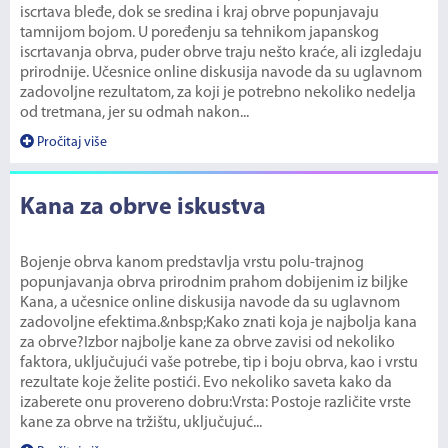
iscrtava bleđe, dok se sredina i kraj obrve popunjavaju
tamnijom bojom. U poređenju sa tehnikom japanskog
iscrtavanja obrva, puder obrve traju nešto kraće, ali izgledaju
prirodnije. Učesnice online diskusija navode da su uglavnom
zadovoljne rezultatom, za koji je potrebno nekoliko nedelja
od tretmana, jer su odmah nakon...
Pročitaj više
Kana za obrve iskustva
Bojenje obrva kanom predstavlja vrstu polu-trajnog
popunjavanja obrva prirodnim prahom dobijenim iz biljke
Kana, a učesnice online diskusija navode da su uglavnom
zadovoljne efektima.&nbsp;Kako znati koja je najbolja kana
za obrve?Izbor najbolje kane za obrve zavisi od nekoliko
faktora, uključujući vaše potrebe, tip i boju obrva, kao i vrstu
rezultate koje želite postići. Evo nekoliko saveta kako da
izaberete onu provereno dobru:Vrsta: Postoje različite vrste
kane za obrve na tržištu, uključujuć...