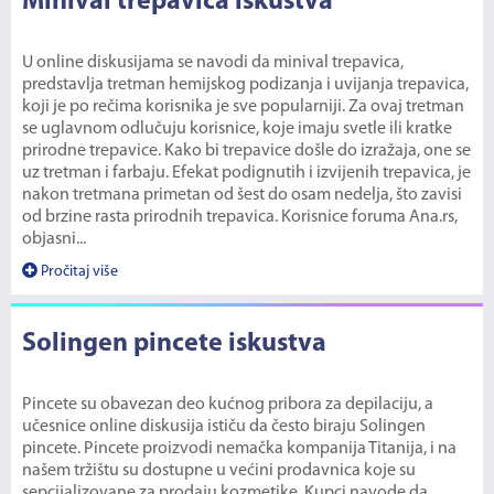
Minival trepavica iskustva
U online diskusijama se navodi da minival trepavica,
predstavlja tretman hemijskog podizanja i uvijanja trepavica,
koji je po rečima korisnika je sve popularniji. Za ovaj tretman
se uglavnom odlučuju korisnice, koje imaju svetle ili kratke
prirodne trepavice. Kako bi trepavice došle do izražaja, one se
uz tretman i farbaju. Efekat podignutih i izvijenih trepavica, je
nakon tretmana primetan od šest do osam nedelja, što zavisi
od brzine rasta prirodnih trepavica. Korisnice foruma Ana.rs,
objasni...
Pročitaj više
Solingen pincete iskustva
Pincete su obavezan deo kućnog pribora za depilaciju, a
učesnice online diskusija ističu da često biraju Solingen
pincete. Pincete proizvodi nemačka kompanija Titanija, i na
našem tržištu su dostupne u većini prodavnica koje su
sepcijalizovane za prodaju kozmetike. Kupci navode da