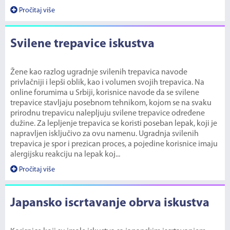
Pročitaj više
Svilene trepavice iskustva
Žene kao razlog ugradnje svilenih trepavica navode
privlačniji i lepši oblik, kao i volumen svojih trepavica. Na
online forumima u Srbiji, korisnice navode da se svilene
trepavice stavljaju posebnom tehnikom, kojom se na svaku
prirodnu trepavicu nalepljuju svilene trepavice određene
dužine. Za lepljenje trepavica se koristi poseban lepak, koji je
napravljen isključivo za ovu namenu. Ugradnja svilenih
trepavica je spor i prezican proces, a pojedine korisnice imaju
alergijsku reakciju na lepak koj...
Pročitaj više
Japansko iscrtavanje obrva iskustva