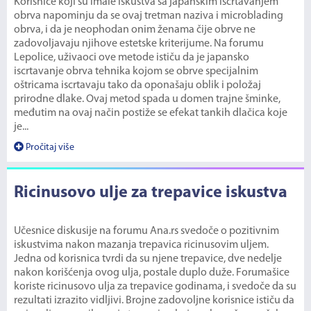
Korisnice koji su imale iskustva sa japanskim iscrtavanjem
obrva napominju da se ovaj tretman naziva i microblading
obrva, i da je neophodan onim ženama čije obrve ne
zadovoljavaju njihove estetske kriterijume. Na forumu
Lepolice, uživaoci ove metode ističu da je japansko
iscrtavanje obrva tehnika kojom se obrve specijalnim
oštricama iscrtavaju tako da oponašaju oblik i položaj
prirodne dlake. Ovaj metod spada u domen trajne šminke,
međutim na ovaj način postiže se efekat tankih dlačica koje
je...
Pročitaj više
Ricinusovo ulje za trepavice iskustva
Učesnice diskusije na forumu Ana.rs svedoče o pozitivnim
iskustvima nakon mazanja trepavica ricinusovim uljem.
Jedna od korisnica tvrdi da su njene trepavice, dve nedelje
nakon korišćenja ovog ulja, postale duplo duže. Forumašice
koriste ricinusovo ulja za trepavice godinama, i svedoče da su
rezultati izrazito vidljivi. Brojne zadovoljne korisnice ističu da