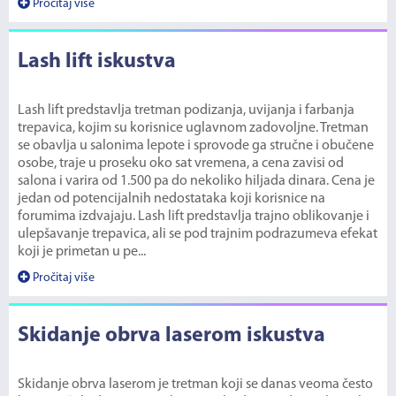
Pročitaj više
Lash lift iskustva
Lash lift predstavlja tretman podizanja, uvijanja i farbanja
trepavica, kojim su korisnice uglavnom zadovoljne. Tretman
se obavlja u salonima lepote i sprovode ga stručne i obučene
osobe, traje u proseku oko sat vremena, a cena zavisi od
salona i varira od 1.500 pa do nekoliko hiljada dinara. Cena je
jedan od potencijalnih nedostataka koji korisnice na
forumima izdvajaju. Lash lift predstavlja trajno oblikovanje i
ulepšavanje trepavica, ali se pod trajnim podrazumeva efekat
koji je primetan u pe...
Pročitaj više
Skidanje obrva laserom iskustva
Skidanje obrva laserom je tretman koji se danas veoma često