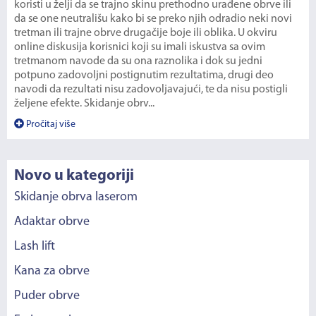
koristi u želji da se trajno skinu prethodno urađene obrve ili
da se one neutrališu kako bi se preko njih odradio neki novi
tretman ili trajne obrve drugačije boje ili oblika. U okviru
online diskusija korisnici koji su imali iskustva sa ovim
tretmanom navode da su ona raznolika i dok su jedni
potpuno zadovoljni postignutim rezultatima, drugi deo
navodi da rezultati nisu zadovoljavajući, te da nisu postigli
željene efekte. Skidanje obrv...
Pročitaj više
Novo u kategoriji
Skidanje obrva laserom
Adaktar obrve
Lash lift
Kana za obrve
Puder obrve