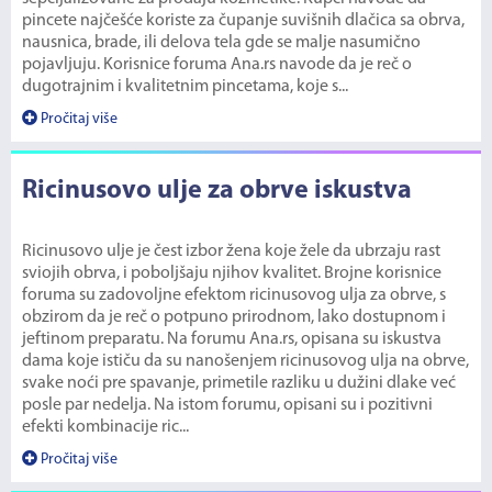
pincete najčešće koriste za čupanje suvišnih dlačica sa obrva,
nausnica, brade, ili delova tela gde se malje nasumično
pojavljuju. Korisnice foruma Ana.rs navode da je reč o
dugotrajnim i kvalitetnim pincetama, koje s...
Pročitaj više
Ricinusovo ulje za obrve iskustva
Ricinusovo ulje je čest izbor žena koje žele da ubrzaju rast
sviojih obrva, i poboljšaju njihov kvalitet. Brojne korisnice
foruma su zadovoljne efektom ricinusovog ulja za obrve, s
obzirom da je reč o potpuno prirodnom, lako dostupnom i
jeftinom preparatu. Na forumu Ana.rs, opisana su iskustva
dama koje ističu da su nanošenjem ricinusovog ulja na obrve,
svake noći pre spavanje, primetile razliku u dužini dlake već
posle par nedelja. Na istom forumu, opisani su i pozitivni
efekti kombinacije ric...
Pročitaj više