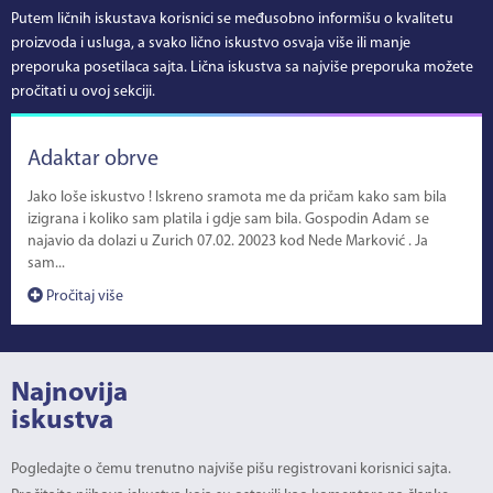
Putem ličnih iskustava korisnici se međusobno informišu o kvalitetu
proizvoda i usluga, a svako lično iskustvo osvaja više ili manje
preporuka posetilaca sajta. Lična iskustva sa najviše preporuka možete
pročitati u ovoj sekciji.
Adaktar obrve
Jako loše iskustvo ! Iskreno sramota me da pričam kako sam bila
izigrana i koliko sam platila i gdje sam bila. Gospodin Adam se
najavio da dolazi u Zurich 07.02. 20023 kod Nede Marković . Ja
sam...
Pročitaj više
Najnovija
iskustva
Pogledajte o čemu trenutno najviše pišu registrovani korisnici sajta.