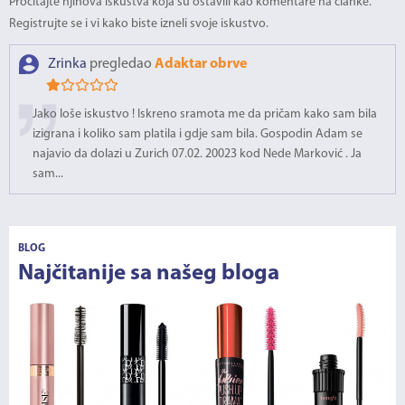
Pročitajte njihova iskustva koja su ostavili kao komentare na članke.
Registrujte se i vi kako biste izneli svoje iskustvo.
Zrinka
pregledao
Adaktar obrve
Jako loše iskustvo ! Iskreno sramota me da pričam kako sam bila
izigrana i koliko sam platila i gdje sam bila. Gospodin Adam se
najavio da dolazi u Zurich 07.02. 20023 kod Nede Marković . Ja
sam...
BLOG
Najčitanije sa našeg bloga