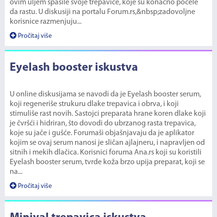
ovim uljem spasile svoje trepavice, koje su konačno počele
da rastu. U diskusiji na portalu Forum.rs,&nbsp;zadovoljne
korisnice razmenjuju...
Pročitaj više
Eyelash booster iskustva
U online diskusijama se navodi da je Eyelash booster serum,
koji regeneriše strukuru dlake trepavica i obrva, i koji
stimuliše rast novih. Sastojci preparata hrane koren dlake koji
je čvršći i hidriran, što dovodi do ubrzanog rasta trepavica,
koje su jače i gušće. Forumaši objašnjavaju da je aplikator
kojim se ovaj serum nanosi je sličan ajlajneru, i napravljen od
sitnih i mekih dlačica. Korisnici foruma Ana.rs koji su koristili
Eyelash booster serum, tvrde koža brzo upija preparat, koji se
na...
Pročitaj više