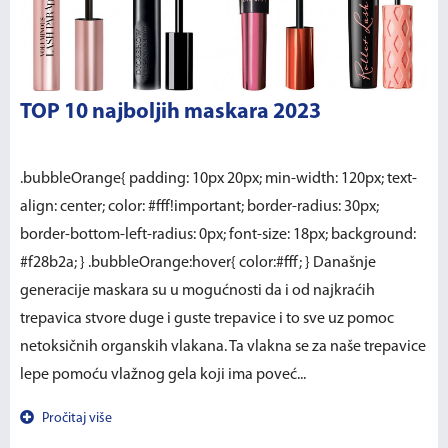
TOP 10 najboljih maskara 2023
.bubbleOrange{ padding: 10px 20px; min-width: 120px; text-
align: center; color: #fff!important; border-radius: 30px;
border-bottom-left-radius: 0px; font-size: 18px; background:
#f28b2a; } .bubbleOrange:hover{ color:#fff; } Današnje
generacije maskara su u mogućnosti da i od najkraćih
trepavica stvore duge i guste trepavice i to sve uz pomoc
netoksičnih organskih vlakana. Ta vlakna se za naše trepavice
lepe pomoću vlažnog gela koji ima poveć...
Pročitaj više