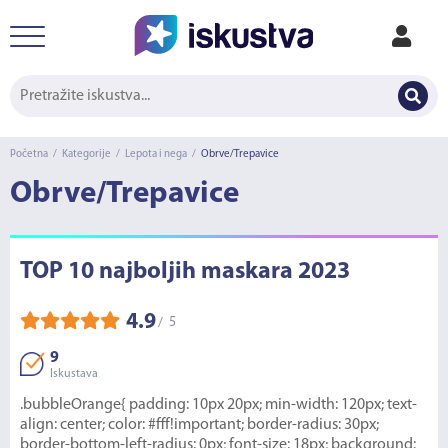
Početna
/
Kategorije
/
Lepota i nega
/
Obrve/Trepavice
Obrve/Trepavice
TOP 10 najboljih maskara 2023
4.9
5
/
9
Iskustava
.bubbleOrange{ padding: 10px 20px; min-width: 120px; text-
align: center; color: #fff!important; border-radius: 30px;
border-bottom-left-radius: 0px; font-size: 18px; background: