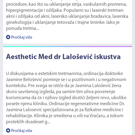
procedure, kao što su uklanjanje strija, vaskularnih promena,
hiperpigmentacije i ožiljaka. Popularni su i laserski tretman
akni i ožiljaka od akni, lasersko uklanjanje bradavica, laserska
ginekologija i uklanjanje tetovaža i trajne šminke. Iako je
ponuda tretma...
Pročitaj više
Aesthetic Med dr Lalošević iskustva
U diskusijama o estetskim tretmanima, ordinacija doktorke
Jasmine Belošević pominje se i u pozitivnom i u negativnom
kontekstu. Pre svega se ističe da je Jasmina Lalošević žena
skoro savršenog izgleda, pa samim tim uliva poverenje
korisnicama da će i njihov izgled dostići željeni nivo, ukoliko
posete njenu kliniku. Ordinacije regenerativne medicine Dr.
Jasmina Lalosević specijalizovana je za fizikalne medicine i
rehabilitacije. Klinika je smeštena u vili na Vračaru, a tokom
proteklih dvadeset g...
Pročitaj više