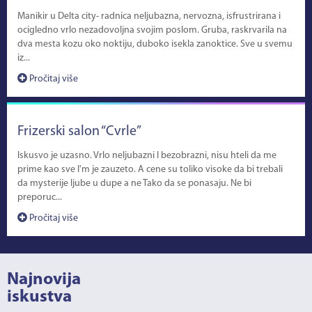
Manikir u Delta city- radnica neljubazna, nervozna, isfrustrirana i
ocigledno vrlo nezadovoljna svojim poslom. Gruba, raskrvarila na
dva mesta kozu oko noktiju, duboko isekla zanoktice. Sve u svemu
iz...
Pročitaj više
Frizerski salon “Cvrle”
Iskusvo je uzasno. Vrlo neljubazni I bezobrazni, nisu hteli da me
prime kao sve I'm je zauzeto. A cene su toliko visoke da bi trebali
da mysterije ljube u dupe a ne Tako da se ponasaju. Ne bi
preporuc...
Pročitaj više
Najnovija
iskustva