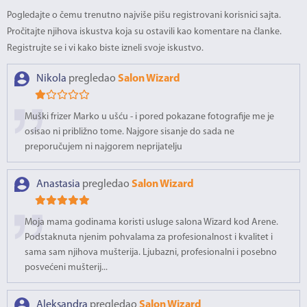
Pogledajte o čemu trenutno najviše pišu registrovani korisnici sajta.
Pročitajte njihova iskustva koja su ostavili kao komentare na članke.
Registrujte se i vi kako biste izneli svoje iskustvo.
Nikola
pregledao
Salon Wizard
Muški frizer Marko u ušću - i pored pokazane fotografije me je
osisao ni približno tome. Najgore sisanje do sada ne
preporučujem ni najgorem neprijatelju
Anastasia
pregledao
Salon Wizard
Moja mama godinama koristi usluge salona Wizard kod Arene.
Podstaknuta njenim pohvalama za profesionalnost i kvalitet i
sama sam njihova mušterija. Ljubazni, profesionalni i posebno
posvećeni mušterij...
Aleksandra
pregledao
Salon Wizard