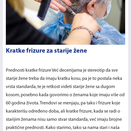
Kratke frizure za starije žene
Prednosti kratke frizure Već decenijama je stereotip da sve
starije žene treba da imaju kratku kosu, pa je to postala neka
vrsta standarda, te je retkost videti starije žene sa dugom
kosom, posebno kada govorimo o ženama koje imaju više od
60 godina života. Trendovi se menjaju, pa tako i frizure koje
karakterišu određeno doba, ali kratke frizure, kada se radi o
starijim ženama nisu samo stvar standarda, već imaju brojne
praktične prednosti. Kako starimo, tako sa nama stari i naša