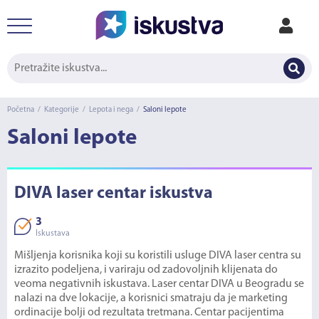
Početna
/
Kategorije
/
Lepota i nega
/
Saloni lepote
Saloni lepote
DIVA laser centar iskustva
3
Iskustava
Mišljenja korisnika koji su koristili usluge DIVA laser centra su
izrazito podeljena, i variraju od zadovoljnih klijenata do
veoma negativnih iskustava. Laser centar DIVA u Beogradu se
nalazi na dve lokacije, a korisnici smatraju da je marketing
ordinacije bolji od rezultata tretmana. Centar pacijentima