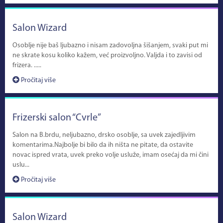
Salon Wizard
Osoblje nije baš ljubazno i nisam zadovoljna šišanjem, svaki put mi
ne skrate kosu koliko kažem, već proizvoljno. Valjda i to zavisi od
frizera. .....
Pročitaj više
Frizerski salon “Cvrle”
Salon na B.brdu, neljubazno, drsko osoblje, sa uvek zajedljivim
komentarima.Najbolje bi bilo da ih ništa ne pitate, da ostavite
novac ispred vrata, uvek preko volje usluže, imam osećaj da mi čini
uslu...
Pročitaj više
Salon Wizard