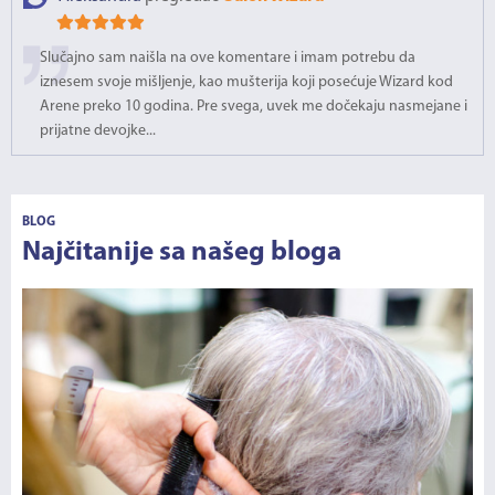
Slučajno sam naišla na ove komentare i imam potrebu da
iznesem svoje mišljenje, kao mušterija koji posećuje Wizard kod
Arene preko 10 godina. Pre svega, uvek me dočekaju nasmejane i
prijatne devojke...
BLOG
Najčitanije sa našeg bloga