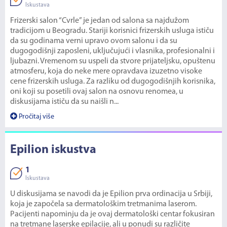
Iskustava
Frizerski salon “Cvrle” je jedan od salona sa najdužom
tradicijom u Beogradu. Stariji korisnici frizerskih usluga ističu
da su godinama verni upravo ovom salonu i da su
dugogodišnji zaposleni, uključujući i vlasnika, profesionalni i
ljubazni. Vremenom su uspeli da stvore prijateljsku, opuštenu
atmosferu, koja do neke mere opravdava izuzetno visoke
cene frizerskih usluga. Za razliku od dugogodišnjih korisnika,
oni koji su posetili ovaj salon na osnovu renomea, u
diskusijama ističu da su naišli n...
Pročitaj više
Epilion iskustva
1
Iskustava
U diskusijama se navodi da je Epilion prva ordinacija u Srbiji,
koja je započela sa dermatološkim tretmanima laserom.
Pacijenti napominju da je ovaj dermatološki centar fokusiran
na tretmane laserske epilacije, ali u ponudi su različite