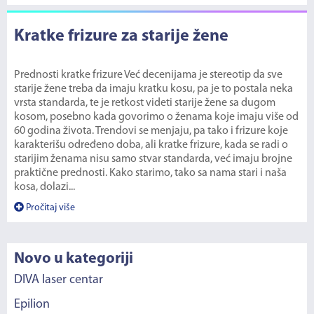
Kratke frizure za starije žene
Prednosti kratke frizure Već decenijama je stereotip da sve
starije žene treba da imaju kratku kosu, pa je to postala neka
vrsta standarda, te je retkost videti starije žene sa dugom
kosom, posebno kada govorimo o ženama koje imaju više od
60 godina života. Trendovi se menjaju, pa tako i frizure koje
karakterišu određeno doba, ali kratke frizure, kada se radi o
starijim ženama nisu samo stvar standarda, već imaju brojne
praktične prednosti. Kako starimo, tako sa nama stari i naša
kosa, dolazi...
Pročitaj više
Novo u kategoriji
DIVA laser centar
Epilion