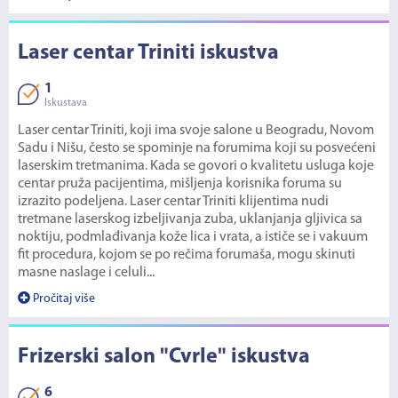
Laser centar Triniti iskustva
1
Iskustava
Laser centar Triniti, koji ima svoje salone u Beogradu, Novom
Sadu i Nišu, često se spominje na forumima koji su posvećeni
laserskim tretmanima. Kada se govori o kvalitetu usluga koje
centar pruža pacijentima, mišljenja korisnika foruma su
izrazito podeljena. Laser centar Triniti klijentima nudi
tretmane laserskog izbeljivanja zuba, uklanjanja gljivica sa
noktiju, podmlađivanja kože lica i vrata, a ističe se i vakuum
fit procedura, kojom se po rečima forumaša, mogu skinuti
masne naslage i celuli...
Pročitaj više
Frizerski salon "Cvrle" iskustva
6