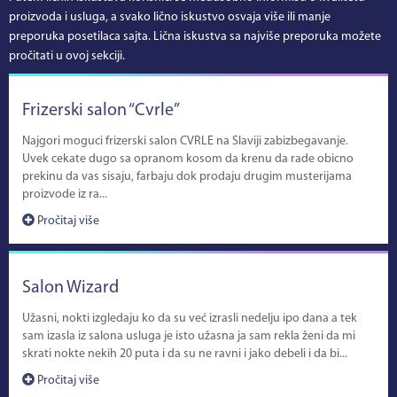
proizvoda i usluga, a svako lično iskustvo osvaja više ili manje
preporuka posetilaca sajta. Lična iskustva sa najviše preporuka možete
pročitati u ovoj sekciji.
Frizerski salon “Cvrle”
Najgori moguci frizerski salon CVRLE na Slaviji zabizbegavanje.
Uvek cekate dugo sa opranom kosom da krenu da rade obicno
prekinu da vas sisaju, farbaju dok prodaju drugim musterijama
proizvode iz ra...
Pročitaj više
Salon Wizard
Užasni, nokti izgledaju ko da su već izrasli nedelju ipo dana a tek
sam izasla iz salona usluga je isto užasna ja sam rekla ženi da mi
skrati nokte nekih 20 puta i da su ne ravni i jako debeli i da bi...
Pročitaj više