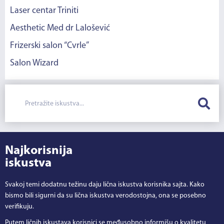
Laser centar Triniti
Aesthetic Med dr Lalošević
Frizerski salon “Cvrle”
Salon Wizard
Najkorisnija
iskustva
Svakoj temi dodatnu težinu daju lična iskustva korisnika sajta. Kako
bismo bili sigurni da su lična iskustva verodostojna, ona se posebno
verifikuju.
Putem ličnih iskustava korisnici se međusobno informišu o kvalitetu