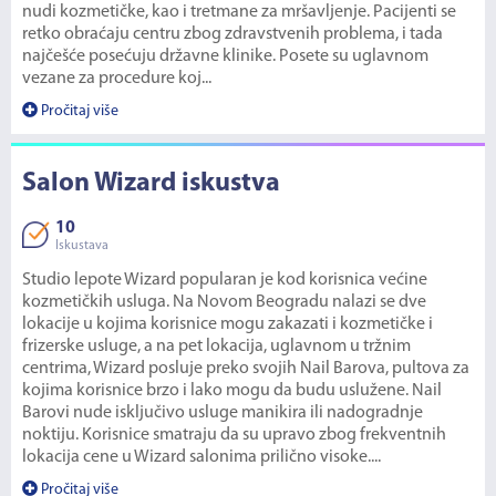
nudi kozmetičke, kao i tretmane za mršavljenje. Pacijenti se
retko obraćaju centru zbog zdravstvenih problema, i tada
najčešće posećuju državne klinike. Posete su uglavnom
vezane za procedure koj...
Pročitaj više
Salon Wizard iskustva
10
Iskustava
Studio lepote Wizard popularan je kod korisnica većine
kozmetičkih usluga. Na Novom Beogradu nalazi se dve
lokacije u kojima korisnice mogu zakazati i kozmetičke i
frizerske usluge, a na pet lokacija, uglavnom u tržnim
centrima, Wizard posluje preko svojih Nail Barova, pultova za
kojima korisnice brzo i lako mogu da budu uslužene. Nail
Barovi nude isključivo usluge manikira ili nadogradnje
noktiju. Korisnice smatraju da su upravo zbog frekventnih
lokacija cene u Wizard salonima prilično visoke....
Pročitaj više