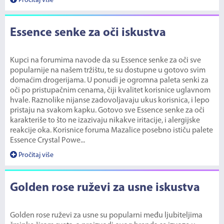
Pročitaj više
Essence senke za oči iskustva
Kupci na forumima navode da su Essence senke za oči sve
popularnije na našem tržištu, te su dostupne u gotovo svim
domaćim drogerijama. U ponudi je ogromna paleta senki za
oči po pristupačnim cenama, čiji kvalitet korisnice uglavnom
hvale. Raznolike nijanse zadovoljavaju ukus korisnica, i lepo
pristaju na svakom kapku. Gotovo sve Essence senke za oči
karakteriše to što ne izazivaju nikakve iritacije, i alergijske
reakcije oka. Korisnice foruma Mazalice posebno ističu palete
Essence Crystal Powe...
Pročitaj više
Golden rose ruževi za usne iskustva
Golden rose ruževi za usne su popularni među ljubiteljima