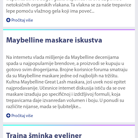
netoksičnih organskih vlakana. Ta vlakna se za naše trepavice
lepe pomoću vlažnog gela koji ima poveć...
Pročitaj više
Maybelline maskare iskustva
Na internetu vlada mišljenje da Maybelline decenijama
spada u najpopularnije brendove, a proizvodi se kupuju u
gotovo svim drogerijama. Brojne korisnice foruma smatraju
da su Maybelline maskare jedne od najboljih na tržištu.
Kultna Maybelline Great Lash maskara, još uvek nosi epitet
najprodavanije. Učesnice internet diskusija ističu da se ove
maskare izrađuju po specifičnoj i izdržljivoj formuli, koja
trepavicama daje izvanredan volumen i boju. U ponudi su
različite nijanse, mada se ljubiteljke...
Pročitaj više
Trajna šminka eyeliner