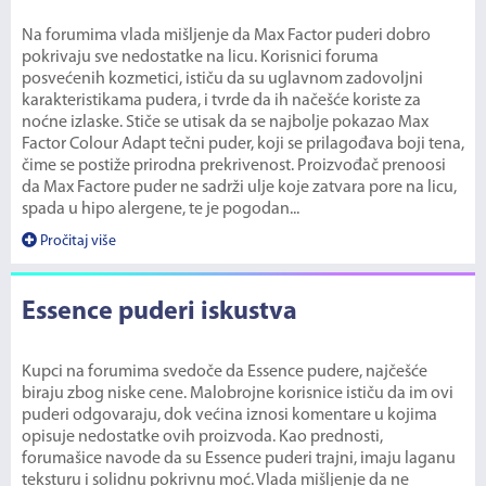
Na forumima vlada mišljenje da Max Factor puderi dobro
pokrivaju sve nedostatke na licu. Korisnici foruma
posvećenih kozmetici, ističu da su uglavnom zadovoljni
karakteristikama pudera, i tvrde da ih načešće koriste za
noćne izlaske. Stiče se utisak da se najbolje pokazao Max
Factor Colour Adapt tečni puder, koji se prilagođava boji tena,
čime se postiže prirodna prekrivenost. Proizvođač prenoosi
da Max Factore puder ne sadrži ulje koje zatvara pore na licu,
spada u hipo alergene, te je pogodan...
Pročitaj više
Essence puderi iskustva
Kupci na forumima svedoče da Essence pudere, najčešće
biraju zbog niske cene. Malobrojne korisnice ističu da im ovi
puderi odgovaraju, dok većina iznosi komentare u kojima
opisuje nedostatke ovih proizvoda. Kao prednosti,
forumašice navode da su Essence puderi trajni, imaju laganu
teksturu i solidnu pokrivnu moć. Vlada mišljenje da ne