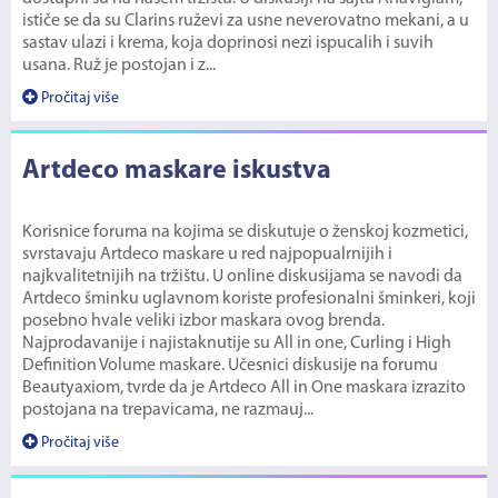
ističe se da su Clarins ruževi za usne neverovatno mekani, a u
sastav ulazi i krema, koja doprinosi nezi ispucalih i suvih
usana. Ruž je postojan i z...
Pročitaj više
Artdeco maskare iskustva
Korisnice foruma na kojima se diskutuje o ženskoj kozmetici,
svrstavaju Artdeco maskare u red najpopualrnijih i
najkvalitetnijih na tržištu. U online diskusijama se navodi da
Artdeco šminku uglavnom koriste profesionalni šminkeri, koji
posebno hvale veliki izbor maskara ovog brenda.
Najprodavanije i najistaknutije su All in one, Curling i High
Definition Volume maskare. Učesnici diskusije na forumu
Beautyaxiom, tvrde da je Artdeco All in One maskara izrazito
postojana na trepavicama, ne razmauj...
Pročitaj više