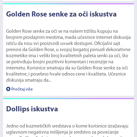
Golden Rose senke za oči iskustva
Golden Rose senke za oči se na našem tržištu kupuju na
brojnim prodajnim mestima, mada učesnice internet diskusija
ističu da nisu svi proizvodi uvuek dostupni. Oficijalni sajt
prenosi da Golden Rose, u svojoj bogatoj ponudi dekorativne
kozmetike ima i veliki broj kvalitetnih paleta senki za oči, što
se potrvđuju brojni pozitivni komentari i recenzije na
internetu. Korisnice smatraju da su Golden Rose senke za oči
kvalitetne, i posebno hvale odnos cene i kvaliteta. Učesnice
diskusija smatraju da...
Pročitaj više
Dollips iskustva
Jedno od kozmetičkih sredstava o kome korisnice izražavaju
uglavnom negativna mišljenja je sredstvo za povećanje