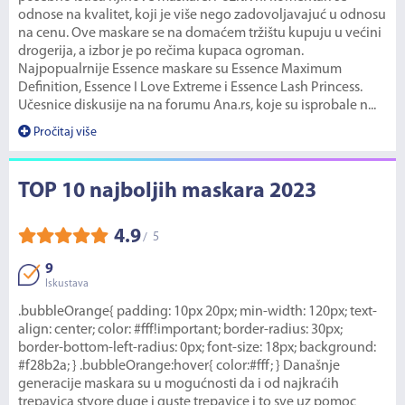
odnose na kvalitet, koji je više nego zadovoljavajuć u odnosu
na cenu. Ove maskare se na domaćem tržištu kupuju u većini
drogerija, a izbor je po rečima kupaca ogroman.
Najpopualrnije Essence maskare su Essence Maximum
Definition, Essence I Love Extreme i Essence Lash Princess.
Učesnice diskusije na na forumu Ana.rs, koje su isprobale n...
Pročitaj više
TOP 10 najboljih maskara 2023
4.9
5
/
9
Iskustava
.bubbleOrange{ padding: 10px 20px; min-width: 120px; text-
align: center; color: #fff!important; border-radius: 30px;
border-bottom-left-radius: 0px; font-size: 18px; background:
#f28b2a; } .bubbleOrange:hover{ color:#fff; } Današnje
generacije maskara su u mogućnosti da i od najkraćih
trepavica stvore duge i guste trepavice i to sve uz pomoc