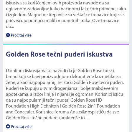
iskustva sa korišćenjem ovih proizvoda navode da su
uglavnom zadovoljne kako načinom i lakoćom primene, tako
i izgledom.Magnetne trepavice su veštačke trepavice koje se
pričvršćuju pomoću malih magnetnih traka. Ove trepavice
do...
Pročitaj više
Golden Rose tečni puderi iskustva
U online diskusijama se navodi da je Golden Rose turski
brend koji se bavi proizvodnjom dekorativne kozmetike za
žene, a kao najpopularniji se ističu Golden Rose tečni puderi.
Puderi se kupuju u svim drogerijama i bolje snabdevenim
apotekama, a izbor linija i nijansi je ogroman. Korisnici ističu
da su najpopularniji tečni puderi Golden Rose HD
Foundation High Definiton i Golden Rose 2in1 Foundation
and Concealer. Korisnice foruma Ana.rs&nbsp;ističu da sve
Golden Rose tečne pudere karakteriše to...
Pročitaj više