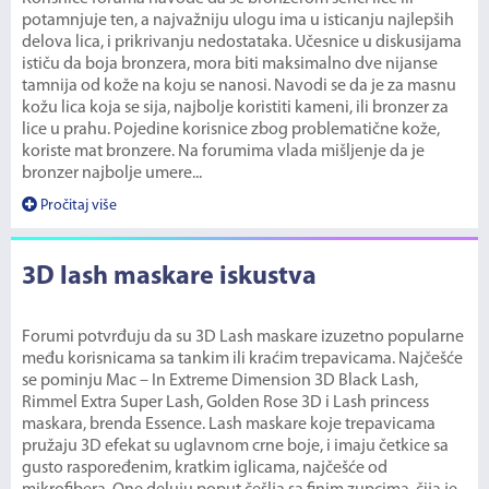
potamnjuje ten, a najvažniju ulogu ima u isticanju najlepših
delova lica, i prikrivanju nedostataka. Učesnice u diskusijama
ističu da boja bronzera, mora biti maksimalno dve nijanse
tamnija od kože na koju se nanosi. Navodi se da je za masnu
kožu lica koja se sija, najbolje koristiti kameni, ili bronzer za
lice u prahu. Pojedine korisnice zbog problematične kože,
koriste mat bronzere. Na forumima vlada mišljenje da je
bronzer najbolje umere...
Pročitaj više
3D lash maskare iskustva
Forumi potvrđuju da su 3D Lash maskare izuzetno popularne
među korisnicama sa tankim ili kraćim trepavicama. Najčešće
se pominju Mac – In Extreme Dimension 3D Black Lash,
Rimmel Extra Super Lash, Golden Rose 3D i Lash princess
maskara, brenda Essence. Lash maskare koje trepavicama
pružaju 3D efekat su uglavnom crne boje, i imaju četkice sa
gusto raspoređenim, kratkim iglicama, najčešće od