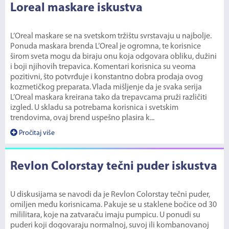
Loreal maskare iskustva
L’Oreal maskare se na svetskom tržištu svrstavaju u najbolje.
Ponuda maskara brenda L’Oreal je ogromna, te korisnice
širom sveta mogu da biraju onu koja odgovara obliku, dužini
i boji njihovih trepavica. Komentari korisnica su veoma
pozitivni, što potvrđuje i konstantno dobra prodaja ovog
kozmetičkog preparata. Vlada mišljenje da je svaka serija
L’Oreal maskara kreirana tako da trepavcama pruži različiti
izgled. U skladu sa potrebama korisnica i svetskim
trendovima, ovaj brend uspešno plasira k...
Pročitaj više
Revlon Colorstay tečni puder iskustva
U diskusijama se navodi da je Revlon Colorstay tečni puder,
omiljen među korisnicama. Pakuje se u staklene bočice od 30
mililitara, koje na zatvaraču imaju pumpicu. U ponudi su
puderi koji dogovaraju normalnoj, suvoj ili kombanovanoj