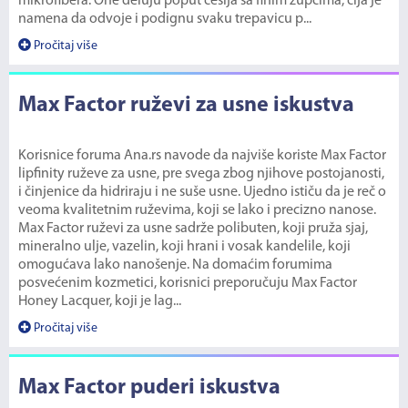
mikrofibera. One deluju poput češlja sa finim zupcima, čija je
namena da odvoje i podignu svaku trepavicu p...
Pročitaj više
Max Factor ruževi za usne iskustva
Korisnice foruma Ana.rs navode da najviše koriste Max Factor
lipfinity ruževe za usne, pre svega zbog njihove postojanosti,
i činjenice da hidriraju i ne suše usne. Ujedno ističu da je reč o
veoma kvalitetnim ruževima, koji se lako i precizno nanose.
Max Factor ruževi za usne sadrže polibuten, koji pruža sjaj,
mineralno ulje, vazelin, koji hrani i vosak kandelile, koji
omogućava lako nanošenje. Na domaćim forumima
posvećenim kozmetici, korisnici preporučuju Max Factor
Honey Lacquer, koji je lag...
Pročitaj više
Max Factor puderi iskustva