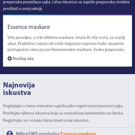
preporuka posetilaca sajta. Lična iskustva sa najviše preporuka možete
pročitati u ovoj sekciji.
Essence maskare
Vrlo povoljne, a vrlo efektne maskare. Imate ih više vrsta, za svačiji
ukus. Praktične i zaista od vaših trepavica naprave čudo. Izuzetno
pristupačna cena za ove fenomenalne maskare. Svaka preporuka.
Pročitaj više
Najnovija
iskustva
Pogledajte o čemu trenutno najviše pišu registrovani korisnici sajta.
Pročitajte njihova iskustva koja su ostavili kao komentare na članke.
Registrujte se i vi kako biste izneli svoje iskustvo.
Milica1903
pregledao
Essence maskare