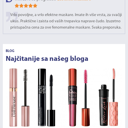
Vrlo povoljne, a vrlo efektne maskare. Imate ih više vrsta, za svačiji
ukus. Praktične i zaista od vaših trepavica naprave čudo. Izuzetno
pristupačna cena za ove fenomenalne maskare. Svaka preporuka.
BLOG
Najčitanije sa našeg bloga