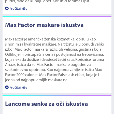
puder, rado ga kupuju opet. Korisnici foruma Lipst...
Pročitaj više
Max Factor maskare iskustva
Max Factor je američka ženska kozmetika, opisuju kao
sinonim za kvalitetne maskare. Na tržištu je u ponudi veliki
izbor Max Factor maskara različitih veličina, gustina i boja.
Odlikuje ih pristupačna cena i postojanost na trepavicama,
koja nekada dostiže i dvadeset četiri sata. Korisnice foruma
Ana.rs, ističu da su Max Factor maskare pogodne za
svakodnevnu upotrebu. Kao najpordavanije se ističu Max
Factor 2000 calorie i Max Factor False lash effect, koja je i
jedna od najpopularnijih maskara na...
Pročitaj više
Lancome senke za oči iskustva