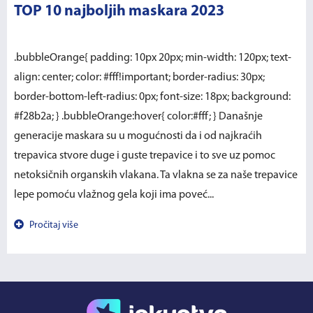
TOP 10 najboljih maskara 2023
.bubbleOrange{ padding: 10px 20px; min-width: 120px; text-
align: center; color: #fff!important; border-radius: 30px;
border-bottom-left-radius: 0px; font-size: 18px; background:
#f28b2a; } .bubbleOrange:hover{ color:#fff; } Današnje
generacije maskara su u mogućnosti da i od najkraćih
trepavica stvore duge i guste trepavice i to sve uz pomoc
netoksičnih organskih vlakana. Ta vlakna se za naše trepavice
lepe pomoću vlažnog gela koji ima poveć...
Pročitaj više