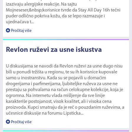
izazivaju alergijske reakcije. Na sajtu
Mojneseser,&nbsp;korisnice tvrde da Stay All Day 16h tečni
puder odlično pokriva kožu, da se lepo razmazuje i
ujednačava t...
Pročitaj više
Revlon ruževi za usne iskustva
U diskusijama se navodi da Revlon ruževi za usne dugo nisu
bili u ponudi tržišta u regionu, te su ih korisnice kupovale
samo u inostranstvu. Kada su se pojavili u domaćim
drogerijama i parfimerijama, ljubiteljke ruževa za usne ne
prestaju sa pohvalama na račun celokupne kolekcije, koja je
ogromna. Na internetu vlada mišljenje da sve linije
karakteriše postojanost, visok kvalitet, ali i visoka cena
proizvoda. Kupci smatraju da je reč o pouzdanim ruževima, a
učesnice diskusije na forumu Lipsticka...
Pročitaj više