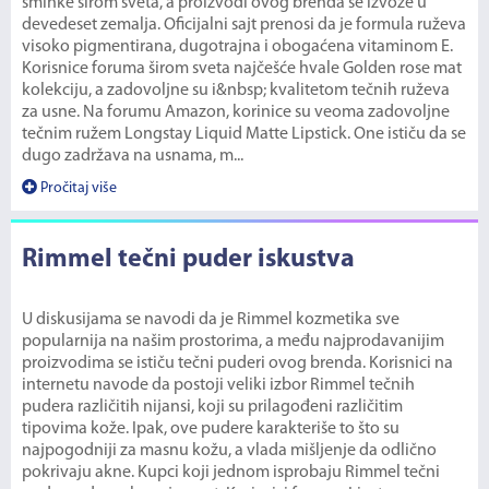
šminke širom sveta, a proizvodi ovog brenda se izvoze u
devedeset zemalja. Oficijalni sajt prenosi da je formula ruževa
visoko pigmentirana, dugotrajna i obogaćena vitaminom E.
Korisnice foruma širom sveta najčešće hvale Golden rose mat
kolekciju, a zadovoljne su i&nbsp; kvalitetom tečnih ruževa
za usne. Na forumu Amazon, korinice su veoma zadovoljne
tečnim ružem Longstay Liquid Matte Lipstick. One ističu da se
dugo zadržava na usnama, m...
Pročitaj više
Rimmel tečni puder iskustva
U diskusijama se navodi da je Rimmel kozmetika sve
popularnija na našim prostorima, a među najprodavanijim
proizvodima se ističu tečni puderi ovog brenda. Korisnici na
internetu navode da postoji veliki izbor Rimmel tečnih
pudera različitih nijansi, koji su prilagođeni različitim
tipovima kože. Ipak, ove pudere karakteriše to što su
najpogodniji za masnu kožu, a vlada mišljenje da odlično
pokrivaju akne. Kupci koji jednom isprobaju Rimmel tečni