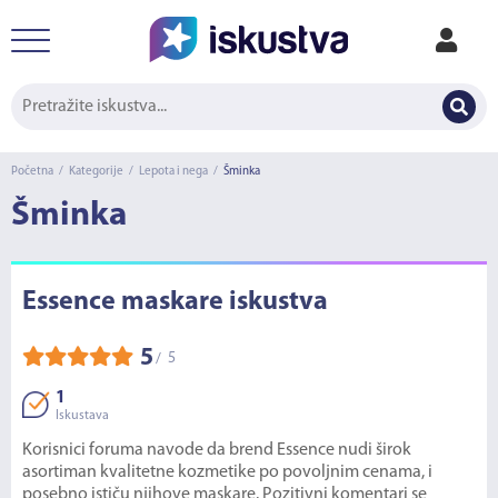
Početna
/
Kategorije
/
Lepota i nega
/
Šminka
Šminka
Essence maskare iskustva
5
5
/
1
Iskustava
Korisnici foruma navode da brend Essence nudi širok
asortiman kvalitetne kozmetike po povoljnim cenama, i
posebno ističu njihove maskare. Pozitivni komentari se