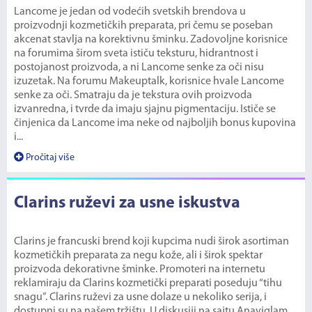
Lancome je jedan od vodećih svetskih brendova u
proizvodnji kozmetičkih preparata, pri čemu se poseban
akcenat stavlja na korektivnu šminku. Zadovoljne korisnice
na forumima širom sveta ističu teksturu, hidrantnost i
postojanost proizvoda, a ni Lancome senke za oči nisu
izuzetak. Na forumu Makeuptalk, korisnice hvale Lancome
senke za oči. Smatraju da je tekstura ovih proizvoda
izvanredna, i tvrde da imaju sjajnu pigmentaciju. Ističe se
činjenica da Lancome ima neke od najboljih bonus kupovina
i...
Pročitaj više
Clarins ruževi za usne iskustva
Clarins je francuski brend koji kupcima nudi širok asortiman
kozmetičkih preparata za negu kože, ali i širok spektar
proizvoda dekorativne šminke. Promoteri na internetu
reklamiraju da Clarins kozmetički preparati poseduju “tihu
snagu”. Clarins ruževi za usne dolaze u nekoliko serija, i
dostupni su na našem tržištu. U diskusiji na sajtu Anaviglam,