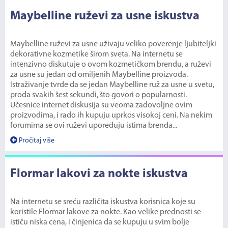
Maybelline ruževi za usne iskustva
Maybelline ruževi za usne uživaju veliko poverenje ljubiteljki
dekorativne kozmetike širom sveta. Na internetu se
intenzivno diskutuje o ovom kozmetičkom brendu, a ruževi
za usne su jedan od omiljenih Maybelline proizvoda.
Istraživanje tvrde da se jedan Maybelline ruž za usne u svetu,
proda svakih šest sekundi, što govori o popularnosti.
Učesnice internet diskusija su veoma zadovoljne ovim
proizvodima, i rado ih kupuju uprkos visokoj ceni. Na nekim
forumima se ovi ruževi upoređuju istima brenda...
Pročitaj više
Flormar lakovi za nokte iskustva
Na internetu se sreću različita iskustva korisnica koje su
koristile Flormar lakove za nokte. Kao velike prednosti se
ističu niska cena, i činjenica da se kupuju u svim bolje