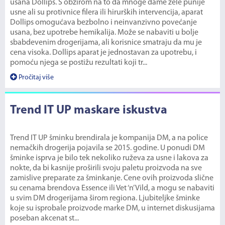
usana Dollips. S obzirom na to da mnoge dame žele punije
usne ali su protivnice filera ili hirurških intervencija, aparat
Dollips omogućava bezbolno i neinvanzivno povećanje
usana, bez upotrebe hemikalija. Može se nabaviti u bolje
sbabdevenim drogerijama, ali korisnice smatraju da mu je
cena visoka. Dollips aparat je jednostavan za upotrebu, i
pomoću njega se postižu rezultati koji tr...
Pročitaj više
Trend IT UP maskare iskustva
Trend IT UP šminku brendirala je kompanija DM, a na police
nemačkih drogerija pojavila se 2015. godine. U ponudi DM
šminke isprva je bilo tek nekoliko ruževa za usne i lakova za
nokte, da bi kasnije proširili svoju paletu proizvoda na sve
zamislive preparate za šminkanje. Cene ovih proizvoda slične
su cenama brendova Essence ili Vet ‘n’ Vild, a mogu se nabaviti
u svim DM drogerijama širom regiona. Ljubiteljke šminke
koje su isprobale proizvode marke DM, u internet diskusijama
poseban akcenat st...