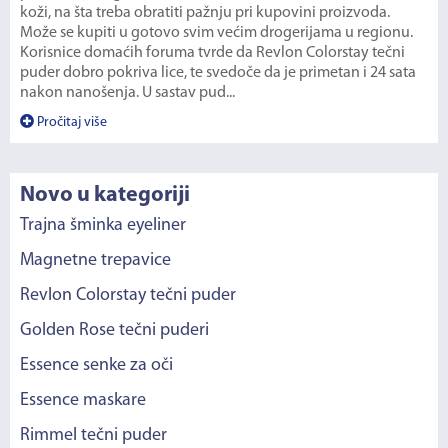
koži, na šta treba obratiti pažnju pri kupovini proizvoda.
Može se kupiti u gotovo svim većim drogerijama u regionu.
Korisnice domaćih foruma tvrde da Revlon Colorstay tečni
puder dobro pokriva lice, te svedoče da je primetan i 24 sata
nakon nanošenja. U sastav pud...
Pročitaj više
Novo u kategoriji
Trajna šminka eyeliner
Magnetne trepavice
Revlon Colorstay tečni puder
Golden Rose tečni puderi
Essence senke za oči
Essence maskare
Rimmel tečni puder