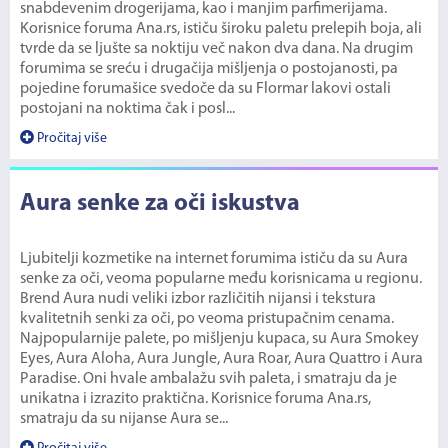
snabdevenim drogerijama, kao i manjim parfimerijama.
Korisnice foruma Ana.rs, ističu široku paletu prelepih boja, ali
tvrde da se ljušte sa noktiju več nakon dva dana. Na drugim
forumima se sreću i drugačija mišljenja o postojanosti, pa
pojedine forumašice svedoče da su Flormar lakovi ostali
postojani na noktima čak i posl...
Pročitaj više
Aura senke za oči iskustva
Ljubitelji kozmetike na internet forumima ističu da su Aura
senke za oči, veoma popularne među korisnicama u regionu.
Brend Aura nudi veliki izbor različitih nijansi i tekstura
kvalitetnih senki za oči, po veoma pristupačnim cenama.
Najpopularnije palete, po mišljenju kupaca, su Aura Smokey
Eyes, Aura Aloha, Aura Jungle, Aura Roar, Aura Quattro i Aura
Paradise. Oni hvale ambalažu svih paleta, i smatraju da je
unikatna i izrazito praktična. Korisnice foruma Ana.rs,
smatraju da su nijanse Aura se...