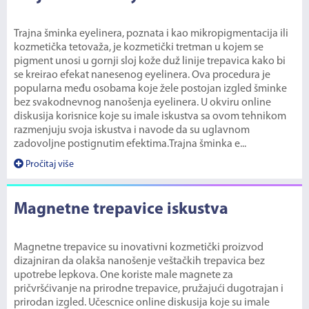
Trajna šminka eyelinera, poznata i kao mikropigmentacija ili
kozmetička tetovaža, je kozmetički tretman u kojem se
pigment unosi u gornji sloj kože duž linije trepavica kako bi
se kreirao efekat nanesenog eyelinera. Ova procedura je
popularna među osobama koje žele postojan izgled šminke
bez svakodnevnog nanošenja eyelinera. U okviru online
diskusija korisnice koje su imale iskustva sa ovom tehnikom
razmenjuju svoja iskustva i navode da su uglavnom
zadovoljne postignutim efektima.Trajna šminka e...
Pročitaj više
Magnetne trepavice iskustva
Magnetne trepavice su inovativni kozmetički proizvod
dizajniran da olakša nanošenje veštačkih trepavica bez
upotrebe lepkova. One koriste male magnete za
pričvršćivanje na prirodne trepavice, pružajući dugotrajan i
prirodan izgled. Učescnice online diskusija koje su imale