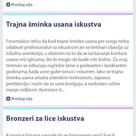
Pročitaj više
Trajna šminka usana iskustva
Forumašice ističu da kod trajne šminke usana pre svega treba
odabrati profesionalce sa iskustvom jer se tretman obavlja uz
lokalnu anesteziju, s obzirom na to da se iscrtavanje kontura
usana vrši iglicama, što bi moglo da bude vrlo bolno. Za ovaj
tretman se odlučuju najčešće žene u pedesetim i šezdesetim
godinama, kada usne gube tonus i volumen. Iako se trajna
šminka usana smatra estetskim tretmanom, zapravo
predstavlja i način da se usne koriguju, a nedostaci učine
manje vidljivim. Korisnice či...
Pročitaj više
Bronzeri za lice iskustva
Korisnice foruma navode da se bronzerom senči lice ili