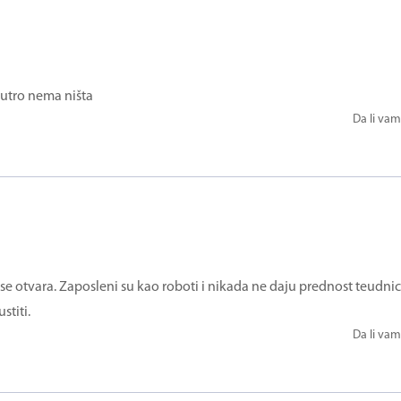
ujutro nema ništa
Da li vam
 se otvara. Zaposleni su kao roboti i nikada ne daju prednost teudn
stiti.
Da li vam