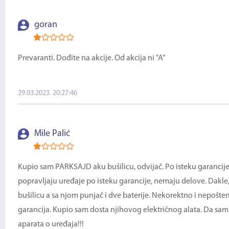
goran
Prevaranti. Dođite na akcije. Od akcija ni "A"
29.03.2023. 20:27:46
Mile Palić
Kupio sam PARKSAJD aku bušilicu, odvijač. Po isteku garancije se
popravljaju uređaje po isteku garancije, nemaju delove. Dakle
bušilicu a sa njom punjač i dve baterije. Nekorektno i nepoš
garancija. Kupio sam dosta njihovog električnog alata. Da sam 
aparata o uređaja!!!