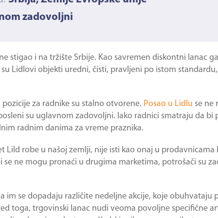
vnom zadovoljni
ne stigao i na tržište Srbije. Kao savremen diskontni lanac gar
 Lidlovi objekti uredni, čisti, pravljeni po istom standardu,
, pozicije za radnike su stalno otvorene.
Posao u Lidlu
se ne r
leni su uglavnom zadovoljni. Iako radnici smatraju da bi p
dnim radnim danima za vreme praznika.
tet Lild robe u našoj zemlji, nije isti kao onaj u prodavnicama
oji se ne mogu pronaći u drugima marketima, potrošači su zad
 im se dopadaju različite nedeljne akcije, koje obuhvataju
red toga, trgovinski lanac nudi veoma povoljne specifične ar