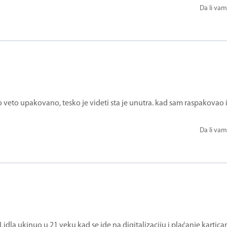
Da li vam
veto upakovano, tesko je videti sta je unutra. kad sam raspakovao i
Da li vam
idla ukinuo u 21 veku kad se ide na digitalizaciju i plaćanje karti