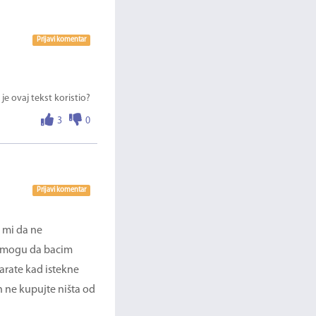
Prijavi komentar
 je ovaj tekst koristio?
3
0
Prijavi komentar
e mi da ne
ad mogu da bacim
arate kad istekne
h ne kupujte ništa od