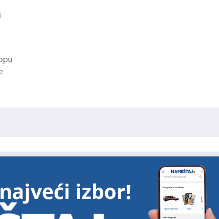
i
ropu
e