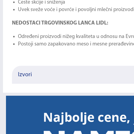
Česte skcije i sniženja
Uvek sveže voće i povrće i povoljni mlečni proizvod
NEDOSTACI TRGOVINSKOG LANCA LIDL:
Određeni proizvodi nižeg kvaliteta u odnosu na Ev
Postoji samo zapakovano meso i mesne prerađevin
Izvori