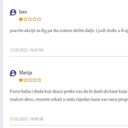
bax
pravite akcije za Bg pa šta ostane delite dalje. Ljudi dođu u 8 
12.03.2022. 16:47:50
Marija
Puno baba i deda koji skacu preko vas da bi dosli do kase koja
malom decu, mozete cekati u redu nijedan kasir vas nece propu
21.02.2022. 18:06:38