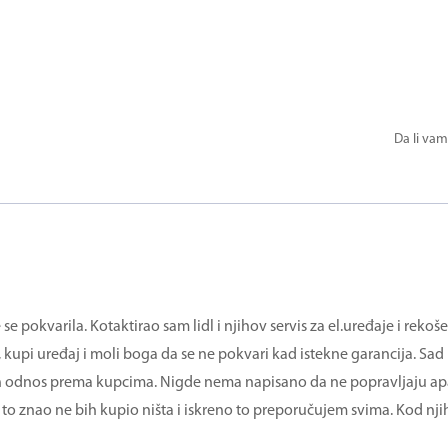
Da li vam
 pokvarila. Kotaktirao sam lidl i njihov servis za el.uređaje i rekoš
, kupi uređaj i moli boga da se ne pokvari kad istekne garancija. S
ten odnos prema kupcima. Nigde nema napisano da ne popravljaju ap
to znao ne bih kupio ništa i iskreno to preporučujem svima. Kod nji