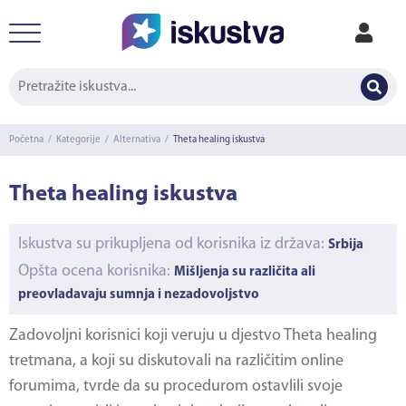
Početna
/
Kategorije
/
Alternativa
/
Theta healing iskustva
Theta healing iskustva
Iskustva su prikupljena od korisnika iz država:
Srbija
Opšta ocena korisnika:
Mišljenja su različita ali
preovladavaju sumnja i nezadovoljstvo
Zadovoljni korisnici koji veruju u djestvo
Theta healing
tretmana, a koji su diskutovali na različitim online
forumima, tvrde da su procedurom ostavlili svoje