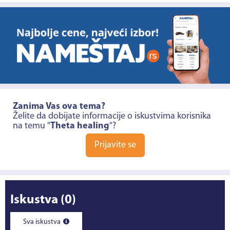
Zanima Vas ova tema?
Želite da dobijate informacije o iskustvima korisnika
na temu "
Theta healing
"?
Prijavite se
Iskustva
(0)
Sva iskustva