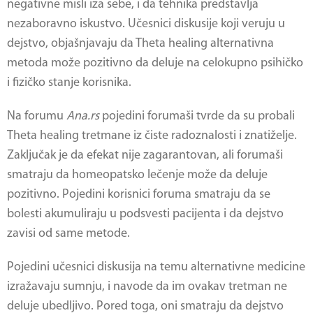
negativne misli iza sebe, i da tehnika predstavlja
nezaboravno iskustvo. Učesnici diskusije koji veruju u
dejstvo, objašnjavaju da
Theta healing
alternativna
metoda može pozitivno da deluje na celokupno psihičko
i fizičko stanje korisnika.
Na forumu
Ana.rs
pojedini forumaši tvrde da su probali
Theta healing
tretmane iz čiste radoznalosti i znatiželje.
Zaključak je da efekat nije zagarantovan, ali forumaši
smatraju da homeopatsko lečenje može da deluje
pozitivno. Pojedini korisnici foruma smatraju da se
bolesti akumuliraju u podsvesti pacijenta i da dejstvo
zavisi od same metode.
Pojedini učesnici diskusija na temu alternativne medicine
izražavaju sumnju, i navode da im ovakav tretman ne
deluje ubedljivo. Pored toga, oni smatraju da dejstvo