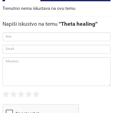
Trenutno nema iskustava na ovu temu
Napiši iskustvo na temu
"Theta healing"
★
★
★
★
★