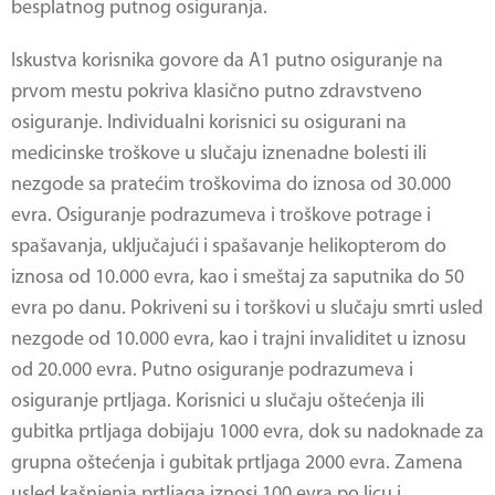
besplatnog putnog osiguranja.
Iskustva korisnika govore da A1 putno osiguranje na
prvom mestu pokriva klasično putno zdravstveno
osiguranje. Individualni korisnici su osigurani na
medicinske troškove u slučaju iznenadne bolesti ili
nezgode sa pratećim troškovima do iznosa od 30.000
evra. Osiguranje podrazumeva i troškove potrage i
spašavanja, uključajući i spašavanje helikopterom do
iznosa od 10.000 evra, kao i smeštaj za saputnika do 50
evra po danu. Pokriveni su i torškovi u slučaju smrti usled
nezgode od 10.000 evra, kao i trajni invaliditet u iznosu
od 20.000 evra. Putno osiguranje podrazumeva i
osiguranje prtljaga. Korisnici u slučaju oštećenja ili
gubitka prtljaga dobijaju 1000 evra, dok su nadoknade za
grupna oštećenja i gubitak prtljaga 2000 evra. Zamena
usled kašnjenja prtljaga iznosi 100 evra po licu i