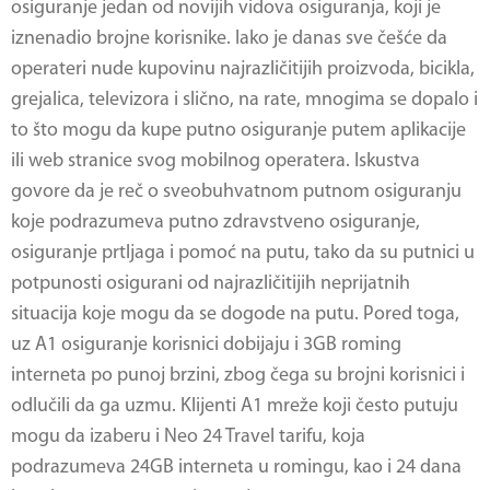
osiguranje
jedan od novijih vidova osiguranja, koji je
iznenadio brojne korisnike. Iako je danas sve češće da
operateri nude kupovinu najrazličitijih proizvoda, bicikla,
grejalica, televizora i slično, na rate, mnogima se dopalo i
to što mogu da kupe putno osiguranje putem aplikacije
ili web stranice svog mobilnog operatera. Iskustva
govore da je reč o sveobuhvatnom putnom osiguranju
koje podrazumeva putno zdravstveno osiguranje,
osiguranje prtljaga i pomoć na putu, tako da su putnici u
potpunosti osigurani od najrazličitijih neprijatnih
situacija koje mogu da se dogode na putu. Pored toga,
uz A1 osiguranje korisnici dobijaju i 3GB roming
interneta po punoj brzini, zbog čega su brojni korisnici i
odlučili da ga uzmu. Klijenti A1 mreže koji često putuju
mogu da izaberu i Neo 24 Travel tarifu, koja
podrazumeva 24GB interneta u romingu, kao i 24 dana