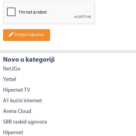
Postavi iskustvo
Novo u kategoriji
Net2Go
Yettel
Hipernet TV
A1 kućni internet
Arena Cloud
SBB raskid ugovora
Hipernet