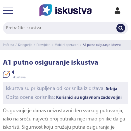
Početna
/
Kategorije
/
Provajderi
/
Mobilni operateri
/
A1 putno osiguranje iskustva
A1 putno osiguranje iskustva
4
Iskustava
Iskustva su prikupljena od korisnika iz država:
Srbija
Opšta ocena korisnika:
Korisnici su uglavnom zadovoljni
Osiguranje je danas neizostavni deo svakog putovanja,
iako na sreću najveći broj putnika nije imao prilike da ga
iskoristi. Sigurnost koju pružaju putna osiguranja je