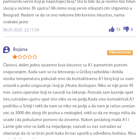
partnerski servis koji je nepistojeci broj? Sta bi bilo da je recimo bio hitan
slucaj u recimo 3h ujutru? Mi cemo ovaj servis otkazati cim stignemo u
Beograd. Nadam se da ce ovo nekome biti korisno iskustvo, nama
svakako jeste.
15
0
08.07.2025. 22:11:54
Bojana
Prijavi komentar
Članovi, delim jedno izuzetno lose iskustvo sa A1 pametnim putnim
osiguranjem. Kada sam se na letovanju u Grčkoj razbolela i dobila
visoku temperaturu pokušali smo da kontaktiramo A1 broj koji su nam
ostavili u polisi osiguranja i koji je 24sata dostupan. Niko se nije javio 45
min. samo operater koji te navodi na čekanje. Pozvala sam kasnije opet
isto,sutradan ujutru opet isto niko se ne javlja.Kada smo kontaktirali A1
podršku u Srbiji i rekli da nam se niko ne javlja a da nam je račun uvećan
vec za 3000 din zbog tih poziva u nedogled, rekli su da ne mogu ništa da
urade i da pokušamo ponovo da zovemo. Nakon poslatog maila A1 i
Lamie gde smo se žalili na nejavljanje, nazvali su nas sutradan uz
obećanje da će se brzo javiti kako bi nas uputili u određenu bolnicu. Nisu