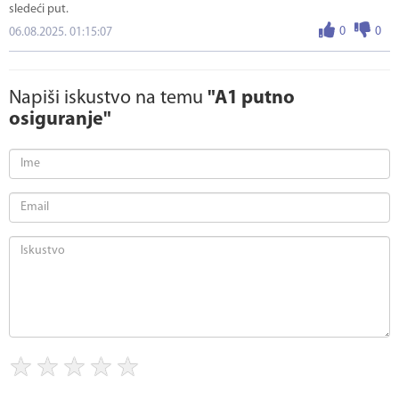
sledeći put.
0
0
06.08.2025. 01:15:07
Napiši iskustvo na temu
"A1 putno
osiguranje"
★
★
★
★
★