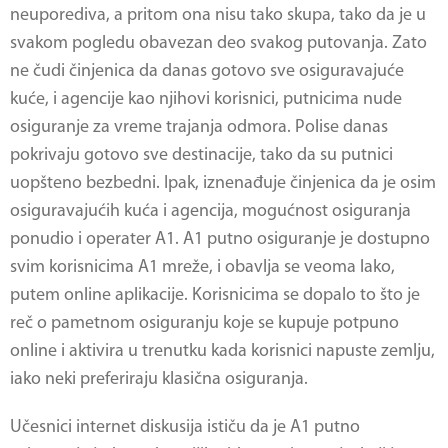
neuporediva, a pritom ona nisu tako skupa, tako da je u
svakom pogledu obavezan deo svakog putovanja. Zato
ne čudi činjenica da danas gotovo sve osiguravajuće
kuće, i agencije kao njihovi korisnici, putnicima nude
osiguranje za vreme trajanja odmora. Polise danas
pokrivaju gotovo sve destinacije, tako da su putnici
uopšteno bezbedni. Ipak, iznenađuje činjenica da je osim
osiguravajućih kuća i agencija, mogućnost osiguranja
ponudio i operater A1.
A1 putno osiguranje
je dostupno
svim korisnicima A1 mreže, i obavlja se veoma lako,
putem online aplikacije. Korisnicima se dopalo to što je
reč o pametnom osiguranju koje se kupuje potpuno
online i aktivira u trenutku kada korisnici napuste zemlju,
iako neki preferiraju klasična osiguranja.
Učesnici internet diskusija ističu da je
A1 putno