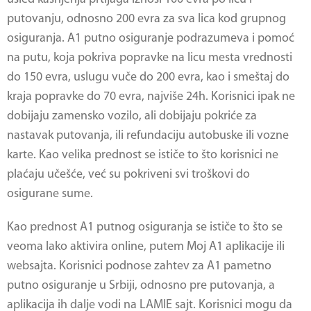
putovanju, odnosno 200 evra za sva lica kod grupnog
osiguranja. A1 putno osiguranje podrazumeva i pomoć
na putu, koja pokriva popravke na licu mesta vrednosti
do 150 evra, uslugu vuče do 200 evra, kao i smeštaj do
kraja popravke do 70 evra, najviše 24h. Korisnici ipak ne
dobijaju zamensko vozilo, ali dobijaju pokriće za
nastavak putovanja, ili refundaciju autobuske ili vozne
karte. Kao velika prednost se ističe to što korisnici ne
plaćaju učešće, već su pokriveni svi troškovi do
osigurane sume.
Kao prednost
A1 putnog osiguranja
se ističe to što se
veoma lako aktivira online, putem Moj A1 aplikacije ili
websajta. Korisnici podnose zahtev za A1 pametno
putno osiguranje u Srbiji, odnosno pre putovanja, a
aplikacija ih dalje vodi na LAMIE sajt. Korisnici mogu da