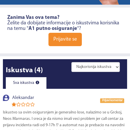
Zanima Vas ova tema?
Želite da dobijate informacije o iskustvima korisnika
na temu "
A1 putno osiguranje
"?
Prijavite se
Iskustva
(4)
Sva iskustva
Aleksandar
Prijavi komentar
Iskustvo sa ovim osigursnjem je generalno lose, nalazimo se u Grckoj,
Neos Marmaras. I sreca je da nismo imali veci problem jer call centar za
prijavu incidenta radi od 9-17h !? a automat nas je prebacio na navodni