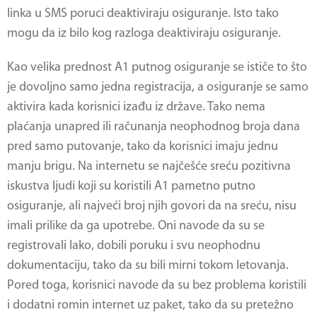
linka u SMS poruci deaktiviraju osiguranje. Isto tako
mogu da iz bilo kog razloga deaktiviraju osiguranje.
Kao velika prednost A1 putnog osiguranje se ističe to što
je dovoljno samo jedna registracija, a osiguranje se samo
aktivira kada korisnici izađu iz države. Tako nema
plaćanja unapred ili računanja neophodnog broja dana
pred samo putovanje, tako da korisnici imaju jednu
manju brigu. Na internetu se najčešće sreću pozitivna
iskustva ljudi koji su koristili A1 pametno putno
osiguranje, ali najveći broj njih govori da na sreću, nisu
imali prilike da ga upotrebe. Oni navode da su se
registrovali lako, dobili poruku i svu neophodnu
dokumentaciju, tako da su bili mirni tokom letovanja.
Pored toga, korisnici navode da su bez problema koristili
i dodatni romin internet uz paket, tako da su pretežno