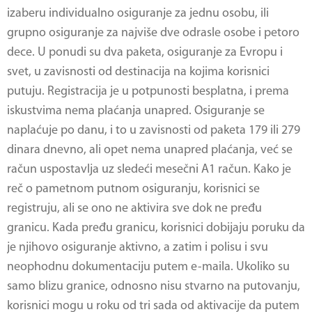
izaberu individualno osiguranje za jednu osobu, ili
grupno osiguranje za najviše dve odrasle osobe i petoro
dece. U ponudi su dva paketa, osiguranje za Evropu i
svet, u zavisnosti od destinacija na kojima korisnici
putuju. Registracija je u potpunosti besplatna, i prema
iskustvima nema plaćanja unapred. Osiguranje se
naplaćuje po danu, i to u zavisnosti od paketa 179 ili 279
dinara dnevno, ali opet nema unapred plaćanja, već se
račun uspostavlja uz sledeći mesečni A1 račun. Kako je
reč o pametnom putnom osiguranju, korisnici se
registruju, ali se ono ne aktivira sve dok ne pređu
granicu. Kada pređu granicu, korisnici dobijaju poruku da
je njihovo osiguranje aktivno, a zatim i polisu i svu
neophodnu dokumentaciju putem e-maila. Ukoliko su
samo blizu granice, odnosno nisu stvarno na putovanju,
korisnici mogu u roku od tri sada od aktivacije da putem