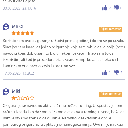
se javili više uopšte.
7
0
30.07.2025. 23:17:16
Mirko
Prijavi komentar
Koristio sam ovo osiguranje u Budvi prosle godine, i dobro se pokazalo.
Slucajno sam imao jos jedno osiguranje koje sam mislio da je bolje (necu
navoditi koje, dobio sam to bio u nekom paketu) i hteo sam to da
iskoristim, ali kod je procedura bila uzasno komplikovana. Preko ovih
Lamie sam vrlo brzo zavrsio i korektno sve
1
2
17.06.2025. 13:20:21
Miki
Prijavi komentar
Osiguranje se navodno aktivira čim se uđe u roming. U ispostavljenom
računu ispada kao da smo bili samo dva dana u romingu. Nedaj bože da
nam je stvarno trebalo osiguranje. Naravno, deaktiviranje opcije
pametnog osiguranja u aplikaciji je nemoguća misija. Ovo mi je nauk za