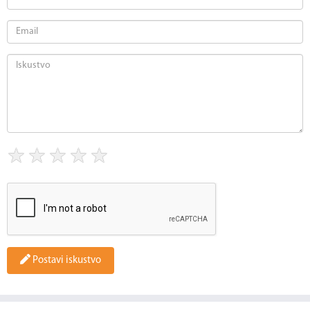
★
★
★
★
★
Postavi iskustvo