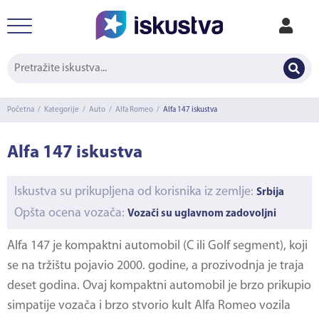
Početna
/
Kategorije
/
Auto
/
Alfa Romeo
/
Alfa 147 iskustva
Alfa 147 iskustva
Iskustva su prikupljena od korisnika iz zemlje:
Srbija
Opšta ocena vozača:
Vozači su uglavnom zadovoljni
Alfa 147
je kompaktni automobil (C ili Golf segment), koji
se na tržištu pojavio 2000. godine, a prozivodnja je traja
deset godina. Ovaj kompaktni automobil je brzo prikupio
simpatije vozača i brzo stvorio kult Alfa Romeo vozila