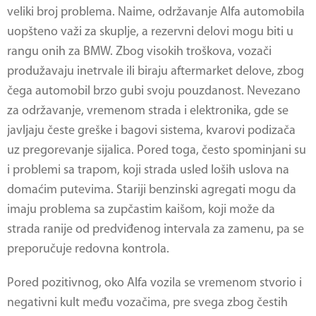
veliki broj problema. Naime, održavanje Alfa automobila
uopšteno važi za skuplje, a rezervni delovi mogu biti u
rangu onih za BMW. Zbog visokih troškova, vozači
produžavaju inetrvale ili biraju aftermarket delove, zbog
čega automobil brzo gubi svoju pouzdanost. Nevezano
za održavanje, vremenom strada i elektronika, gde se
javljaju česte greške i bagovi sistema, kvarovi podizača
uz pregorevanje sijalica. Pored toga, često spominjani su
i problemi sa trapom, koji strada usled loših uslova na
domaćim putevima. Stariji benzinski agregati mogu da
imaju problema sa zupčastim kaišom, koji može da
strada ranije od predviđenog intervala za zamenu, pa se
preporučuje redovna kontrola.
Pored pozitivnog, oko Alfa vozila se vremenom stvorio i
negativni kult među vozačima, pre svega zbog čestih