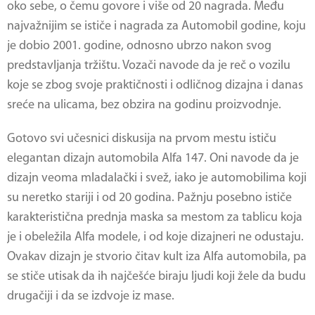
oko sebe, o čemu govore i više od 20 nagrada. Među
najvažnijim se ističe i nagrada za Automobil godine, koju
je dobio 2001. godine, odnosno ubrzo nakon svog
predstavljanja tržištu. Vozači navode da je reč o vozilu
koje se zbog svoje praktičnosti i odličnog dizajna i danas
sreće na ulicama, bez obzira na godinu proizvodnje.
Gotovo svi učesnici diskusija na prvom mestu ističu
elegantan dizajn automobila
Alfa 147
. Oni navode da je
dizajn veoma mladalački i svež, iako je automobilima koji
su neretko stariji i od 20 godina. Pažnju posebno ističe
karakteristična prednja maska sa mestom za tablicu koja
je i obeležila Alfa modele, i od koje dizajneri ne odustaju.
Ovakav dizajn je stvorio čitav kult iza Alfa automobila, pa
se stiče utisak da ih najčešće biraju ljudi koji žele da budu
drugačiji i da se izdvoje iz mase.