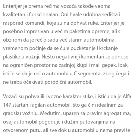
Enterijer je prema rečima vozača takođe veoma
kvalitetan i funkcionalan. Oni hvale udobna sedišta i
raspored komandi, koje su na dohvat ruke. Enterijer je
posebno impresivan u većim paketima opreme, ali s
obzirom da je reč o sada već starim automobilma,
vremenom počinje da se čuje pucketanje i krckanje
plastike u vožnji. Nešto negativniji komentari se odnose
na ograničen prostor na zadnjoj klupi i mali gepek. Ipak,
ističe se da je reč o automobilu C segmenta, zbog čega i
ne treba očekivati porodični automobil.
Vozači su pohvalili i vozne karakteristike, i ističu da je
Alfa
147
startan i agilan automobil, što ga čini idealnim za
gradsku vožnju. Međutim, uparen sa pravim agregatima,
ovaj automobil pogoduje i dužim putovanjima na
otvorenom putu, ali sve dok u automobilu nema previše