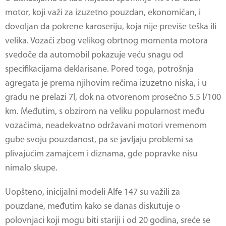
motor, koji važi za izuzetno pouzdan, ekonomičan, i
dovoljan da pokrene karoseriju, koja nije previše teška ili
velika. Vozači zbog velikog obrtnog momenta motora
svedoče da automobil pokazuje veću snagu od
specifikacijama deklarisane. Pored toga, potrošnja
agregata je prema njihovim rečima izuzetno niska, i u
gradu ne prelazi 7l, dok na otvorenom prosečno 5.5 l/100
km. Međutim, s obzirom na veliku popularnost među
vozačima, neadekvatno održavani motori vremenom
gube svoju pouzdanost, pa se javljaju problemi sa
plivajućim zamajcem i diznama, gde popravke nisu
nimalo skupe.
Uopšteno, inicijalni modeli
Alfe 147
su važili za
pouzdane, međutim kako se danas diskutuje o
polovnjaci koji mogu biti stariji i od 20 godina, sreće se