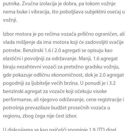
putnika. Zvučna izolacija je dobra, pa tokom vožnje
nema buke i vibracija, što poboljšava subjektini osećaj u
vožnji.
Izbor motora je po rečima vozača prilično ograničen, ali
vlada mišljenje da ima motora koji će zadovoljiti svačije
potrebe. Benzinski 1.6 i 2.0 agregati se opisuju kao
elastični i povoljniji za održavanje. Manji, 1.6 agregat
biraju nezahtevni vozači za pretežno gradsku vožnju,
gde pokazuje odličnu ekonomičnost, dok je 2.0 agregat
pogodniji za ljubitelje većih brzina. U ponudi je i 3.2
benzinski agregat za vozače koji očekuju visoke
performanse, ali njegovo održavanje, cene registracije i
potrošnja prevazilaze budžet prosečnih vozača u
regionu, zbog čega nije čest izbor.
U diskusijama se kao najčešći spominje 1.9 JTD dizel