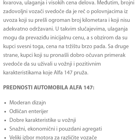
kvarova, ulaganja i visokih cena delova. Međutim, brojni
zadovoljni vozači svedoče da je reč o polovnjacima iz
uvoza koji su prešli ogroman broj kilometara i koji nisu
adekvatno održavani. U takvim slučajevima, ulaganja
mogu da prevaziđu inicijalnu cenu, a s obzirom da su
kupci svesni toga, cena na tržištu brzo pada. Sa druge
strane, kupci koji su pronašli dobro očuvan primerak
svedoče da su uživali u vožnji i pozitivnim
karakteristikama koje Alfa 147 pruža.
PREDNOSTI AUTOMOBILA ALFA 147:
Moderan dizajn
Odličan enterijer
Dobre karakteristike u vožnji
Snažni, ekonomični i pouzdani agregati
Veliki izbor motora za različite vozače