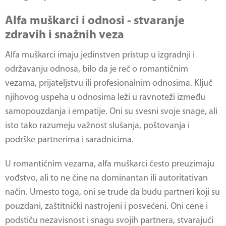
Alfa muškarci i odnosi - stvaranje
zdravih i snažnih veza
Alfa muškarci imaju jedinstven pristup u izgradnji i
održavanju odnosa, bilo da je reč o romantičnim
vezama, prijateljstvu ili profesionalnim odnosima. Ključ
njihovog uspeha u odnosima leži u ravnoteži između
samopouzdanja i empatije. Oni su svesni svoje snage, ali
isto tako razumeju važnost slušanja, poštovanja i
podrške partnerima i saradnicima.
U romantičnim vezama, alfa muškarci često preuzimaju
vođstvo, ali to ne čine na dominantan ili autoritativan
način. Umesto toga, oni se trude da budu partneri koji su
pouzdani, zaštitnički nastrojeni i posvećeni. Oni cene i
podstiču nezavisnost i snagu svojih partnera, stvarajući