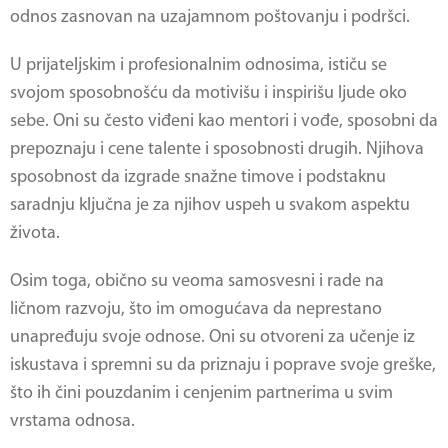
odnos zasnovan na uzajamnom poštovanju i podršci.
U prijateljskim i profesionalnim odnosima, ističu se
svojom sposobnošću da motivišu i inspirišu ljude oko
sebe. Oni su često viđeni kao mentori i vođe, sposobni da
prepoznaju i cene talente i sposobnosti drugih. Njihova
sposobnost da izgrade snažne timove i podstaknu
saradnju ključna je za njihov uspeh u svakom aspektu
života.
Osim toga, obično su veoma samosvesni i rade na
ličnom razvoju, što im omogućava da neprestano
unapređuju svoje odnose. Oni su otvoreni za učenje iz
iskustava i spremni su da priznaju i poprave svoje greške,
što ih čini pouzdanim i cenjenim partnerima u svim
vrstama odnosa.