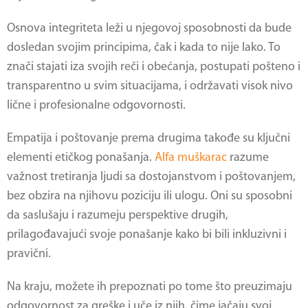
Osnova integriteta leži u njegovoj sposobnosti da bude
dosledan svojim principima, čak i kada to nije lako. To
znači stajati iza svojih reči i obećanja, postupati pošteno i
transparentno u svim situacijama, i održavati visok nivo
lične i profesionalne odgovornosti.
Empatija i poštovanje prema drugima takođe su ključni
elementi etičkog ponašanja.
Alfa muškarac
razume
važnost tretiranja ljudi sa dostojanstvom i poštovanjem,
bez obzira na njihovu poziciju ili ulogu. Oni su sposobni
da saslušaju i razumeju perspektive drugih,
prilagođavajući svoje ponašanje kako bi bili inkluzivni i
pravični.
Na kraju, možete ih prepoznati po tome što preuzimaju
odgovornost za greške i uče iz njih, čime jačaju svoj