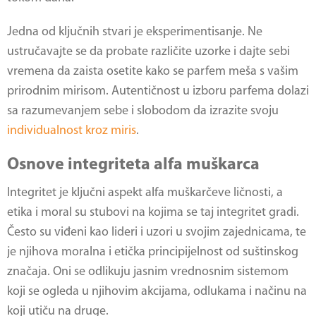
Jedna od ključnih stvari je eksperimentisanje. Ne
ustručavajte se da probate različite uzorke i dajte sebi
vremena da zaista osetite kako se parfem meša s vašim
prirodnim mirisom. Autentičnost u izboru parfema dolazi
sa razumevanjem sebe i slobodom da izrazite svoju
individualnost kroz miris
.
Osnove integriteta alfa muškarca
Integritet je ključni aspekt alfa muškarčeve ličnosti, a
etika i moral su stubovi na kojima se taj integritet gradi.
Često su viđeni kao lideri i uzori u svojim zajednicama, te
je njihova moralna i etička principijelnost od suštinskog
značaja. Oni se odlikuju jasnim vrednosnim sistemom
koji se ogleda u njihovim akcijama, odlukama i načinu na
koji utiču na druge.