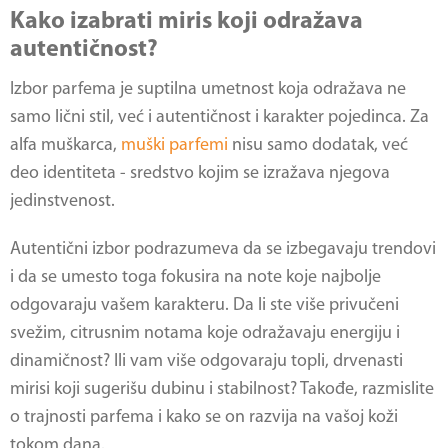
Kako izabrati miris koji odražava
autentičnost?
Izbor parfema je suptilna umetnost koja odražava ne
samo lični stil, već i autentičnost i karakter pojedinca. Za
alfa muškarca,
muški parfemi
nisu samo dodatak, već
deo identiteta - sredstvo kojim se izražava njegova
jedinstvenost.
Autentični izbor podrazumeva da se izbegavaju trendovi
i da se umesto toga fokusira na note koje najbolje
odgovaraju vašem karakteru. Da li ste više privučeni
svežim, citrusnim notama koje odražavaju energiju i
dinamičnost? Ili vam više odgovaraju topli, drvenasti
mirisi koji sugerišu dubinu i stabilnost? Takođe, razmislite
o trajnosti parfema i kako se on razvija na vašoj koži
tokom dana.