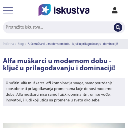
Početna
/
Blog
/
Alfa muškarci u modernom dobu - ključ u prilagođavanju i dominaciji!
Alfa muškarci u modernom dobu -
ključ u prilagođavanju i dominaciji!
U suštini alfa muškarca leži kombinacija snage, samopouzdanja i
sposobnosti prilagođavanja promenama koje donosi moderno
doba. Alfa muškarci nisu samo fizički dominantni, oni su vođe,
inovatori, i ljudi koji utiču na promene u svetu oko sebe.