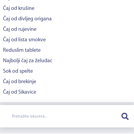
Čaj od krušine
Čaj od divljeg origana
Čaj od rujevine
Čaj od lista smokve
Reduslim tablete
Najbolji čaj za želudac
Sok od spelte
Čaj od brekinje
Čaj od Sikavice