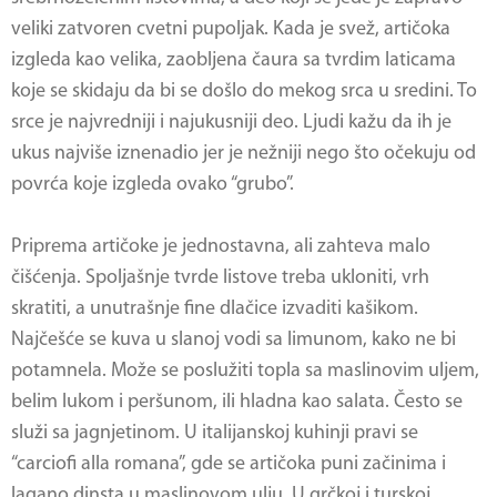
veliki zatvoren cvetni pupoljak. Kada je svež, artičoka
izgleda kao velika, zaobljena čaura sa tvrdim laticama
koje se skidaju da bi se došlo do mekog srca u sredini. To
srce je najvredniji i najukusniji deo. Ljudi kažu da ih je
ukus najviše iznenadio jer je nežniji nego što očekuju od
povrća koje izgleda ovako “grubo”.
Priprema artičoke je jednostavna, ali zahteva malo
čišćenja. Spoljašnje tvrde listove treba ukloniti, vrh
skratiti, a unutrašnje fine dlačice izvaditi kašikom.
Najčešće se kuva u slanoj vodi sa limunom, kako ne bi
potamnela. Može se poslužiti topla sa maslinovim uljem,
belim lukom i peršunom, ili hladna kao salata. Često se
služi sa jagnjetinom. U italijanskoj kuhinji pravi se
“carciofi alla romana”, gde se artičoka puni začinima i
lagano dinsta u maslinovom ulju. U grčkoj i turskoj