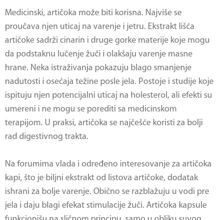
Medicinski, artičoka može biti korisna. Najviše se
proučava njen uticaj na varenje i jetru. Ekstrakt lišća
artičoke sadrži cinarin i druge gorke materije koje mogu
da podstaknu lučenje žuči i olakšaju varenje masne
hrane. Neka istraživanja pokazuju blago smanjenje
nadutosti i osećaja težine posle jela. Postoje i studije koje
ispituju njen potencijalni uticaj na holesterol, ali efekti su
umereni i ne mogu se porediti sa medicinskom
terapijom. U praksi, artičoka se najčešće koristi za bolji
rad digestivnog trakta.
Na forumima vlada i određeno interesovanje za artičoka
kapi, što je biljni ekstrakt od listova artičoke, dodatak
ishrani za bolje varenje. Obično se razblažuju u vodi pre
jela i daju blagi efekat stimulacije žuči. Artičoka kapsule
funkcionišu na sličnom principu, samo u obliku suvog