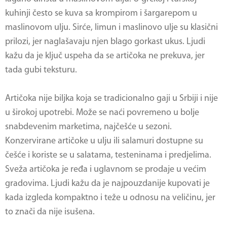
kuhinji često se kuva sa krompirom i šargarepom u
maslinovom ulju. Sirće, limun i maslinovo ulje su klasični
prilozi, jer naglašavaju njen blago gorkast ukus. Ljudi
kažu da je ključ uspeha da se artičoka ne prekuva, jer
tada gubi teksturu.
Artičoka nije biljka koja se tradicionalno gaji u Srbiji i nije
u širokoj upotrebi. Može se naći povremeno u bolje
snabdevenim marketima, najčešće u sezoni.
Konzervirane artičoke u ulju ili salamuri dostupne su
češće i koriste se u salatama, testeninama i predjelima.
Sveža artičoka je ređa i uglavnom se prodaje u većim
gradovima. Ljudi kažu da je najpouzdanije kupovati je
kada izgleda kompaktno i teže u odnosu na veličinu, jer
to znači da nije isušena.