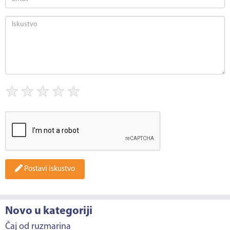
★
★
★
★
★
Postavi iskustvo
Novo u kategoriji
Čaj od ruzmarina