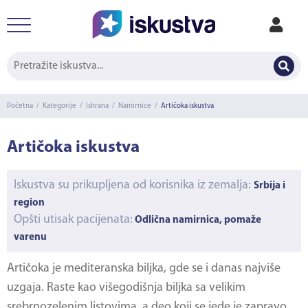
Početna
/
Kategorije
/
Ishrana
/
Namirnice
/
Artičoka iskustva
Artičoka iskustva
Iskustva su prikupljena od korisnika iz zemalja:
Srbija i
region
Opšti utisak pacijenata:
Odlična namirnica, pomaže
varenu
Artičoka je mediteranska biljka, gde se i danas najviše
uzgaja. Raste kao višegodišnja biljka sa velikim
srebrnozelenim listovima, a deo koji se jede je zapravo