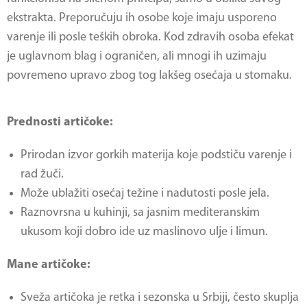
ekstrakta. Preporučuju ih osobe koje imaju usporeno
varenje ili posle teških obroka. Kod zdravih osoba efekat
je uglavnom blag i ograničen, ali mnogi ih uzimaju
povremeno upravo zbog tog lakšeg osećaja u stomaku.
Prednosti artičoke:
Prirodan izvor gorkih materija koje podstiču varenje i
rad žuči.
Može ublažiti osećaj težine i nadutosti posle jela.
Raznovrsna u kuhinji, sa jasnim mediteranskim
ukusom koji dobro ide uz maslinovo ulje i limun.
Mane artičoke:
Sveža artičoka je retka i sezonska u Srbiji, često skuplja