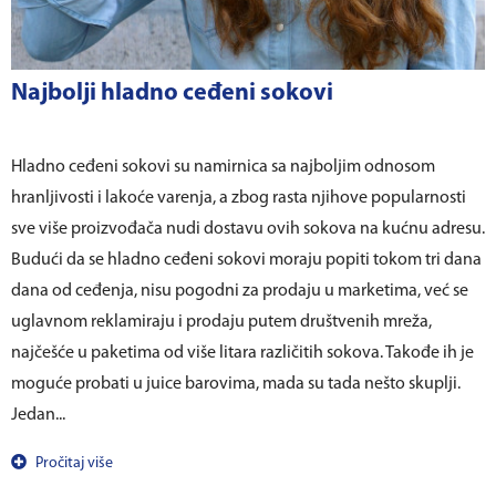
Najbolji hladno ceđeni sokovi
Hladno ceđeni sokovi su namirnica sa najboljim odnosom
hranljivosti i lakoće varenja, a zbog rasta njihove popularnosti
sve više proizvođača nudi dostavu ovih sokova na kućnu adresu.
Budući da se hladno ceđeni sokovi moraju popiti tokom tri dana
dana od ceđenja, nisu pogodni za prodaju u marketima, već se
uglavnom reklamiraju i prodaju putem društvenih mreža,
najčešće u paketima od više litara različitih sokova. Takođe ih je
moguće probati u juice barovima, mada su tada nešto skuplji.
Jedan...
Pročitaj više