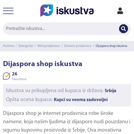
Početna
/
Kategorije
/
Web prodavnice
/
Domaće prodavnice
/
Dijaspora shop iskustva
Dijaspora shop iskustva
26
Iskustava
Iskustva su prikupljena od kupaca iz država:
Srbija
Opšta ocena kupaca:
Kupci su veoma zadovoljni
Dijaspora shop je internet prodavnica robe široke
namene, koja našim ljudima iz dijaspore nudi pouzdanu i
sigurnu kupovinu proizvoda iz Srbije. Ova inovativna