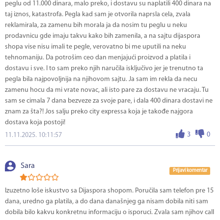
peglu od 11.000 dinara, malo preko, i dostavu su naplatili 400 dinara na
taj iznos, katastrofa. Pegla kad sam je otvorila naprsla cela, zvala
reklamirala, za zamenu bih morala ja da nosim tu peglu u neku
prodavnicu gde imaju takvu kako bih zamenila, a na sajtu dijaspora
shopa vise nisu imali te pegle, verovatno bi me uputili na neku
tehnomaniju. Da potrošim ceo dan menjajući proizvod a platila i
dostavu i sve. I to sam preko njih naručila isključivo jer je trenutno ta
pegla bila najpovoljnija na njihovom sajtu. Ja sam im rekla da necu
zamenu hocu da mi vrate novac, ali isto pare za dostavu ne vracaju. Tu
sam se cimala 7 dana bezveze za svoje pare, i dala 400 dinara dostavi ne
znam za šta?! Jos salju preko city expressa koja je takođe najgora
dostava koja postoji!
3
0
11.11.2025. 10:11:57
Sara
Prijavi komentar
Izuzetno loše iskustvo sa Dijaspora shopom. Poručila sam telefon pre 15
dana, uredno ga platila, a do dana današnjeg ga nisam dobila niti sam
dobila bilo kakvu konkretnu informaciju o isporuci. Zvala sam njihov call