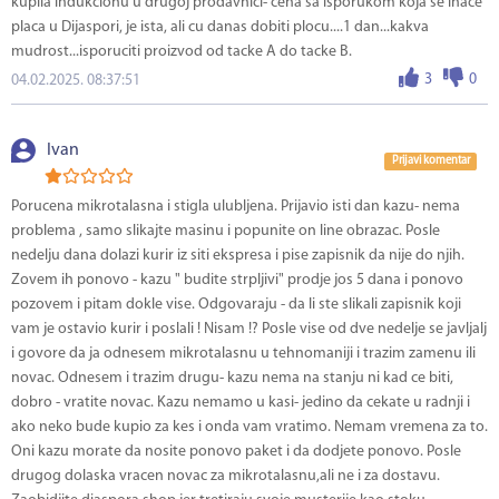
kupila indukcionu u drugoj prodavnici- cena sa isporukom koja se inace
placa u Dijaspori, je ista, ali cu danas dobiti plocu....1 dan...kakva
mudrost...isporuciti proizvod od tacke A do tacke B.
3
0
04.02.2025. 08:37:51
Ivan
Prijavi komentar
Porucena mikrotalasna i stigla ulubljena. Prijavio isti dan kazu- nema
problema , samo slikajte masinu i popunite on line obrazac. Posle
nedelju dana dolazi kurir iz siti ekspresa i pise zapisnik da nije do njih.
Zovem ih ponovo - kazu " budite strpljivi" prodje jos 5 dana i ponovo
pozovem i pitam dokle vise. Odgovaraju - da li ste slikali zapisnik koji
vam je ostavio kurir i poslali ! Nisam !? Posle vise od dve nedelje se javljalj
i govore da ja odnesem mikrotalasnu u tehnomaniji i trazim zamenu ili
novac. Odnesem i trazim drugu- kazu nema na stanju ni kad ce biti,
dobro - vratite novac. Kazu nemamo u kasi- jedino da cekate u radnji i
ako neko bude kupio za kes i onda vam vratimo. Nemam vremena za to.
Oni kazu morate da nosite ponovo paket i da dodjete ponovo. Posle
drugog dolaska vracen novac za mikrotalasnu,ali ne i za dostavu.