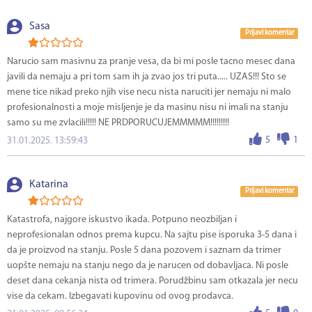
Sasa
Prijavi komentar
Narucio sam masivnu za pranje vesa, da bi mi posle tacno mesec dana
javili da nemaju a pri tom sam ih ja zvao jos tri puta..... UZAS!!! Sto se
mene tice nikad preko njih vise necu nista naruciti jer nemaju ni malo
profesionalnosti a moje misljenje je da masinu nisu ni imali na stanju
samo su me zvlacili!!!!! NE PRDPORUCUJEMMMMM!!!!!!!!!
5
1
31.01.2025. 13:59:43
Katarina
Prijavi komentar
Katastrofa, najgore iskustvo ikada. Potpuno neozbiljan i
neprofesionalan odnos prema kupcu. Na sajtu pise isporuka 3-5 dana i
da je proizvod na stanju. Posle 5 dana pozovem i saznam da trimer
uopšte nemaju na stanju nego da je narucen od dobavljaca. Ni posle
deset dana cekanja nista od trimera. Porudžbinu sam otkazala jer necu
vise da cekam. Izbegavati kupovinu od ovog prodavca.