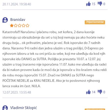
15
0
20.11.2024. 19:58:40
Branislav
Prijavi komentar
Katastrofa!!! Naručenu i plaćenu robu, set kofera, 2 dana kasnije
storniraju uz obrazloženje da set u toj boji nemaju pa ako hoćete neku
drugu boju... ok prihvatim, plaćeno je već. Rok isporuke do 7 radnih
dana. Naravno 9-ti radni dan jedva ulazim u trag pošiljci, D-Express po
njihovom izboru a tek su oni priča za sebe, koji me ubeđuju da kod njih
isporuke idu DANAS za SUTRA. Pošiljka je preuzeta 10.07. a 12.07. joj
ulazim u trag (naravno nije isporučena 11.07. kako me ubeđuju da rade)
da bi nakon provere kada će moći da je isporuče u što kraćem roku rekli
da robu mogu isporučiti 15.07. Znači ne DANAS za SUTRA nego
POČETAK NEDELJE za KRAJ NEDELJE. Ako je to poslovnost njihovog
lanca svaka im čast. NULA.
14
0
12.07.2023. 13:55:48
Vladimir Sklopić