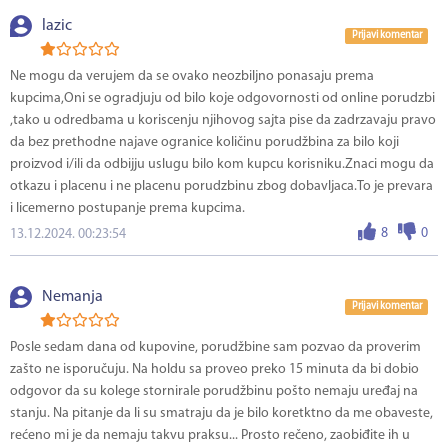
lazic
Prijavi komentar
Ne mogu da verujem da se ovako neozbiljno ponasaju prema
kupcima,Oni se ogradjuju od bilo koje odgovornosti od online porudzbi
,tako u odredbama u koriscenju njihovog sajta pise da zadrzavaju pravo
da bez prethodne najave ogranice količinu porudžbina za bilo koji
proizvod i/ili da odbijju uslugu bilo kom kupcu korisniku.Znaci mogu da
otkazu i placenu i ne placenu porudzbinu zbog dobavljaca.To je prevara
i licemerno postupanje prema kupcima.
8
0
13.12.2024. 00:23:54
Nemanja
Prijavi komentar
Posle sedam dana od kupovine, porudžbine sam pozvao da proverim
zašto ne isporučuju. Na holdu sa proveo preko 15 minuta da bi dobio
odgovor da su kolege stornirale porudžbinu pošto nemaju uređaj na
stanju. Na pitanje da li su smatraju da je bilo koretktno da me obaveste,
rećeno mi je da nemaju takvu praksu... Prosto rečeno, zaobiđite ih u