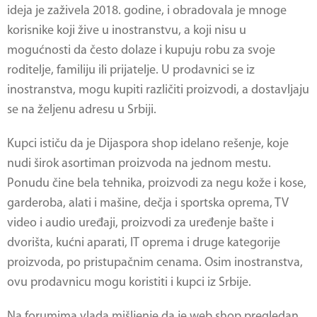
ideja je zaživela 2018. godine, i obradovala je mnoge
korisnike koji žive u inostranstvu, a koji nisu u
mogućnosti da često dolaze i kupuju robu za svoje
roditelje, familiju ili prijatelje. U prodavnici se iz
inostranstva, mogu kupiti različiti proizvodi, a dostavljaju
se na željenu adresu u Srbiji.
Kupci ističu da je Dijaspora shop idelano rešenje, koje
nudi širok asortiman proizvoda na jednom mestu.
Ponudu čine bela tehnika, proizvodi za negu kože i kose,
garderoba, alati i mašine, dečja i sportska oprema, TV
video i audio uređaji, proizvodi za uređenje bašte i
dvorišta, kućni aparati, IT oprema i druge kategorije
proizvoda, po pristupačnim cenama. Osim inostranstva,
ovu prodavnicu mogu koristiti i kupci iz Srbije.
Na forumima vlada mišljenje da je web shop pregledan,