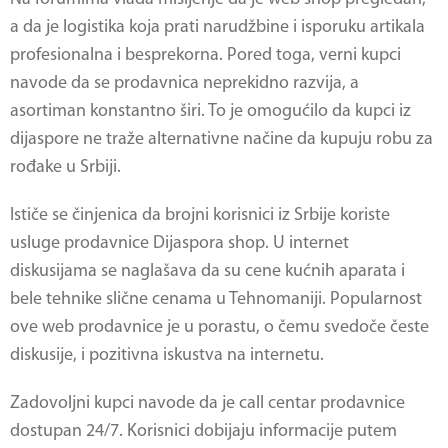
a da je logistika koja prati narudžbine i isporuku artikala
profesionalna i besprekorna. Pored toga, verni kupci
navode da se prodavnica neprekidno razvija, a
asortiman konstantno širi. To je omogućilo da kupci iz
dijaspore ne traže alternativne načine da kupuju robu za
rođake u Srbiji.
Ističe se činjenica da brojni korisnici iz Srbije koriste
usluge prodavnice Dijaspora shop. U internet
diskusijama se naglašava da su cene kućnih aparata i
bele tehnike slične cenama u Tehnomaniji. Popularnost
ove web prodavnice je u porastu, o čemu svedoče česte
diskusije, i pozitivna iskustva na internetu.
Zadovoljni kupci navode da je call centar prodavnice
dostupan 24/7. Korisnici dobijaju informacije putem