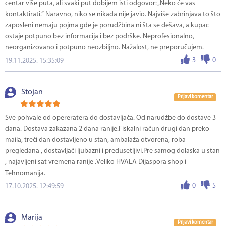
centar više puta, ali svaki put dobijem isti odgovor: „Neko će vas
kontaktirati.“ Naravno, niko se nikada nije javio. Najviše zabrinjava to što
zaposleni nemaju pojma gde je porudžbina ni šta se dešava, a kupac
ostaje potpuno bez informacija i bez podrške. Neprofesionalno,
neorganizovano i potpuno neozbiljno. Nažalost, ne preporučujem.
3
0
19.11.2025. 15:35:09
Stojan
Prijavi komentar
Sve pohvale od opereratera do dostavljača. Od narudžbe do dostave 3
dana. Dostava zakazana 2 dana ranije.Fiskalni račun drugi dan preko
maila, treći dan dostavljeno u stan, ambalaźa otvorena, roba
pregledana , dostavljači ljubazni i predusetljivi.Pre samog dolaska u stan
, najavljeni sat vremena ranije .Veliko HVALA Dijaspora shop i
Tehnomanija.
0
5
17.10.2025. 12:49:59
Marija
Prijavi komentar