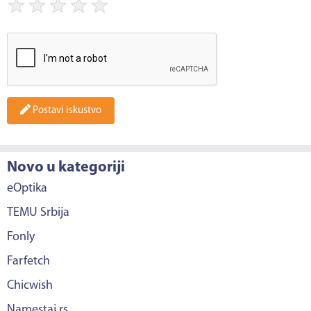
★
★
★
★
★
Postavi iskustvo
Novo u kategoriji
eOptika
TEMU Srbija
Fonly
Farfetch
Chicwish
Namestaj.rs