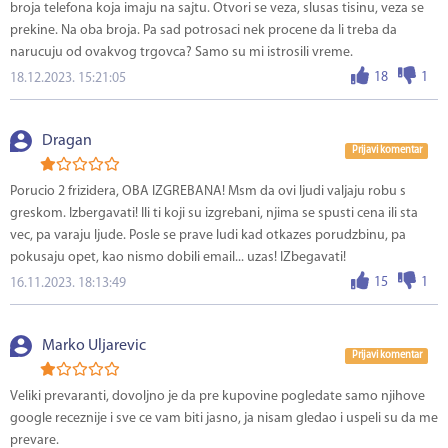
broja telefona koja imaju na sajtu. Otvori se veza, slusas tisinu, veza se
prekine. Na oba broja. Pa sad potrosaci nek procene da li treba da
narucuju od ovakvog trgovca? Samo su mi istrosili vreme.
18
1
18.12.2023. 15:21:05
Dragan
Prijavi komentar
Porucio 2 frizidera, OBA IZGREBANA! Msm da ovi ljudi valjaju robu s
greskom. Izbergavati! Ili ti koji su izgrebani, njima se spusti cena ili sta
vec, pa varaju ljude. Posle se prave ludi kad otkazes porudzbinu, pa
pokusaju opet, kao nismo dobili email... uzas! IZbegavati!
15
1
16.11.2023. 18:13:49
Marko Uljarevic
Prijavi komentar
Veliki prevaranti, dovoljno je da pre kupovine pogledate samo njihove
google receznije i sve ce vam biti jasno, ja nisam gledao i uspeli su da me
prevare.