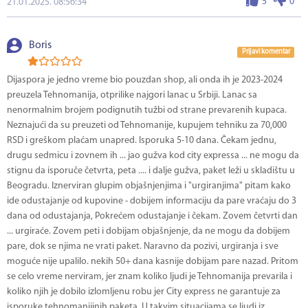
5
0
21.01.2025. 08:56:34
Boris
Prijavi komentar
Dijaspora je jedno vreme bio pouzdan shop, ali onda ih je 2023-2024
preuzela Tehnomanija, otprilike najgori lanac u Srbiji. Lanac sa
nenormalnim brojem podignutih tužbi od strane prevarenih kupaca.
Neznajući da su preuzeti od Tehnomanije, kupujem tehniku za 70,000
RSD i greškom plaćam unapred. Isporuka 5-10 dana. Čekam jednu,
drugu sedmicu i zovnem ih ... jao gužva kod city expressa ... ne mogu da
stignu da isporuče četvrta, peta .... i dalje gužva, paket leži u skladištu u
Beogradu. Iznerviran glupim objašnjenjima i "urgiranjima" pitam kako
ide odustajanje od kupovine - dobijem informaciju da pare vraćaju do 3
dana od odustajanja, Pokrećem odustajanje i čekam. Zovem četvrti dan
... urgiraće. Zovem peti i dobijam objašnjenje, da ne mogu da dobijem
pare, dok se njima ne vrati paket. Naravno da pozivi, urgiranja i sve
moguće nije upalilo. nekih 50+ dana kasnije dobijam pare nazad. Pritom
se celo vreme nerviram, jer znam koliko ljudi je Tehnomanija prevarila i
koliko njih je dobilo izlomljenu robu jer City express ne garantuje za
isporuke tehnomanijinih paketa. U takvim situacijama se ljudi iz