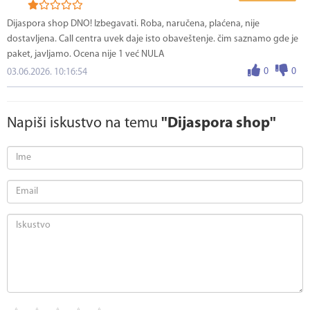
Dijaspora shop DNO! Izbegavati. Roba, naručena, plaćena, nije
dostavljena. Call centra uvek daje isto obaveštenje. čim saznamo gde je
paket, javljamo. Ocena nije 1 već NULA
0
0
03.06.2026. 10:16:54
Napiši iskustvo na temu
"Dijaspora shop"