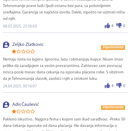
Tehnomanije prave ludi i ljudi ostanu bez para, sa polomljenim
uređajima. Garancija se najčešće izvrda. Dakle, nipošto ne uzimati ništa
od njih.
4
0
08.03.2025. 23:56:03
Zeljko Zlatkovic
Prijavi komentar
Nemaju nista na lageru. Ignorisu, lazu i obmanjuju kupce. Nisam imao
prilike da saradjujem sa vecim prevarantima. Zahtevao sam povracaj
novca posle mesec dana cekanja na isporuku placene robe. S obzirom
da je Tehnomanija vlasnik, zaobici i njih u sirokom luku.
4
0
24.04.2025. 00:16:07
Adis Čaušević
Prijavi komentar
Pakleno iskustvo.. Najgora firma s kojom sam ikad sarađivao. -Preko 50
dana čekanja isporuke od dana plaćanja -Ne davanja informacija o