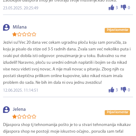
Zaobidjite diaspora shop jer tretiraju svoje musterije.kao stoku.
3
0
23.05.2025. 20:25:49
Milana
Prijavi komentar
Jezivi su! Vec 20 dana vec cekam ugradnu ploču koju sam poručila, za
koju je pisalo da stize od 3-5 radnih dana. Zvala sam već nekoliko puta i
svaki put dobila isti odgovor: preuzimanje je u toku. Bukvalno su me
izludeli!! Naravno, ploču su uredni odmah naplatili i bojim se da nikad
vise necu videti svoj novac. A nije mali novac u pitanju. Zbog njih cu
postati skeptična prilikom online kupovine, iako nikad nisam imala
problem do sada. Ne bih im dala ni ovu jednu zvezdicu!
3
0
12.06.2025. 11:14:51
Jelena
Prijavi komentar
Dijaspora shop tj tehnomanija pošto je to u stvari tehnomanija nikakav
dijaspora shop ne postoji: moje iskustvo očajno.. porucila sam tefal