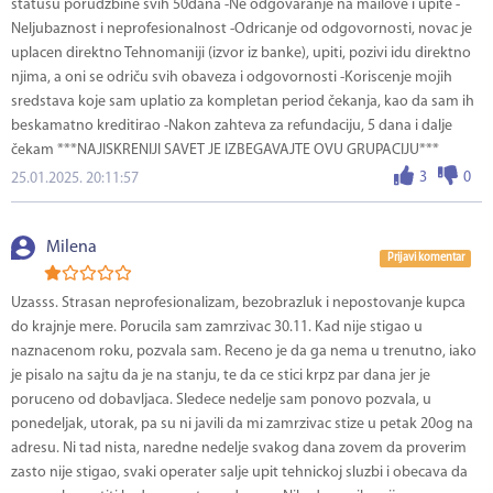
statusu porudžbine svih 50dana -Ne odgovaranje na mailove i upite -
Neljubaznost i neprofesionalnost -Odricanje od odgovornosti, novac je
uplacen direktno Tehnomaniji (izvor iz banke), upiti, pozivi idu direktno
njima, a oni se odriču svih obaveza i odgovornosti -Koriscenje mojih
sredstava koje sam uplatio za kompletan period čekanja, kao da sam ih
beskamatno kreditirao -Nakon zahteva za refundaciju, 5 dana i dalje
čekam ***NAJISKRENIJI SAVET JE IZBEGAVAJTE OVU GRUPACIJU***
3
0
25.01.2025. 20:11:57
Milena
Prijavi komentar
Uzasss. Strasan neprofesionalizam, bezobrazluk i nepostovanje kupca
do krajnje mere. Porucila sam zamrzivac 30.11. Kad nije stigao u
naznacenom roku, pozvala sam. Receno je da ga nema u trenutno, iako
je pisalo na sajtu da je na stanju, te da ce stici krpz par dana jer je
poruceno od dobavljaca. Sledece nedelje sam ponovo pozvala, u
ponedeljak, utorak, pa su ni javili da mi zamrzivac stize u petak 20og na
adresu. Ni tad nista, naredne nedelje svakog dana zovem da proverim
zasto nije stigao, svaki operater salje upit tehnickoj sluzbi i obecava da