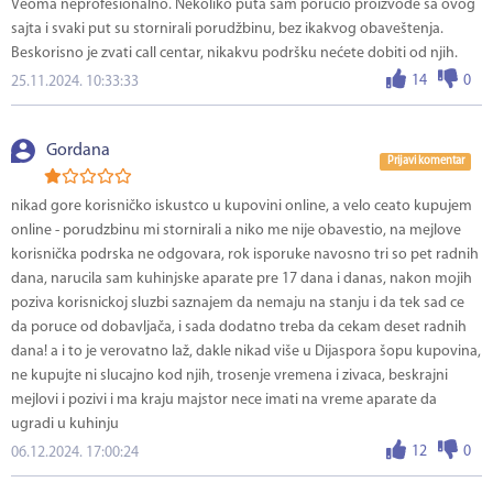
Veoma neprofesionalno. Nekoliko puta sam poručio proizvode sa ovog
sajta i svaki put su stornirali porudžbinu, bez ikakvog obaveštenja.
Beskorisno je zvati call centar, nikakvu podršku nećete dobiti od njih.
14
0
25.11.2024. 10:33:33
Gordana
Prijavi komentar
nikad gore korisničko iskustco u kupovini online, a velo ceato kupujem
online - porudzbinu mi stornirali a niko me nije obavestio, na mejlove
korisnička podrska ne odgovara, rok isporuke navosno tri so pet radnih
dana, narucila sam kuhinjske aparate pre 17 dana i danas, nakon mojih
poziva korisnickoj sluzbi saznajem da nemaju na stanju i da tek sad ce
da poruce od dobavljača, i sada dodatno treba da cekam deset radnih
dana! a i to je verovatno laž, dakle nikad više u Dijaspora šopu kupovina,
ne kupujte ni slucajno kod njih, trosenje vremena i zivaca, beskrajni
mejlovi i pozivi i ma kraju majstor nece imati na vreme aparate da
ugradi u kuhinju
12
0
06.12.2024. 17:00:24