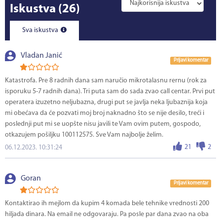
Iskustva
(26)
Sva iskustva
Vladan Janić
Prijavi komentar
Katastrofa. Pre 8 radnih dana sam naručio mikrotalasnu rernu (rok za
isporuku 5-7 radnih dana). Tri puta sam do sada zvao call centar. Prvi put
operatera izuzetno neljubazna, drugi put se javlja neka ljubaznija koja
mi obećava da će pozvati moj broj naknadno što se nije desilo, treći i
poslednji put mi se uopšte nisu javili te Vam ovim putem, gospodo,
otkazujem pošiljku 100112575. Sve Vam najbolje želim.
21
2
06.12.2023. 10:31:24
Goran
Prijavi komentar
Kontaktirao ih mejlom da kupim 4 komada bele tehnike vrednosti 200
hiljada dinara. Na email ne odgovaraju. Pa posle par dana zvao na oba