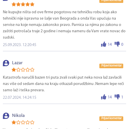
Prijavi komentar
Ne kupujte ništa od ove firme pogotovu ne tehničku robu koja ako
tehnički nije ispravna se šalje van Beograda a onda Vas upućuju na
servise na koje nemaju zakonsko pravo. Parnica sa njima po zakonu o
zaštiti potrošača traje 2 godine i nemaju nameru da Vam vrate novac do
sudski.
14
0
25.09.2023. 12:20:45
Lazar
Prijavi komentar
Katastrofa naručili bazen tri puta zvali svaki put neka nova laž zavlacili
nas više od sedam dana na kraju otkazali porudžbinu .Nemam lepe reči
samo laž i teška prevara.
14
1
22.07.2024. 14:24:15
Nikola
Prijavi komentar