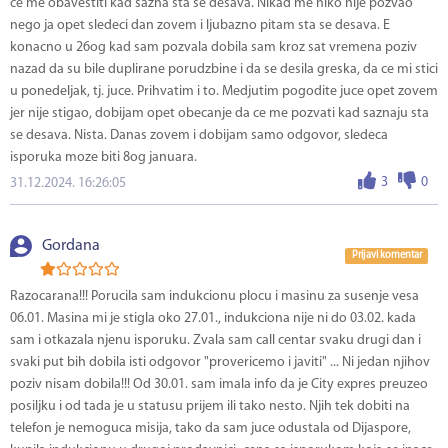
ce me obavestiti kad sazna sta se desava. Nikad me niko nije pozvao
nego ja opet sledeci dan zovem i ljubazno pitam sta se desava. E
konacno u 26og kad sam pozvala dobila sam kroz sat vremena poziv
nazad da su bile duplirane porudzbine i da se desila greska, da ce mi stici
u ponedeljak, tj. juce. Prihvatim i to. Medjutim pogodite juce opet zovem
jer nije stigao, dobijam opet obecanje da ce me pozvati kad saznaju sta
se desava. Nista. Danas zovem i dobijam samo odgovor, sledeca
isporuka moze biti 8og januara.
3
0
31.12.2024. 16:26:05
Gordana
Prijavi komentar
Razocarana!!! Porucila sam indukcionu plocu i masinu za susenje vesa
06.01. Masina mi je stigla oko 27.01., indukciona nije ni do 03.02. kada
sam i otkazala njenu isporuku. Zvala sam call centar svaku drugi dan i
svaki put bih dobila isti odgovor "provericemo i javiti" ... Ni jedan njihov
poziv nisam dobila!!! Od 30.01. sam imala info da je City expres preuzeo
posiljku i od tada je u statusu prijem ili tako nesto. Njih tek dobiti na
telefon je nemoguca misija, tako da sam juce odustala od Dijaspore,