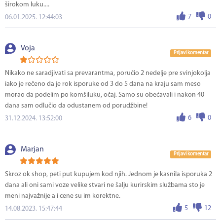
širokom luku....
7
0
06.01.2025. 12:44:03
Voja
Prijavi komentar
Nikako ne saradjivati sa prevarantma, poručio 2 nedelje pre svinjokolja
iako je rečeno da je rok isporuke od 3 do 5 dana na kraju sam meso
morao da podelim po komšiluku, očaj. Samo su obećavali i nakon 40
dana sam odlučio da odustanem od porudžbine!
6
0
31.12.2024. 13:52:00
Marjan
Prijavi komentar
Skroz ok shop, peti put kupujem kod njih. Jednom je kasnila isporuka 2
dana ali oni sami voze velike stvari ne šalju kurirskim službama sto je
meni najvažnije a i cene su im korektne.
5
12
14.08.2023. 15:47:44