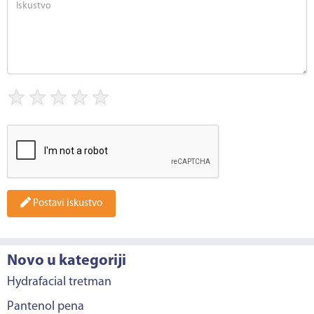
★
★
★
★
★
Postavi iskustvo
Novo u kategoriji
Hydrafacial tretman
Pantenol pena