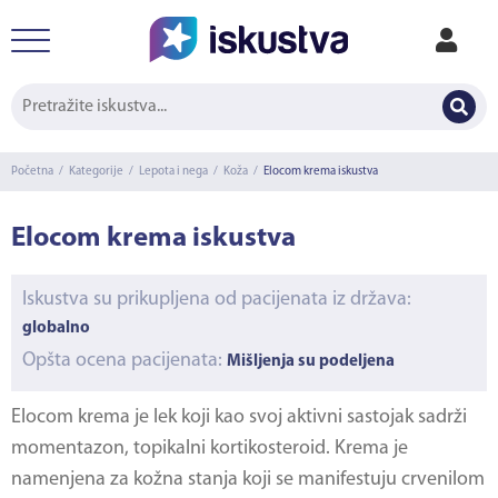
Početna
/
Kategorije
/
Lepota i nega
/
Koža
/
Elocom krema iskustva
Elocom krema iskustva
Iskustva su prikupljena od pacijenata iz država:
globalno
Opšta ocena pacijenata:
Mišljenja su podeljena
Elocom krema
je lek koji kao svoj aktivni sastojak sadrži
momentazon, topikalni kortikosteroid. Krema je
namenjena za kožna stanja koji se manifestuju crvenilom