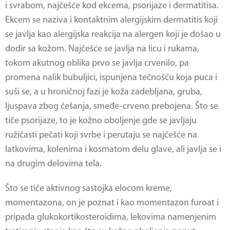
i svrabom, najčešće kod ekcema, psorijaze i dermatitisa.
Ekcem se naziva i kontaktnim alergijskim dermatitis koji
se javlja kao alergijska reakcija na alergen koji je došao u
dodir sa kožom. Najčešće se javlja na licu i rukama,
tokom akutnog oblika prvo se javlja crvenilo, pa
promena nalik bubuljici, ispunjena tečnošću koja puca i
suši se, a u hroničnoj fazi je koža zadebljana, gruba,
ljuspava zbog češanja, smeđe-crveno prebojena. Što se
tiče psorijaze, to je kožno oboljenje gde se javljaju
ružičasti pečati koji svrbe i perutaju se najčešće na
latkovima, kolenima i kosmatom delu glave, ali javlja se i
na drugim delovima tela.
Što se tiče aktivnog sastojka elocom kreme,
momentazona, on je poznat i kao momentazon furoat i
pripada glukokortikosteroidima, lekovima namenjenim