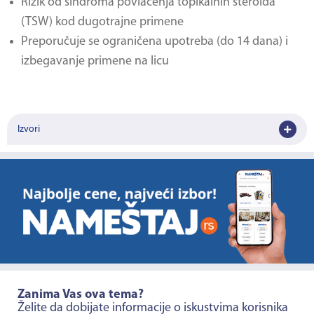
Rizik od sindroma povlačenja topikalnih steroida
(TSW) kod dugotrajne primene
Preporučuje se ograničena upotreba (do 14 dana) i
izbegavanje primene na licu
Izvori
Zanima Vas ova tema?
Želite da dobijate informacije o iskustvima korisnika