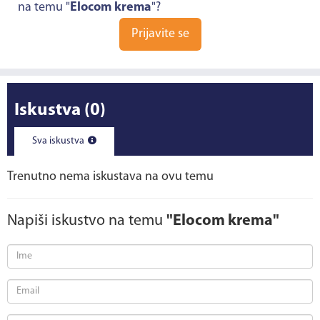
na temu "
Elocom krema
"?
Prijavite se
Iskustva
(0)
Sva iskustva
Trenutno nema iskustava na ovu temu
Napiši iskustvo na temu
"Elocom krema"