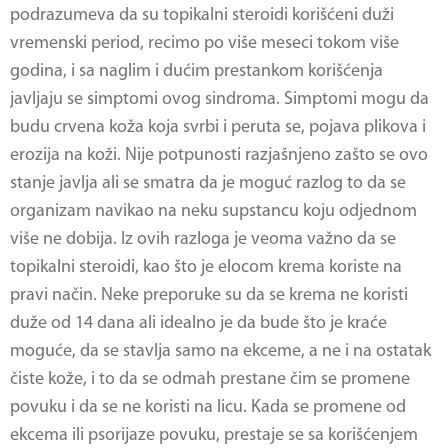
podrazumeva da su topikalni steroidi korišćeni duži
vremenski period, recimo po više meseci tokom više
godina, i sa naglim i dućim prestankom korišćenja
javljaju se simptomi ovog sindroma. Simptomi mogu da
budu crvena koža koja svrbi i peruta se, pojava plikova i
erozija na koži. Nije potpunosti razjašnjeno zašto se ovo
stanje javlja ali se smatra da je moguć razlog to da se
organizam navikao na neku supstancu koju odjednom
više ne dobija. Iz ovih razloga je veoma važno da se
topikalni steroidi, kao što je
elocom krema
koriste na
pravi način. Neke preporuke su da se krema ne koristi
duže od 14 dana ali idealno je da bude što je kraće
moguće, da se stavlja samo na ekceme, a ne i na ostatak
čiste kože, i to da se odmah prestane čim se promene
povuku i da se ne koristi na licu. Kada se promene od
ekcema ili psorijaze povuku, prestaje se sa korišćenjem