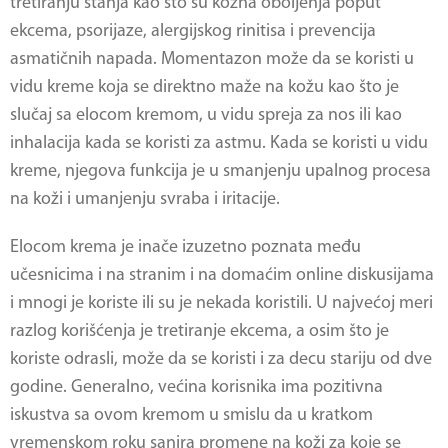
tretiranju stanja kao što su kožna oboljenja poput
ekcema, psorijaze, alergijskog rinitisa i prevencija
asmatičnih napada. Momentazon može da se koristi u
vidu kreme koja se direktno maže na kožu kao što je
slučaj sa elocom kremom, u vidu spreja za nos ili kao
inhalacija kada se koristi za astmu. Kada se koristi u vidu
kreme, njegova funkcija je u smanjenju upalnog procesa
na koži i umanjenju svraba i iritacije.
Elocom krema
je inače izuzetno poznata među
učesnicima i na stranim i na domaćim online diskusijama
i mnogi je koriste ili su je nekada koristili. U najvećoj meri
razlog korišćenja je tretiranje ekcema, a osim što je
koriste odrasli, može da se koristi i za decu stariju od dve
godine. Generalno, većina korisnika ima pozitivna
iskustva sa ovom kremom u smislu da u kratkom
vremenskom roku sanira promene na koži za koje se