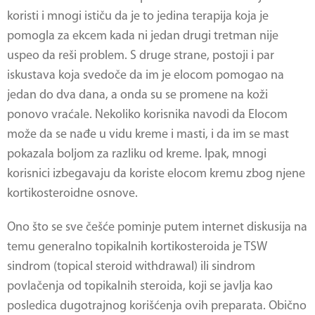
koristi i mnogi ističu da je to jedina terapija koja je
pomogla za ekcem kada ni jedan drugi tretman nije
uspeo da reši problem. S druge strane, postoji i par
iskustava koja svedoče da im je elocom pomogao na
jedan do dva dana, a onda su se promene na koži
ponovo vraćale. Nekoliko korisnika navodi da Elocom
može da se nađe u vidu kreme i masti, i da im se mast
pokazala boljom za razliku od kreme. Ipak, mnogi
korisnici izbegavaju da koriste elocom kremu zbog njene
kortikosteroidne osnove.
Ono što se sve češće pominje putem internet diskusija na
temu generalno topikalnih kortikosteroida je TSW
sindrom (topical steroid withdrawal) ili sindrom
povlačenja od topikalnih steroida, koji se javlja kao
posledica dugotrajnog korišćenja ovih preparata. Obično