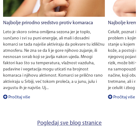
Najbolje prirodno sredstvo protiv komaraca
Najbolje kreme 
Leto je skoro svima omiljena sezona jer je toplo,
Celulit, poznat i
sunčano i svi su puni energije, ali mali i dosadni
problem s kojim 
komarci se tada najviše aktiviraju da pokvare tu idiličnu
stanje u kojem s
atmosferu. Ne zna se da li je gore njihovo zujanje, ili
kože, a postoji 
nesnosan svrab koji se javlja nakon ujeda. Mnogi
njegovoj pojavi. 
faktori kao što su temperatura, vlažnost vazduha,
rizik, može biti 
padavine i vegetacija mogu uticati na brojnost
na samopouzdanje
komaraca i njihovu aktivnost. Komarci se prilično rano
načine, koji obu
aktiviraju u Srbiji, već tokom proleća, a u junu, julu i
tretmane, ali i 
avgustu ih je najviše. Uj...
je celulit i zbog č.
Pročitaj više
Pročitaj više
Pogledaj sve blog stranice