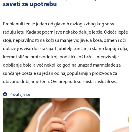
saveti za upotrebu
Preplanuli ten je jedan od glavnih razloga zbog kog se svi
raduju letu. Kada se pocrni sve nekako deluje lepše. Odeća lepše
stoji, nepravilnosti na koži su manje vidljive, a kosa, osmeh i oči
dolaze još više do izražaja. Ljubitelji sunčanja stalno kupuju ulja,
kreme i slične proizvode koji podstiču još brže i intenzivnije
dobijanje boje, a već nekoliko godina unazad marmelade za
sunčanje postale su jedan od najpopularnijih proizvoda za
ubrzano dobijanje tena. Ovi preparati su zaista zaslužili sv...
Pročitaj više