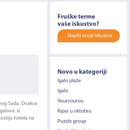
Fruške terme
vaše iskustvo?
Napiši svoje iskustvo
Novo u kategoriji
Igalo plaže
Igalo
Vourvourou
ovog Sada. Ovakva
galova. Iz
Kipar u oktobru
ostiju hotela na
Puzzle group