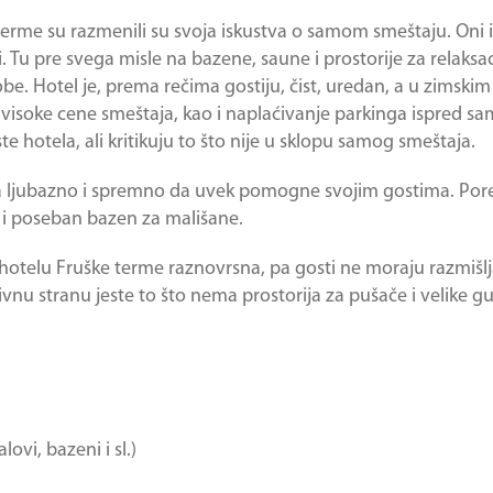
terme
su razmenili su svoja iskustva o samom smeštaju. Oni 
 Tu pre svega misle na bazene, saune i prostorije za relaksac
be. Hotel je, prema rečima gostiju, čist, uredan, a u zimsk
 visoke cene smeštaja, kao i naplaćivanje parkinga ispred sa
e hotela, ali kritikuju to što nije u sklopu samog smeštaja.
ela ljubazno i spremno da uvek pomogne svojim gostima. Pored
 i poseban bazen za mališane.
u hotelu
Fruške terme
raznovrsna, pa gosti ne moraju razmišlj
vnu stranu jeste to što nema prostorija za pušače i velike 
vi, bazeni i sl.)