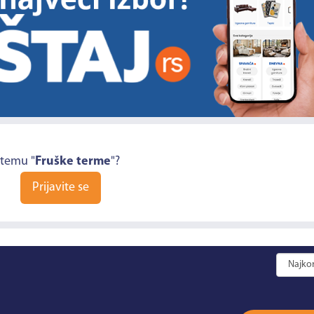
 temu "
Fruške terme
"?
Prijavite se