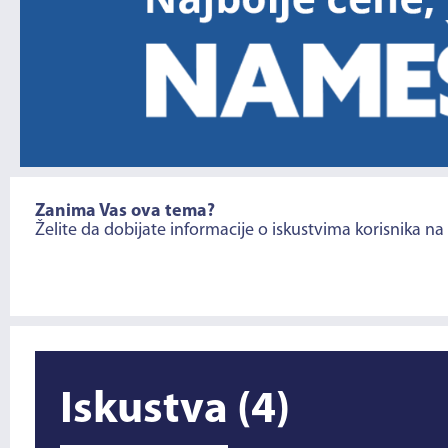
Zanima Vas ova tema?
Želite da dobijate informacije o iskustvima korisnika na
Iskustva
(4)