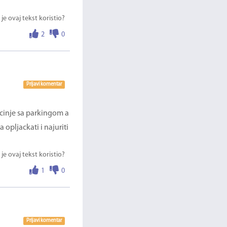
 je ovaj tekst koristio?
2
0
Prijavi komentar
ocinje sa parkingom a
opljackati i najuriti
 je ovaj tekst koristio?
1
0
Prijavi komentar