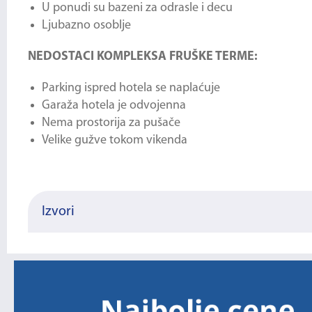
U ponudi su bazeni za odrasle i decu
Ljubazno osoblje
NEDOSTACI KOMPLEKSA FRUŠKE TERME:
Parking ispred hotela se naplaćuje
Garaža hotela je odvojenna
Nema prostorija za pušače
Velike gužve tokom vikenda
Izvori