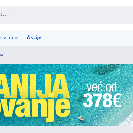
povinu
Akcije
va