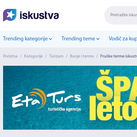
Trending kategorije
Trending teme
Vodič za ku
Početna
/
Kategorije
/
Turizam
/
Banje i terme
/
Fruške terme iskust