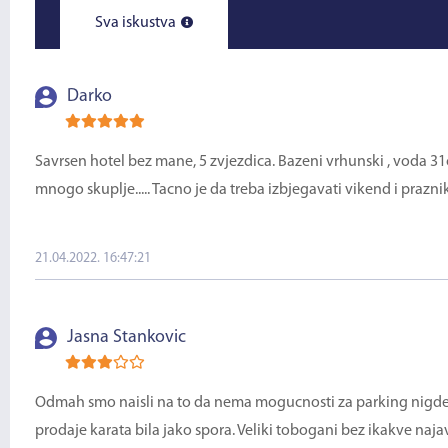
Sva iskustva
Darko
Savrsen hotel bez mane, 5 zvjezdica. Bazeni vrhunski , voda 31c
mnogo skuplje..... Tacno je da treba izbjegavati vikend i praznik
21.04.2022. 16:47:21
Jasna Stankovic
Odmah smo naisli na to da nema mogucnosti za parking nigde u 
prodaje karata bila jako spora. Veliki tobogani bez ikakve naja