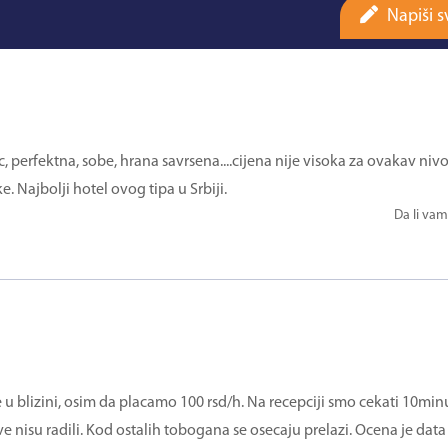
Napiši s
, perfektna, sobe, hrana savrsena....cijena nije visoka za ovakav niv
e. Najbolji hotel ovog tipa u Srbiji.
Da li vam
blizini, osim da placamo 100 rsd/h. Na recepciji smo cekati 10minut
ve nisu radili. Kod ostalih tobogana se osecaju prelazi. Ocena je data