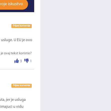
voje iskustvo
Prijavi komentar
o usluge. U EU je ovo
 je ovaj tekst koristio?
3
1
Prijavi komentar
a, jer je usluga
 imajuci u vidu