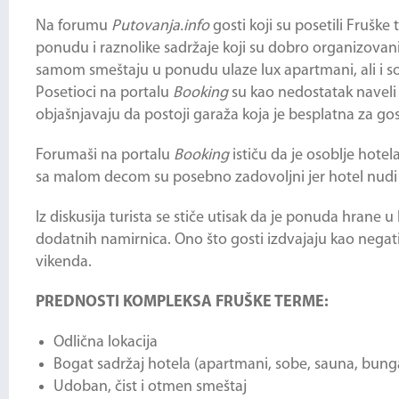
Na forumu
Putovanja.info
gosti koji su posetili
Fruške 
ponudu i raznolike sadržaje koji su dobro organizovani.
samom smeštaju u ponudu ulaze lux apartmani, ali i so
Posetioci na portalu
Booking
su kao nedostatak naveli
objašnjavaju da postoji garaža koja je besplatna za gost
Forumaši na portalu
Booking
ističu da je osoblje hot
sa malom decom su posebno zadovoljni jer hotel nudi
Iz diskusija turista se stiče utisak da je ponuda hrane 
dodatnih namirnica. Ono što gosti izdvajaju kao negati
vikenda.
PREDNOSTI KOMPLEKSA FRUŠKE TERME:
Odlična lokacija
Bogat sadržaj hotela (apartmani, sobe, sauna, bungalo
Udoban, čist i otmen smeštaj