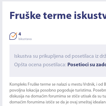
Fruške terme iskust
4
Iskustava
Iskustva su prikupljena od posetilaca iz dr
Opšta ocena posetilaca:
Posetioci su za
Kompleks
Fruške terme
se nalazi u mestu Vrdnik, i o
povoljna lokacija posobno pogoduje turistima. Posebnu 
diskusija na domaćim forumima se stiče utisak da su tu
domaćim forumima ističe se da je ovaj smeštaj idealan i