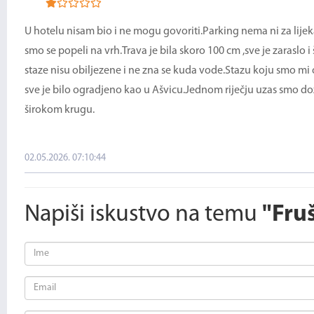
U hotelu nisam bio i ne mogu govoriti.Parking nema ni za lijeka
smo se popeli na vrh.Trava je bila skoro 100 cm ,sve je zaraslo 
staze nisu obiljezene i ne zna se kuda vode.Stazu koju smo mi 
sve je bilo ogradjeno kao u Ašvicu.Jednom riječju uzas smo dozi
širokom krugu.
02.05.2026. 07:10:44
Napiši iskustvo na temu
"Fru