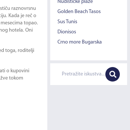
Nudističke plaže
ističu raznovrsnu
Golden Beach Tasos
iju. Kada je reč o
Sus Tunis
im mesecima topao.
mog hotela. Oni
Dionisos
Crno more Bugarska
 toga, roditelji
ati o kupovini
gužve tokom