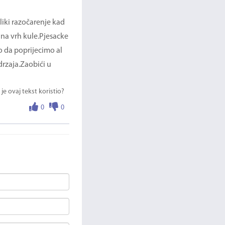
liki razočarenje kad
a na vrh kule.Pjesacke
o da poprijecimo al
drzaja.Zaobići u
 je ovaj tekst koristio?
0
0