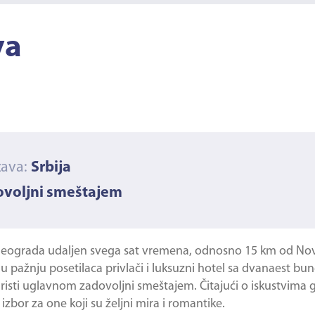
va
žava:
Srbija
dovoljni smeštajem
d Beograda udaljen svega sat vremena, odnosno 15 km od N
pažnju posetilaca privlači i luksuzni hotel sa dvanaest bun
risti uglavnom zadovoljni smeštajem. Čitajući o iskustvima g
zbor za one koji su željni mira i romantike.