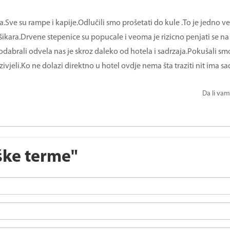
.Sve su rampe i kapije.Odlučili smo prošetati do kule .To je jedno ve
i šikara.Drvene stepenice su popucale i veoma je rizicno penjati se n
odabrali odvela nas je skroz daleko od hotela i sadrzaja.Pokušali sm
vjeli.Ko ne dolazi direktno u hotel ovdje nema šta traziti nit ima sa
Da li vam
ške terme"