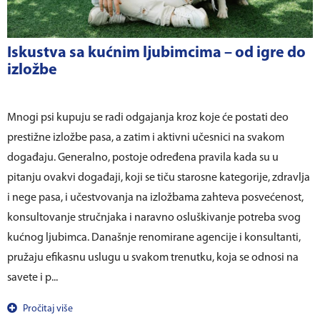
Iskustva sa kućnim ljubimcima – od igre do
izložbe
Mnogi psi kupuju se radi odgajanja kroz koje će postati deo
prestižne izložbe pasa, a zatim i aktivni učesnici na svakom
događaju. Generalno, postoje određena pravila kada su u
pitanju ovakvi događaji, koji se tiču starosne kategorije, zdravlja
i nege pasa, i učestvovanja na izložbama zahteva posvećenost,
konsultovanje stručnjaka i naravno osluškivanje potreba svog
kućnog ljubimca. Današnje renomirane agencije i konsultanti,
pružaju efikasnu uslugu u svakom trenutku, koja se odnosi na
savete i p...
Pročitaj više