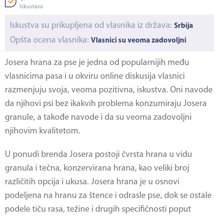
Iskustava
Iskustva su prikupljena od vlasnika iz država:
Srbija
Opšta ocena vlasnika:
Vlasnici su veoma zadovoljni
Josera hrana za pse
je jedna od popularnijih među
vlasnicima pasa i u okviru online diskusija vlasnici
razmenjuju svoja, veoma pozitivna, iskustva. Oni navode
da njihovi psi bez ikakvih problema konzumiraju Josera
granule, a takođe navode i da su veoma zadovoljni
njihovim kvalitetom.
U ponudi brenda Josera postoji čvrsta hrana u vidu
granula i tečna, konzervirana hrana, kao veliki broj
različitih opcija i ukusa. Josera hrana je u osnovi
podeljena na hranu za štence i odrasle pse, dok se ostale
podele tiču rasa, težine i drugih specifičnosti poput