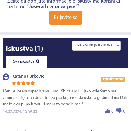
Želite da dobijate informacije o iskustvima korisnika
na temu "
Josera hrana za pse
"?
Prijavite se
Iskustva
(1)
Sva iskustva
Katarina Brković
Prijavi komentar
Meni je Josera super hrana ...moji Shi tzu psi ju jako vole Samo me
zanima dali je ona dostatna za psa koji će sada uskoro godinu dana Dali
može ovu pupy hranu ili mora za odrasle pse ?
0
0
14.02.2024. 16:59:00