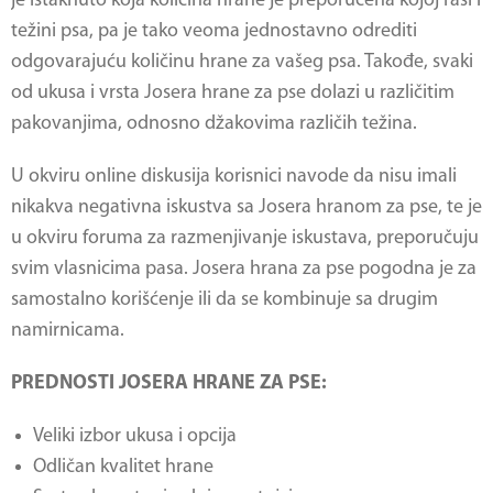
je istaknuto koja količina hrane je preporučena kojoj rasi i
težini psa, pa je tako veoma jednostavno odrediti
odgovarajuću količinu hrane za vašeg psa. Takođe, svaki
od ukusa i vrsta
Josera hrane za pse
dolazi u različitim
pakovanjima, odnosno džakovima različih težina.
U okviru online diskusija korisnici navode da nisu imali
nikakva negativna iskustva sa Josera hranom za pse, te je
u okviru foruma za razmenjivanje iskustava, preporučuju
svim vlasnicima pasa.
Josera hrana za pse
pogodna je za
samostalno korišćenje ili da se kombinuje sa drugim
namirnicama.
PREDNOSTI JOSERA HRANE ZA PSE:
Veliki izbor ukusa i opcija
Odličan kvalitet hrane