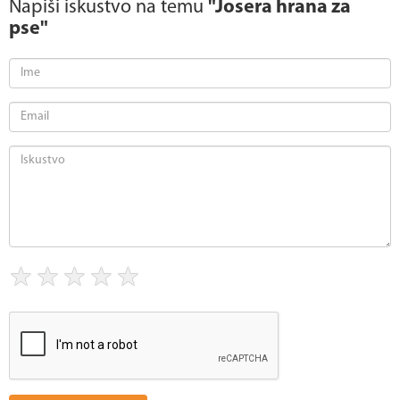
Napiši iskustvo na temu
"Josera hrana za
pse"
★
★
★
★
★