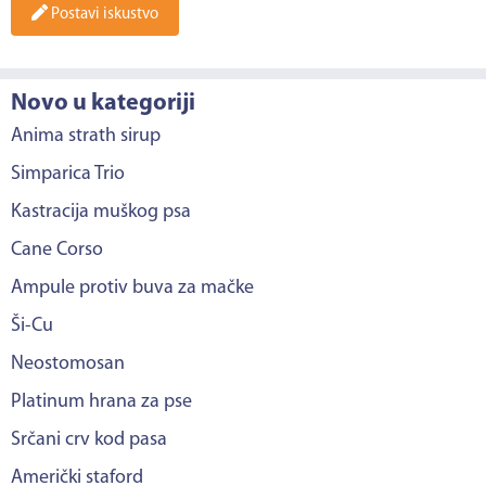
Postavi iskustvo
Novo u kategoriji
Anima strath sirup
Simparica Trio
Kastracija muškog psa
Cane Corso
Ampule protiv buva za mačke
Ši-Cu
Neostomosan
Platinum hrana za pse
Srčani crv kod pasa
Američki staford