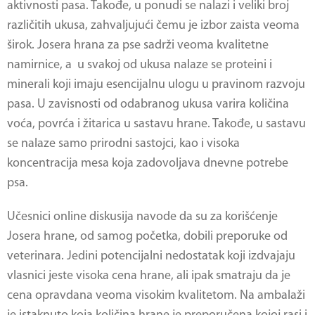
aktivnosti pasa. Takođe, u ponudi se nalazi i veliki broj
različitih ukusa, zahvaljujući čemu je izbor zaista veoma
širok.
Josera hrana za pse
sadrži veoma kvalitetne
namirnice, a u svakoj od ukusa nalaze se proteini i
minerali koji imaju esencijalnu ulogu u pravinom razvoju
pasa. U zavisnosti od odabranog ukusa varira količina
voća, povrća i žitarica u sastavu hrane. Takođe, u sastavu
se nalaze samo prirodni sastojci, kao i visoka
koncentracija mesa koja zadovoljava dnevne potrebe
psa.
Učesnici online diskusija navode da su za korišćenje
Josera hrane, od samog početka, dobili preporuke od
veterinara. Jedini potencijalni nedostatak koji izdvajaju
vlasnici jeste visoka cena hrane, ali ipak smatraju da je
cena opravdana veoma visokim kvalitetom. Na ambalaži