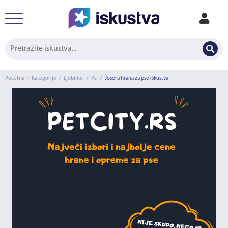
Početna
/
Kategorije
/
Ljubimci
/
Psi
/
Josera hrana za pse iskustva