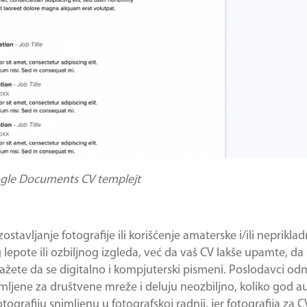
gle Documents CV templejt
ostavljanje fotografije ili korišćenje amaterske i/ili nepriklad
lepote ili ozbiljnog izgleda, već da vaš CV lakše upamte, da 
pokažete da se digitalno i kompjuterski pismeni. Poslodavci o
imljene za društvene mreže i deluju neozbiljno, koliko god au
ografiju snimljenu u fotografskoj radnji, jer fotografija za C