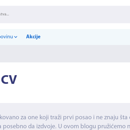
povinu
Akcije
 CV
vano za one koji traži prvi posao i ne znaju šta 
 šta posebno da izdvoje. U ovom blogu pružićemo 