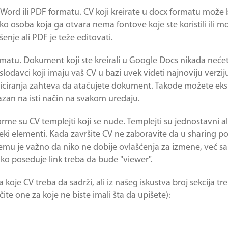
Word ili PDF formatu. CV koji kreirate u docx formatu može 
o osoba koja ga otvara nema fontove koje ste koristili ili mo
šenje ali PDF je teže editovati.
matu. Dokument koji ste kreirali u Google Docs nikada nećete
slodavci koji imaju vaš CV u bazi uvek videti najnoviju verzi
ciranja zahteva da atačujete dokument. Takođe možete eks
azan na isti način na svakom uređaju.
 su CV templejti koji se nude. Templejti su jednostavni ali 
ki elementi. Kada završite CV ne zaboravite da u sharing 
emu je važno da niko ne dobije ovlašćenja za izmene, već s
ko poseduje link treba da bude "viewer".
oje CV treba da sadrži, ali iz našeg iskustva broj sekcija tr
ite one za koje ne biste imali šta da upišete):