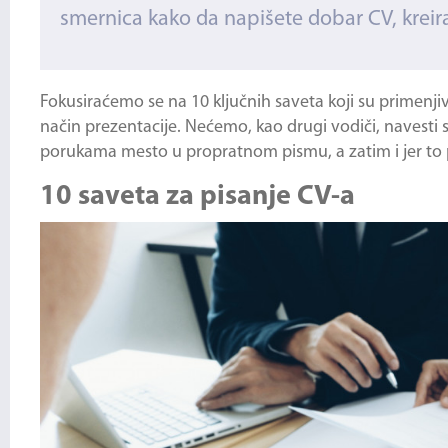
smernica kako da napišete dobar CV, kreir
Fokusiraćemo se na 10 ključnih saveta koji su primenjivi
način prezentacije. Nećemo, kao drugi vodiči, navesti
porukama mesto u propratnom pismu, a zatim i jer to 
10 saveta za pisanje CV-a