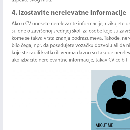
aspekte svog rada.
4. Izostavite nerelevatne informacije
Ako u CV unesete nerelevante informacije, rizikujete 
su one o završenoj srednjoj školi za osobe koje su završ
kome se takva vrsta znanja podrazumeva. Takođe, nere
bilo čega, npr. da posedujete vozačku dozvolu ali da nis
koje ste radili kratko ili veoma davno su takođe nerele
ako izbacite nerelevantne informacije, takav CV će bit