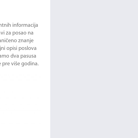
ntnih informacija
javi za posao na
raničeno znanje
jni opisi poslova
 samo dva pasusa
 pre više godina.