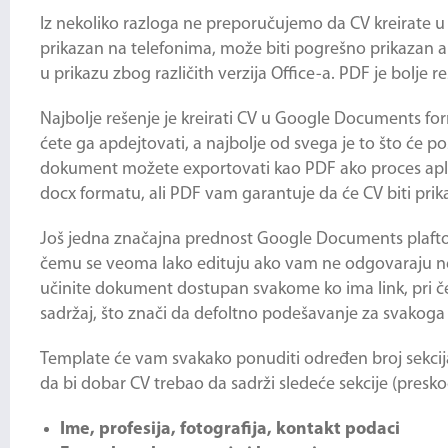
Iz nekoliko razloga ne preporučujemo da CV kreirate u 
prikazan na telefonima, može biti pogrešno prikazan ak
u prikazu zbog različith verzija Office-a. PDF je bolje re
Najbolje rešenje je kreirati CV u Google Documents for
ćete ga apdejtovati, a najbolje od svega je to što će po
dokument možete exportovati kao PDF ako proces apli
docx formatu, ali PDF vam garantuje da će CV biti prik
Još jedna značajna prednost Google Documents plaftorme
čemu se veoma lako edituju ako vam ne odgovaraju ne
učinite dokument dostupan svakome ko ima link, pri č
sadržaj, što znači da defoltno podešavanje za svakoga 
Template će vam svakako ponuditi određen broj sekcija k
da bi dobar CV trebao da sadrži sledeće sekcije (preskoč
Ime, profesija, fotografija, kontakt podaci