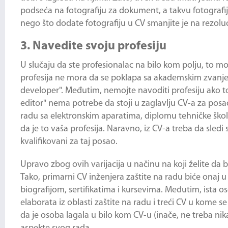
podseća na fotografiju za dokument, a takvu fotografi
nego što dodate fotografiju u CV smanjite je na rezol
3. Navedite svoju profesiju
U slučaju da ste profesionalac na bilo kom polju, to 
profesija ne mora da se poklapa sa akademskim zvanje
developer". Međutim, nemojte navoditi profesiju ako to
editor" nema potrebe da stoji u zaglavlju CV-a za posao
radu sa elektronskim aparatima, diplomu tehničke škole
da je to vaša profesija. Naravno, iz CV-a treba da sledi 
kvalifikovani za taj posao.
Upravo zbog ovih varijacija u načinu na koji želite da 
Tako, primarni CV inženjera zaštite na radu biće onaj
biografijom, sertifikatima i kursevima. Međutim, ista 
elaborata iz oblasti zaštite na radu i treći CV u kome 
da je osoba lagala u bilo kom CV-u (inače, ne treba nik