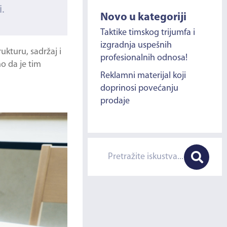
.
Novo u kategoriji
Taktike timskog trijumfa i
izgradnja uspešnih
ukturu, sadržaj i
profesionalnih odnosa!
o da je tim
Reklamni materijal koji
doprinosi povećanju
prodaje