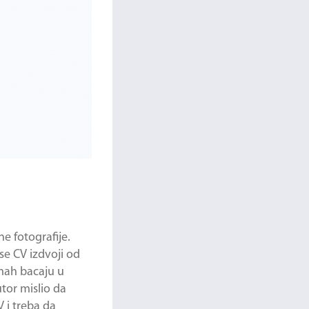
ne fotografije.
se CV izdvoji od
dmah bacaju u
tor mislio da
V i treba da