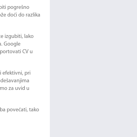
biti pogrešno
že doći do razlika
 izgubiti, lako
ju. Google
portovati CV u
efektivni, pri
podešavanjima
amo za uvid u
eba povećati, tako