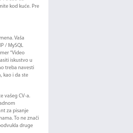
mite kod kuće. Pre
imena. Vaša
PHP / MySQL
rimer "Video
siti iskustvo u
no treba navesti
, kao i da ste
te vašeg CV-a.
 radnom
nt za pisanje
rmama. To ne znači
e podvukla druge