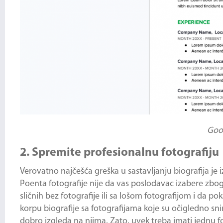
Goo
2. Spremite profesionalnu fotografiju
Verovatno najčešća greška u sastavljanju biografija je iz
Poenta fotografije nije da vas poslodavac izabere zbog 
sličnih bez fotografije ili sa lošom fotografijom i da 
korpu biografije sa fotografijama koje su očigledno sn
dobro izgleda na njima. Zato, uvek treba imati jednu fot