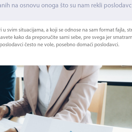
anih na osnovu onoga što su nam rekli poslodavci
 u svim situacijama, a koji se odnose na sam format fajla, str
 savete kako da preporučite sami sebe, pre svega jer smatram
poslodavci često ne vole, posebno domaći poslodavci.