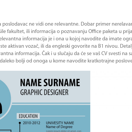
da poslodavac ne vidi one relevantne. Dobar primer nerelava
ile fakultet, ili informacija o poznavanju Office paketa u pri
levantna informacija je i ona u kojoj navodite da imate og
te aktivan vozač, ili da engleski govorite na B1 nivou. Detal
vantna informacija. Čak i u slučaju da će se vaš CV svesti na
i daleko bolji od onoga u kome navodite kratkotrajne poslove