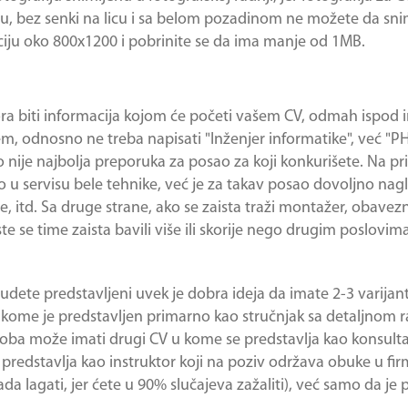
ju, bez senki na licu i sa belom pozadinom ne možete da sni
uciju oko 800x1200 i pobrinite se da ima manje od 1MB.
mora biti informacija kojom će početi vašem CV, odmah ispod 
m, odnosno ne treba napisati "Inženjer informatike", već "
 nije najbolja preporuka za posao za koji konkurišete. Na p
 u servisu bele tehnike, već je za takav posao dovoljno nagla
, itd. Sa druge strane, ako se zaista traži montažer, obavez
ste se time zaista bavili više ili skorije nego drugim poslovima
budete predstavljeni uvek je dobra ideja da imate 2-3 varijan
 u kome je predstavljen primarno kao stručnjak sa detaljnom
osoba može imati drugi CV u kome se predstavlja kao konsulta
se predstavlja kao instruktor koji na poziv održava obuke u fi
ada lagati, jer ćete u 90% slučajeva zažaliti), već samo da j