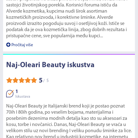
sastojci životinjskog porekla. Korisnici foruma ističu da
Alverde kozmetika, kupcima nudi širok asortiman
kozmetičkih proizvoda, i korektivne šminke. Alverde
proizvodi izrazito pogoduju suvoj i osetljivoj koži. Ističe se
podatak da je ova kozmetička linija, zbog dobrih rezultata i
pristupačne cene, sve popularnija među kupci...
Pročitaj više
Naj-Oleari Beauty iskustva
5
5
/
1
Iskustava
Naj-Oleari Beauty je Italijanski brend koji je postao poznat
70ih I 80ih godina, po veselim bojama, materijalima i
posebnim dezenima modnih detalja kao sto su aksesoari za
kosu, torbe i novčanici. Danas, Naj-Oleari Beauty se vraća u
velikom stilu uz novi brending I veliku ponudu šminke za lice.
Kao relativno nov brend u industriji kozmetike, na internetu