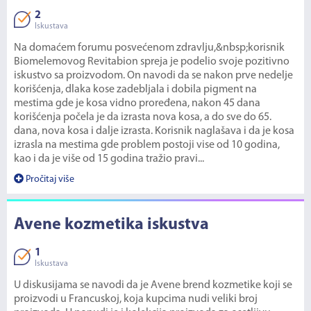
2
Iskustava
Na domaćem forumu posvećenom zdravlju,&nbsp;korisnik
Biomelemovog Revitabion spreja je podelio svoje pozitivno
iskustvo sa proizvodom. On navodi da se nakon prve nedelje
korišćenja, dlaka kose zadebljala i dobila pigment na
mestima gde je kosa vidno proređena, nakon 45 dana
korišćenja počela je da izrasta nova kosa, a do sve do 65.
dana, nova kosa i dalje izrasta. Korisnik naglašava i da je kosa
izrasla na mestima gde problem postoji vise od 10 godina,
kao i da je više od 15 godina tražio pravi...
Pročitaj više
Avene kozmetika iskustva
1
Iskustava
U diskusijama se navodi da je Avene brend kozmetike koji se
proizvodi u Francuskoj, koja kupcima nudi veliki broj