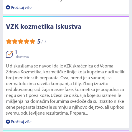
Pročitaj više
VZK kozmetika iskustva
5
5
/
1
Iskustava
U diskusijama se navodi da je VZK skraćenica od Veoma
Zdrava Kozmetika, kozmetičke linije koja kupcima nudi veliki
broj medicinskih preparata. Ovaj brend je u saradnji sa
dermatolozima razvila kompanija Lilly. Zbog izrazito
redukovanog sadržaja masne faze, kozmetika je pogodna za
negu svih tipova kože. Učesnice diskusija koje su razmenile
mišljenja na domaćim forumima svedoče da su izrazito niske
cene preparata izazvale sumnju u njihovo dejstvo, ali uprkos
svemu, oduševljene rezultatima. Prepara...
Pročitaj više