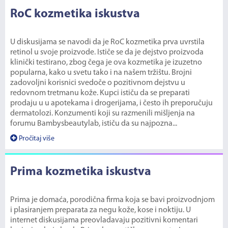
RoC kozmetika iskustva
U diskusijama se navodi da je RoC kozmetika prva uvrstila
retinol u svoje proizvode. Ističe se da je dejstvo proizvoda
klinički testirano, zbog čega je ova kozmetika je izuzetno
popularna, kako u svetu tako i na našem tržištu. Brojni
zadovoljni korisnici svedoče o pozitivnom dejstvu u
redovnom tretmanu kože. Kupci ističu da se preparati
prodaju u u apotekama i drogerijama, i često ih preporučuju
dermatolozi. Konzumenti koji su razmenili mišljenja na
forumu Bambysbeautylab, ističu da su najpozna...
Pročitaj više
Prima kozmetika iskustva
Prima je domaća, porodična firma koja se bavi proizvodnjom
i plasiranjem preparata za negu kože, kose i noktiju. U
internet diskusijama preovladavaju pozitivni komentari