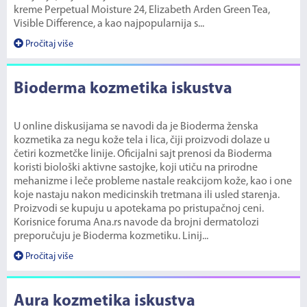
kreme Perpetual Moisture 24, Elizabeth Arden Green Tea,
Visible Difference, a kao najpopularnija s...
Pročitaj više
Bioderma kozmetika iskustva
U online diskusijama se navodi da je Bioderma ženska
kozmetika za negu kože tela i lica, čiji proizvodi dolaze u
četiri kozmetčke linije. Oficijalni sajt prenosi da Bioderma
koristi biološki aktivne sastojke, koji utiču na prirodne
mehanizme i leče probleme nastale reakcijom kože, kao i one
koje nastaju nakon medicinskih tretmana ili usled starenja.
Proizvodi se kupuju u apotekama po pristupačnoj ceni.
Korisnice foruma Ana.rs navode da brojni dermatolozi
preporučuju je Bioderma kozmetiku. Linij...
Pročitaj više
Aura kozmetika iskustva