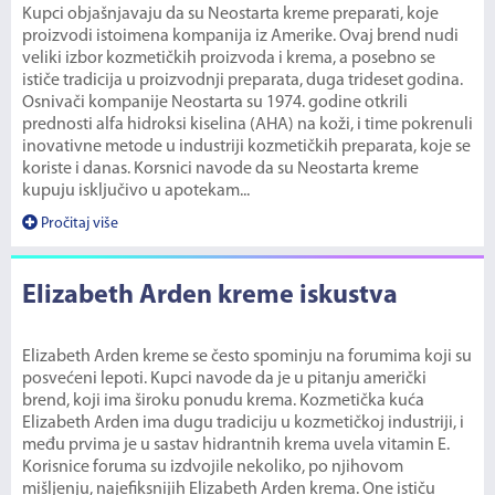
Kupci objašnjavaju da su Neostarta kreme preparati, koje
proizvodi istoimena kompanija iz Amerike. Ovaj brend nudi
veliki izbor kozmetičkih proizvoda i krema, a posebno se
ističe tradicija u proizvodnji preparata, duga trideset godina.
Osnivači kompanije Neostarta su 1974. godine otkrili
prednosti alfa hidroksi kiselina (AHA) na koži, i time pokrenuli
inovativne metode u industriji kozmetičkih preparata, koje se
koriste i danas. Korsnici navode da su Neostarta kreme
kupuju isključivo u apotekam...
Pročitaj više
Elizabeth Arden kreme iskustva
Elizabeth Arden kreme se često spominju na forumima koji su
posvećeni lepoti. Kupci navode da je u pitanju američki
brend, koji ima široku ponudu krema. Kozmetička kuća
Elizabeth Arden ima dugu tradiciju u kozmetičkoj industriji, i
među prvima je u sastav hidrantnih krema uvela vitamin E.
Korisnice foruma su izdvojile nekoliko, po njihovom
mišljenju, najefiksnijih Elizabeth Arden krema. One ističu