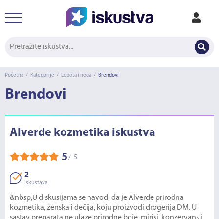
Početna
/
Kategorije
/
Lepota i nega
/
Brendovi
Brendovi
Alverde kozmetika iskustva
5
5
/
2
Iskustava
&nbsp;U diskusijama se navodi da je Alverde prirodna
kozmetika, ženska i dečija, koju proizvodi drogerija DM. U
sastav preparata ne ulaze prirodne boje, mirisi, konzervans i