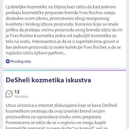
Ljubiteljke kozmetike na biljnoj bazi ističu da kad jednom
probaju kozmetičke preparate brenda Yves Rocher, ostaju
dosledne svom izboru, prvenstveno zbog neospornog
kvaliteta i širokog izbora proizvoda. Korisnice koje su imale
priliku da probaju većinu proizvoda ovog brenda ističu da im
je Yves Rocher kozmetika jedna od najboljih kozmetika za
telo na svetu. Interesantno je da se u superlativima govori o
bar jednom proizvodu iz svake kolekcije Yves Rocher, a da se
najčešće ističu njihovi parfemi...
Pročitaj više
DeSheli kozmetika iskustva
12
Iskustava
Utisci učesnica u internet diskusijama koje se bave DeSheli
kozmetikom smatraju da ovaj izraelski brend svojim
proizvodima ne opravdava visoku cenu preparata.
Prvenstveno se ističe da se u regionu ne mogu kupiti
kozmetički preparati za negu kože “na komad”, već se