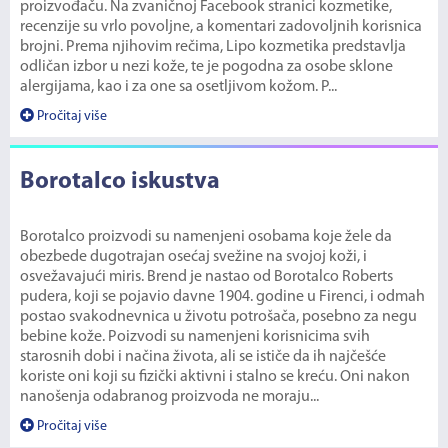
proizvođaču. Na zvaničnoj Facebook stranici kozmetike,
recenzije su vrlo povoljne, a komentari zadovoljnih korisnica
brojni. Prema njihovim rečima, Lipo kozmetika predstavlja
odličan izbor u nezi kože, te je pogodna za osobe sklone
alergijama, kao i za one sa osetljivom kožom. P...
Pročitaj više
Borotalco iskustva
Borotalco proizvodi su namenjeni osobama koje žele da
obezbede dugotrajan osećaj svežine na svojoj koži, i
osvežavajući miris. Brend je nastao od Borotalco Roberts
pudera, koji se pojavio davne 1904. godine u Firenci, i odmah
postao svakodnevnica u životu potrošača, posebno za negu
bebine kože. Poizvodi su namenjeni korisnicima svih
starosnih dobi i načina života, ali se ističe da ih najčešće
koriste oni koji su fizički aktivni i stalno se kreću. Oni nakon
nanošenja odabranog proizvoda ne moraju...
Pročitaj više