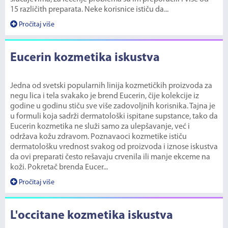
15 različith preparata. Neke korisnice ističu da...
Pročitaj više
Eucerin kozmetika iskustva
Jedna od svetski popularnih linija kozmetičkih proizvoda za
negu lica i tela svakako je brend Eucerin, čije kolekcije iz
godine u godinu stiču sve više zadovoljnih korisnika. Tajna je
u formuli koja sadrži dermatološki ispitane supstance, tako da
Eucerin kozmetika ne služi samo za ulepšavanje, već i
održava kožu zdravom. Poznavaoci kozmetike ističu
dermatološku vrednost svakog od proizvoda i iznose iskustva
da ovi preparati često rešavaju crvenila ili manje ekceme na
koži. Pokretač brenda Eucer...
Pročitaj više
L'occitane kozmetika iskustva