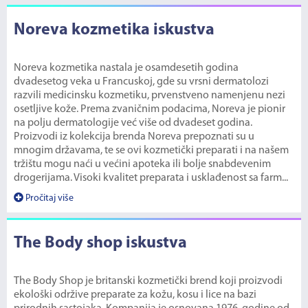
Noreva kozmetika iskustva
Noreva kozmetika nastala je osamdesetih godina
dvadesetog veka u Francuskoj, gde su vrsni dermatolozi
razvili medicinsku kozmetiku, prvenstveno namenjenu nezi
osetljive kože. Prema zvaničnim podacima, Noreva je pionir
na polju dermatologije već više od dvadeset godina.
Proizvodi iz kolekcija brenda Noreva prepoznati su u
mnogim državama, te se ovi kozmetički preparati i na našem
tržištu mogu naći u većini apoteka ili bolje snabdevenim
drogerijama. Visoki kvalitet preparata i usklađenost sa farm...
Pročitaj više
The Body shop iskustva
The Body Shop je britanski kozmetički brend koji proizvodi
ekološki održive preparate za kožu, kosu i lice na bazi