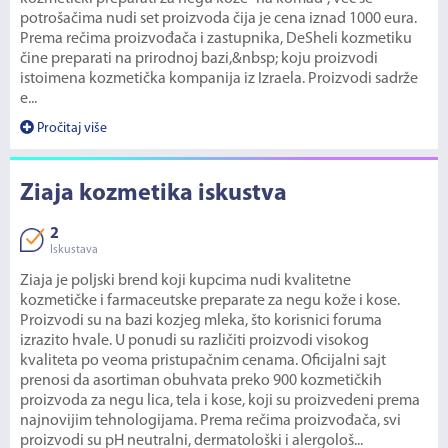
potrošačima nudi set proizvoda čija je cena iznad 1000 eura.
Prema rečima proizvođača i zastupnika, DeSheli kozmetiku
čine preparati na prirodnoj bazi,&nbsp; koju proizvodi
istoimena kozmetička kompanija iz Izraela. Proizvodi sadrže
e...
Pročitaj više
Ziaja kozmetika iskustva
2
Iskustava
Ziaja je poljski brend koji kupcima nudi kvalitetne
kozmetičke i farmaceutske preparate za negu kože i kose.
Proizvodi su na bazi kozjeg mleka, što korisnici foruma
izrazito hvale. U ponudi su različiti proizvodi visokog
kvaliteta po veoma pristupačnim cenama. Oficijalni sajt
prenosi da asortiman obuhvata preko 900 kozmetičkih
proizvoda za negu lica, tela i kose, koji su proizvedeni prema
najnovijim tehnologijama. Prema rečima proizvođača, svi
proizvodi su pH neutralni, dermatološki i alergološ...