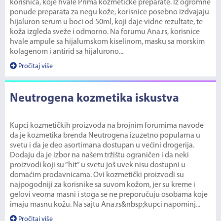
korisnica, koje hvale Prima kozmetičke preparate. Iz ogromne
ponude preparata za negu kože, korisnice posebno izdvajaju
hijaluron serum u boci od 50ml, koji daje vidne rezultate, te
koža izgleda sveže i odmorno. Na forumu Ana.rs, korisnice
hvale ampule sa hijalurnskom kiselinom, masku sa morskim
kolagenom i antirid sa hijalurono...
Pročitaj više
Neutrogena kozmetika iskustva
Kupci kozmetičkih proizvoda na brojnim forumima navode
da je kozmetika brenda Neutrogena izuzetno popularna u
svetu i da je deo asortimana dostupan u većini drogerija.
Dodaju da je izbor na našem tržištu ograničen i da neki
proizvodi koji su “hit” u svetu još uvek nisu dostupni u
domaćim prodavnicama. Ovi kozmetički proizvodi su
najpogodniji za korisnike sa suvom kožom, jer su kreme i
gelovi veoma masni i stoga se ne preporučuju osobama koje
imaju masnu kožu. Na sajtu Ana.rs&nbsp;kupci napominj...
Pročitaj više