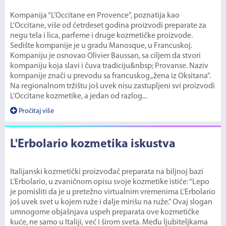
Kompanija “L’Occitane en Provence”, poznatija kao
L’Occitane, više od četrdeset godina proizvodi preparate za
negu tela i lica, parfeme i druge kozmetičke proizvode.
Sedište kompanije je u gradu Manosque, u Francuskoj.
Kompaniju je osnovao Olivier Baussan, sa ciljem da stvori
kompaniju koja slavi i čuva tradiciju&nbsp; Provanse. Naziv
kompanije znači u prevodu sa francuskog „žena iz Oksitana”.
Na regionalnom tržištu još uvek nisu zastupljeni svi proizvodi
L’Occitane kozmetike, a jedan od razlog...
Pročitaj više
L'Erbolario kozmetika iskustva
Italijanski kozmetički proizvođač preparata na biljnoj bazi
L’Erbolario, u zvaničnom opisu svoje kozmetike ističe: “Lepo
je pomisliti da je u pretežno virtualnim vremenima L’Erbolario
još uvek svet u kojem ruže i dalje mirišu na ruže.” Ovaj slogan
umnogome objašnjava uspeh preparata ove kozmetičke
kuće, ne samo u Italiji, već i širom sveta. Među ljubiteljkama