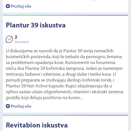
Pročitaj više
Plantur 39 iskustva
2
Iskustava
U diskusijama se navodi da je Pantur 39 serija nemačkih
kozmetičkih proizvoda, koji bi trebalo da pomognu ženama
sa problemom opadanja kose. Konzumenti na forumima
ističu dva Plantur 39 kofeinska šampona. Jedan je namenjen
tretiranju farbane i oštećene, a drugi slabe i tanke kose. U
ponudi preparata se izvdvajaju i&nbsp; kofeinski tonik, i
Plantur 39 Hair Active kapsule. Kupci objašnjavaju da u
njihov sastav ulaze oligoelementi, vitamini i ekstrakt semena
grožđa, koji deluju pozitivno na koren...
Pročitaj više
Revitabion iskustva