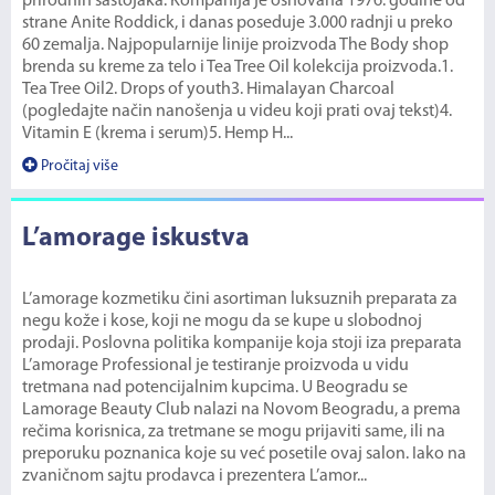
prirodnih sastojaka. Kompanija je osnovana 1976. godine od
strane Anite Roddick, i danas poseduje 3.000 radnji u preko
60 zemalja. Najpopularnije linije proizvoda The Body shop
brenda su kreme za telo i Tea Tree Oil kolekcija proizvoda.1.
Tea Tree Oil2. Drops of youth3. Himalayan Charcoal
(pogledajte način nanošenja u videu koji prati ovaj tekst)4.
Vitamin E (krema i serum)5. Hemp H...
Pročitaj više
L’amorage iskustva
L’amorage kozmetiku čini asortiman luksuznih preparata za
negu kože i kose, koji ne mogu da se kupe u slobodnoj
prodaji. Poslovna politika kompanije koja stoji iza preparata
L’amorage Professional je testiranje proizvoda u vidu
tretmana nad potencijalnim kupcima. U Beogradu se
Lamorage Beauty Club nalazi na Novom Beogradu, a prema
rečima korisnica, za tretmane se mogu prijaviti same, ili na
preporuku poznanica koje su već posetile ovaj salon. Iako na
zvaničnom sajtu prodavca i prezentera L’amor...