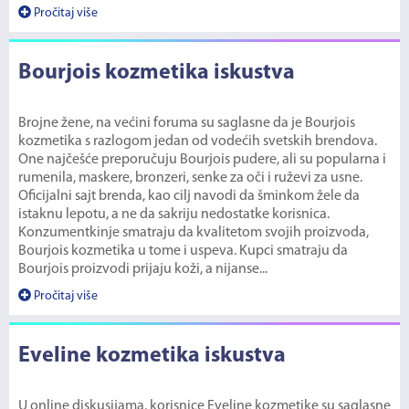
Pročitaj više
Bourjois kozmetika iskustva
Brojne žene, na većini foruma su saglasne da je Bourjois
kozmetika s razlogom jedan od vodećih svetskih brendova.
One najčešće preporučuju Bourjois pudere, ali su popularna i
rumenila, maskere, bronzeri, senke za oči i ruževi za usne.
Oficijalni sajt brenda, kao cilj navodi da šminkom žele da
istaknu lepotu, a ne da sakriju nedostatke korisnica.
Konzumentkinje smatraju da kvalitetom svojih proizvoda,
Bourjois kozmetika u tome i uspeva. Kupci smatraju da
Bourjois proizvodi prijaju koži, a nijanse...
Pročitaj više
Eveline kozmetika iskustva
U online diskusijama, korisnice Eveline kozmetike su saglasne