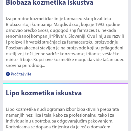
Biobaza kozmetika iskustva
Iza prirodne kozmetičke linije farmaceutskog kvaliteta
Biobaza stoji kompanija Magdis d.o.o., koju je 1993. godine
osnovao Srećko Gross, dugogodišnji farmaceut u nekada
renomiranoj kompaniji “Pliva” u Sloveniji. Ovu liniju su razvili
i proizveli hrvatski stručnjaci za farmaceutsku proizvodnju.
Poseban akcenat stavljen je na proizvode koji su prilagođeni
osetljivoj koži, jer ne sadrže konzervanse, iritanse, veštačke
mirise ili boje. Kupci ove kozmetike mogu da vide tačan udeo
sirovina prirodnog...
Pročitaj više
Lipo kozmetika iskustva
Lipo kozmetika nudi ogroman izbor bioaktivnih preparata
namenjih nezi lica i tela, kako za profesionalnu, tako i za
individualnu upotrebu, sa odgovarajućim pakovanjem.
Korisnicama se dopada činjenica da je reč o domaćem