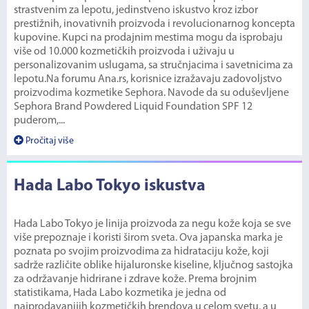
strastvenim za lepotu, jedinstveno iskustvo kroz izbor
prestižnih, inovativnih proizvoda i revolucionarnog koncepta
kupovine. Kupci na prodajnim mestima mogu da isprobaju
više od 10.000 kozmetičkih proizvoda i uživaju u
personalizovanim uslugama, sa stručnjacima i savetnicima za
lepotu.Na forumu Ana.rs, korisnice izražavaju zadovoljstvo
proizvodima kozmetike Sephora. Navode da su oduševljene
Sephora Brand Powdered Liquid Foundation SPF 12
puderom,...
Pročitaj više
Hada Labo Tokyo iskustva
Hada Labo Tokyo je linija proizvoda za negu kože koja se sve
više prepoznaje i koristi širom sveta. Ova japanska marka je
poznata po svojim proizvodima za hidrataciju kože, koji
sadrže različite oblike hijaluronske kiseline, ključnog sastojka
za održavanje hidrirane i zdrave kože. Prema brojnim
statistikama, Hada Labo kozmetika je jedna od
najprodavanijih kozmetičkih brendova u celom svetu, a u