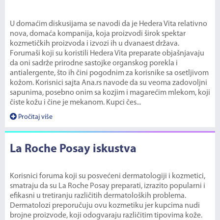
U domaćim diskusijama se navodi da je Hedera Vita relativno
nova, domaća kompanija, koja proizvodi širok spektar
kozmetičkih proizvoda i izvozi ih u dvanaest država.
Forumaši koji su koristili Hedera Vita preparate objašnjavaju
da oni sadrže prirodne sastojke organskog porekla i
antialergente, što ih čini pogodnim za korisnike sa osetljivom
kožom. Korisnici sajta Ana.rs navode da su veoma zadovoljni
sapunima, posebno onim sa kozjim i magarećim mlekom, koji
čiste kožu i čine je mekanom. Kupci čes...
Pročitaj više
La Roche Posay iskustva
Korisnici foruma koji su posvećeni dermatologiji i kozmetici,
smatraju da su La Roche Posay preparati, izrazito popularni i
efikasni u tretiranju različitih dermatoloških problema.
Dermatolozi preporučuju ovu kozmetiku jer kupcima nudi
brojne proizvode, koji odogvaraju različitim tipovima kože.