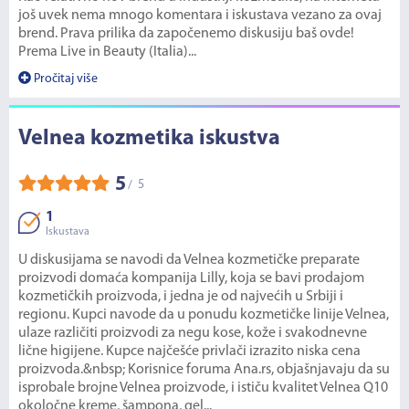
još uvek nema mnogo komentara i iskustava vezano za ovaj
brend. Prava prilika da započenemo diskusiju baš ovde!
Prema Live in Beauty (Italia)...
Pročitaj više
Velnea kozmetika iskustva
5
5
/
1
Iskustava
U diskusijama se navodi da Velnea kozmetičke preparate
proizvodi domaća kompanija Lilly, koja se bavi prodajom
kozmetičkih proizvoda, i jedna je od najvećih u Srbiji i
regionu. Kupci navode da u ponudu kozmetičke linije Velnea,
ulaze različiti proizvodi za negu kose, kože i svakodnevne
lične higijene. Kupce najčešće privlači izrazito niska cena
proizvoda.&nbsp; Korisnice foruma Ana.rs, objašnjavaju da su
isprobale brojne Velnea proizvode, i ističu kvalitet Velnea Q10
okoločne kreme, šampona, gel...