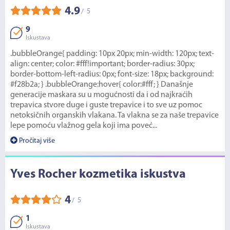
4.9
5
/
9
Iskustava
.bubbleOrange{ padding: 10px 20px; min-width: 120px; text-
align: center; color: #fff!important; border-radius: 30px;
border-bottom-left-radius: 0px; font-size: 18px; background:
#f28b2a; } .bubbleOrange:hover{ color:#fff; } Današnje
generacije maskara su u mogućnosti da i od najkraćih
trepavica stvore duge i guste trepavice i to sve uz pomoc
netoksičnih organskih vlakana. Ta vlakna se za naše trepavice
lepe pomoću vlažnog gela koji ima poveć...
Pročitaj više
Yves Rocher kozmetika iskustva
4
5
/
1
Iskustava