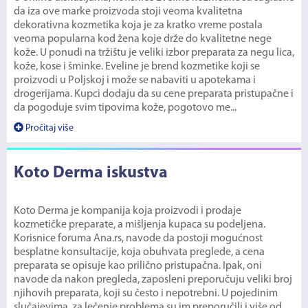
da iza ove marke proizvoda stoji veoma kvalitetna
dekorativna kozmetika koja je za kratko vreme postala
veoma popularna kod žena koje drže do kvalitetne nege
kože. U ponudi na tržištu je veliki izbor preparata za negu lica,
kože, kose i šminke. Eveline je brend kozmetike koji se
proizvodi u Poljskoj i može se nabaviti u apotekama i
drogerijama. Kupci dodaju da su cene preparata pristupačne i
da pogoduje svim tipovima kože, pogotovo me...
Pročitaj više
Koto Derma iskustva
Koto Derma je kompanija koja proizvodi i prodaje
kozmetičke preparate, a mišljenja kupaca su podeljena.
Korisnice foruma Ana.rs, navode da postoji mogućnost
besplatne konsultacije, koja obuhvata preglede, a cena
preparata se opisuje kao prilično pristupačna. Ipak, oni
navode da nakon pregleda, zaposleni preporučuju veliki broj
njihovih preparata, koji su često i nepotrebni. U pojedinim
slučajevima, za lečenje problema su im preporučili i više od