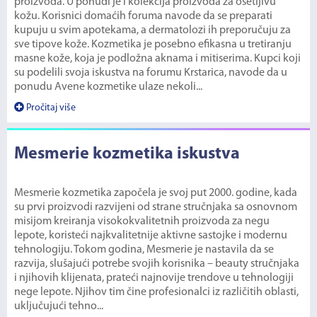
proizvoda. U ponudi je i kolekcija proizvoda za osetljivu
kožu. Korisnici domaćih foruma navode da se preparati
kupuju u svim apotekama, a dermatolozi ih preporučuju za
sve tipove kože. Kozmetika je posebno efikasna u tretiranju
masne kože, koja je podložna aknama i mitiserima. Kupci koji
su podelili svoja iskustva na forumu Krstarica, navode da u
ponudu Avene kozmetike ulaze nekoli...
Pročitaj više
Mesmerie kozmetika iskustva
Mesmerie kozmetika započela je svoj put 2000. godine, kada
su prvi proizvodi razvijeni od strane stručnjaka sa osnovnom
misijom kreiranja visokokvalitetnih proizvoda za negu
lepote, koristeći najkvalitetnije aktivne sastojke i modernu
tehnologiju. Tokom godina, Mesmerie je nastavila da se
razvija, slušajući potrebe svojih korisnika – beauty stručnjaka
i njihovih klijenata, prateći najnovije trendove u tehnologiji
nege lepote. Njihov tim čine profesionalci iz različitih oblasti,
uključujući tehno...