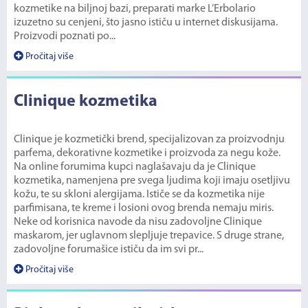
kozmetike na biljnoj bazi, preparati marke L’Erbolario
izuzetno su cenjeni, što jasno ističu u internet diskusijama.
Proizvodi poznati po...
Pročitaj više
Clinique kozmetika
Clinique je kozmetički brend, specijalizovan za proizvodnju
parfema, dekorativne kozmetike i proizvoda za negu kože.
Na online forumima kupci naglašavaju da je Clinique
kozmetika, namenjena pre svega ljudima koji imaju osetljivu
kožu, te su skloni alergijama. Ističe se da kozmetika nije
parfimisana, te kreme i losioni ovog brenda nemaju miris.
Neke od korisnica navode da nisu zadovoljne Clinique
maskarom, jer uglavnom slepljuje trepavice. S druge strane,
zadovoljne forumašice ističu da im svi pr...
Pročitaj više