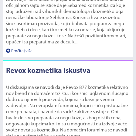
oficijalnom sajtu se ističe da je Sebamed kozmetika iza koje
stoji udruženi rad vrhunskih dermatologa i kozmetikologa
nemačke laboratorije Sebharma. Korisnici hvale izuzetno
širok asortiman prozivoda, koji obuhvata program za negu
kože beba i dece, kao i kozmetiku za odrasle, koja uključuje
preparate za negu kože i kose. Najčešći pozitivni komentari,
upućeni su preparatima za decu, k...
Pročitaj više
Revox kozmetika iskustva
U diskusijama se navodi da je Revox B77 kozmetika relativno
nov brend na domaćem tržištu, i korisnici uglavnom slučajno
dođu do njihovih proizvoda, kojima su kasnije veoma
zadovoljni. Na evropskim forumima, kupci ističu pristupačne
cene preparata, i navode da sadrže aktivne sastojke. Oni
hvale dejstvo preparata za negu kože, a zbog niskih cena,
odgovaraju kupcima koji nisu u mogućnosti da izdvoje veće
svote novca za kozmetiku. Na domaćim forumima se navodi