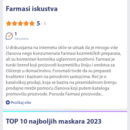
Farmasi iskustva
5
5
/
1
Iskustava
U diskusijama na internetu stiče se utisak da je mnogo više
članova nego konzumenata Farmasi kozmetičkih preparata,
ali su komentari korisnika uglavnom pozitivni. Farmasi je
turski brend koji proizvodi kozmetičku liniju i sredstva za
čišćenje u domaćinstvu. Forumaši tvrde da su preparati
kvalitetni i bazirani na prirodnim sastojcima. Reč je o
kataloškoj prodaji, koja se bazira na piramidalnom širenju
prodajne mreže pomoću članova koji putem kataloga
promovišu prozivode. Ponuda Farmasi proizvoda...
Pročitaj više
TOP 10 najboljih maskara 2023