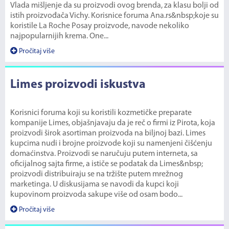
Vlada mišljenje da su proizvodi ovog brenda, za klasu bolji od
istih proizvođača Vichy. Korisnice foruma Ana.rs&nbsp;koje su
koristile La Roche Posay proizvode, navode nekoliko
najpopularnijih krema. One...
Pročitaj više
Limes proizvodi iskustva
Korisnici foruma koji su koristili kozmetičke preparate
kompanije Limes, objašnjavaju da je reč o firmi iz Pirota, koja
proizvodi širok asortiman proizvoda na biljnoj bazi. Limes
kupcima nudi i brojne proizvode koji su namenjeni čišćenju
domaćinstva. Proizvodi se naručuju putem interneta, sa
oficijalnog sajta firme, a ističe se podatak da Limes&nbsp;
proizvodi distribuiraju se na tržište putem mrežnog
marketinga. U diskusijama se navodi da kupci koji
kupovinom proizvoda sakupe više od osam bodo...
Pročitaj više