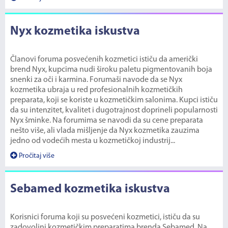
Nyx kozmetika iskustva
Članovi foruma posvećenih kozmetici ističu da američki
brend Nyx, kupcima nudi široku paletu pigmentovanih boja
snenki za oči i karmina. Forumaši navode da se Nyx
kozmetika ubraja u red profesionalnih kozmetičkih
preparata, koji se koriste u kozmetičkim salonima. Kupci ističu
da su intenzitet, kvalitet i dugotrajnost doprineli popularnosti
Nyx šminke. Na forumima se navodi da su cene preparata
nešto više, ali vlada mišljenje da Nyx kozmetika zauzima
jedno od vodećih mesta u kozmetičkoj industrij...
Pročitaj više
Sebamed kozmetika iskustva
Korisnici foruma koji su posvećeni kozmetici, ističu da su
zadovoljni kozmetičkim preparatima brenda Sebamed. Na