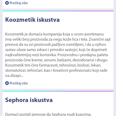
Pročitaj više
Koozmetik iskustva
Koozmetik je domaća kompanija koja u svom asortimanu
ima veliki broj proizvoda za negu kože lica i tela. Zvanični sajt
prenosi da su svi proizvodi pažljivo osmišljeni, i da u njihov
sastav ulaze samo zdravi i prirodni sastojci, koji će doprineti
najkvalitetnijoj nezi korisnika. Proizvodnu i prodajnu paletu
proizvoda čine kreme, serumi, balzami, dezodoransi i drugo.
Koozmetik tim čine farmaceuti, tehnolozi, biolozi, lekari,
stomatolozi, tehničari, kao i kreativni profesionalci koji rade
na dizajn...
Pročitaj više
Sephora iskustva
Domaći portali prenose da Sephora nudi kupcima,