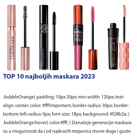
TOP 10 najboljih maskara 2023
.bubbleOrange{ padding: 10px 20px; min-width: 120px; text-
align: center; color: #fff!important; border-radius: 30px; border-
bottom-left-radius: 0px; font-size: 18px; background: #f28b2a; }
.bubbleOrange:hover{ color:#fff; } Današnje generacije maskara
su u mogućnosti da i od najkraćih trepavica stvore duge i guste