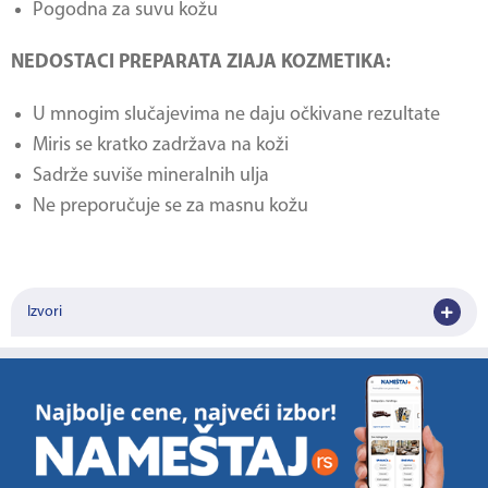
Pogodna za suvu kožu
NEDOSTACI PREPARATA ZIAJA KOZMETIKA:
U mnogim slučajevima ne daju očkivane rezultate
Miris se kratko zadržava na koži
Sadrže suviše mineralnih ulja
Ne preporučuje se za masnu kožu
Izvori