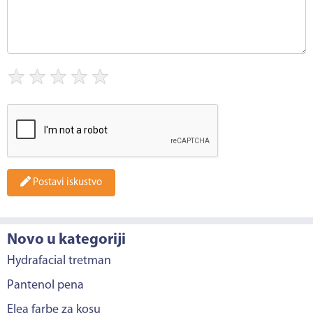
★
★
★
★
★
Postavi iskustvo
Novo u kategoriji
Hydrafacial tretman
Pantenol pena
Elea farbe za kosu