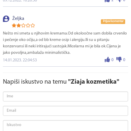
2
0
09.12.2022. 10:20:56
Željka
Prijavi komentar
Nešto mi smeta u njihovim kremama.Od okoloočne sam dobila crvenilo
i pečenje oko očiju,a od bb kreme osip i alergiju.Ili su u pitanju
konzervansi ili neki iritirajući sastojak.Micelarna mi je bila ok.Cijena je
jako povoljna,ambalaža minimalistička.
0
0
14.01.2023. 22:04:53
Napiši iskustvo na temu
"Ziaja kozmetika"