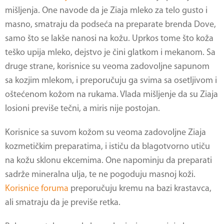
mišljenja. One navode da je Ziaja mleko za telo gusto i
masno, smatraju da podseća na preparate brenda Dove,
samo što se lakše nanosi na kožu. Uprkos tome što koža
teško upija mleko, dejstvo je čini glatkom i mekanom. Sa
druge strane, korisnice su veoma zadovoljne sapunom
sa kozjim mlekom, i preporučuju ga svima sa osetljivom i
oštećenom kožom na rukama. Vlada mišljenje da su Ziaja
losioni previše tečni, a miris nije postojan.
Korisnice sa suvom kožom su veoma zadovoljne
Ziaja
kozmetičkim preparatima
, i ističu da blagotvorno utiču
na kožu sklonu ekcemima. One napominju da preparati
sadrže mineralna ulja, te ne pogoduju masnoj koži.
Korisnice foruma
preporučuju kremu na bazi krastavca,
ali smatraju da je previše retka.