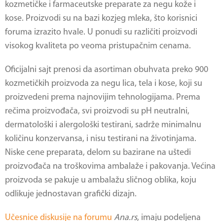
kozmetičke i farmaceutske preparate za negu kože i
kose. Proizvodi su na bazi kozjeg mleka, što korisnici
foruma izrazito hvale. U ponudi su različiti proizvodi
visokog kvaliteta po veoma pristupačnim cenama.
Oficijalni sajt prenosi da asortiman obuhvata preko 900
kozmetičkih proizvoda za negu lica, tela i kose, koji su
proizvedeni prema najnovijim tehnologijama. Prema
rečima proizvođača, svi proizvodi su pH neutralni,
dermatološki i alergološki testirani, sadrže minimalnu
količinu konzervansa, i nisu testirani na životinjama.
Niske cene preparata, delom su bazirane na uštedi
proizvođača na troškovima ambalaže i pakovanja. Većina
proizvoda se pakuje u ambalažu sličnog oblika, koju
odlikuje jednostavan grafički dizajn.
Učesnice diskusije na forumu
A
na.rs
, imaju podeljena