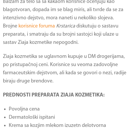
Balzam za telo sa sa kakaom korisnice ocenjuju kao
blagotvoran, dopada im se blag miris, ali tvrde da se za
intenzivno dejstvo, mora naneti u nekoliko slojeva.
Brojne
korisnice foruma
Krstarica
diskutuju o sastavu
preparata, i smatraju da su brojni sastojci koji ulaze u
sastav
Ziaja kozmetike
nepogodni.
Ziaja kozmetika
se uglavnom kupuje u DM drogerijama,
po pristupačnoj ceni. Korisnice su veoma zadovoljne
farmaceutskim dejstvom, ali kada se govori o nezi, radije
biraju druge brendove.
PREDNOSTI PREPARATA ZIAJA KOZMETIKA:
Povoljna cena
Dermatološki ispitani
Krema sa kozjim mlekom izuzetn delotvorna