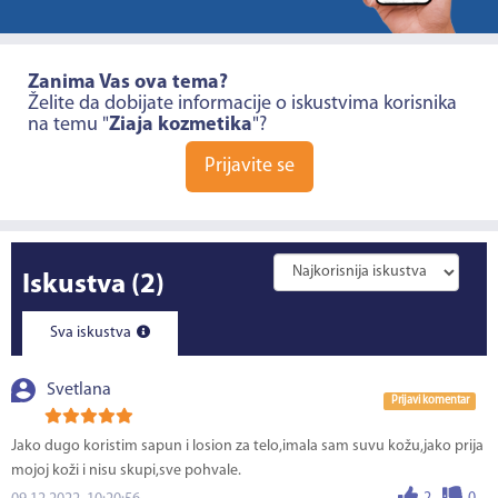
Zanima Vas ova tema?
Želite da dobijate informacije o iskustvima korisnika
na temu "
Ziaja kozmetika
"?
Prijavite se
Iskustva
(2)
Sva iskustva
Svetlana
Prijavi komentar
Jako dugo koristim sapun i losion za telo,imala sam suvu kožu,jako prija
mojoj koži i nisu skupi,sve pohvale.