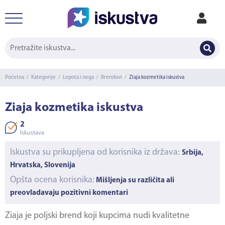
Početna
/
Kategorije
/
Lepota i nega
/
Brendovi
/
Ziaja kozmetika iskustva
Ziaja kozmetika iskustva
2
Iskustava
Iskustva su prikupljena od korisnika iz država:
Srbija,
Hrvatska, Slovenija
Opšta ocena korisnika:
Mišljenja su različita ali
preovladavaju pozitivni komentari
Ziaja je poljski brend koji kupcima nudi kvalitetne