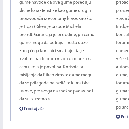
gume navode da ove gume poseduju
pripad
slične karakteristike kao gume drugih
proizv
proizvođača iz economy klase, kao što
vlasni
je Tigar (Riken je takođe Michelin
Bridge
brend). Garancija je tri godine, pri čemu
korist
gume mogu da potraju i nešto duže,
forumi
zbog čega korisnici smatraju da je
namen
kvalitet na dobrom nivou u odnosu na
više kl
cenu, koja je povoljna. Korisnici su i
automo
mišljenja da Riken zimske gume mogu
gume, 
da se prilagode na različite klimatske
foruma
uslove, pre svega na snežne padavine i
gumama
da su izuzetno s...
gume d
po sneg
Pročitaj više
Proči