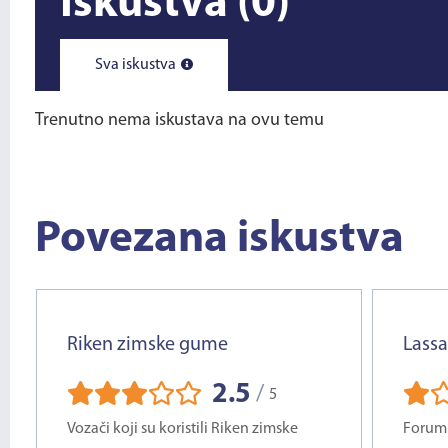
Iskustva
(0)
Sva iskustva
Trenutno nema iskustava na ovu temu
Povezana iskustva
Riken zimske gume
Lass
2.5
/
5
Vozači koji su koristili Riken zimske
Forumi