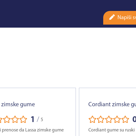
Napiši s
a zimske gume
Cordiant zimske 
1
/
5
 prenose da Lassa zimske gume
Cordiant gume su ruski