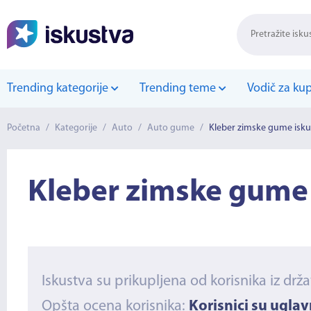
Trending kategorije
Trending teme
Vodič za ku
Početna
/
Kategorije
/
Auto
/
Auto gume
/
Kleber zimske gume isku
Kleber zimske gume
Iskustva su prikupljena od korisnika iz drž
Opšta ocena korisnika:
Korisnici su ugla