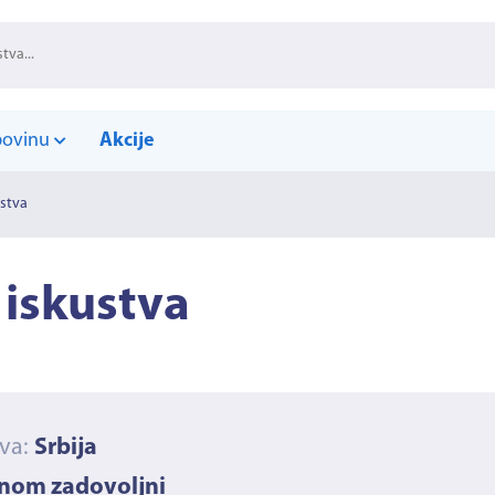
povinu
Akcije
stva
 iskustva
ava:
Srbija
vnom zadovoljni