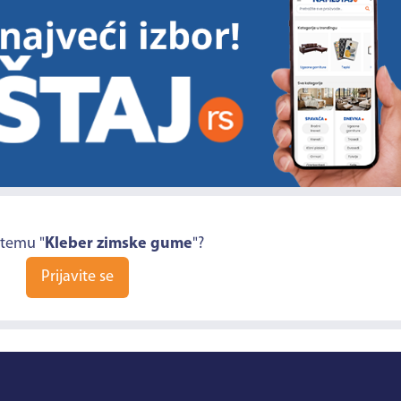
 temu "
Kleber zimske gume
"?
Prijavite se