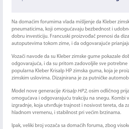
Na domaćim forumima vlada mišljenje da
Kleber zim
pneumaticima, koji omogućavaju bezbednost i udobnost 
dobru investiciju. Francuski proizvođač prenosi da diz
autoputevima tokom zime, i da odgovarajuće prianjaju
Vozači navode da su
Kleber zimske gume
pokazale dobr
odgovarajuća, i da su pritom zadovoljile sve potrebne
popularna Kleber Krisalp HP zimska guma, koja je pr
zimskim uslovima. Dizajnirana je za putničke automob
Model nove generacije
Krisalp
HP
2,
osim odličnog pri
omogućava i odgovarajuću trakciju na snegu. Kombi
izgradnje, koja utvrđuje trajnost i nosivost tereta, da
hladnom vremenu, i stabilnost pri većim brzinama.
Ipak, veliki broj vozača sa domaćih foruma, zbog viso