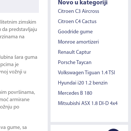
Novo u kategoriji
Citroen C3 Aircross
Citroen C4 Cactus
litetnim zimskim
 da predstavljaju
Goodride gume
 brzinama na
Monroe amortizeri
Renault Captur
 dubina šara guma
Porsche Taycan
upcima je
noj vožnji u
Volkswagen Tiguan 1.4 TSI
Hyundai i20 1.2 benzin
enim površinama,
Mercedes B 180
omoć armirane
Mitsubishi ASX 1.8 DI-D 4x4
vožnju po
Sava gume, sa