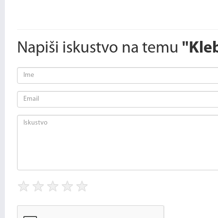
Napiši iskustvo na temu
"Kle
★
★
★
★
★