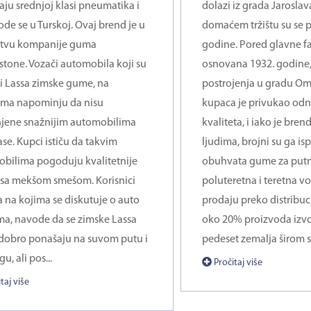
aju srednjoj klasi pneumatika i
dolazi iz grada Jaroslav
ode se u Turskoj. Ovaj brend je u
domaćem tržištu su se p
štvu kompanije guma
godine. Pored glavne fa
stone. Vozači automobila koji su
osnovana 1932. godine, 
ili Lassa zimske gume, na
postrojenja u gradu Om
ma napominju da nisu
kupaca je privukao odn
jene snažnijim automobilima
kvaliteta, i iako je bre
ase. Kupci ističu da takvim
ljudima, brojni su ga i
bilima pogoduju kvalitetnije
obuhvata gume za putn
sa mekšom smešom. Korisnici
poluteretna i teretna vo
 na kojima se diskutuje o auto
prodaju preko distribuc
, navode da se zimske Lassa
oko 20% proizvoda izvo
obro ponašaju na suvom putu i
pedeset zemalja širom sv
u, ali pos...
Pročitaj više
taj više