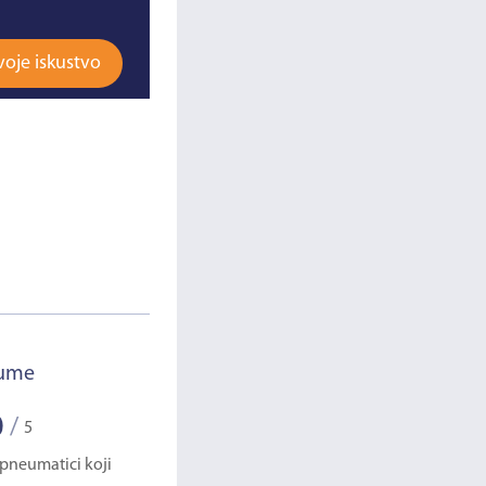
voje iskustvo
gume
Lassa Snoways 3
0
0
/
/
5
5
 pneumatici koji
Na mnogim forumima, koji su