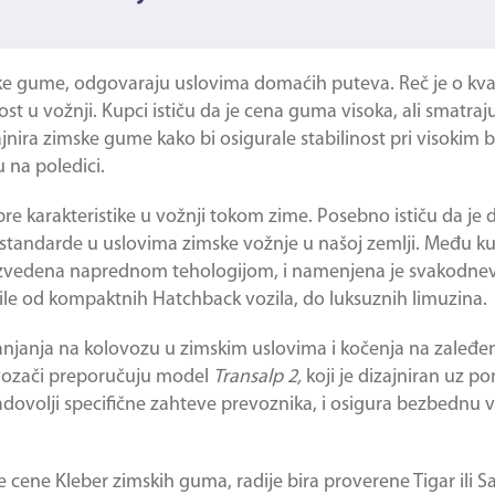
ske gume
, odgovaraju uslovima domaćih puteva. Reč je o kva
u vožnji. Kupci ističu da je cena guma visoka, ali smatraju
ajnira zimske gume kako bi osigurale stabilinost pri visokim
 na poledici.
e karakteristike u vožnji tokom zime. Posebno ističu da je
 standarde u uslovima zimske vožnje u našoj zemlji. Među k
oizvedena naprednom tehologijom, i namenjena je svakodnev
ile od kompaktnih Hatchback vozila, do luksuznih limuzina.
janjanja na kolovozu u zimskim uslovima i kočenja na zaleđ
 vozači preporučuju model
Transalp
2,
koji je dizajniran uz p
 zadovolji specifične zahteve prevoznika, i osigura bezbednu 
ke cene
Kleber zimskih guma
, radije bira proverene Tigar ili 