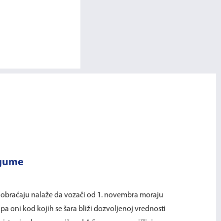
 gume
aobraćaju nalaže da vozači od 1. novembra moraju
a oni kod kojih se šara bliži dozvoljenoj vrednosti