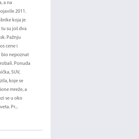
a, a na
posvećeni automobilima, korisnici
ojavile 2011.
Lassa Snoways 3 zimske gume navode
brike koja je
da je na tržištu dostupan veliki izbor
tu su još dva
veličina ovih guma, i to po vrlo nsikoj
sk. Pažnju
ceni. Ovaj pneumtik se proizvodio u
os cene i
Turskoj i u rangu je sa brendovima
nd bio nepoznat
guma Tigar i Sava. Veliki broj kupaca
sprobali. Ponuda
ovih guma ističu da im je ovaj proizvod
ička, SUV,
vrlo kratko trajao, otprilike oko godinu
zila, koje se
dana, ali postoji i veoma mali broj
ione mreže, a
vozača kojima je ova guma trajala i
zi se u oko
duže od dve godine. Korisnici su
eta. Pr...
zaključili da se ovakve supro...
Pročitaj više