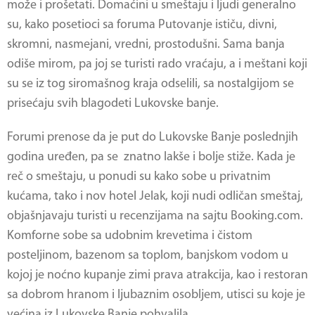
može i prošetati. Domaćini u smeštaju i ljudi generalno
su, kako posetioci sa foruma Putovanje ističu, divni,
skromni, nasmejani, vredni, prostodušni. Sama banja
odiše mirom, pa joj se turisti rado vraćaju, a i meštani koji
su se iz tog siromašnog kraja odselili, sa nostalgijom se
prisećaju svih blagodeti Lukovske banje.
Forumi prenose da je put do Lukovske Banje poslednjih
godina uređen, pa se znatno lakše i bolje stiže. Kada je
reč o smeštaju, u ponudi su kako sobe u privatnim
kućama, tako i nov hotel Jelak, koji nudi odličan smeštaj,
objašnjavaju turisti u recenzijama na sajtu Booking.com.
Komforne sobe sa udobnim krevetima i čistom
posteljinom, bazenom sa toplom, banjskom vodom u
kojoj je noćno kupanje zimi prava atrakcija, kao i restoran
sa dobrom hranom i ljubaznim osobljem, utisci su koje je
većina iz Lukovske Banje pohvalila.