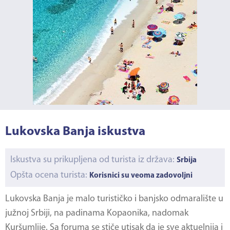
Lukovska Banja iskustva
Iskustva su prikupljena od turista iz država:
Srbija
Opšta ocena turista:
Korisnici su veoma zadovoljni
Lukovska Banja
je malo turističko i banjsko odmaralište u
južnoj Srbiji, na padinama Kopaonika, nadomak
Kuršumlije. Sa foruma se stiče utisak da je sve aktuelnija i