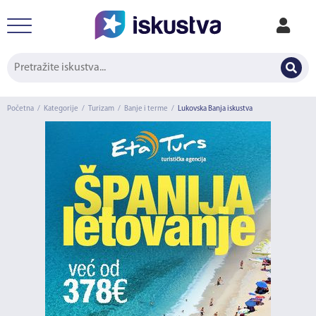
Početna
/
Kategorije
/
Turizam
/
Banje i terme
/
Lukovska Banja iskustva