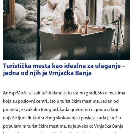
Turistička mesta kao idealna za ulaganje –
jedna od njih je Vrnjačka Banja
&nbsp;Može se zaključiti da se zato stalno gradi, što u mestima
koja su poslovni centri,, što u turističkim mestima. Jedan od
primera je svakako Beograd, kada govorimo o gradu u koji
najviše ljudi fluktuira zbog školovanja i posla, a kada je reč o
popularnim turističkim mestima, tu je svakako Vrnjačka Banja