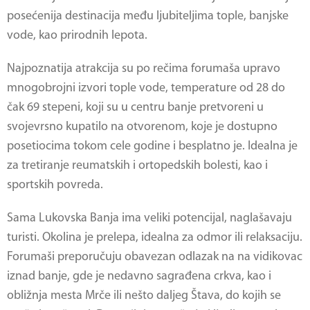
posećenija destinacija među ljubiteljima tople, banjske
vode, kao prirodnih lepota.
Najpoznatija atrakcija su po rečima forumaša upravo
mnogobrojni izvori tople vode, temperature od 28 do
čak 69 stepeni, koji su u centru banje pretvoreni u
svojevrsno kupatilo na otvorenom, koje je dostupno
posetiocima tokom cele godine i besplatno je. Idealna je
za tretiranje reumatskih i ortopedskih bolesti, kao i
sportskih povreda.
Sama
Lukovska Banja
ima veliki potencijal, naglašavaju
turisti. Okolina je prelepa, idealna za odmor ili relaksaciju.
Forumaši preporučuju obavezan odlazak na na vidikovac
iznad banje, gde je nedavno sagrađena crkva, kao i
obližnja mesta Mrče ili nešto daljeg Štava, do kojih se