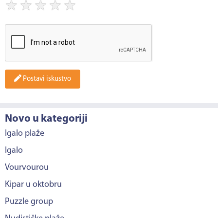
★
★
★
★
★
Postavi iskustvo
Novo u kategoriji
Igalo plaže
Igalo
Vourvourou
Kipar u oktobru
Puzzle group