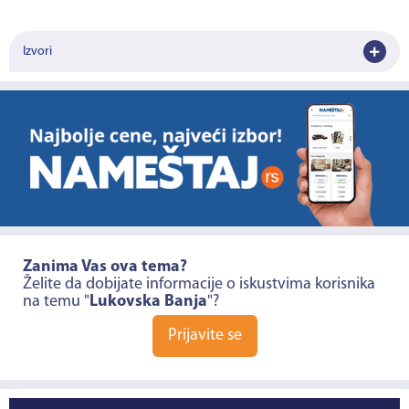
Izvori
Zanima Vas ova tema?
Želite da dobijate informacije o iskustvima korisnika
na temu "
Lukovska Banja
"?
Prijavite se