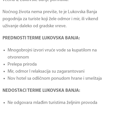
Noćnog života nema previše, te je
Lukovska Banja
pogodnija za turiste koji žele odmor i mir, ili vikend
uživanje daleko od gradske vreve.
PREDNOSTI TERME LUKOVSKA BANJA:
Mnogobrojni izvori vruće vode sa kupatilom na
otvorenom
Prelepa priroda
Mir, odmor I relaksacija su zagarantovani
Nov hotel sa odličnom ponudom hrane i smeštaja
NEDOSTACI TERME LUKOVSKA BANJA:
Ne odgovara mlađim turistima željnim provoda