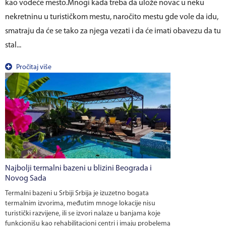
kao vodeće mesto.Mnogi kada treba da ulože novac u neku
nekretninu u turističkom mestu, naročito mestu gde vole da idu,
smatraju da će se tako za njega vezati i da će imati obavezu da tu
stal...
Pročitaj više
Najbolji termalni bazeni u blizini Beograda i
Novog Sada
Termalni bazeni u Srbiji Srbija je izuzetno bogata
termalnim izvorima, međutim mnoge lokacije nisu
turistički razvijene, ili se izvori nalaze u banjama koje
funkcionišu kao rehabilitacioni centri i imaju probelema