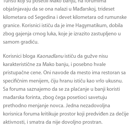
Turisti koji su posetili
Mako banju
, na forumima
objašnjavaju da se ona nalazi u Mađarskoj, trideset
kilometara od Segedina i devet kilometara od rumunske
granice. Korisnici ističu da je ime Hagymatikum, dobila
zbog gajenja crnog luka, koje je izrazito zastupljeno u
samom gradiću.
Korisnici bloga
Kaonadlanu
ističu da gužve nisu
karakteristične za
Mako banju
, i posebno hvale
pristupačne cene. Oni navode da mesto ima restoran sa
specifičnim menijem, čiju hranu ističu kao vrlo ukusnu.
Sa foruma saznajemo da se za plaćanje u banji koristi
mađarska forinta, zbog čega posetioci savetuju
prethodno menjanje novca. Jedna nezadovoljna
korisnica foruma kritikuje prostor koji predviđen za dečije
aktivnosti, i smatra da nije dovoljno prostran.