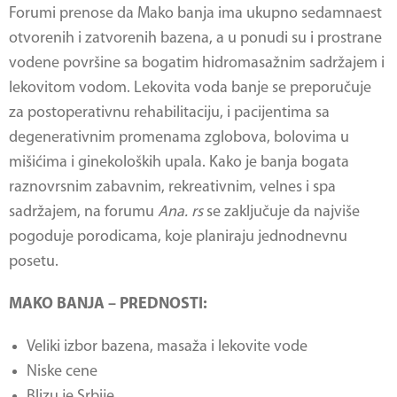
Forumi prenose da
Mako banja
ima ukupno sedamnaest
otvorenih i zatvorenih bazena, a u ponudi su i prostrane
vodene površine sa bogatim hidromasažnim sadržajem i
lekovitom vodom. Lekovita voda banje se preporučuje
za postoperativnu rehabilitaciju, i pacijentima sa
degenerativnim promenama zglobova, bolovima u
mišićima i ginekoloških upala. Kako je banja bogata
raznovrsnim zabavnim, rekreativnim, velnes i spa
sadržajem, na forumu
Ana. rs
se zaključuje da najviše
pogoduje porodicama, koje planiraju jednodnevnu
posetu.
MAKO BANJA – PREDNOSTI:
Veliki izbor bazena, masaža i lekovite vode
Niske cene
Blizu je Srbije