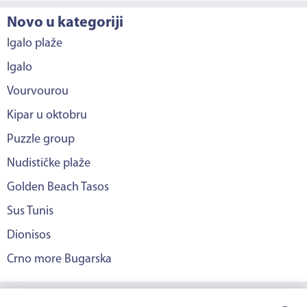
Novo u kategoriji
Igalo plaže
Igalo
Vourvourou
Kipar u oktobru
Puzzle group
Nudističke plaže
Golden Beach Tasos
Sus Tunis
Dionisos
Crno more Bugarska