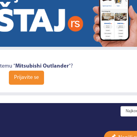
 temu "
Mitsubishi Outlander
"?
Prijavite se