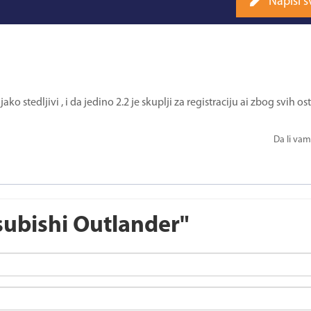
Napiši s
ako stedljivi , i da jedino 2.2 je skuplji za registraciju ai zbog svih ost
Da li vam
subishi Outlander"