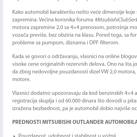
Kako automobil karakterišu nešto veće dimenzije koje s
zapremina. Većina korisnika foruma
MitsubishiClubSer
motora zapremine 2,0 sa 4×4 prenosom, potrošnja može 
vozača previše, bez obziria na klasu. Pored toga, sa fo
probleme sa pumpom, diznama i DPF filterom.
Kada se govori o održavanju, vlasnici na online blog
visoke cene originalnih rezervnih delova. Ono na šta jo
da zbog nedovoljne pouzdanosti dizel VW 2,0 motora, ka
motore.
Vlasnici dodatno upozoravaju da kod benzinskih 4×4 ag
registracija skuplja i od 60.000 dinara što dovodi u pit
izražena bezbednost, pa je automobil dobio najviše oc
PREDNOSTI MITSUBISHI OUTLANDER AUTOMOBIL
Pouzdanost, udobnost i stabilnost u vožnji