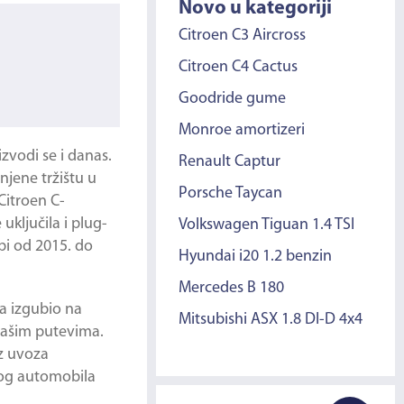
Novo u kategoriji
Citroen C3 Aircross
Citroen C4 Cactus
Goodride gume
Monroe amortizeri
zvodi se i danas.
Renault Captur
njene tržištu u
Porsche Taycan
Citroen C-
uključila i plug-
Volkswagen Tiguan 1.4 TSI
pi od 2015. do
Hyundai i20 1.2 benzin
Mercedes B 180
a izgubio na
Mitsubishi ASX 1.8 DI-D 4x4
našim putevima.
iz uvoza
vog automobila