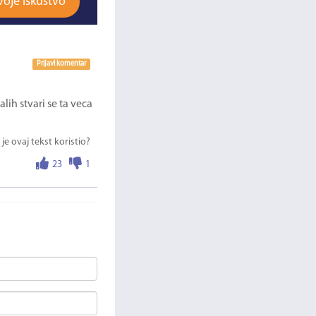
voje iskustvo
Prijavi komentar
alih stvari se ta veca
 je ovaj tekst koristio?
23
1