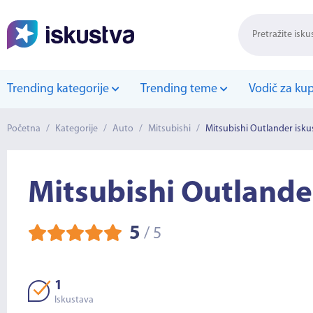
Trending kategorije
Trending teme
Vodič za ku
Početna
/
Kategorije
/
Auto
/
Mitsubishi
/
Mitsubishi Outlander isku
Mitsubishi Outlande
5
/
5
1
Iskustava