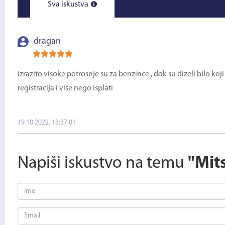
Sva iskustva
dragan
izrazito visoke potrosnje su za benzince , dok su dizeli bilo koji j
registracija i vise nego isplati
19.10.2022. 13:37:01
Napiši iskustvo na temu
"Mit