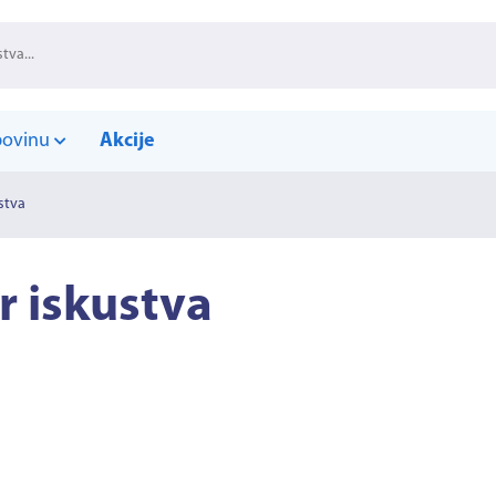
povinu
Akcije
stva
r iskustva