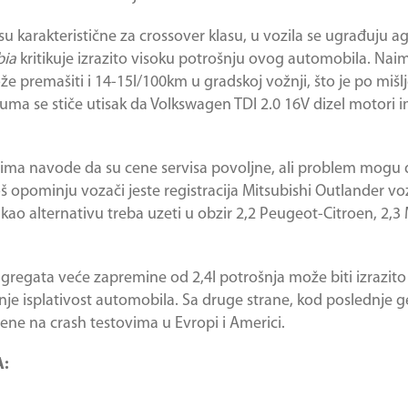
u karakteristične za crossover klasu, u vozila se ugrađuju a
bia
kritikuje izrazito visoku potrošnju ovog automobila. Nai
premašiti i 14-15l/100km u gradskoj vožnji, što je po mišl
ruma se stiče utisak da Volkswagen TDI 2.0 16V dizel motori 
ovima navode da su cene servisa povoljne, ali problem mogu
š opominju vozači jeste registracija
Mitsubishi Outlander
voz
o alternativu treba uzeti u obzir 2,2 Peugeot-Citroen, 2,3 M
regata veće zapremine od 2,4l potrošnja može biti izrazito 
anje isplativost automobila. Sa druge strane, kod poslednje ge
ene na crash testovima u Evropi i Americi.
A: