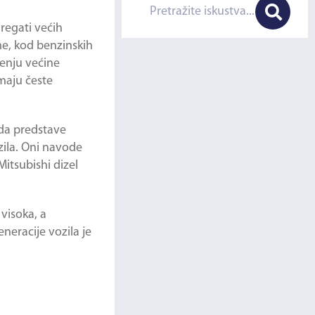
gregati većih
me, kod benzinskih
jenju većine
imaju česte
 da predstave
ila. Oni navode
itsubishi dizel
visoka, a
neracije vozila je