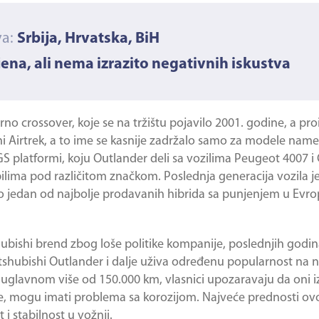
va:
Srbija, Hrvatska, BiH
jena, ali nema izrazito negativnih iskustva
o crossover, koje se na tržištu pojavilo 2001. godine, a proi
hi Airtrek, a to ime se kasnije zadržalo samo za modele name
 platformi, koju Outlander deli sa vozilima Peugeot 4007 i 
ilima pod različitom značkom. Poslednja generacija vozila je 
o jedan od najbolje prodavanih hibrida sa punjenjem u Evro
ubishi brend zbog loše politike kompanije, poslednjih godin
tshubishi Outlander
i dalje uživa određenu popularnost na 
 uglavnom više od 150.000 km, vlasnici upozaravaju da oni 
arije, mogu imati problema sa korozijom. Najveće prednosti o
 i stabilnost u vožnji.