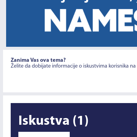
Zanima Vas ova tema?
Želite da dobijate informacije o iskustvima korisnika na
Iskustva
(1)