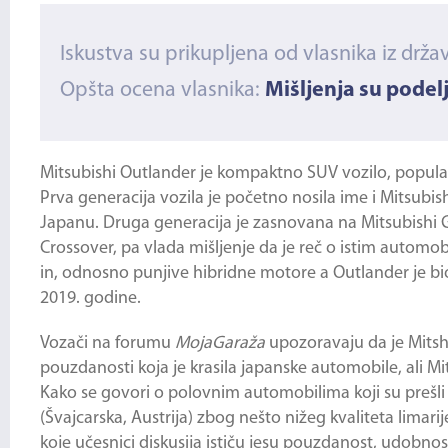
Iskustva su prikupljena od vlasnika iz drža
Opšta ocena vlasnika:
Mišljenja su podel
Mitsubishi Outlander
je kompaktno SUV vozilo, popularn
Prva generacija vozila je početno nosila ime i Mitsubis
Japanu. Druga generacija je zasnovana na Mitsubishi GS
Crossover, pa vlada mišljenje da je reč o istim automob
in, odnosno punjive hibridne motore a Outlander je bi
2019. godine.
Vozači na forumu
MojaGaraža
upozoravaju da je Mitsh
pouzdanosti koja je krasila japanske automobile, ali
Mi
Kako se govori o polovnim automobilima koji su prešli
(Švajcarska, Austrija) zbog nešto nižeg kvaliteta lim
koje učesnici diskusija ističu jesu pouzdanost, udobnost