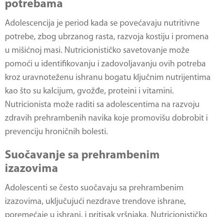
potrebama
Adolescencija je period kada se povećavaju nutritivne
potrebe, zbog ubrzanog rasta, razvoja kostiju i promena
u mišićnoj masi. Nutricionističko savetovanje može
pomoći u identifikovanju i zadovoljavanju ovih potreba
kroz uravnoteženu ishranu bogatu ključnim nutrijentima
kao što su kalcijum, gvožđe, proteini i vitamini.
Nutricionista može raditi sa adolescentima na razvoju
zdravih prehrambenih navika koje promovišu dobrobit i
prevenciju hroničnih bolesti.
Suočavanje sa prehrambenim
izazovima
Adolescenti se često suočavaju sa prehrambenim
izazovima, uključujući nezdrave trendove ishrane,
poremećaje u ishrani, i pritisak vršnjaka. Nutricionističko