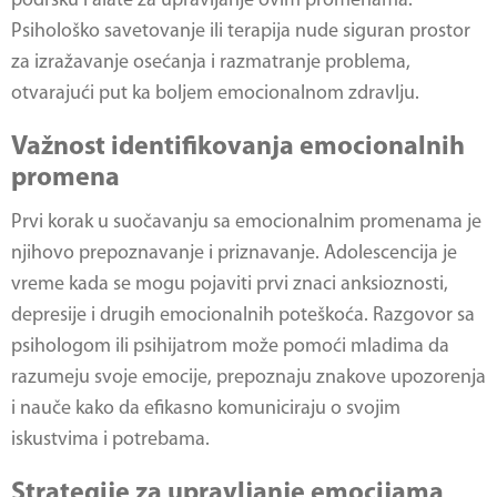
podršku i alate za upravljanje ovim promenama.
Psihološko savetovanje ili terapija nude siguran prostor
za izražavanje osećanja i razmatranje problema,
otvarajući put ka boljem emocionalnom zdravlju.
Važnost identifikovanja emocionalnih
promena
Prvi korak u suočavanju sa emocionalnim promenama je
njihovo prepoznavanje i priznavanje. Adolescencija je
vreme kada se mogu pojaviti prvi znaci anksioznosti,
depresije i drugih emocionalnih poteškoća. Razgovor sa
psihologom ili psihijatrom može pomoći mladima da
razumeju svoje emocije, prepoznaju znakove upozorenja
i nauče kako da efikasno komuniciraju o svojim
iskustvima i potrebama.
Strategije za upravljanje emocijama