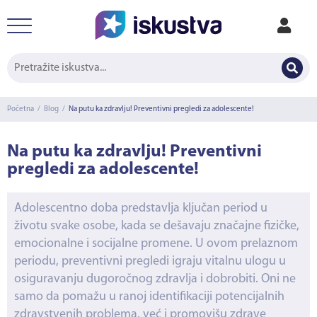
Početna
/
Blog
/
Na putu ka zdravlju! Preventivni pregledi za adolescente!
Na putu ka zdravlju! Preventivni
pregledi za adolescente!
Adolescentno doba predstavlja ključan period u
životu svake osobe, kada se dešavaju značajne fizičke,
emocionalne i socijalne promene. U ovom prelaznom
periodu, preventivni pregledi igraju vitalnu ulogu u
osiguravanju dugoročnog zdravlja i dobrobiti. Oni ne
samo da pomažu u ranoj identifikaciji potencijalnih
zdravstvenih problema, već i promovišu zdrave