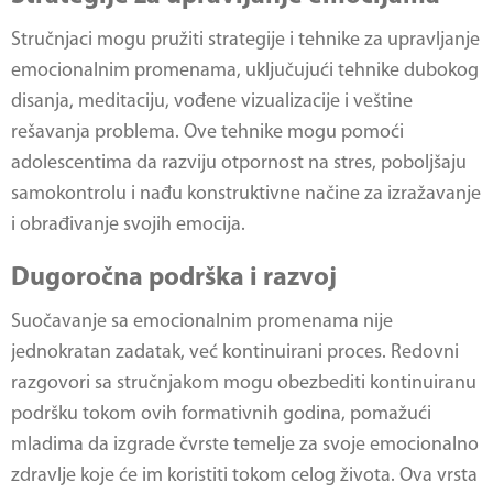
Stručnjaci mogu pružiti strategije i tehnike za upravljanje
emocionalnim promenama, uključujući tehnike dubokog
disanja, meditaciju, vođene vizualizacije i veštine
rešavanja problema. Ove tehnike mogu pomoći
adolescentima da razviju otpornost na stres, poboljšaju
samokontrolu i nađu konstruktivne načine za izražavanje
i obrađivanje svojih emocija.
Dugoročna podrška i razvoj
Suočavanje sa emocionalnim promenama nije
jednokratan zadatak, već kontinuirani proces. Redovni
razgovori sa stručnjakom mogu obezbediti kontinuiranu
podršku tokom ovih formativnih godina, pomažući
mladima da izgrade čvrste temelje za svoje emocionalno
zdravlje koje će im koristiti tokom celog života. Ova vrsta