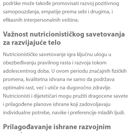
podrške može takođe promovisati razvoj pozitivnog
samopouzdanja, empatije prema sebi i drugima, i
efikasnih interpersonalnih veština.
Važnost nutricionističkog savetovanja
za razvijajuće telo
Nutricionističko savetovanje igra ključnu ulogu u
obezbeđivanju pravilnog rasta i razvoja tokom
adolescentnog doba. U ovom periodu značajnih fizičkih
promena, kvalitetna ishrana ne samo da podržava
optimalni rast, već i utiče na dugoročno zdravlje.
Nutricionisti i dijetetičari mogu pružiti dragocene savete
i prilagođene planove ishrane koji zadovoljavaju
individualne potrebe, navike i preferencije mladih ljudi.
Prilagođavanje ishrane razvojnim