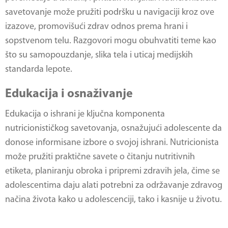
savetovanje može pružiti podršku u navigaciji kroz ove
izazove, promovišući zdrav odnos prema hrani i
sopstvenom telu. Razgovori mogu obuhvatiti teme kao
što su samopouzdanje, slika tela i uticaj medijskih
standarda lepote.
Edukacija i osnaživanje
Edukacija o ishrani je ključna komponenta
nutricionističkog savetovanja, osnažujući adolescente da
donose informisane izbore o svojoj ishrani. Nutricionista
može pružiti praktične savete o čitanju nutritivnih
etiketa, planiranju obroka i pripremi zdravih jela, čime se
adolescentima daju alati potrebni za održavanje zdravog
načina života kako u adolescenciji, tako i kasnije u životu.