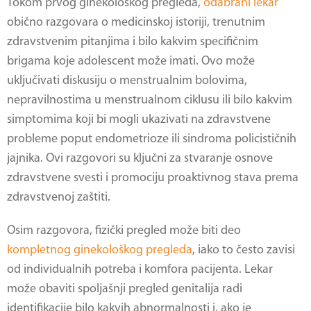
Tokom prvog ginekološkog pregleda,
odabrani lekar
obično razgovara o medicinskoj istoriji, trenutnim
zdravstvenim pitanjima i bilo kakvim specifičnim
brigama koje adolescent može imati. Ovo može
uključivati diskusiju o menstrualnim bolovima,
nepravilnostima u menstrualnom ciklusu ili bilo kakvim
simptomima koji bi mogli ukazivati na zdravstvene
probleme poput endometrioze ili sindroma policističnih
jajnika. Ovi razgovori su ključni za stvaranje osnove
zdravstvene svesti i promociju proaktivnog stava prema
zdravstvenoj zaštiti.
Osim razgovora, fizički pregled može biti deo
kompletnog ginekološkog pregleda
, iako to često zavisi
od individualnih potreba i komfora pacijenta. Lekar
može obaviti spoljašnji pregled genitalija radi
identifikacije bilo kakvih abnormalnosti i, ako je