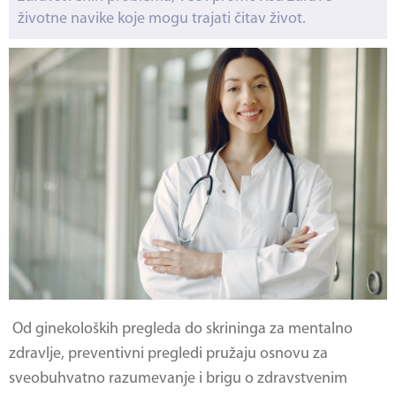
životne navike koje mogu trajati čitav život.
Od ginekoloških pregleda do skrininga za mentalno
zdravlje, preventivni pregledi pružaju osnovu za
sveobuhvatno razumevanje i brigu o zdravstvenim