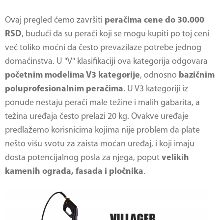
Ovaj pregled ćemo završiti
peračima cene do 30.000
RSD
, budući da su perači koji se mogu kupiti po toj ceni
već toliko moćni da često prevazilaze potrebe jednog
domaćinstva. U "V" klasifikaciji ova kategorija odgovara
početnim modelima V3 kategorije
, odnosno
bazičnim
poluprofesionalnim peračima
. U V3 kategoriji iz
ponude nestaju perači male težine i malih gabarita, a
težina uređaja često prelazi 20 kg. Ovakve uređaje
predlažemo korisnicima kojima nije problem da plate
nešto višu svotu za zaista moćan uređaj, i koji imaju
dosta potencijalnog posla za njega, poput
velikih
kamenih ograda, fasada i pločnika
.