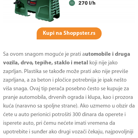
Kupi na Shoppster.rs
Sa ovom snagom moguće je prati a
utomobile i druga
vozila, drvo, tepihe, staklo i metal
koji nije jako
zaprljan. Plastika se takođe može prati ako nije previše
zaprljana, a za beton i pločice potrebnija je ipak nešto
viša snaga. Ovaj tip perača posebno često se kupuje za
pranje automobila, drvenih ograda i klupa, kao i prozora
kuća (naravno sa spoljne strane). Ako uzmemo u obzir da
ćete u auto perionici potrošiti 300 dinara da operete i
isperete auto, pri čemu nećete imati vremena da
upotrebite i sunđer ako drugi vozači čekaju, najpovoljniji