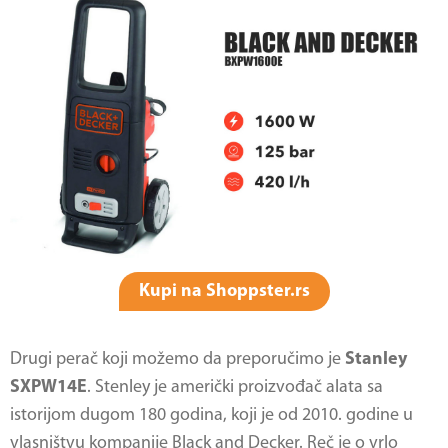
Kupi na Shoppster.rs
Drugi perač koji možemo da preporučimo je
Stanley
SXPW14E
. Stenley je američki proizvođač alata sa
istorijom dugom 180 godina, koji je od 2010. godine u
vlasništvu kompanije Black and Decker. Reč je o vrlo