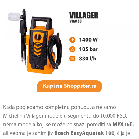
Kupi na Shoppster.rs
Kada pogledamo kompletnu ponudu, a ne samo
Michelin i Villager modele u segmentu do 10.000 RSD,
nema modela koji se može po snazi porediti sa
MPX16E
,
ali veoma je zanimljiv
Bosch EasyAquatak 100
, čija je