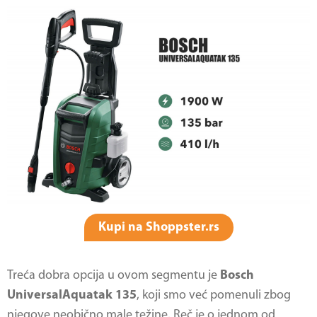
Kupi na Shoppster.rs
Treća dobra opcija u ovom segmentu je
Bosch
UniversalAquatak 135
, koji smo već pomenuli zbog
njegove neobično male težine. Reč je o jednom od