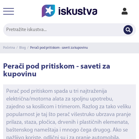
Početna
/
Blog
/
Perači pod pritiskom - saveti za kupovinu
Perači pod pritiskom - saveti za
kupovinu
Perač pod pritiskom spada u tri najtraženija
električna/motorna alata za spoljnu upotrebu,
zajedno sa kosilicom i trimerom. Razlog za tako veliku
popularnost je taj što perač višestruko ubrzava pranje
prilaza, staza, pločica, drvenih i plastičnih elemenata,
baštenskog nameštaja i mnogo čega drugog. Ako se
pažljivo koriste, odlični su i za pranje automobila,