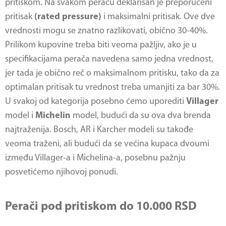
pritiskom. Na svakom peraču deklarisan je preporučeni
pritisak
(rated pressure)
i maksimalni pritisak. Ove dve
vrednosti mogu se znatno razlikovati, obično 30-40%.
Prilikom kupovine treba biti veoma pažljiv, ako je u
specifikacijama perača navedena samo jedna vrednost,
jer tada je obično reč o maksimalnom pritisku, tako da za
optimalan pritisak tu vrednost treba umanjiti za bar 30%.
U svakoj od kategorija posebno ćemo uporediti
Villager
model i
Michelin
model, budući da su ova dva brenda
najtraženija. Bosch, AR i Karcher modeli su takođe
veoma traženi, ali budući da se većina kupaca dvoumi
između Villager-a i Michelina-a, posebnu pažnju
posvetićemo njihovoj ponudi.
Perači pod pritiskom do 10.000 RSD