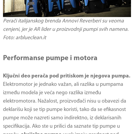
Perači italijanskog brenda Annovi Reverberi su veoma
cenjeni, jer je AR lider u proizvodnji pumpi svih namena.
Foto: arblueclean.it
Performanse pumpe i motora
Ključni deo perača pod pritiskom je njegova pumpa.
Elektromotor je jednako važan, ali razlika u pumpama
između modela je veća nego razlika između
elektromotora. Nažalost, proizvođači nisu u obavezi da
deklarišu koji se tip pumpe koristi, tako da se efikasnost
pumpe može nazreti samo indirektno, iz deklarisanih
specifikacija. Ako ste u prilici da saznate tip pumpe u