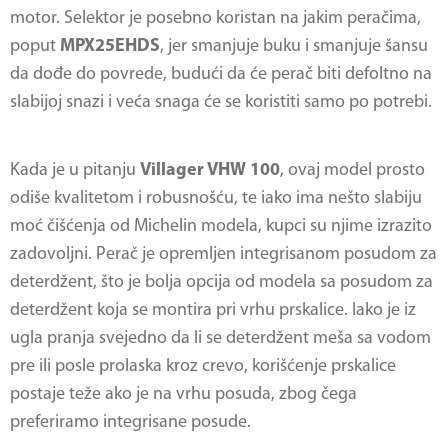
motor. Selektor je posebno koristan na jakim peračima,
poput
MPX25EHDS
, jer smanjuje buku i smanjuje šansu
da dođe do povrede, budući da će perač biti defoltno na
slabijoj snazi i veća snaga će se koristiti samo po potrebi.
Kada je u pitanju
Villager VHW 100
, ovaj model prosto
odiše kvalitetom i robusnošću, te iako ima nešto slabiju
moć čišćenja od Michelin modela, kupci su njime izrazito
zadovoljni. Perač je opremljen integrisanom posudom za
deterdžent, što je bolja opcija od modela sa posudom za
deterdžent koja se montira pri vrhu prskalice. Iako je iz
ugla pranja svejedno da li se deterdžent meša sa vodom
pre ili posle prolaska kroz crevo, korišćenje prskalice
postaje teže ako je na vrhu posuda, zbog čega
preferiramo integrisane posude.