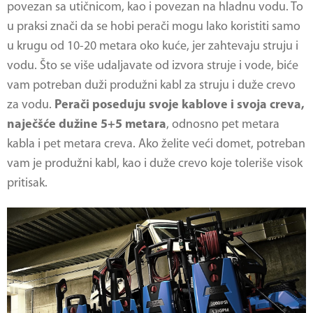
povezan sa utičnicom, kao i povezan na hladnu vodu. To
u praksi znači da se hobi perači mogu lako koristiti samo
u krugu od 10-20 metara oko kuće, jer zahtevaju struju i
vodu. Što se više udaljavate od izvora struje i vode, biće
vam potreban duži produžni kabl za struju i duže crevo
za vodu.
Perači poseduju svoje kablove i svoja creva,
naječšće dužine 5+5 metara
, odnosno pet metara
kabla i pet metara creva. Ako želite veći domet, potreban
vam je produžni kabl, kao i duže crevo koje toleriše visok
pritisak.