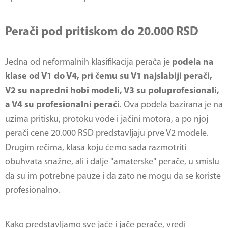
Perači pod pritiskom do 20.000 RSD
Jedna od neformalnih klasifikacija perača je
podela na
klase od V1 do V4, pri čemu su V1 najslabiji perači,
V2 su napredni hobi modeli, V3 su poluprofesionali,
a V4 su profesionalni perači
. Ova podela bazirana je na
uzima pritisku, protoku vode i jačini motora, a po njoj
perači cene 20.000 RSD predstavljaju prve V2 modele.
Drugim rečima, klasa koju ćemo sada razmotriti
obuhvata snažne, ali i dalje "amaterske" perače, u smislu
da su im potrebne pauze i da zato ne mogu da se koriste
profesionalno.
Kako predstavljamo sve jače i jače perače, vredi