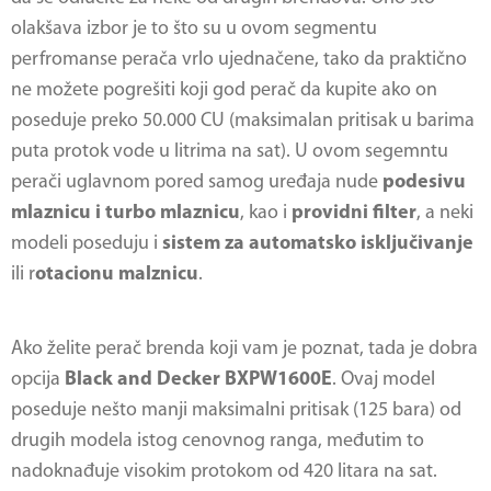
olakšava izbor je to što su u ovom segmentu
perfromanse perača vrlo ujednačene, tako da praktično
ne možete pogrešiti koji god perač da kupite ako on
poseduje preko 50.000 CU (maksimalan pritisak u barima
puta protok vode u litrima na sat). U ovom segemntu
perači uglavnom pored samog uređaja nude
podesivu
mlaznicu i turbo mlaznicu
, kao i
providni filter
, a neki
modeli poseduju i
sistem za automatsko isključivanje
ili r
otacionu malznicu
.
Ako želite perač brenda koji vam je poznat, tada je dobra
opcija
Black and Decker BXPW1600E
. Ovaj model
poseduje nešto manji maksimalni pritisak (125 bara) od
drugih modela istog cenovnog ranga, međutim to
nadoknađuje visokim protokom od 420 litara na sat.