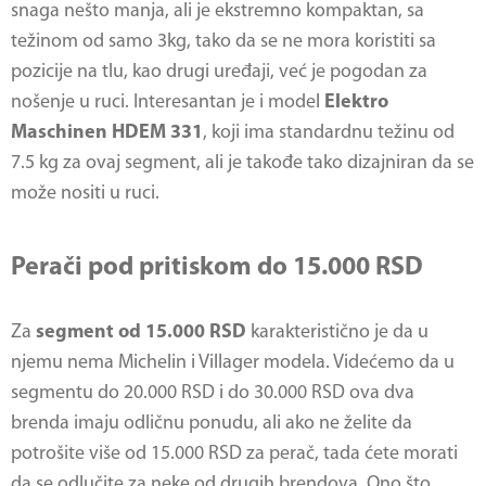
snaga nešto manja, ali je ekstremno kompaktan, sa
težinom od samo 3kg, tako da se ne mora koristiti sa
pozicije na tlu, kao drugi uređaji, već je pogodan za
nošenje u ruci. Interesantan je i model
Elektro
Maschinen HDEM 331
, koji ima standardnu težinu od
7.5 kg za ovaj segment, ali je takođe tako dizajniran da se
može nositi u ruci.
Perači pod pritiskom do 15.000 RSD
Za
segment od 15.000 RSD
karakteristično je da u
njemu nema Michelin i Villager modela. Videćemo da u
segmentu do 20.000 RSD i do 30.000 RSD ova dva
brenda imaju odličnu ponudu, ali ako ne želite da
potrošite više od 15.000 RSD za perač, tada ćete morati
da se odlučite za neke od drugih brendova. Ono što