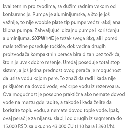
kvalitetnim proizvodima, sa dužim radnim vekom od
konkurencije. Pumpa je aluminijumska, a što je još
važnije, to nije wooble plate tip pumpe već tri-aksijlana
klipna pumpa. Zahvaljujući dizajnu pumpe i korišćenju
aluminijuma,
SXPW14E
je težak svega 8kg, ali i pored
male težine poseduje točkiće, dok većina drugih
proizvođača kompaktnih perača bira dizan bez točkića,
što nije uvek dobro rešenje. Uređaj poseduje total stop
sistem, a još jedna prednost ovog perača je mogućnost
da usisa vodu kojom pere. To znači da radi i kada nije
priključen na dovod vode, već crpe vodu iz rezervoara.
Ova mogućnost je posebno praktična ako nemate dovod
vode na mestu gde radite, a takođe i kada želite da
koristite toplu vodu, a nemate dovod tople vode. Ipak,
ovaj perač je za nijansu slabiji od drugih iz segmenta do
15.000 RSD, sa ukupno 43.000 CU (110 bara i 390 l/h).