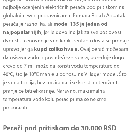
najbolje ocenjenih električnih perača pod pritiskom na
globalnim web prodavnicama. Ponuda Bosch Aquatak
perača je raznolika, ali
model 135 je jedan od
najpopularnijih
, jer je dovoljno jak za sve poslove u
dvorištu, cenovno je vrlo konkurentan i dosta se prodaje
upravo jer ga
kupci toliko hvale
. Ovaj perač može sam
da usisava vodu iz posude/rezervoara, poseduje dugo
crevo od 7 m i može da koristi vodu temperature do
40°C, što je 10°C manje u odnosu na Villager model. Što
je voda toplija, bez obzira da li se koristi deterdžent,
pranje će biti efikasnije. Naravno, maksimalna
temperatura vode koju perač prima se ne sme
prekoračiti.
Perači pod pritiskom do 30.000 RSD