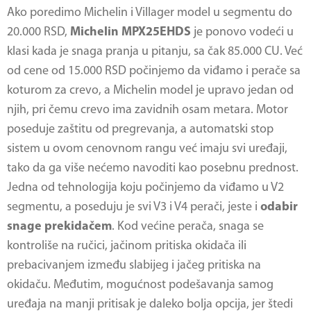
Ako poredimo Michelin i Villager model u segmentu do
20.000 RSD,
Michelin MPX25EHDS
je ponovo vodeći u
klasi kada je snaga pranja u pitanju, sa čak 85.000 CU. Već
od cene od 15.000 RSD počinjemo da viđamo i perače sa
koturom za crevo, a Michelin model je upravo jedan od
njih, pri čemu crevo ima zavidnih osam metara. Motor
poseduje zaštitu od pregrevanja, a automatski stop
sistem u ovom cenovnom rangu već imaju svi uređaji,
tako da ga više nećemo navoditi kao posebnu prednost.
Jedna od tehnologija koju počinjemo da viđamo u V2
segmentu, a poseduju je svi V3 i V4 perači, jeste i
odabir
snage prekidačem
. Kod većine perača, snaga se
kontroliše na ručici, jačinom pritiska okidača ili
prebacivanjem između slabijeg i jačeg pritiska na
okidaču. Međutim, mogućnost podešavanja samog
uređaja na manji pritisak je daleko bolja opcija, jer štedi