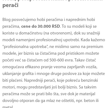
perači
Blog posvećujemo hobi peračima i naprednim hobi
peračima,
cene do 30.000 RSD
. To su modeli koji se
koriste u domaćinstvu (na otvorenom), dok su snažniji
modeli namenjeni profesionalnoj upotrebi. Kada kažemo
"profesionalna upotreba", ne mislimo samo na premium
modele, jer biznis sa čistačima pod pristiskom možete
početi već sa čistačem od 500-600 evra. Takav čistač
omogućava efikasno pranje veoma zaprljanih vozila,
uklanjanje grafita i mnoge druge poslove za koje možete
biti plaćeni. Napredniji perači, koje pokreću benzinski
motori, mogu predstavljati još bolji biznis. Sa takvim
peračima može se prati bilo šta, sve dok je materijal
dovoljno otporan da ga mlaz ne oštetiti, npr. beton ili
metal.