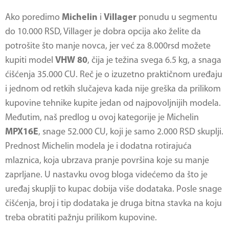
Ako poredimo
Michelin
i
Villager
ponudu u segmentu
do 10.000 RSD, Villager je dobra opcija ako želite da
potrošite što manje novca, jer već za 8.000rsd možete
kupiti model
VHW 80
, čija je težina svega 6.5 kg, a snaga
ćišćenja 35.000 CU. Reč je o izuzetno praktičnom uređaju
i jednom od retkih slučajeva kada nije greška da prilikom
kupovine tehnike kupite jedan od najpovoljnijih modela.
Međutim, naš predlog u ovoj kategorije je Michelin
MPX16E
, snage 52.000 CU, koji je samo 2.000 RSD skuplji.
Prednost Michelin modela je i dodatna rotirajuća
mlaznica, koja ubrzava pranje površina koje su manje
zaprljane. U nastavku ovog bloga videćemo da što je
uređaj skuplji to kupac dobija više dodataka. Posle snage
čišćenja, broj i tip dodataka je druga bitna stavka na koju
treba obratiti pažnju prilikom kupovine.