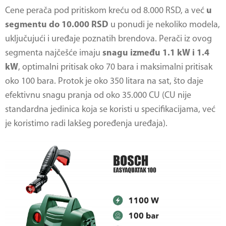
Cene perača pod pritiskom kreću od 8.000 RSD, a već
u
segmentu do 10.000 RSD
u ponudi je nekoliko modela,
uključujući i uređaje poznatih brendova. Perači iz ovog
segmenta najčešće imaju
snagu između 1.1 kW i 1.4
kW
, optimalni pritisak oko 70 bara i maksimalni pritisak
oko 100 bara. Protok je oko 350 litara na sat, što daje
efektivnu snagu pranja od oko 35.000 CU (CU nije
standardna jedinica koja se koristi u specifikacijama, već
je koristimo radi lakšeg poređenja uređaja).