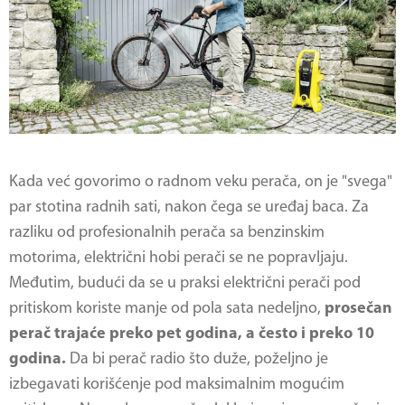
Kada već govorimo o radnom veku perača, on je "svega"
par stotina radnih sati, nakon čega se uređaj baca. Za
razliku od profesionalnih perača sa benzinskim
motorima, električni hobi perači se ne popravljaju.
Međutim, budući da se u praksi električni perači pod
pritiskom koriste manje od pola sata nedeljno,
prosečan
perač trajaće preko pet godina, a često i preko 10
godina.
Da bi perač radio što duže, poželjno je
izbegavati korišćenje pod maksimalnim mogućim