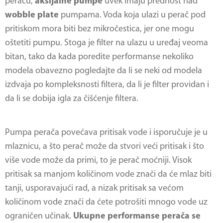
peraču,
aksijalne pumpe
uvek imaju prednost nad
wobble plate
pumpama. Voda koja ulazi u perač pod
pritiskom mora biti bez mikročestica, jer one mogu
oštetiti pumpu. Stoga je filter na ulazu u uređaj veoma
bitan, tako da kada poredite performanse nekoliko
modela obavezno pogledajte da li se neki od modela
izdvaja po kompleksnosti filtera, da li je filter providan i
da li se dobija igla za čišćenje filtera.
Pumpa perača povećava pritisak vode i isporučuje je u
mlaznicu, a što perač može da stvori veći pritisak i što
više vode može da primi, to je perač moćniji. Visok
pritisak sa manjom količinom vode znači da će mlaz biti
tanji, usporavajući rad, a nizak pritisak sa većom
količinom vode znači da ćete potrošiti mnogo vode uz
ograničen učinak.
Ukupne performanse perača se