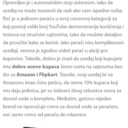
Opremljen je i automatskim stop sistemom, tako da
uređaj ne može nastaviti da radi ako vam ispadne ručka.
Reč je o jedinom peraču u ovoj cenovnoj kategoriji za
koji postoji veliki broj YouTube demonstracija korišćenja i
testova na stručnim sajtovima, tako da možete detaljno
da proučite kako se koristi. Iako perači nisu komplikovani
uređaji, veoma je zgodno videti perač u akciji pre
kupovine. Takođe, dobro je znati da uređaj koji kupujete
ima
dobre ocene kupaca
širom sveta na sajtovima kao
što su
Amazon i Flipkart
. Štaviše, ovaj uređaj bi na
Amazonu imao čistu peticu, da nema 10% kupaca koji
mu daju jedinicu, jer su šokirani zbog odsustva creva za
dovod vode u kompletu. Međutim, gotovo nijedan
brend ne isporučuje crevo za dovod vode sa peračem,
već samo crevo od perača do mlaznice.