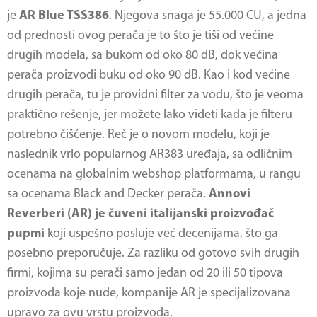
je
AR Blue TSS386
. Njegova snaga je 55.000 CU, a jedna
od prednosti ovog perača je to što je tiši od većine
drugih modela, sa bukom od oko 80 dB, dok većina
perača proizvodi buku od oko 90 dB. Kao i kod većine
drugih perača, tu je providni filter za vodu, što je veoma
praktično rešenje, jer možete lako videti kada je filteru
potrebno čišćenje. Reč je o novom modelu, koji je
naslednik vrlo popularnog AR383 uređaja, sa odličnim
ocenama na globalnim webshop platformama, u rangu
sa ocenama Black and Decker perača.
Annovi
Reverberi (AR) je čuveni italijanski proizvođač
pupmi
koji uspešno posluje već decenijama, što ga
posebno preporučuje. Za razliku od gotovo svih drugih
firmi, kojima su perači samo jedan od 20 ili 50 tipova
proizvoda koje nude, kompanije AR je specijalizovana
upravo za ovu vrstu proizvoda.