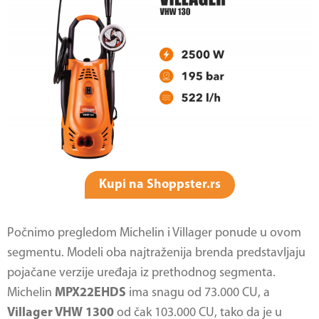
Kupi na Shoppster.rs
Počnimo pregledom Michelin i Villager ponude u ovom
segmentu. Modeli oba najtraženija brenda predstavljaju
pojačane verzije uređaja iz prethodnog segmenta.
Michelin
MPX22EHDS
ima snagu od 73.000 CU, a
Villager VHW 1300
od čak 103.000 CU, tako da je u