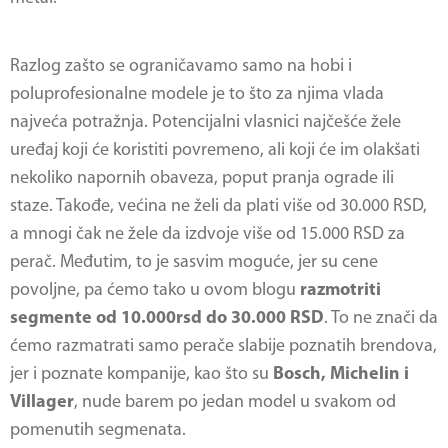
Razlog zašto se ograničavamo samo na hobi i
poluprofesionalne modele je to što za njima vlada
najveća potražnja. Potencijalni vlasnici najčešće žele
uređaj koji će koristiti povremeno, ali koji će im olakšati
nekoliko napornih obaveza, poput pranja ograde ili
staze. Takođe, većina ne želi da plati više od 30.000 RSD,
a mnogi čak ne žele da izdvoje više od 15.000 RSD za
perač. Međutim, to je sasvim moguće, jer su cene
povoljne, pa ćemo tako u ovom blogu
razmotriti
segmente od 10.000rsd do 30.000 RSD
. To ne znači da
ćemo razmatrati samo perače slabije poznatih brendova,
jer i poznate kompanije, kao što su
Bosch, Michelin i
Villager
, nude barem po jedan model u svakom od
pomenutih segmenata.