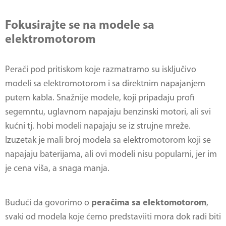
Fokusirajte se na modele sa
elektromotorom
Perači pod pritiskom koje razmatramo su isključivo
modeli sa elektromotorom i sa direktnim napajanjem
putem kabla. Snažnije modele, koji pripadaju profi
segemntu, uglavnom napajaju benzinski motori, ali svi
kućni tj. hobi modeli napajaju se iz strujne mreže.
Izuzetak je mali broj modela sa elektromotorom koji se
napajaju baterijama, ali ovi modeli nisu popularni, jer im
je cena viša, a snaga manja.
Budući da govorimo o
peračima sa elektomotorom
,
svaki od modela koje ćemo predstaviiti mora dok radi biti