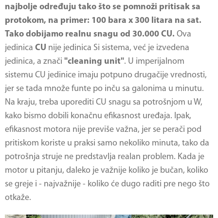
najbolje određuju tako što se pomnoži pritisak sa
protokom, na primer: 100 bara x 300 litara na sat.
Tako dobijamo realnu snagu od 30.000 CU.
Ova
jedinica
CU
nije jedinica Si sistema, već je izvedena
jedinica, a znači
"cleaning unit"
. U imperijalnom
sistemu CU jedinice imaju potpuno drugačije vrednosti,
jer se tada množe funte po inču sa galonima u minutu.
Na kraju, treba uporediti CU snagu sa potrošnjom u W,
kako bismo dobili konačnu efikasnost uređaja. Ipak,
efikasnost motora nije previše važna, jer se perači pod
pritiskom koriste u praksi samo nekoliko minuta, tako da
potrošnja struje ne predstavlja realan problem. Kada je
motor u pitanju, daleko je važnije koliko je bučan, koliko
se greje i - najvažnije - koliko će dugo raditi pre nego što
otkaže.