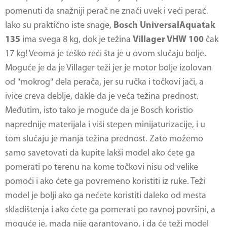
pomenuti da snažniji perač ne znači uvek i veći perač.
Iako su praktično iste snage,
Bosch UniversalAquatak
135
ima svega 8 kg, dok je težina
Villager VHW 100
čak
17 kg! Veoma je teško reći šta je u ovom slučaju bolje.
Moguće je da je Villager teži jer je motor bolje izolovan
od "mokrog" dela perača, jer su ručka i točkovi jači, a
ivice creva deblje, dakle da je veća težina prednost.
Međutim, isto tako je moguće da je Bosch koristio
naprednije materijala i viši stepen minijaturizacije, i u
tom slučaju je manja težina prednost. Zato možemo
samo savetovati da kupite lakši model ako ćete ga
pomerati po terenu na kome točkovi nisu od velike
pomoći i ako ćete ga povremeno koristiti iz ruke. Teži
model je bolji ako ga nećete koristiti daleko od mesta
skladištenja i ako ćete ga pomerati po ravnoj površini, a
moguće je, mada nije garantovano, i da će teži model