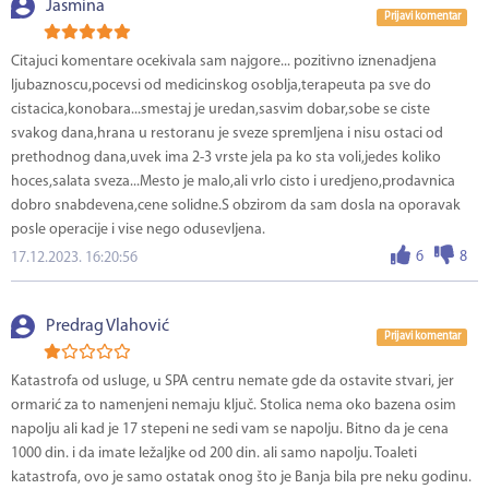
Jasmina
Prijavi komentar
Citajuci komentare ocekivala sam najgore... pozitivno iznenadjena
ljubaznoscu,pocevsi od medicinskog osoblja,terapeuta pa sve do
cistacica,konobara...smestaj je uredan,sasvim dobar,sobe se ciste
svakog dana,hrana u restoranu je sveze spremljena i nisu ostaci od
prethodnog dana,uvek ima 2-3 vrste jela pa ko sta voli,jedes koliko
hoces,salata sveza...Mesto je malo,ali vrlo cisto i uredjeno,prodavnica
dobro snabdevena,cene solidne.S obzirom da sam dosla na oporavak
posle operacije i vise nego odusevljena.
6
8
17.12.2023. 16:20:56
Predrag Vlahović
Prijavi komentar
Katastrofa od usluge, u SPA centru nemate gde da ostavite stvari, jer
ormarić za to namenjeni nemaju ključ. Stolica nema oko bazena osim
napolju ali kad je 17 stepeni ne sedi vam se napolju. Bitno da je cena
1000 din. i da imate ležaljke od 200 din. ali samo napolju. Toaleti
katastrofa, ovo je samo ostatak onog što je Banja bila pre neku godinu.