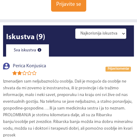
Prijavite se
Iskustva
(9)
Sva iskustva
Perica Konjusica
Prijavi komentar
Iznenadjen sam neljubaznošću osoblja. Dali je moguće da osoblje ne
shvata da mi zovemo iz inostranstva, ili iz provincije i da tražimo
informacije, malo i neki savet, preporuku i na kraju oni svi žive od nas
eventualnih gostiju. Na telefonu se jave neljubazno, a stalno ponavljaju,
gospodine-gospodine. …Ili ja sam medicinska sestra i ja to neznam.
PROLOMBANJA je stotinu kilometara dalje, ali su za Ribarsku
banju/osoblje pet zvezdice. Ribarska banja možda ima dobru mineralnu
vodu, možda su i doktori i terapeuti dobri, ali pomoćno osoblje im kvari
prosek