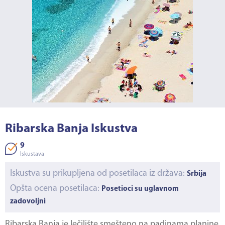
Ribarska Banja Iskustva
9
Iskustava
Iskustva su prikupljena od posetilaca iz država:
Srbija
Opšta ocena posetilaca:
Posetioci su uglavnom
zadovoljni
Ribarska Banja
je lečilište smešteno na padinama planine