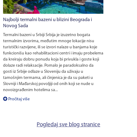
Najbolji termalni bazeni u blizini Beograda i
Novog Sada
Termalni bazeni u Srbiji Srbija je izuzetno bogata
termalnim izvorima, međutim mnoge lokacije nisu
turistički razvijene, ili se izvori nalaze u banjama koje
funkcionišu kao rehabilitacioni centri i imaju probelema
da kreiraju dobru ponudu koja bi privukla i goste koji
dolaze radi relaksacije. Pomalo je paradoksalno da
gosti iz Srbije odlaze u Sloveniju da uživaju u
tamošnjim termama, ali činjenica je da su paketi u
Slovniji i Mađarskoj povoljiji od onih koji se nude u
novoizgrađenim hotelima sa...
Pročitaj više
Pogledaj sve blog stranice