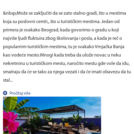
&nbsp;Može se zaključiti da se zato stalno gradi, što u mestima
koja su poslovni centri,, što u turističkim mestima. Jedan od
primera je svakako Beograd, kada govorimo o gradu u koji
najviše ljudi fluktuira zbog školovanja i posla, a kada je reč o
popularnim turističkim mestima, tu je svakako Vrnjačka Banja
kao vodeće mesto.Mnogi kada treba da ulože novac u neku
nekretninu u turističkom mestu, naročito mestu gde vole da idu,
smatraju da će se tako za njega vezati i da će imati obavezu da tu
stal...
Pročitaj više