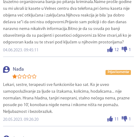
Izuzetno organizovana banja po pitanju kriminala.Naime prošle godine
su mi ukrali iz kasete u Velnes centru dva telefona,pri čemu kaseta nije
obijena već otključana i zaključana.Njihova reakcija je bila 'pa dobro
dešava se"i da oni nisu odgovorni.Prijavio sam policiji i do dan danas
naravno nema nikakvih informacija.Bitno je da su svuda po banji
obaveštenja da su pacijenti i posetioci odgovorni za lične stvari,ali ko je
odgovoran kada su te stvari pod ključem u njihovim prostorijama?
12
1
04.06.2023. 09:45:11
Nađa
Prijavi komentar
Lekari, sestre, terapeuti sve funkcioniše kao sat. Ko je uveo
samoposluživanje za ljude sa štakama, kolicima, hodalicama... nije
normalan. Hrana hladna, tanjiri neoprani, stalno nečega nema, prazne
posude po 10', konobara nigde nema i nikome ništa ne pomažu.
Neljubaznost i bezobrazluk.
11
1
20.05.2023. 09:26:20