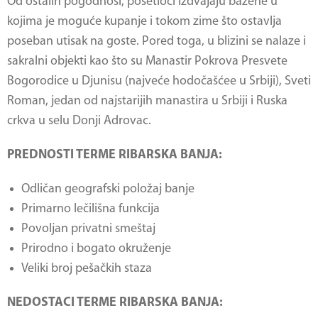
Od ostalih pogodnosi, posetioci izdvajaju bazene u
kojima je moguće kupanje i tokom zime što ostavlja
poseban utisak na goste. Pored toga, u blizini se nalaze i
sakralni objekti kao što su Manastir Pokrova Presvete
Bogorodice u Djunisu (najveće hodočašćee u Srbiji), Sveti
Roman, jedan od najstarijih manastira u Srbiji i Ruska
crkva u selu Donji Adrovac.
PREDNOSTI TERME RIBARSKA BANJA:
Odličan geografski položaj banje
Primarno lečilišna funkcija
Povoljan privatni smeštaj
Prirodno i bogato okruženje
Veliki broj pešačkih staza
NEDOSTACI TERME RIBARSKA BANJA: