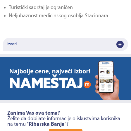
Turistički sadržaj je ograničen
Neljubaznost medicinskog osoblja Stacionara
Izvori
Zanima Vas ova tema?
Želite da dobijate informacije o iskustvima korisnika
na temu "
Ribarska Banja
"?