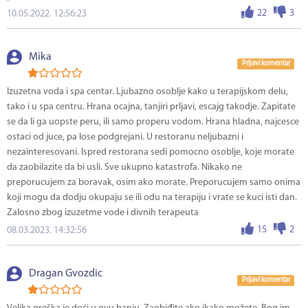
22
3
10.05.2022. 12:56:23
Mika
Prijavi komentar
Izuzetna voda i spa centar. Ljubazno osoblje kako u terapijskom delu,
tako i u spa centru. Hrana ocajna, tanjiri prljavi, escajg takodje. Zapitate
se da li ga uopste peru, ili samo properu vodom. Hrana hladna, najcesce
ostaci od juce, pa lose podgrejani. U restoranu neljubazni i
nezainteresovani. Ispred restorana sedi pomocno osoblje, koje morate
da zaobilazite da bi usli. Sve ukupno katastrofa. Nikako ne
preporucujem za boravak, osim ako morate. Preporucujem samo onima
koji mogu da dodju okupaju se ili odu na terapiju i vrate se kuci isti dan.
Zalosno zbog izuzetme vode i divnih terapeuta
15
2
08.03.2023. 14:32:56
Dragan Gvozdic
Prijavi komentar