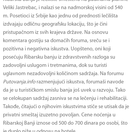
Veliki Jastrebac, i nalazi se na nadmorskoj visini od 540
m. Posetioci iz Srbije kao jednu od prednosti lečilišta
izdvajaju odličnu geografsku lokaciju, što je čini
pristupačnom iz svih krajeva države. Na osnovu
komentara gostiju sa domaćih foruma, sreču se i
pozitivna i negativna iskustva. Uopšteno, oni koji
posećuju Ribarsku banju iz zdravstvenih razloga su
zadovoljni uslugom i tretmanima, dok su turisti
uglavnom nezadovoljni količinom sadržaja. Na forumu
Putovanja.info
razmenjujući iskustva, forumaši navode
da je u turističkom smislu banja još uvek u razvoju. Tako
se celokupan sadržaj zasniva se na lečenju i rehabilitaciji.
Takođe, čitajući o njihovim iskustvima stiče se utisak da je
privatni smeštaj izuzetno povoljan. Cene noćenja u
Ribarskoj Banji iznose od 500 do 700 dinara po osobi, što
je duplo niže u odnosu na hotele.