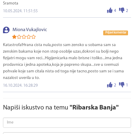
Sramota
4
2
10.05.2024. 11:51:55
Miona Vukajlovic
Prijavi komentar
Katastrofa!Hrana cista nula,posto sam zensko u sobama sam sa
zenskim bakama koje non stop osoblje uzas,dokrori su bolji nego
fizijatri mogu vam reci...Higijenicarka malo brisne i toliko...ima jedna
prodavnica i jedna apoteka,koja je papreno skupa...sve u svemuzi
pohvale koje sam citala nista od toga nije tacno,posto sam se i sama
nazalost uverila u to.
2
1
16.10.2024. 16:28:29
Napiši iskustvo na temu
"Ribarska Banja"