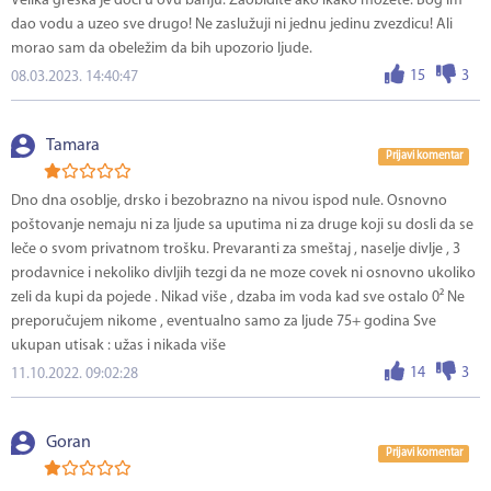
Velika greška je doći u ovu banju. Zaobiđite ako ikako možete. Bog im
dao vodu a uzeo sve drugo! Ne zaslužuji ni jednu jedinu zvezdicu! Ali
morao sam da obeležim da bih upozorio ljude.
15
3
08.03.2023. 14:40:47
Tamara
Prijavi komentar
Dno dna osoblje, drsko i bezobrazno na nivou ispod nule. Osnovno
poštovanje nemaju ni za ljude sa uputima ni za druge koji su dosli da se
leče o svom privatnom trošku. Prevaranti za smeštaj , naselje divlje , 3
prodavnice i nekoliko divljih tezgi da ne moze covek ni osnovno ukoliko
zeli da kupi da pojede . Nikad više , dzaba im voda kad sve ostalo 0² Ne
preporučujem nikome , eventualno samo za ljude 75+ godina Sve
ukupan utisak : užas i nikada više
14
3
11.10.2022. 09:02:28
Goran
Prijavi komentar