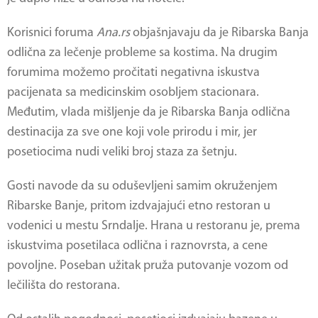
Korisnici foruma
Ana.rs
objašnjavaju da je
Ribarska Banja
odlična za lečenje probleme sa kostima. Na drugim
forumima možemo pročitati negativna iskustva
pacijenata sa medicinskim osobljem stacionara.
Međutim, vlada mišljenje da je Ribarska Banja odlična
destinacija za sve one koji vole prirodu i mir, jer
posetiocima nudi veliki broj staza za šetnju.
Gosti navode da su oduševljeni samim okruženjem
Ribarske Banje
, pritom izdvajajući etno restoran u
vodenici u mestu Srndalje. Hrana u restoranu je, prema
iskustvima posetilaca odlična i raznovrsta, a cene
povoljne. Poseban užitak pruža putovanje vozom od
lečilišta do restorana.