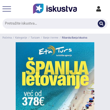
Početna
/
Kategorije
/
Turizam
/
Banje i terme
/
Ribarska Banja Iskustva