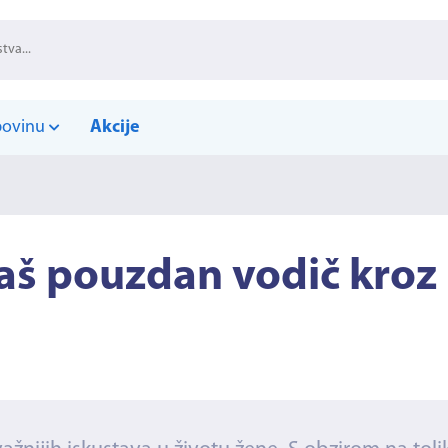
povinu
Akcije
Vaš pouzdan vodič kroz