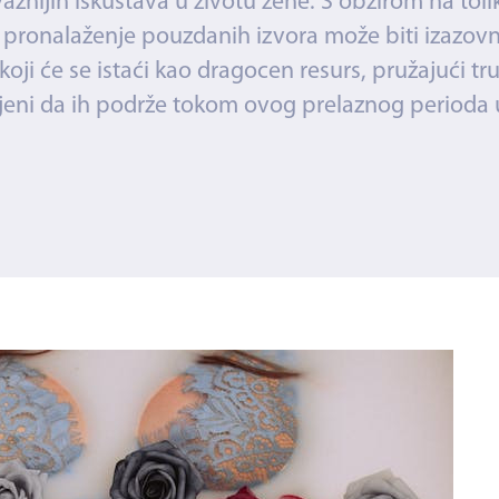
važnijih iskustava u životu žene. S obzirom na toli
, pronalaženje pouzdanih izvora može biti izazov
 koji će se istaći kao dragocen resurs, pružajući t
šljeni da ih podrže tokom ovog prelaznog perioda