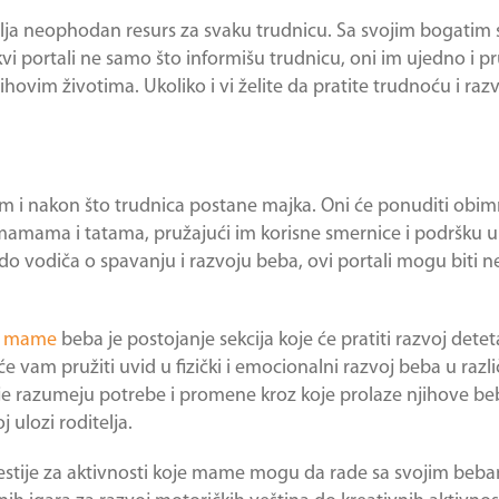
vlja neophodan resurs za svaku trudnicu. Sa svojim bogatim
i portali ne samo što informišu trudnicu, oni im ujedno i pr
ovim životima. Ukoliko i vi želite da pratite trudnoću i razv
om i nakon što trudnica postane majka. Oni će ponuditi obim
 mamama i tatama, pružajući im korisne smernice i podršku 
 do vodiča o spavanju i razvoju beba, ovi portali mogu biti n
za mame
beba je postojanje sekcija koje će pratiti razvoj dete
 vam pružiti uvid u fizički i emocionalni razvoj beba u razl
e razumeju potrebe i promene kroz koje prolaze njihove beb
 ulozi roditelja.
gestije za aktivnosti koje mame mogu da rade sa svojim beb