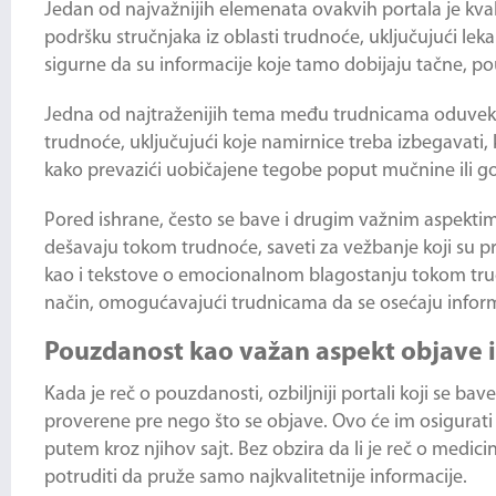
Jedan od najvažnijih elemenata ovakvih portala je kvali
podršku stručnjaka iz oblasti trudnoće, uključujući leka
sigurne da su informacije koje tamo dobijaju tačne, 
Jedna od najtraženijih tema među trudnicama oduvek je
trudnoće, uključujući koje namirnice treba izbegavati, 
kako prevazići uobičajene tegobe poput mučnine ili go
Pored ishrane, često se bave i drugim važnim aspekti
dešavaju tokom trudnoće, saveti za vežbanje koji su p
kao i tekstove o emocionalnom blagostanju tokom trud
način, omogućavajući trudnicama da se osećaju inform
Pouzdanost kao važan aspekt objave 
Kada je reč o pouzdanosti, ozbiljniji portali koji se b
proverene pre nego što se objave. Ovo će im osigurati
putem kroz njihov sajt. Bez obzira da li je reč o medici
potruditi da pruže samo najkvalitetnije informacije.