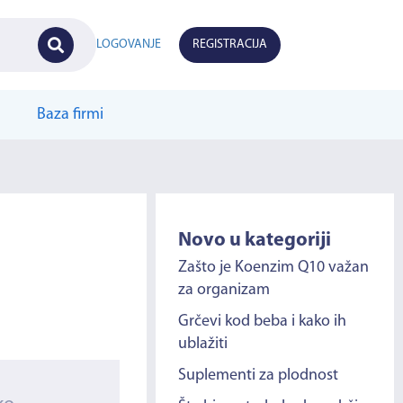
LOGOVANJE
REGISTRACIJA
Baza firmi
Novo u kategoriji
Zašto je Koenzim Q10 važan
za organizam
Grčevi kod beba i kako ih
ublažiti
Suplementi za plodnost