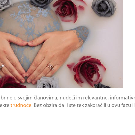
 brine o svojim članovima, nudeći im relevantne, informativn
pekte
trudnoće
. Bez obzira da li ste tek zakoračili u ovu fazu il