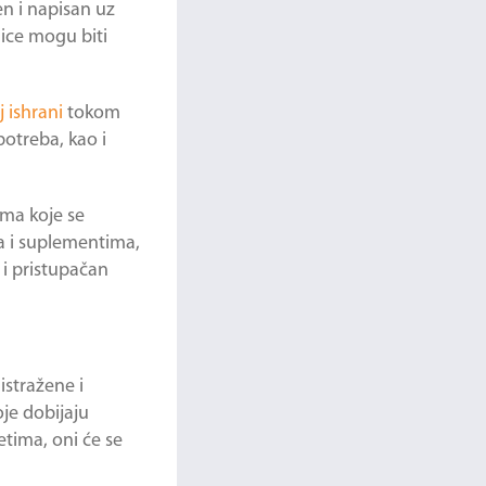
en i napisan uz
nice mogu biti
 ishrani
tokom
potreba, kao i
ama koje se
a i suplementima,
i pristupačan
istražene i
je dobijaju
etima, oni će se