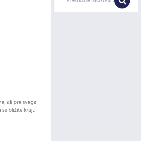
e, ali pre svega
i se bližite kraju