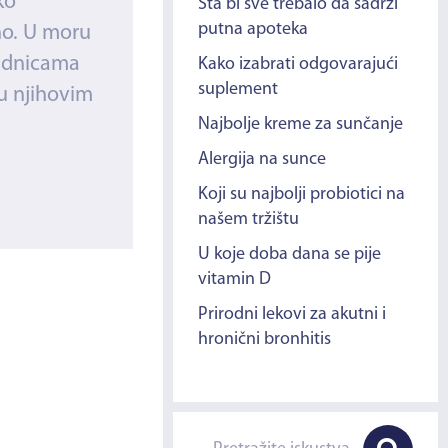
ko
Šta bi sve trebalo da sadrži
putna apoteka
no. U moru
rudnicama
Kako izabrati odgovarajući
suplement
 u njihovim
Najbolje kreme za sunčanje
Alergija na sunce
Koji su najbolji probiotici na
našem tržištu
U koje doba dana se pije
vitamin D
Prirodni lekovi za akutni i
hronični bronhitis