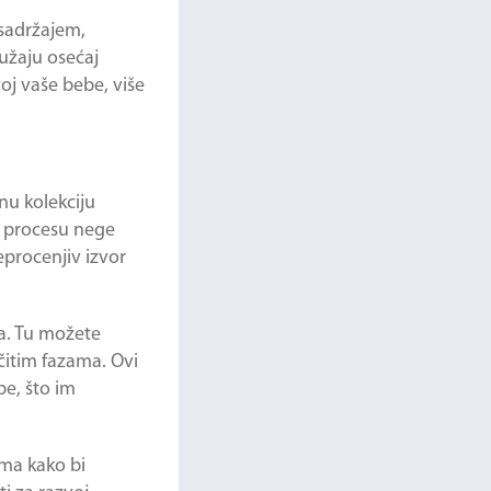
 sadržajem,
užaju osećaj
oj vaše bebe, više
nu kolekciju
u procesu nege
eprocenjiv izvor
ta. Tu možete
ičitim fazama. Ovi
e, što im
ama kako bi