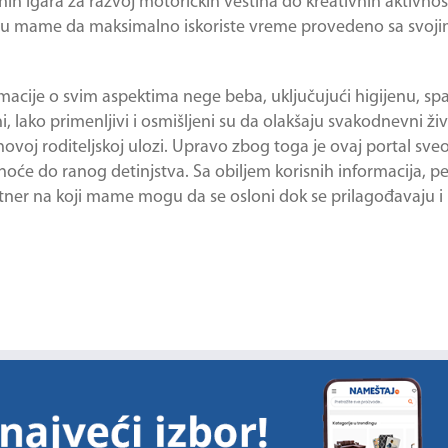
nih igara za razvoj motoričkih veština do kreativnih aktivnos
irišu mame da maksimalno iskoriste vreme provedeno sa svoj
rmacije o svim aspektima nege beba, uključujući higijenu, sp
i, lako primenljivi i osmišljeni su da olakšaju svakodnevni ž
voj roditeljskoj ulozi. Upravo zbog toga je ovaj portal sv
noće do ranog detinjstva. Sa obiljem korisnih informacija, 
tner na koji mame mogu da se osloni dok se prilagođavaju i 