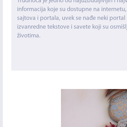
Trudnoća je jedno od najuzbudljivijih i naj
informacija koje su dostupne na internetu
sajtova i portala, uvek se nađe neki portal
izvanredne tekstove i savete koji su osmi
životima.