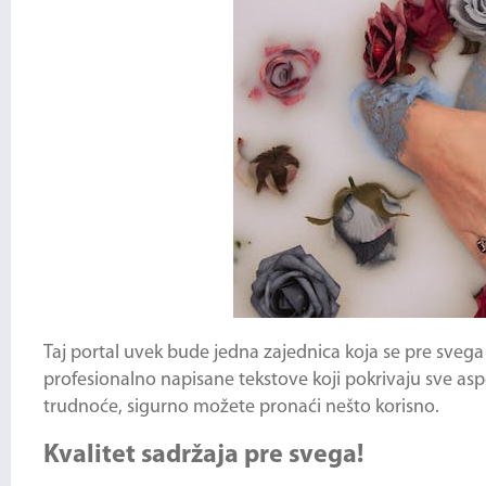
Taj portal uvek bude jedna zajednica koja se pre svega
profesionalno napisane tekstove koji pokrivaju sve as
trudnoće, sigurno možete pronaći nešto korisno.
Kvalitet sadržaja pre svega!