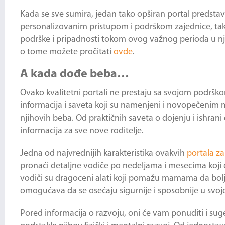
Kada se sve sumira, jedan tako opširan portal predsta
personalizovanim pristupom i podrškom zajednice, takv
podrške i pripadnosti tokom ovog važnog perioda u njih
o tome možete pročitati
ovde
.
A kada dođe beba…
Ovako kvalitetni portali ne prestaju sa svojom podršk
informacija i saveta koji su namenjeni i novopečenim
njihovih beba. Od praktičnih saveta o dojenju i ishrani
informacija za sve nove roditelje.
Jedna od najvrednijih karakteristika ovakvih
portala 
pronaći detaljne vodiče po nedeljama i mesecima koji će
vodiči su dragoceni alati koji pomažu mamama da bolj
omogućava da se osećaju sigurnije i sposobnije u svojoj
Pored informacija o razvoju, oni će vam ponuditi i su