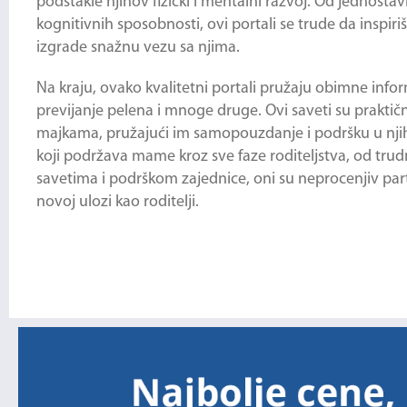
podstakle njihov fizički i mentalni razvoj. Od jednostav
kognitivnih sposobnosti, ovi portali se trude da insp
izgrade snažnu vezu sa njima.
Na kraju, ovako kvalitetni portali pružaju obimne info
previjanje pelena i mnoge druge. Ovi saveti su praktičn
majkama, pružajući im samopouzdanje i podršku u njiho
koji podržava mame kroz sve faze roditeljstva, od trud
savetima i podrškom zajednice, oni su neprocenjiv par
novoj ulozi kao roditelji.