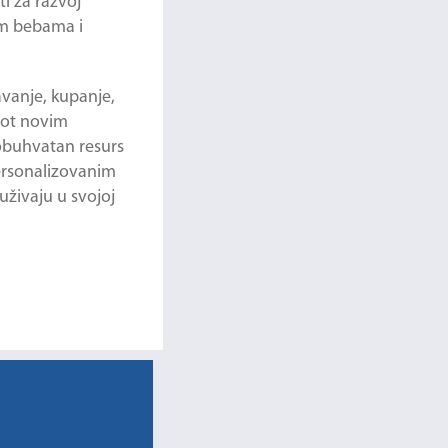
ti za razvoj
im bebama i
avanje, kupanje,
ivot novim
eobuhvatan resurs
personalizovanim
uživaju u svojoj