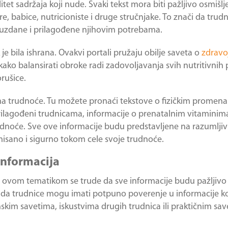
tet sadržaja koji nude. Svaki tekst mora biti pažljivo osmišlj
re, babice, nutricioniste i druge stručnjake. To znači da trud
pouzdane i prilagođene njihovim potrebama.
 bila ishrana. Ovakvi portali pružaju obilje saveta o
zdravoj
kako balansirati obroke radi zadovoljavanja svih nutritivnih 
rušice.
ma trudnoće. Tu možete pronaći tekstove o fizičkim promen
rilagođeni trudnicama, informacije o prenatalnim vitaminim
noće. Sve ove informacije budu predstavljene na razumljiv 
isano i sigurno tokom cele svoje trudnoće.
informacija
ave ovom tematikom se trude da sve informacije budu pažljivo 
 da trudnice mogu imati potpuno poverenje u informacije ko
nskim savetima, iskustvima drugih trudnica ili praktičnim sav