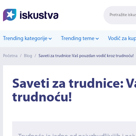
Trending kategorije
Trending teme
Vodič za ku
Početna
/
Blog
/
Saveti za trudnice: Vaš pouzdan vodič kroz trudnoću!
Saveti za trudnice: 
trudnoću!