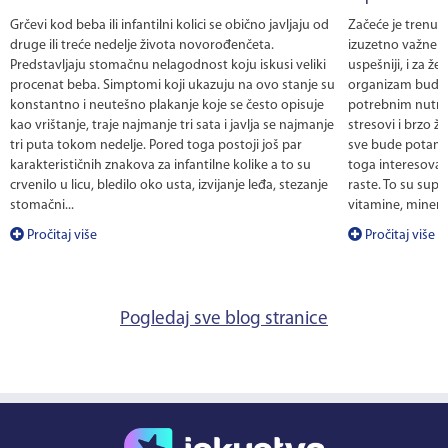
Grčevi kod beba ili infantilni kolici se obično javljaju od
Začeće je trenuta
druge ili treće nedelje života novorođenčeta.
izuzetno važne p
Predstavljaju stomačnu nelagodnost koju iskusi veliki
uspešniji, i za ž
procenat beba. Simptomi koji ukazuju na ovo stanje su
organizam bude 
konstantno i neutešno plakanje koje se često opisuje
potrebnim nutri
kao vrištanje, traje najmanje tri sata i javlja se najmanje
stresovi i brzo ž
tri puta tokom nedelje. Pored toga postoji još par
sve bude potama
karakterističnih znakova za infantilne kolike a to su
toga interesova
crvenilo u licu, bledilo oko usta, izvijanje leđa, stezanje
raste. To su supl
stomačni...
vitamine, mineral
Pročitaj više
Pročitaj više
Pogledaj sve blog stranice