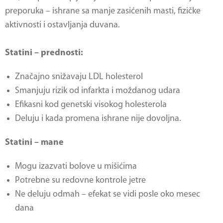
preporuka – ishrane sa manje zasićenih masti, fizičke
aktivnosti i ostavljanja duvana.
Statini – prednosti:
Značajno snižavaju LDL holesterol
Smanjuju rizik od infarkta i moždanog udara
Efikasni kod genetski visokog holesterola
Deluju i kada promena ishrane nije dovoljna.
Statini – mane
Mogu izazvati bolove u mišićima
Potrebne su redovne kontrole jetre
Ne deluju odmah – efekat se vidi posle oko mesec
dana