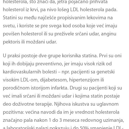
holesterola, što znači da, jetra pojačano prihvata
holesterol iz krvi, pa nivo lošeg LDL holesterola pada.
Statini su među najčešće propisivanim lekovima na
svetu, i koriste se pre svega kod osoba koje već imaju
povišen holesterol ili su preživele srčani udar, anginu
pektoris ili moždani udar.
U praksi postoje dve grupe korisnika statina. Prvi su oni
koji ih dobijaju preventivno, jer imaju visok rizik od
kardiovaskularnih bolesti – npr. pacijenti sa genetski
visokim LDL-om, dijabetesom, hipertenzijom ili
porodičnom istorijom infarkta. Drugi su pacijenti koji su
već imali srčani ili moždani udar i kojima statin postaje
deo doživotne terapije. Njihova iskustva su uglavnom
pozitivna: većina navodi da im je vrednost holesterola
značajno pala nakon 1 do 3 meseca redovnog uzimanja,
a laboratorijski nalazi pokazuju i do 50% smanjenje LDL-