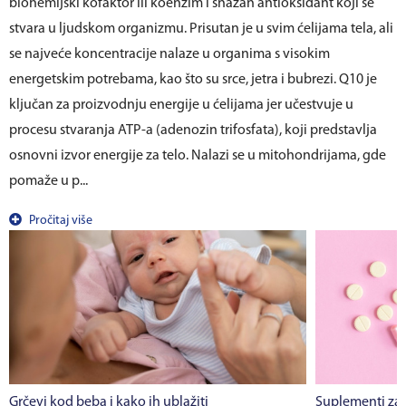
biohemijski kofaktor ili koenzim i snažan antioksidant koji se
stvara u ljudskom organizmu. Prisutan je u svim ćelijama tela, ali
se najveće koncentracije nalaze u organima s visokim
energetskim potrebama, kao što su srce, jetra i bubrezi. Q10 je
ključan za proizvodnju energije u ćelijama jer učestvuje u
procesu stvaranja ATP-a (adenozin trifosfata), koji predstavlja
osnovni izvor energije za telo. Nalazi se u mitohondrijama, gde
pomaže u p...
Pročitaj više
Grčevi kod beba i kako ih ublažiti
Suplementi za