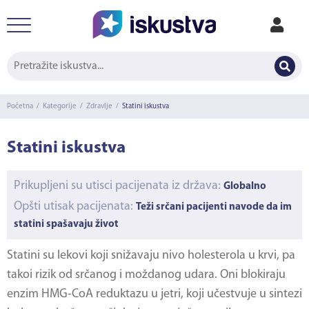
Početna
/
Kategorije
/
Zdravlje
/
Statini iskustva
Statini iskustva
Prikupljeni su utisci pacijenata iz država:
Globalno
Opšti utisak pacijenata:
Teži srčani pacijenti navode da im
statini spašavaju život
Statini su lekovi koji snižavaju nivo holesterola u krvi, pa
takoi rizik od srčanog i moždanog udara. Oni blokiraju
enzim HMG-CoA reduktazu u jetri, koji učestvuje u sintezi