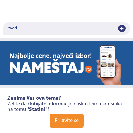
Izvori
Zanima Vas ova tema?
Želite da dobijate informacije o iskustvima korisnika
na temu "
Statini
"?
Prijavite se