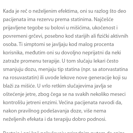
Kada je reč o neželjenim efektima, oni su razlog što deo
pacijenata ima rezervu prema statinima. Najčešće
prijavljene tegobe su bolovi u mišićima, ukočenost i
povremeni grčevi, posebno kod starijih ali fizički aktivnih
osoba. Ti simptomi se javljaju kod malog procenta
korisnika, međutim oni su dovoljno neprijatni da neki
zatraže promenu terapije. U tom slučaju lekari često
smanjuju dozu, menjaju tip statina (npr. sa atorvastatina
na rosuvastatin) ili uvode lekove nove generacije koji su
blaži za mišiće. U vrlo retkim slučajevima javlja se
oštećenje jetre, zbog čega se na svakih nekoliko meseci
kontrolišu jetreni enzimi. Većina pacijenata navodi da,
nakon pravilnog podešavanja doze, više nema
neželjenih efekata i da terapiju dobro podnosi.