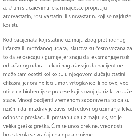
a. U tim slučajevima lekari najčešće propisuju
atorvastatin, rosuvastatin ili simvastatin, koji se najduže
koristi.
Kod pacijenata koji statine uzimaju zbog prethodnog
infarkta ili moždanog udara, iskustva su često vezana za
to da se osećaju sigurnije jer znaju da lek smanjuje rizik
od srčanog udara. Lekari naglašavaju da pacijent ne
može sam osetiti koliko su u njegovom slučaju statini
efikasni, jer oni ne leči umor, vrtoglavice ili bolove, već
utiče na biohemijske procese koji smanjuju rizik na duže
staze. Mnogi pacijenti vremenom zaborave na to da su
rizični i da im zdravlje zavisi od redovnog uzimanja leka,
odnosno preskaču ili prestanu da uzimaju lek, što je
velika greška greška. Čim se unos prekine, vrednosti
holesterola se vraćaju na opasne nivoe.