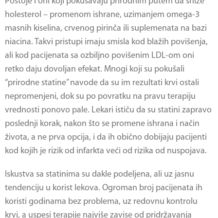
Postoje i oni koji pokušavaju prirodnim putem da snize
holesterol – promenom ishrane, uzimanjem omega-3
masnih kiselina, crvenog pirinča ili suplemenata na bazi
niacina. Takvi pristupi imaju smisla kod blažih povišenja,
ali kod pacijenata sa ozbiljno povišenim LDL-om oni
retko daju dovoljan efekat. Mnogi koji su pokušali
“prirodne statine” navode da su im rezultati krvi ostali
nepromenjeni, dok su po povratku na pravu terapiju
vrednosti ponovo pale. Lekari ističu da su statini zapravo
poslednji korak, nakon što se promene ishrana i način
života, a ne prva opcija, i da ih obično dobijaju pacijenti
kod kojih je rizik od infarkta veći od rizika od nuspojava.
Iskustva sa statinima su dakle podeljena, ali uz jasnu
tendenciju u korist lekova. Ogroman broj pacijenata ih
koristi godinama bez problema, uz redovnu kontrolu
krvi, a uspesi terapije najviše zavise od pridržavanja