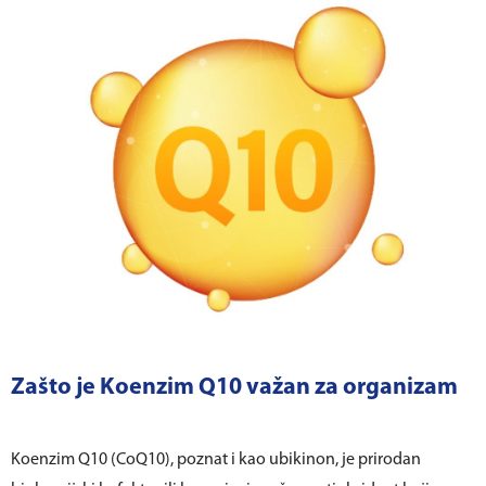
Zašto je Koenzim Q10 važan za organizam
Koenzim Q10 (CoQ10), poznat i kao ubikinon, je prirodan