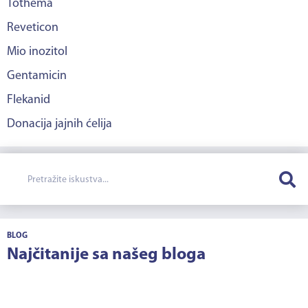
Tothema
Reveticon
Mio inozitol
Gentamicin
Flekanid
Donacija jajnih ćelija
BLOG
Najčitanije sa našeg bloga