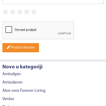
★
★
★
★
★
Postavi iskustvo
Novo u kategoriji
Amlodipin
Amiodaron
Aloe vera Forever Living
Venlax