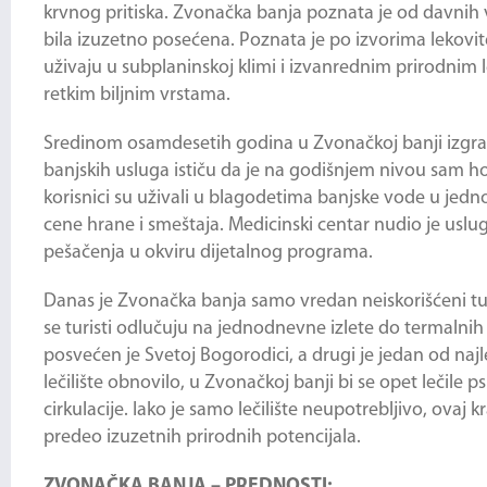
krvnog pritiska.
Zvonačka banja
poznata je od davnih v
bila izuzetno posećena. Poznata je po izvorima lekovite
uživaju u subplaninskoj klimi i izvanrednim prirodnim 
retkim biljnim vrstama.
Sredinom osamdesetih godina u Zvonačkoj banji izgrađ
banjskih usluga ističu da je na godišnjem nivou sam ho
korisnici su uživali u blagodetima banjske vode u je
cene hrane i smeštaja. Medicinski centar nudio je uslug
pešačenja u okviru dijetalnog programa.
Danas je
Zvonačka banja
samo vredan neiskorišćeni turis
se turisti odlučuju na jednodnevne izlete do termalnih
posvećen je Svetoj Bogorodici, a drugi je jedan od na
lečilište obnovilo, u Zvonačkoj banji bi se opet lečile
cirkulacije. Iako je samo lečilište neupotrebljivo, ovaj 
predeo izuzetnih prirodnih potencijala.
ZVONAČKA BANJA – PREDNOSTI: