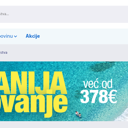
povinu
Akcije
ustva