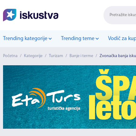
Trending kategorije
Trending teme
Vodič za ku
Početna
/
Kategorije
/
Turizam
/
Banje i terme
/
Zvonačka banja isk