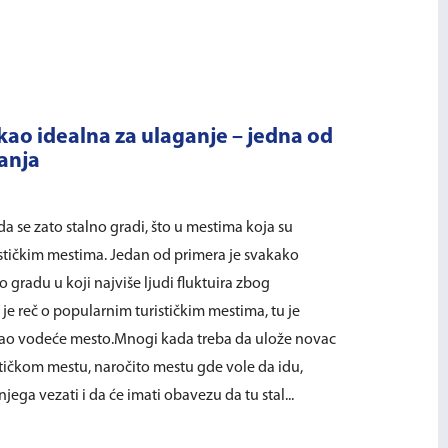
kao idealna za ulaganje – jedna od
Banja
da se zato stalno gradi, što u mestima koja su
rističkim mestima. Jedan od primera je svakako
gradu u koji najviše ljudi fluktuira zbog
 je reč o popularnim turističkim mestima, tu je
kao vodeće mesto.Mnogi kada treba da ulože novac
tičkom mestu, naročito mestu gde vole da idu,
jega vezati i da će imati obavezu da tu stal...