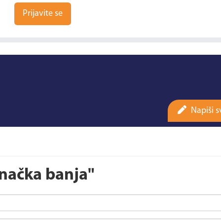
Prijavite se
Napiši s
načka banja"