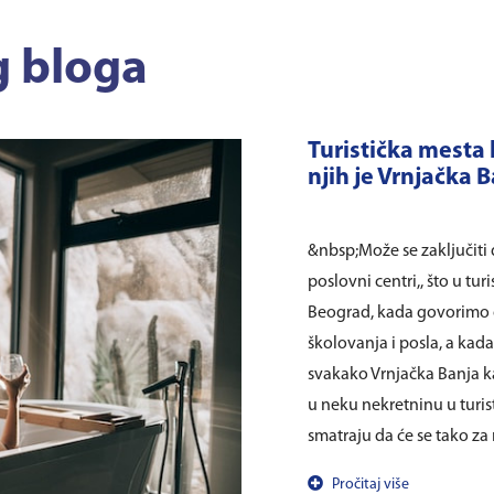
g bloga
Turistička mesta 
njih je Vrnjačka 
&nbsp;Može se zaključiti 
poslovni centri,, što u tu
Beograd, kada govorimo o 
školovanja i posla, a kada
svakako Vrnjačka Banja 
u neku nekretninu u turis
smatraju da će se tako za n
Pročitaj više