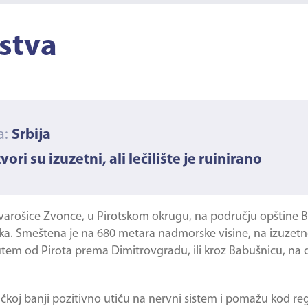
stva
a:
Srbija
vori su izuzetni, ali lečilište je ruinirano
ni varošice Zvonce, u Pirotskom okrugu, na području opštine
ka. Smeštena je na 680 metara nadmorske visine, na izuzetn
putem od Pirota prema Dimitrovgradu, ili kroz Babušnicu, n
čkoj banji pozitivno utiču na nervni sistem i pomažu kod re