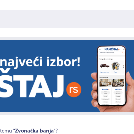
 temu "
Zvonačka banja
"?