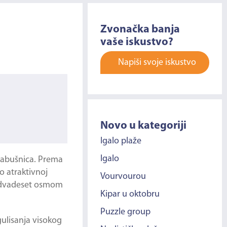
Zvonačka banja
vaše iskustvo?
Napiši svoje iskustvo
Novo u kategoriji
Igalo plaže
Igalo
 Babušnica. Prema
o atraktivnoj
Vourvourou
a dvadeset osmom
Kipar u oktobru
Puzzle group
gulisanja visokog