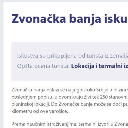
Zvonačka banja isku
Iskustva su prikupljena od turista iz zemalj
Opšta ocena turista:
Lokacija i termalni iz
Zvonačka banja
nalazi se na jugoistoku Srbije u blizi
poslednjem popisu, u ovom kraju živi tek 250 stanovni
planinskoj lokaciji. Do Zvonačke banje može se doći 
kilometru od ove varošice.
Prema naučnim istraživanjima, termalni izvori u Zvona