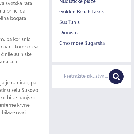
Nudističke plaže
va svetska rata
u prilici da
Golden Beach Tasos
olina bogata
Sus Tunis
Dionisos
, pa korisnici
Crno more Bugarska
U okviru kompleksa
inile su niske
ana su i
ga je ruinirao, pa
stir u selu Sukovo
ko bi se banjsko
eriferne krvne
 obilaze ovaj