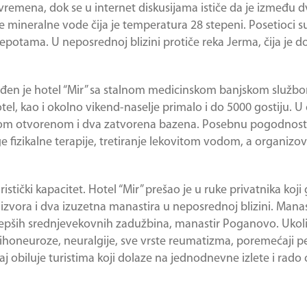
remena, dok se u internet diskusijama ističe da je između d
 mineralne vode čija je temperatura 28 stepeni. Posetioci su 
lepotama. U neposrednoj blizini protiče reka Jerma, čija je d
en je hotel “Mir” sa stalnom medicinskom banjskom službom
tel, kao i okolno vikend-naselje primalo i do 5000 gostiju. 
dnom otvorenom i dva zatvorena bazena. Posebnu pogodnost č
e fizikalne terapije, tretiranje lekovitom vodom, a organizov
tički kapacitet. Hotel “Mir” prešao je u ruke privatnika koji 
 izvora i dva izuzetna manastira u neposrednoj blizini. Mana
jlepših srednjevekovnih zadužbina, manastir Poganovo. Ukoli
 psihoneuroze, neuralgije, sve vrste reumatizma, poremećaji p
kraj obiluje turistima koji dolaze na jednodnevne izlete i rado