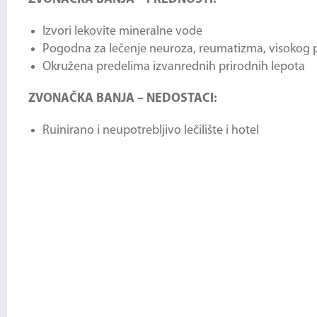
Izvori lekovite mineralne vode
Pogodna za lečenje neuroza, reumatizma, visokog p
Okružena predelima izvanrednih prirodnih lepota
ZVONAČKA BANJA – NEDOSTACI:
Ruinirano i neupotrebljivo lečilište i hotel