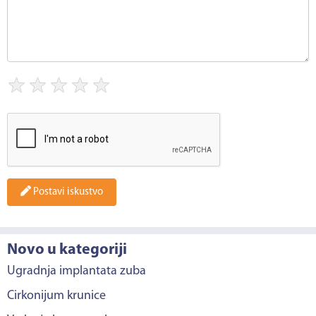
★
★
★
★
★
Postavi iskustvo
Novo u kategoriji
Ugradnja implantata zuba
Cirkonijum krunice