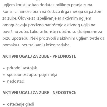
ugljem koristi se kao dodatak prilikom pranja zuba.
Korisnici nanose prah na četkicu ili ga mešaju sa pastom
za zube. Olovke za izbeljivanje sa aktivnim ugljem
omogućavaju precizno nanošenje aktivnog uglja na
površinu zuba. Lako se koriste i obično su dizajnirane za
brzu upotrebu. Neki proizvodi s aktivnim ugljem tvrde da
pomažu u neutralisanju lošeg zadaha.
AKTIVNI UGALJ ZA ZUBE - PREDNOSTI:
prirodni sastojak
sposobnost apsorpcije mrlja
nedostaci
AKTIVNI UGALJ ZA ZUBE - NEDOSTACI:
oštećenje gleđi