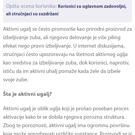
Opšta ocena korisnika:
Korisnici su uglavnom zadovoljni,
ali stručnjaci su suzdržani
Aktivni ugalj
se često promoviše kao prirodni proizvod za
izbeljivanje zuba, ali njegovo delovanje je više piling
efekat nego pravo izbeljivanje. U internet diskusijama,
stručnjaci često upozoravaju na štetnost aktivnog uglja
kao sredstva za izbeljivanje zuba, dok korisnici, naprotiv,
ističu da im aktivni uhalj pomaže kada žele da izbele
svoje zube.
Šta je aktivni ugalj?
Aktivni ugalj je oblik uglja koji je prošao poseban proces
aktivacije kako bi se dobila njegova porozna struktura.
Zbog te poroznosti, aktivni ugalj ima ogromnu površinu
koja može apsorbovati različite supstance. Proizvodi se iz