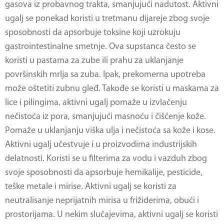
gasova iz probavnog trakta, smanjujući nadutost. Aktivni
ugalj se ponekad koristi u tretmanu dijareje zbog svoje
sposobnosti da apsorbuje toksine koji uzrokuju
gastrointestinalne smetnje. Ova supstanca često se
koristi u pastama za zube ili prahu za uklanjanje
površinskih mrlja sa zuba. Ipak, prekomerna upotreba
može oštetiti zubnu gleđ. Takođe se koristi u maskama za
lice i pilingima, aktivni ugalj pomaže u izvlačenju
nečistoća iz pora, smanjujući masnoću i čišćenje kože.
Pomaže u uklanjanju viška ulja i nečistoća sa kože i kose.
Aktivni ugalj učestvuje i u proizvodima industrijskih
delatnosti. Koristi se u filterima za vodu i vazduh zbog
svoje sposobnosti da apsorbuje hemikalije, pesticide,
teške metale i mirise. Aktivni ugalj se koristi za
neutralisanje neprijatnih mirisa u frižiderima, obući i
prostorijama. U nekim slučajevima, aktivni ugalj se koristi