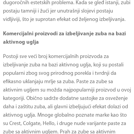
dugoročnih estetskih problema. Kada se gleđ istanji, zubi
postaju tamniji i žući jer unutrašnji slojevi postaju
vidljiviji, što je suprotan efekat od željenog izbeljivanja.
Komercijalni proizvodi za izbeljivanje zuba na bazi
aktivnog uglja
Postoji sve veći broj komercijalnih proizvoda za
izbeljivanje zuba na bazi aktivnog uglja, koji su postali
popularni zbog svog prirodnog porekla i tvrdnji da
efikasno uklanjaju mrlje sa zuba. Paste za zube sa
aktivnim ugljem su možda najpopularniji proizvod u ovoj
kategoriji. Obično sadrže dodatne sastojke za osveženje
daha i zaštitu zuba, ali glavni izbeljujući efekat dolazi od
aktivnog uglja. Mnoge globalno poznate marke kao što
su Crest, Colgate, Hello, i druge nude varijante paste za
zube sa aktivnim ugljem. Prah za zube sa aktivnim