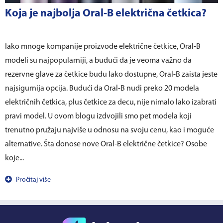
Koja je najbolja Oral-B električna četkica?
Iako mnoge kompanije proizvode električne četkice, Oral-B
modeli su najpopularniji, a budući da je veoma važno da
rezervne glave za četkice budu lako dostupne, Oral-B zaista jeste
najsigurnija opcija. Budući da Oral-B nudi preko 20 modela
električnih četkica, plus četkice za decu, nije nimalo lako izabrati
pravi model. U ovom blogu izdvojili smo pet modela koji
trenutno pružaju najviše u odnosu na svoju cenu, kao i moguće
alternative. Šta donose nove Oral-B električne četkice? Osobe
koje...
Pročitaj više