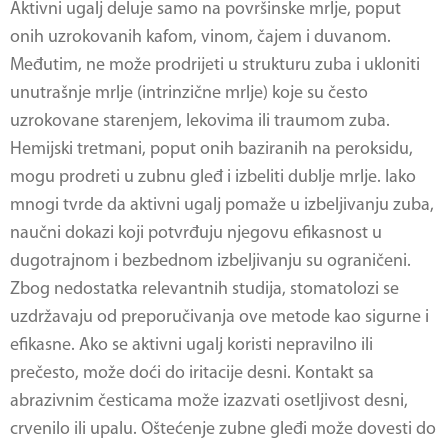
Aktivni ugalj deluje samo na površinske mrlje, poput
onih uzrokovanih kafom, vinom, čajem i duvanom.
Međutim, ne može prodrijeti u strukturu zuba i ukloniti
unutrašnje mrlje (intrinzične mrlje) koje su često
uzrokovane starenjem, lekovima ili traumom zuba.
Hemijski tretmani, poput onih baziranih na peroksidu,
mogu prodreti u zubnu gleđ i izbeliti dublje mrlje. Iako
mnogi tvrde da aktivni ugalj pomaže u izbeljivanju zuba,
naučni dokazi koji potvrđuju njegovu efikasnost u
dugotrajnom i bezbednom izbeljivanju su ograničeni.
Zbog nedostatka relevantnih studija, stomatolozi se
uzdržavaju od preporučivanja ove metode kao sigurne i
efikasne. Ako se
aktivni ugalj
koristi nepravilno ili
prečesto, može doći do iritacije desni. Kontakt sa
abrazivnim česticama može izazvati osetljivost desni,
crvenilo ili upalu. Oštećenje zubne gleđi može dovesti do