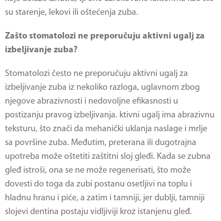
su starenje, lekovi ili oštećenja zuba.
Zašto stomatolozi ne preporučuju aktivni ugalj za
izbeljivanje zuba?
Stomatolozi često ne preporučuju aktivni ugalj za
izbeljivanje zuba iz nekoliko razloga, uglavnom zbog
njegove abrazivnosti i nedovoljne efikasnosti u
postizanju pravog izbeljivanja. ktivni ugalj ima abrazivnu
teksturu, što znači da mehanički uklanja naslage i mrlje
sa površine zuba. Međutim, preterana ili dugotrajna
upotreba može oštetiti zaštitni sloj gleđi. Kada se zubna
gleđ istroši, ona se ne može regenerisati, što može
dovesti do toga da zubi postanu osetljivi na toplu i
hladnu hranu i piće, a zatim i tamniji, jer dublji, tamniji
slojevi dentina postaju vidljiviji kroz istanjenu gleđ.