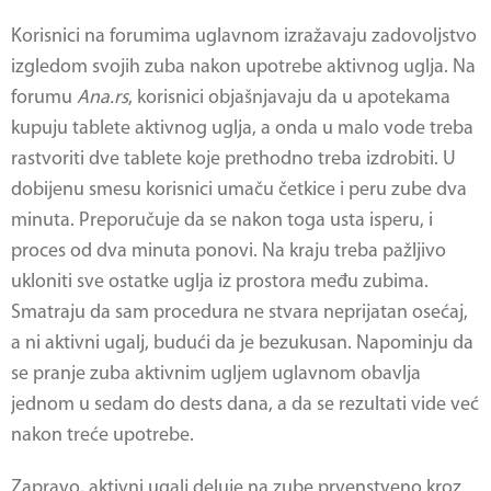
Korisnici na forumima uglavnom izražavaju zadovoljstvo
izgledom svojih zuba nakon upotrebe aktivnog uglja. Na
forumu
Ana.rs
, korisnici objašnjavaju da u apotekama
kupuju tablete aktivnog uglja, a onda u malo vode treba
rastvoriti dve tablete koje prethodno treba izdrobiti. U
dobijenu smesu korisnici umaču četkice i peru zube dva
minuta. Preporučuje da se nakon toga usta isperu, i
proces od dva minuta ponovi. Na kraju treba pažljivo
ukloniti sve ostatke uglja iz prostora među zubima.
Smatraju da sam procedura ne stvara neprijatan osećaj,
a ni aktivni ugalj, budući da je bezukusan. Napominju da
se pranje zuba aktivnim ugljem uglavnom obavlja
jednom u sedam do dests dana, a da se rezultati vide već
nakon treće upotrebe.
Zapravo,
aktivni ugalj
deluje na zube prvenstveno kroz