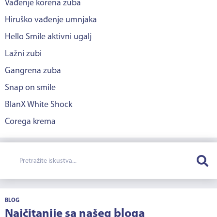
Vađenje korena zuba
Hiruško vađenje umnjaka
Hello Smile aktivni ugalj
Lažni zubi
Gangrena zuba
Snap on smile
BlanX White Shock
Corega krema
BLOG
Najčitanije sa našeg bloga