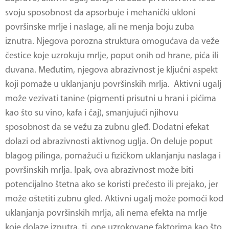
svoju sposobnost da apsorbuje i mehanički ukloni
površinske mrlje i naslage, ali ne menja boju zuba
iznutra. Njegova porozna struktura omogućava da veže
čestice koje uzrokuju mrlje, poput onih od hrane, pića ili
duvana. Međutim, njegova abrazivnost je ključni aspekt
koji pomaže u uklanjanju površinskih mrlja. Aktivni ugalj
može vezivati tanine (pigmenti prisutni u hrani i pićima
kao što su vino, kafa i čaj), smanjujući njihovu
sposobnost da se vežu za zubnu gleđ. Dodatni efekat
dolazi od abrazivnosti aktivnog uglja. On deluje poput
blagog pilinga, pomažući u fizičkom uklanjanju naslaga i
površinskih mrlja. Ipak, ova abrazivnost može biti
potencijalno štetna ako se koristi prečesto ili prejako, jer
može oštetiti zubnu gleđ. Aktivni ugalj može pomoći kod
uklanjanja površinskih mrlja, ali nema efekta na mrlje
koje dolaze iznutra, tj. one uzrokovane faktorima kao što