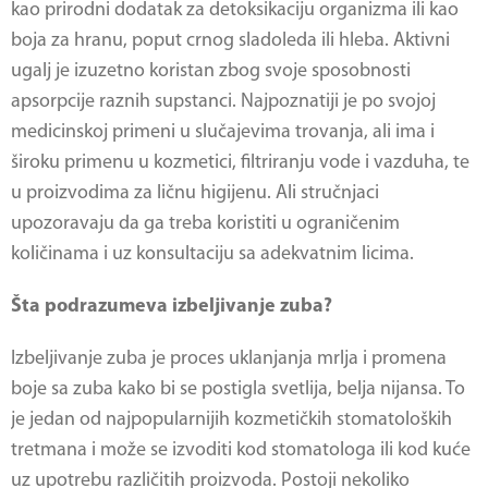
kao prirodni dodatak za detoksikaciju organizma ili kao
boja za hranu, poput crnog sladoleda ili hleba. Aktivni
ugalj je izuzetno koristan zbog svoje sposobnosti
apsorpcije raznih supstanci. Najpoznatiji je po svojoj
medicinskoj primeni u slučajevima trovanja, ali ima i
široku primenu u kozmetici, filtriranju vode i vazduha, te
u proizvodima za ličnu higijenu. Ali stručnjaci
upozoravaju da ga treba koristiti u ograničenim
količinama i uz konsultaciju sa adekvatnim licima.
Šta podrazumeva izbeljivanje zuba?
Izbeljivanje zuba je proces uklanjanja mrlja i promena
boje sa zuba kako bi se postigla svetlija, belja nijansa. To
je jedan od najpopularnijih kozmetičkih stomatoloških
tretmana i može se izvoditi kod stomatologa ili kod kuće
uz upotrebu različitih proizvoda. Postoji nekoliko