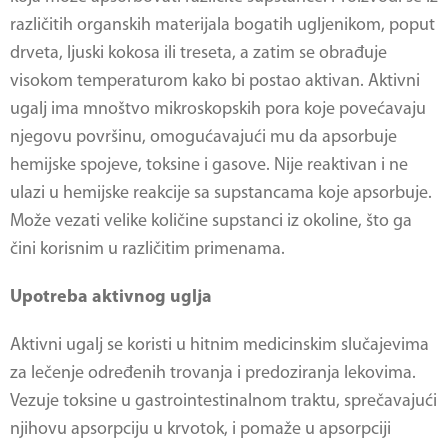
različitih organskih materijala bogatih ugljenikom, poput
drveta, ljuski kokosa ili treseta, a zatim se obrađuje
visokom temperaturom kako bi postao aktivan. Aktivni
ugalj ima mnoštvo mikroskopskih pora koje povećavaju
njegovu površinu, omogućavajući mu da apsorbuje
hemijske spojeve, toksine i gasove. Nije reaktivan i ne
ulazi u hemijske reakcije sa supstancama koje apsorbuje.
Može vezati velike količine supstanci iz okoline, što ga
čini korisnim u različitim primenama.
Upotreba aktivnog uglja
Aktivni ugalj se koristi u hitnim medicinskim slučajevima
za lečenje određenih trovanja i predoziranja lekovima.
Vezuje toksine u gastrointestinalnom traktu, sprečavajući
njihovu apsorpciju u krvotok, i pomaže u apsorpciji