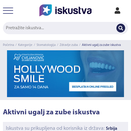
Početna
/
Kategorije
/
Stomatologija
/
Zdravlje zuba
/
Aktivni ugalj za zube iskustva
Aktivni ugalj za zube iskustva
Iskustva su prikupljena od korisnika iz država:
Srbija