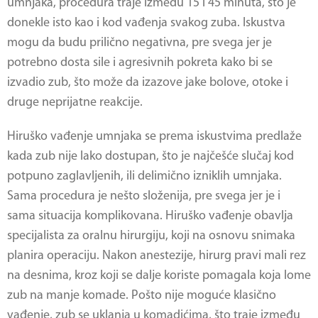
umnjaka, procedura traje između 15 i 45 minuta, što je
donekle isto kao i kod vađenja svakog zuba. Iskustva
mogu da budu prilično negativna, pre svega jer je
potrebno dosta sile i agresivnih pokreta kako bi se
izvadio zub, što može da izazove jake bolove, otoke i
druge neprijatne reakcije.
Hiruško vađenje umnjaka
se prema iskustvima predlaže
kada zub nije lako dostupan, što je najčešće slučaj kod
potpuno zaglavljenih, ili delimično izniklih umnjaka.
Sama procedura je nešto složenija, pre svega jer je i
sama situacija komplikovana.
Hiruško vađenje
obavlja
specijalista za oralnu hirurgiju, koji na osnovu snimaka
planira operaciju. Nakon anestezije, hirurg pravi mali rez
na desnima, kroz koji se dalje koriste pomagala koja lome
zub na manje komade. Pošto nije moguće klasično
vađenje, zub se uklanja u komadićima, što traje između