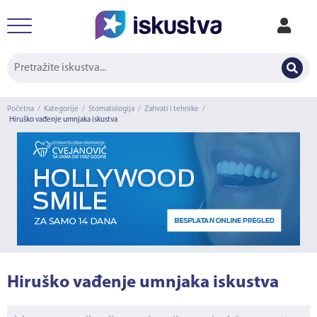
Početna
/
Kategorije
/
Stomatologija
/
Zahvati i tehnike
/
Hiruško vađenje umnjaka iskustva
Hiruško vađenje umnjaka iskustva