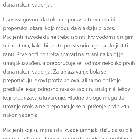
dana nakon vađenja.
Iskustva govore da tokom oporavka treba pratiti
preporuke lekara, koje mogu da olakšaju proces.
Pacijenti navode da ne treba ispirati krv vodom i drugim
tečnostima, kako bi se što pre stvorio ugrušak koji štiti
ranu. Prve noći ne treba spavati na strani na kojoj je
umnjak izvađen, a preporučuje se i odmor nekoliko prvih
dana nakon vađenja. Za ublažavanje bola se
preporučuju lekovi protiv bolova, ali samo oni koje
predlaže lekar, odnosno nikako aspirin, analgin ili lekovi
koji produžavaju krvarenje. Hladne obloge mogu da
umanje otok, a ne preporučuje se ni pušenje prvih 24h
nakon vađenja.
Pacijenti koji su morali da izvade umnjak ističu da su bili