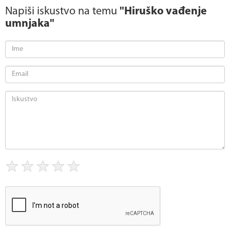
Napiši iskustvo na temu
"Hiruško vađenje
umnjaka"
★
★
★
★
★