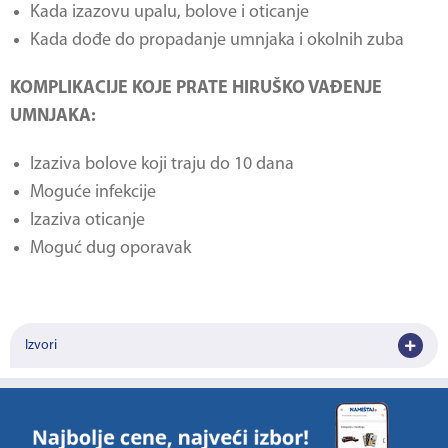
Kada izazovu upalu, bolove i oticanje
Kada dođe do propadanje umnjaka i okolnih zuba
KOMPLIKACIJE KOJE PRATE HIRUŠKO VAĐENJE
UMNJAKA:
Izaziva bolove koji traju do 10 dana
Moguće infekcije
Izaziva oticanje
Moguć dug oporavak
Izvori