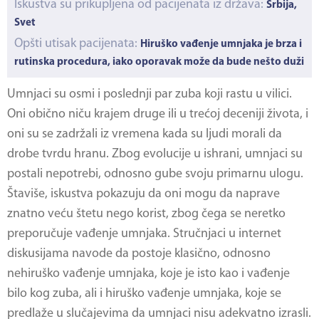
Iskustva su prikupljena od pacijenata iz država:
Srbija,
Svet
Opšti utisak pacijenata:
Hiruško vađenje umnjaka je brza i
rutinska procedura, iako oporavak može da bude nešto duži
Umnjaci su osmi i poslednji par zuba koji rastu u vilici.
Oni obično niču krajem druge ili u trećoj deceniji života, i
oni su se zadržali iz vremena kada su ljudi morali da
drobe tvrdu hranu. Zbog evolucije u ishrani, umnjaci su
postali nepotrebi, odnosno gube svoju primarnu ulogu.
Štaviše, iskustva pokazuju da oni mogu da naprave
znatno veću štetu nego korist, zbog čega se neretko
preporučuje vađenje umnjaka. Stručnjaci u internet
diskusijama navode da postoje klasično, odnosno
nehiruško vađenje umnjaka, koje je isto kao i vađenje
bilo kog zuba, ali i
hiruško vađenje umnjaka
, koje se
predlaže u slučajevima da umnjaci nisu adekvatno izrasli.