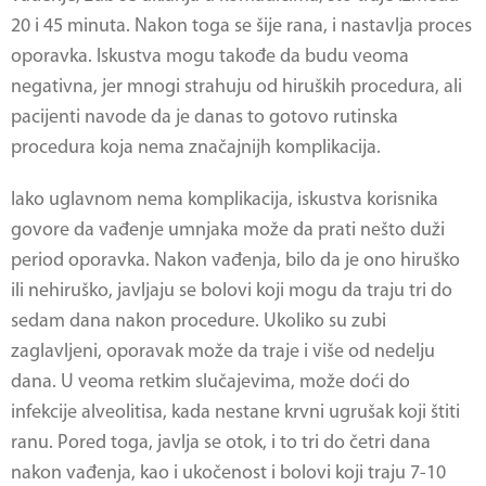
20 i 45 minuta. Nakon toga se šije rana, i nastavlja proces
oporavka. Iskustva mogu takođe da budu veoma
negativna, jer mnogi strahuju od hiruških procedura, ali
pacijenti navode da je danas to gotovo rutinska
procedura koja nema značajnijh komplikacija.
Iako uglavnom nema komplikacija, iskustva korisnika
govore da vađenje umnjaka može da prati nešto duži
period oporavka. Nakon vađenja, bilo da je ono hiruško
ili nehiruško, javljaju se bolovi koji mogu da traju tri do
sedam dana nakon procedure. Ukoliko su zubi
zaglavljeni, oporavak može da traje i više od nedelju
dana. U veoma retkim slučajevima, može doći do
infekcije alveolitisa, kada nestane krvni ugrušak koji štiti
ranu. Pored toga, javlja se otok, i to tri do četri dana
nakon vađenja, kao i ukočenost i bolovi koji traju 7-10