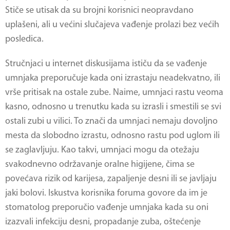
Stiče se utisak da su brojni korisnici neopravdano
uplašeni, ali u većini slučajeva vađenje prolazi bez većih
posledica.
Stručnjaci u internet diskusijama ističu da se vađenje
umnjaka preporučuje kada oni izrastaju neadekvatno, ili
vrše pritisak na ostale zube. Naime, umnjaci rastu veoma
kasno, odnosno u trenutku kada su izrasli i smestili se svi
ostali zubi u vilici. To znači da umnjaci nemaju dovoljno
mesta da slobodno izrastu, odnosno rastu pod uglom ili
se zaglavljuju. Kao takvi, umnjaci mogu da otežaju
svakodnevno održavanje oralne higijene, čima se
povećava rizik od karijesa, zapaljenje desni ili se javljaju
jaki bolovi. Iskustva korisnika foruma govore da im je
stomatolog preporučio vađenje umnjaka kada su oni
izazvali infekciju desni, propadanje zuba, oštećenje