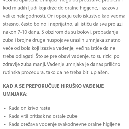
veoma uplašeni. Umnjaci mogu da predstave problem i
kod mladih ljudi koji drže do oralne higijene, i izazovu
velike nelagodnosti. Oni opisuju celo iskustvo kao veoma
stresno, često bolno i neprijatno, ali ističu da sve prolazi
nakon 7-10 dana. S obzirom da su bolovi, propadanje
zuba i brojne druge nuspojave uraslih umnjaka znatno
veće od bola koji izaziva vađenje, većina ističe da ne
treba odlagati. Što se pre obavi vađenje, to su rizici po
zdravlje zuba manji. Vađenje umnjaka je danas prilično
rutinska procedura, tako da ne treba biti uplašen.
KAD A SE PREPORUČUJE HIRUŠKO VAĐENJE
UMNJAKA:
Kada on krivo raste
Kada vrši pritisak na ostale zube
Kada otežava vođenje svakodnevne oralne higijene