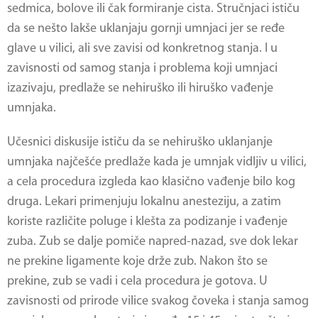
sedmica, bolove ili čak formiranje cista. Stručnjaci ističu
da se nešto lakše uklanjaju gornji umnjaci jer se ređe
glave u vilici, ali sve zavisi od konkretnog stanja. I u
zavisnosti od samog stanja i problema koji umnjaci
izazivaju, predlaže se nehiruško ili hiruško vađenje
umnjaka.
Učesnici diskusije ističu da se nehiruško uklanjanje
umnjaka najčešće predlaže kada je umnjak vidljiv u vilici,
a cela procedura izgleda kao klasično vađenje bilo kog
druga. Lekari primenjuju lokalnu anesteziju, a zatim
koriste različite poluge i klešta za podizanje i vađenje
zuba. Zub se dalje pomiče napred-nazad, sve dok lekar
ne prekine ligamente koje drže zub. Nakon što se
prekine, zub se vadi i cela procedura je gotova. U
zavisnosti od prirode vilice svakog čoveka i stanja samog