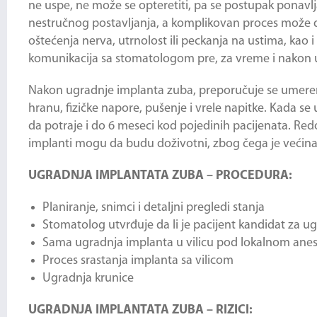
ne uspe, ne može se opteretiti, pa se postupak ponavlja, i
nestručnog postavljanja, a komplikovan proces može d
oštećenja nerva, utrnolost ili peckanja na ustima, kao 
komunikacija sa stomatologom pre, za vreme i nakon 
Nakon ugradnje implanta zuba, preporučuje se umereno
hranu, fizičke napore, pušenje i vrele napitke. Kada se 
da potraje i do 6 meseci kod pojedinih pacijenata. Re
implanti mogu da budu doživotni, zbog čega je većin
UGRADNJA IMPLANTATA ZUBA – PROCEDURA:
Planiranje, snimci i detaljni pregledi stanja
Stomatolog utvrđuje da li je pacijent kandidat za ug
Sama ugradnja implanta u vilicu pod lokalnom ane
Proces srastanja implanta sa vilicom
Ugradnja krunice
UGRADNJA IMPLANTATA ZUBA – RIZICI: