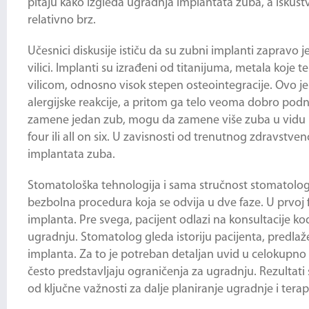
pitaju kako izgleda
ugradnja implantata zuba
, a iskus
relativno brz.
Učesnici diskusije ističu da su zubni implanti zapravo
vilici. Implanti su izrađeni od titanijuma, metala koje 
vilicom, odnosno visok stepen osteointegracije. Ovo je 
alergijske reakcije, a pritom ga telo veoma dobro pod
zamene jedan zub, mogu da zamene više zuba u vidu m
four ili all on six. U zavisnosti od trenutnog zdravstve
implantata zuba
.
Stomatološka tehnologija i sama stručnost stomatologa
bezbolna procedura koja se odvija u dve faze. U prvoj 
implanta. Pre svega, pacijent odlazi na konsultacije k
ugradnju. Stomatolog gleda istoriju pacijenta, predla
implanta. Za to je potreban detaljan uvid u celokupno s
često predstavljaju ograničenja za ugradnju. Rezultati s
od ključne važnosti za dalje planiranje ugradnje i terapi