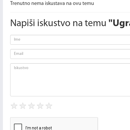
Trenutno nema iskustava na ovu temu
Napiši iskustvo na temu
"Ugr
★
★
★
★
★