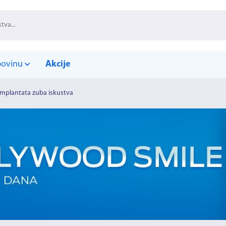
povinu
Akcije
implantata zuba iskustva