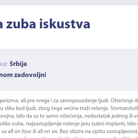
 zuba iskustva
ava:
Srbija
vnom zadovoljni
anizma, ali pre svega i za samopouzdanje ljudi. Oštećenje il
sliku kod ljudi, zbog čega većina traži rešenja. Stomatološ
ojna, bilo da su to samo oštećenja, nedostatak jednog ili vi
iko zuba, najzastupljenije rešenje jesu zubni implanti, bilo 
 all on four ili all on six. Bez obzira na opštu zastupljenost, 