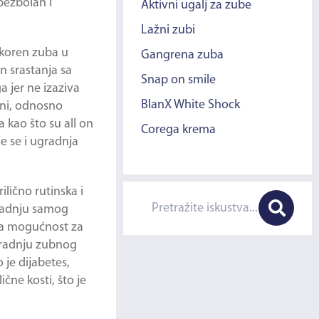
 bezbolan i
Aktivni ugalj za zube
Lažni zubi
 koren zuba u
Gangrena zuba
n srastanja sa
Snap on smile
a jer ne izaziva
BlanX White Shock
čni, odnosno
kao što su all on
Corega krema
e se i
ugradnja
lično rutinska i
gradnju samog
ova mogućnost za
ugradnju zubnog
 je dijabetes,
čne kosti, što je