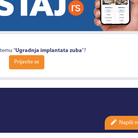
 temu "
Ugradnja implantata zuba
"?
Prijavite se
Napiši s