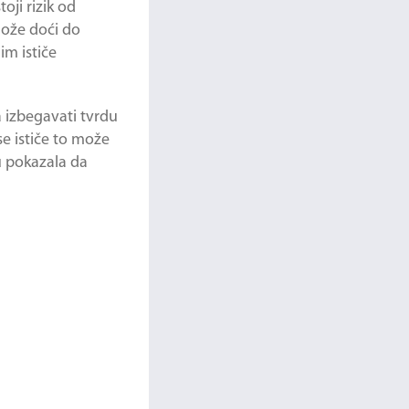
oji rizik od
može doći do
im ističe
 izbegavati tvrdu
se ističe to može
u pokazala da