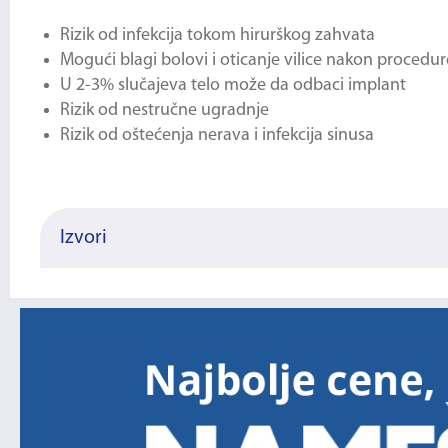
Rizik od infekcija tokom hirurškog zahvata
Mogući blagi bolovi i oticanje vilice nakon procedur
U 2-3% slučajeva telo može da odbaci implant
Rizik od nestručne ugradnje
Rizik od oštećenja nerava i infekcija sinusa
Izvori