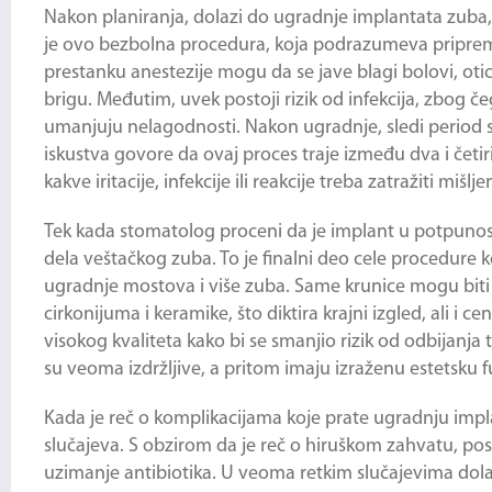
Nakon planiranja, dolazi do
ugradnje implantata zuba
je ovo bezbolna procedura, koja podrazumeva pripremu de
prestanku anestezije mogu da se jave blagi bolovi, otica
brigu. Međutim, uvek postoji rizik od infekcija, zbog č
umanjuju nelagodnosti. Nakon ugradnje, sledi period s
iskustva govore da ovaj proces traje između dva i četir
kakve iritacije, infekcije ili reakcije treba zatražiti mišl
Tek kada stomatolog proceni da je implant u potpunost
dela veštačkog zuba. To je finalni deo cele procedure k
ugradnje mostova i više zuba. Same krunice mogu biti od
cirkonijuma i keramike, što diktira krajni izgled, ali i 
visokog kvaliteta kako bi se smanjio rizik od odbijanja t
su veoma izdržljive, a pritom imaju izraženu estetsku f
Kada je reč o komplikacijama koje prate
ugradnju impl
slučajeva. S obzirom da je reč o hiruškom zahvatu, post
uzimanje antibiotika. U veoma retkim slučajevima dola