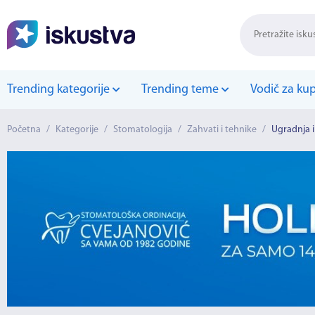
Trending kategorije
Trending teme
Vodič za ku
Početna
/
Kategorije
/
Stomatologija
/
Zahvati i tehnike
/
Ugradnja 