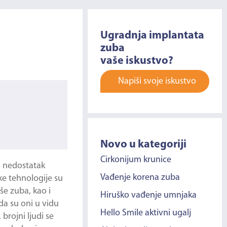
Ugradnja implantata
zuba
vaše iskustvo?
Napiši svoje iskustvo
Novo u kategoriji
Cirkonijum krunice
i nedostatak
Vađenje korena zuba
ke tehnologije su
še zuba, kao i
Hiruško vađenje umnjaka
da su oni u vidu
Hello Smile aktivni ugalj
brojni ljudi se