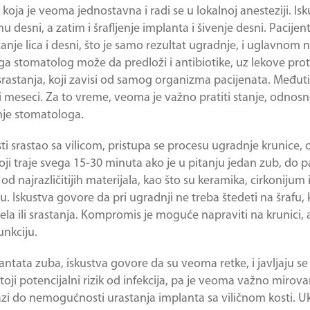
, koja je veoma jednostavna i radi se u lokalnoj anesteziji. I
sni, a zatim i šrafljenje implanta i šivenje desni. Pacijenti
nje lica i desni, što je samo rezultat ugradnje, i uglavnom n
ega stomatolog može da predloži i antibiotike, uz lekove prot
rastanja, koji zavisi od samog organizma pacijenata. Međut
i meseci. Za to vreme, veoma je važno pratiti stanje, odnosn
jenje stomatologa.
i srastao sa vilicom, pristupa se procesu ugradnje krunice, 
oji traje svega 15-30 minuta ako je u pitanju jedan zub, do p
 najrazličitijih materijala, kao što su keramika, cirkonijum 
cenu. Iskustva govore da pri ugradnji ne treba štedeti na šrafu
ela ili srastanja. Kompromis je moguće napraviti na krunici, a
unkciju.
antata zuba
, iskustva govore da su veoma retke, i javljaju s
oji potencijalni rizik od infekcija, pa je veoma važno mirov
zi do nemogućnosti urastanja implanta sa viličnom kosti. Uk