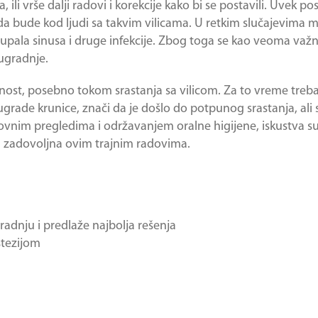
li vrše dalji radovi i korekcije kako bi se postavili. Uvek post
a bude kod ljudi sa takvim vilicama. U retkim slučajevima 
i upala sinusa i druge infekcije. Zbog toga se kao veoma važn
ugradnje.
st, posebno tokom srastanja sa vilicom. Za to vreme treba
ugrade krunice, znači da je došlo do potpunog srastanja, ali 
dovnim pregledima i održavanjem oralne higijene, iskustva s
a zadovoljna ovim trajnim radovima.
radnju i predlaže najbolja rešenja
stezijom