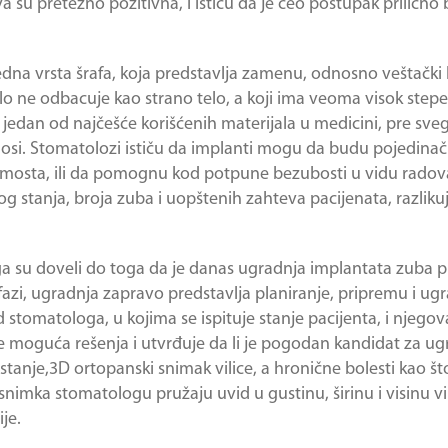
tva su pretežno pozitivna, i ističu da je ceo postupak prilično
 jedna vrsta šrafa, koja predstavlja zamenu, odnosno veštački
telo ne odbacuje kao strano telo, a koji ima veoma visok stepe
jedan od najčešće korišćenih materijala u medicini, pre sveg
nosi. Stomatolozi ističu da implanti mogu da budu pojedina
osta, ili da pomognu kod potpune bezubosti u vidu radova 
nog stanja, broja zuba i uopštenih zahteva pacijenata, razlikuj
 su doveli do toga da je danas ugradnja implantata zuba pri
fazi, ugradnja zapravo predstavlja planiranje, pripremu i u
od stomatologa, u kojima se ispituje stanje pacijenta, i njeg
že moguća rešenja i utvrđuje da li je pogodan kandidat za 
tanje,3D ortopanski snimak vilice, a hronične bolesti kao što
nimka stomatologu pružaju uvid u gustinu, širinu i visinu vili
je.