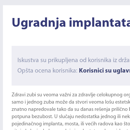
Ugradnja implantata
Iskustva su prikupljena od korisnika iz drž
Opšta ocena korisnika:
Korisnici su ugla
Zdravi zubi su veoma važni za zdravlje celokupnog org
samo i jednog zuba može da stvori veoma lošu estetsku 
znatno napredovale tako da su danas rešenja prilično br
potpuna bezubost. U slučaju nedostatka jednog ili nekol
pojedinačnog implanta, mosta, ili većih radova kao što su