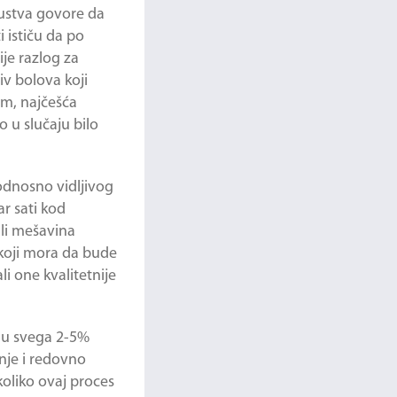
skustva govore da
 ističu da po
ije razlog za
iv bolova koji
im, najčešća
o u slučaju bilo
odnosno vidljivog
ar sati kod
ili mešavina
, koji mora da bude
li one kvalitetnije
e u svega 2-5%
anje i redovno
oliko ovaj proces